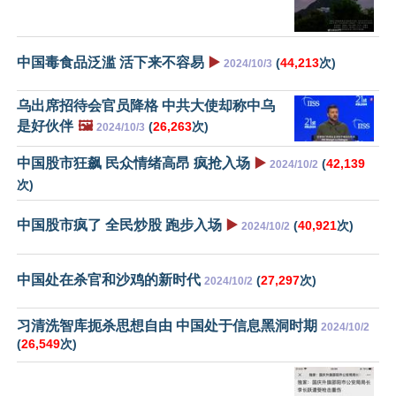
中国毒食品泛滥 活下来不容易
▶️
(
44,213
次)
2024/10/3
乌出席招待会官员降格 中共大使却称中乌
是好伙伴
🖼️
(
26,263
次)
2024/10/3
中国股市狂飙 民众情绪高昂 疯抢入场
▶️
(
42,139
2024/10/2
次)
中国股市疯了 全民炒股 跑步入场
▶️
(
40,921
次)
2024/10/2
中国处在杀官和沙鸡的新时代
(
27,297
次)
2024/10/2
习清洗智库扼杀思想自由 中国处于信息黑洞时期
2024/10/2
(
26,549
次)