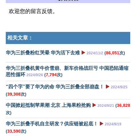
欢迎您的留言反馈。
相关文章：
华为三折叠粉红哭晕 华为活下去难
▶️
(
86,051
次)
2024/11/2
华为三折叠机黄牛价雪崩、新车价格战巨亏 中国恐陷通缩
恶性循环
(
7,794
次)
2024/9/26
“四个字”要了华为的命 华为三折叠全部崩盘！
▶️
2024/9/25
(
39,308
次)
中国掀起抵制苹果潮 北京 上海果粉抢购
▶️
(
36,828
2024/9/21
次)
华为三折叠手机自主研发？供应链被起底！
▶️
2024/9/19
(
33,590
次)