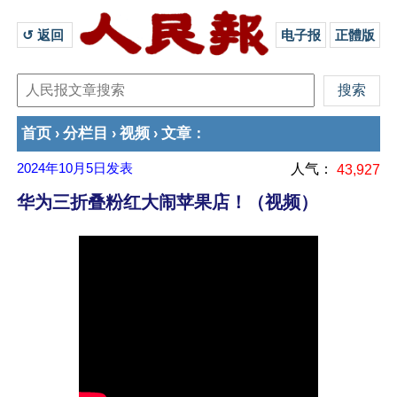
↺ 返回 
电子报
正體版
首页
分栏目
视频
文章
›
›
›
：
2024年10月5日
发表
人气：
43,927
华为三折叠粉红大闹苹果店！（视频）