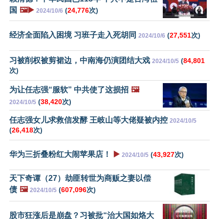
国
🖼️▶️
(
24,776
次)
2024/10/6
经济全面陷入困境 习班子走入死胡同
(
27,551
次)
2024/10/6
习被削权被剪裙边，中南海仍演团结大戏
(
84,801
2024/10/5
次)
为让任志强“服软” 中共使了这损招
🖼️
(
38,420
次)
2024/10/5
任志强女儿求救信发酵 王岐山等大佬疑被内控
2024/10/5
(
26,418
次)
华为三折叠粉红大闹苹果店！
▶️
(
43,927
次)
2024/10/5
天下奇谭（27）劫匪转世为商贩之妻以偿
债
🖼️
(
607,096
次)
2024/10/5
股市狂涨后是崩盘？习被批“治大国如烙大