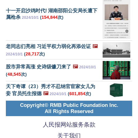
十一开启沙鸡时代! 湖南邵阳公安局长遭下
属枪杀
(
154,844
次)
2024/10/1
老同志们亮相 习近平权力弱化再添佐证
🖼️
(
28,717
次)
2024/10/1
股市异常高涨 史诗级镰刀来了
🖼️
2024/10/1
(
48,545
次)
天下奇谭（23）秀才不忍纳官宦家女儿为
妾 官员托生报德
🖼️
(
601,854
次)
2024/10/1
Copyright© RMB Public Foundation Inc.
All Rights Reserved
人民报网站服务条款
关于我们