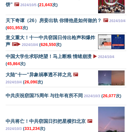
饼”
🖼️
(
21,643
次)
2024/10/5
天下奇谭（26）房妾出轨 你猜他是如何做的？
🖼️
2024/10/4
(
601,953
次)
意义重大！十一中共窃国日传出枪声和爆炸
声
🖼️▶️
(
626,550
次)
2024/10/4
中国大学生求职绝望！马上断粮 情绪崩溃
▶️
2024/10/4
(
45,864
次)
大陆“十一”异象祸事透不祥之兆
🖼️
(
26,090
次)
2024/10/4
中共庆祝窃国75周年 与往年有所不同
(
26,077
次)
2024/10/3
中共将亡！中共窃国日扫把星横扫北京
🖼️
(
331,234
次)
2024/10/3