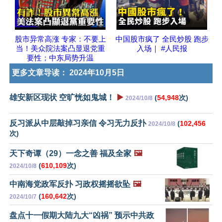
股市异常高涨 专家：不要上
中国股市疯了 全民炒股 跑步
当！美众院法案凸显退党重
入场｜ #人民报
要性；中东局势升温
更多文章导读：
2024年10月5日
雄安新区现状 空旷恍如鬼城！
▶️
(
54,948
次)
2024/10/8
反习派从中层敲掉习亲信 令习无力反扑
(
102,456
2024/10/8
次)
天下奇谭（29）一念之善 福及全家
🖼️
(
610,109
次)
2024/10/8
中南海党政军反扑 习政权摇摇欲坠
🖼️
(
160,642
次)
2024/10/7
盘点十一假期大陆九大“凶祸” 预示中共政