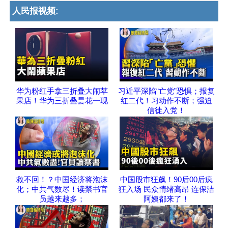
人民报视频:
华为粉红手拿三折叠大闹苹
习近平深陷“亡党”恐惧；报复
果店！华为三折叠昙花一现
红二代！习动作不断；强迫
信徒入党！
救不回！？中国经济将泡沫
中国股市狂飙！90后00后疯
化；中共气数尽！读禁书官
狂入场 民众情绪高昂 连保洁
员越来越多；
阿姨都来了！