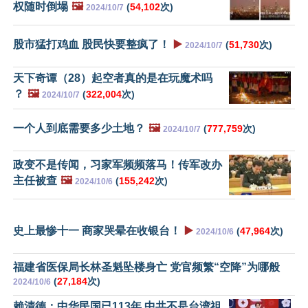
权随时倒塌
🖼️
(
54,102
次)
2024/10/7
股市猛打鸡血 股民快要整疯了！
▶️
(
51,730
次)
2024/10/7
天下奇谭（28）起空者真的是在玩魔术吗
？
🖼️
(
322,004
次)
2024/10/7
一个人到底需要多少土地？
🖼️
(
777,759
次)
2024/10/7
政变不是传闻，习家军频频落马！传军改办
主任被查
🖼️
(
155,242
次)
2024/10/6
史上最惨十一 商家哭晕在收银台！
▶️
(
47,964
次)
2024/10/6
福建省医保局长林圣魁坠楼身亡 党官频繁“空降”为哪般
(
27,184
次)
2024/10/6
赖清德：中华民国已113年 中共不是台湾祖