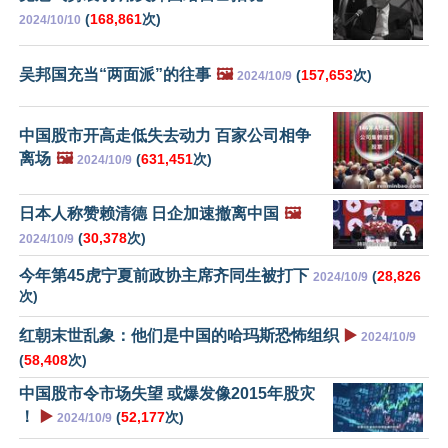
(
168,861
次)
2024/10/10
吴邦国充当“两面派”的往事
🖼️
(
157,653
次)
2024/10/9
中国股市开高走低失去动力 百家公司相争
离场
🖼️
(
631,451
次)
2024/10/9
日本人称赞赖清德 日企加速撤离中国
🖼️
(
30,378
次)
2024/10/9
今年第45虎宁夏前政协主席齐同生被打下
(
28,826
2024/10/9
次)
红朝末世乱象：他们是中国的哈玛斯恐怖组织
▶️
2024/10/9
(
58,408
次)
中国股市令市场失望 或爆发像2015年股灾
！
▶️
(
52,177
次)
2024/10/9