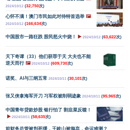
(
32,750
次)
2024/10/12
心怀不满！澳门市民如此对待特首选举
🖼️
(
166,634
次)
2024/10/12
中国股市一路狂跌 股民怒火中烧！
▶️
(
63,622
次)
2024/10/12
天下奇谭（33）他们获罪于天 大夫也不能
逆天而行
🖼️
(
609,730
次)
2024/10/12
诺奖、AI与三纲五常
(
30,101
次)
2024/10/11
张又侠拿海军开刀 习军权被削弱迹象
(
95,965
次)
2024/10/11
中国青年贷款炒股 银行怕了 割韭菜反噬！
▶️
(
58,635
次)
2024/10/11
前财务总管被判死缓，王岐山被抛弃，命运难测？