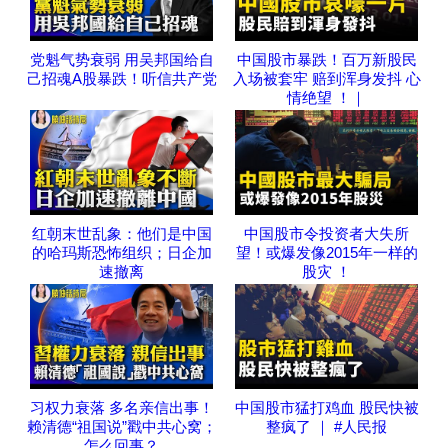
党魁气势衰弱 用吴邦国给自
中国股市暴跌！百万新股民
己招魂A股暴跌！听信共产党
入场被套牢 赔到浑身发抖 心
情绝望 ！｜
红朝末世乱象：他们是中国
中国股市令投资者大失所
的哈玛斯恐怖组织；日企加
望！或爆发像2015年一样的
速撤离
股灾 ！
习权力衰落 多名亲信出事！
中国股市猛打鸡血 股民快被
赖清德“祖国说”戳中共心窝；
整疯了 ｜ #人民报
怎么回事？