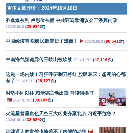
更多文章导读：
2024年10月10日
乔鑫鑫被判 卢思位被捕 中共狂骂欧洲议会干涉其内政
(
29,924
次)
2024/10/13
中国经济有多糟 民叹苦日子难熬！
▶️
(
60,541
次)
2024/10/13
中南海气氛诡异传王岐山被软禁
(
47,116
次)
2024/10/13
这是一场内战！习狂呼要刺刀将红 股民哀叹：想死的心都
有了
(
29,127
次)
2024/10/13
时势不同以往 赖清德主动出击 习狼狈挨打
🖼️
(
33,787
次)
2024/10/13
火流星彗星血色天空三大凶兆齐聚北京 习近平危急？
(
33,589
次)
2024/10/13
咄咄逼人的宣传也掩盖不了内部的动荡
🖼️