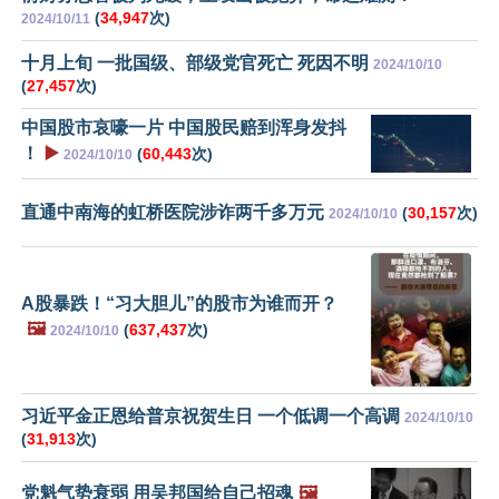
(
34,947
次)
2024/10/11
十月上旬 一批国级、部级党官死亡 死因不明
2024/10/10
(
27,457
次)
中国股市哀嚎一片 中国股民赔到浑身发抖
！
▶️
(
60,443
次)
2024/10/10
直通中南海的虹桥医院涉诈两千多万元
(
30,157
次)
2024/10/10
A股暴跌！“习大胆儿”的股市为谁而开？
🖼️
(
637,437
次)
2024/10/10
习近平金正恩给普京祝贺生日 一个低调一个高调
2024/10/10
(
31,913
次)
党魁气势衰弱 用吴邦国给自己招魂
🖼️