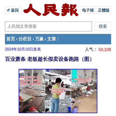
↺ 返回 
电子报
正體版
首页
分栏目
万象
文章
›
›
›
：
2024年10月10日
发表
人气：
50,108
百业萧条 老板趁长假卖设备跑路（图）