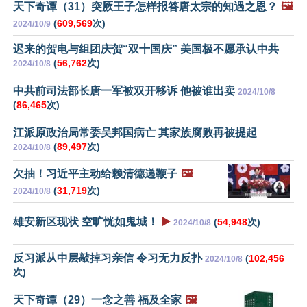
天下奇谭（31）突厥王子怎样报答唐太宗的知遇之恩？
🖼️
(
609,569
次)
2024/10/9
迟来的贺电与组团庆贺“双十国庆” 美国极不愿承认中共
(
56,762
次)
2024/10/8
中共前司法部长唐一军被双开移诉 他被谁出卖
2024/10/8
(
86,465
次)
江派原政治局常委吴邦国病亡 其家族腐败再被提起
(
89,497
次)
2024/10/8
欠抽！习近平主动给赖清德递鞭子
🖼️
(
31,719
次)
2024/10/8
雄安新区现状 空旷恍如鬼城！
▶️
(
54,948
次)
2024/10/8
反习派从中层敲掉习亲信 令习无力反扑
(
102,456
2024/10/8
次)
天下奇谭（29）一念之善 福及全家
🖼️