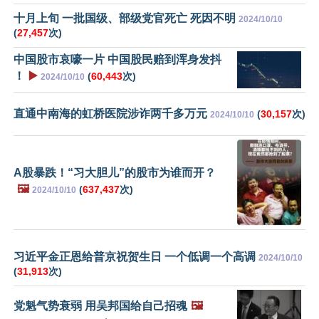
十月上旬 一批国级、部级党官死亡 死因不明
2024/10/10
(
27,457
次)
中国股市哀嚎一片 中国股民赔到浑身发抖
！
▶️
(
60,443
次)
2024/10/10
直通中南海的虹桥医院涉诈两千多万元
(
30,157
次)
2024/10/10
A股暴跌！“习大胆儿”的股市为谁而开？
🖼️
(
637,437
次)
2024/10/10
习近平金正恩给普京祝贺生日 一个低调一个高调
2024/10/10
(
31,913
次)
党魁气势衰弱 用吴邦国给自己招魂
🖼️