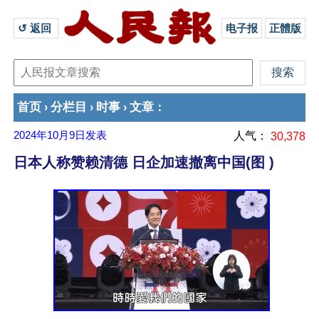
↺ 返回 
电子报
正體版
首页
分栏目
时事
文章
›
›
›
：
2024年10月9日
发表
人气：
30,378
日本人称赞赖清德 日企加速撤离中国(图 )