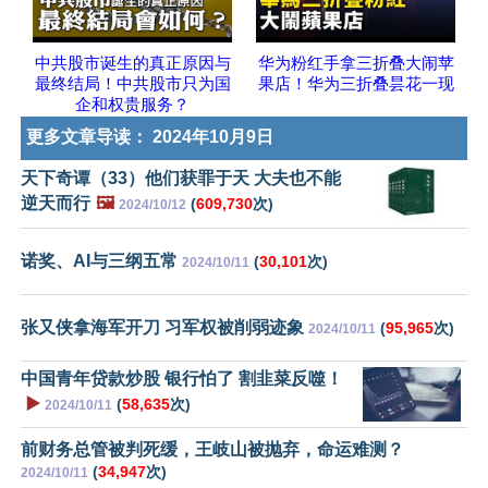
中共股市诞生的真正原因与
华为粉红手拿三折叠大闹苹
最终结局！中共股市只为国
果店！华为三折叠昙花一现
企和权贵服务？
更多文章导读：
2024年10月9日
天下奇谭（33）他们获罪于天 大夫也不能
逆天而行
🖼️
(
609,730
次)
2024/10/12
诺奖、AI与三纲五常
(
30,101
次)
2024/10/11
张又侠拿海军开刀 习军权被削弱迹象
(
95,965
次)
2024/10/11
中国青年贷款炒股 银行怕了 割韭菜反噬！
▶️
(
58,635
次)
2024/10/11
前财务总管被判死缓，王岐山被抛弃，命运难测？
(
34,947
次)
2024/10/11