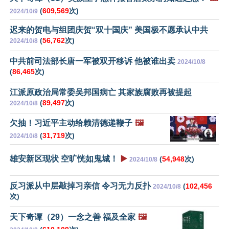
(
609,569
次)
2024/10/9
迟来的贺电与组团庆贺“双十国庆” 美国极不愿承认中共
(
56,762
次)
2024/10/8
中共前司法部长唐一军被双开移诉 他被谁出卖
2024/10/8
(
86,465
次)
江派原政治局常委吴邦国病亡 其家族腐败再被提起
(
89,497
次)
2024/10/8
欠抽！习近平主动给赖清德递鞭子
🖼️
(
31,719
次)
2024/10/8
雄安新区现状 空旷恍如鬼城！
▶️
(
54,948
次)
2024/10/8
反习派从中层敲掉习亲信 令习无力反扑
(
102,456
2024/10/8
次)
天下奇谭（29）一念之善 福及全家
🖼️