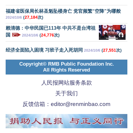
福建省医保局长林圣魁坠楼身亡 党官频繁“空降”为哪般
(
27,184
次)
2024/10/6
赖清德：中华民国已113年 中共不是台湾祖
国
🖼️▶️
(
24,776
次)
2024/10/6
经济全面陷入困境 习班子走入死胡同
(
27,551
次)
2024/10/6
Copyright© RMB Public Foundation Inc.
All Rights Reserved
人民报网站服务条款
关于我们
反馈信箱：
editor@renminbao.com