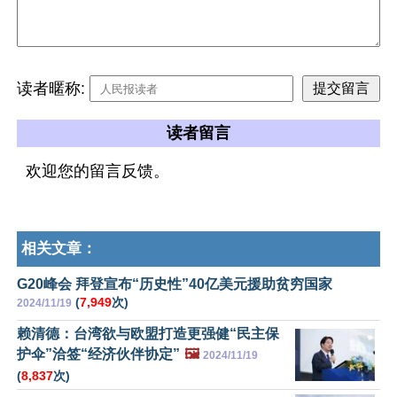
读者暱称:
读者留言
欢迎您的留言反馈。
相关文章：
G20峰会 拜登宣布“历史性”40亿美元援助贫穷国家
(
7,949
次)
2024/11/19
赖清德：台湾欲与欧盟打造更强健“民主保
护伞”洽签“经济伙伴协定”
🖼️
2024/11/19
(
8,837
次)