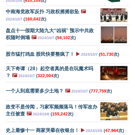
(
610,109
次)
2024/10/8
中南海党政军反扑 习政权摇摇欲坠
🖼️
(
160,642
次)
2024/10/7
盘点十一假期大陆九大“凶祸” 预示中共政
权随时倒塌
🖼️
(
54,102
次)
2024/10/7
股市猛打鸡血 股民快要整疯了！
▶️
(
51,730
次)
2024/10/7
天下奇谭（28）起空者真的是在玩魔术吗
？
🖼️
(
322,004
次)
2024/10/7
一个人到底需要多少土地？
🖼️
(
777,759
次)
2024/10/7
政变不是传闻，习家军频频落马！传军改办
主任被查
🖼️
(
155,242
次)
2024/10/6
史上最惨十一 商家哭晕在收银台！
▶️
(
47,964
次)
2024/10/6