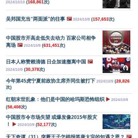
(
168,861
次)
2024/10/10
吴邦国充当“两面派”的往事
🖼️
(
157,653
次)
2024/10/9
中国股市开高走低失去动力 百家公司相争
离场
🖼️
(
631,451
次)
2024/10/9
日本人称赞赖清德 日企加速撤离中国
🖼️
(
30,378
次)
2024/10/9
今年第45虎宁夏前政协主席齐同生被打下
(
28,826
2024/10/9
次)
红朝末世乱象：他们是中国的哈玛斯恐怖组织
▶️
2024/10/9
(
58,408
次)
中国股市令市场失望 或爆发像2015年股灾
！
▶️
(
52,177
次)
2024/10/9
天下奇谭（31）突厥王子怎样报答唐太宗的知遇之恩？
🖼️