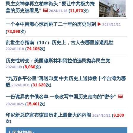
民主女神像再立柏林街头 “要让中共极力掩
盖的历史被看见”
🖼️
(
11,970
次)
2024/11/16
一个令中南海心惊肉跳了二十年的历史时刻
▶️
2024/11/11
(
73,996
次)
乱世生存指南（107）历史上，古人去哪里躲避乱世
(
74,105
次)
2024/11/10
历史性转变：美国穆斯林和阿拉伯选民抛弃民主党
(
8,066
次)
2024/11/9
“九万多平公里”再送印度 中共历史上送掉数十个台湾为哪
般
(
31,620
次)
2024/10/31
一份诡异的中俄名单 一条改写中国历史走向的“密令”
🖼️
(
15,461
次)
2024/10/25
印尼新总统宣布该国历史上最庞大的内阁
(
9,209
2024/10/21
次)