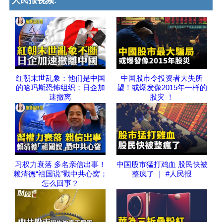
人民报视频:
红朝末世乱象：他们是中国
中国股市令投资者大失所
的哈玛斯恐怖组织；日企加
望！或爆发像2015年一样的
速撤离
股灾 ！
习权力衰落 多名亲信出事！
中国股市猛打鸡血 股民快被
赖清德“祖国说”戳中共心窝；
整疯了 ｜ #人民报
怎么回事？