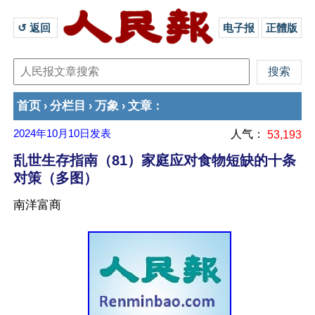
↺ 返回 
电子报
正體版
首页
分栏目
万象
文章
›
›
›
：
2024年10月10日
发表
人气：
53,193
乱世生存指南（81）家庭应对食物短缺的十条
对策（多图）
南洋富商