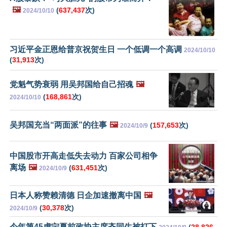
🖼️
(
637,437
次)
2024/10/10
习近平金正恩给普京祝贺生日 一个低调一个高调
2024/10/10
(
31,913
次)
党魁气势衰弱 用吴邦国给自己招魂
🖼️
(
168,861
次)
2024/10/10
吴邦国充当“两面派”的往事
🖼️
(
157,653
次)
2024/10/9
中国股市开高走低失去动力 百家公司相争
离场
🖼️
(
631,451
次)
2024/10/9
日本人称赞赖清德 日企加速撤离中国
🖼️
(
30,378
次)
2024/10/9
今年第45虎宁夏前政协主席齐同生被打下
(
28,826