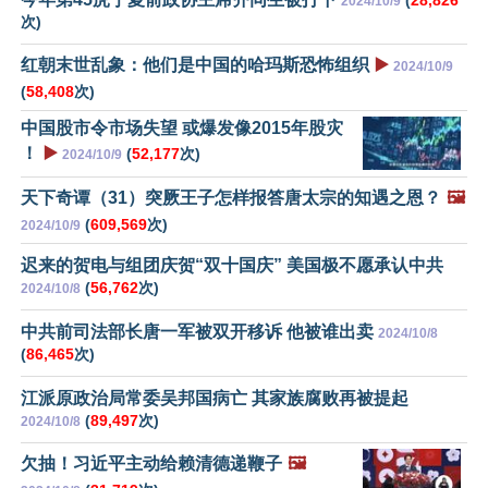
2024/10/9
次)
红朝末世乱象：他们是中国的哈玛斯恐怖组织
▶️
2024/10/9
(
58,408
次)
中国股市令市场失望 或爆发像2015年股灾
！
▶️
(
52,177
次)
2024/10/9
天下奇谭（31）突厥王子怎样报答唐太宗的知遇之恩？
🖼️
(
609,569
次)
2024/10/9
迟来的贺电与组团庆贺“双十国庆” 美国极不愿承认中共
(
56,762
次)
2024/10/8
中共前司法部长唐一军被双开移诉 他被谁出卖
2024/10/8
(
86,465
次)
江派原政治局常委吴邦国病亡 其家族腐败再被提起
(
89,497
次)
2024/10/8
欠抽！习近平主动给赖清德递鞭子
🖼️