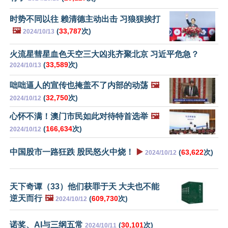
时势不同以往 赖清德主动出击 习狼狈挨打
🖼️
(
33,787
次)
2024/10/13
火流星彗星血色天空三大凶兆齐聚北京 习近平危急？
(
33,589
次)
2024/10/13
咄咄逼人的宣传也掩盖不了内部的动荡
🖼️
(
32,750
次)
2024/10/12
心怀不满！澳门市民如此对待特首选举
🖼️
(
166,634
次)
2024/10/12
中国股市一路狂跌 股民怒火中烧！
▶️
(
63,622
次)
2024/10/12
天下奇谭（33）他们获罪于天 大夫也不能
逆天而行
🖼️
(
609,730
次)
2024/10/12
诺奖、AI与三纲五常
(
30,101
次)
2024/10/11