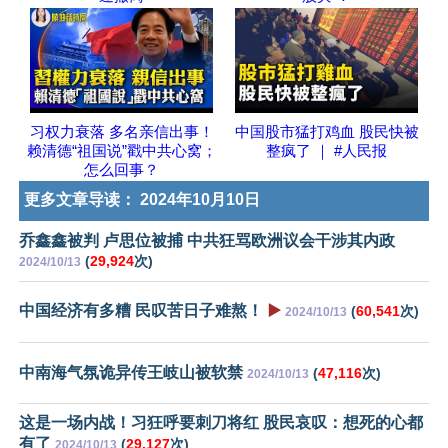
习权力衰落 多名亲信出事！
中国股市猛打鸡血 股民快被
赖清德“祖国说”戳中共心窝；
整疯了 ｜ #人民报
怎么回事？
更多文章导读：
2024年10月10日
乔鑫鑫被判 卢思位被捕 中共狂骂欧洲议会干涉其内政
(
29,924
次)
2024/10/13
中国经济有多糟 民叹苦日子难熬！
▶️
(
60,541
次)
2024/10/13
中南海气氛诡异传王岐山被软禁
(
47,116
次)
2024/10/13
这是一场内战！习狂呼要刺刀将红 股民哀叹：想死的心都
有了
(
29,127
次)
2024/10/13