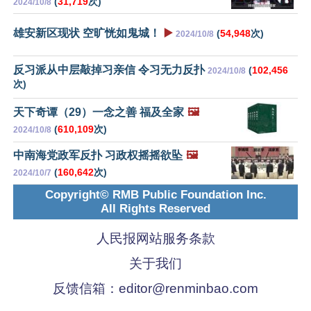
(
31,719
次)
2024/10/8
雄安新区现状 空旷恍如鬼城！
▶️
(
54,948
次)
2024/10/8
反习派从中层敲掉习亲信 令习无力反扑
(
102,456
2024/10/8
次)
天下奇谭（29）一念之善 福及全家
🖼️
(
610,109
次)
2024/10/8
中南海党政军反扑 习政权摇摇欲坠
🖼️
(
160,642
次)
2024/10/7
Copyright© RMB Public Foundation Inc.
All Rights Reserved
人民报网站服务条款
关于我们
反馈信箱：
editor@renminbao.com