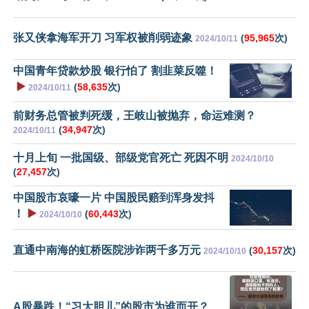
张又侠拿海军开刀 习军权被削弱迹象
(
95,965
次)
2024/10/11
中国青年贷款炒股 银行怕了 割韭菜反噬！
▶️
(
58,635
次)
2024/10/11
前财务总管被判死缓，王岐山被抛弃，命运难测？
(
34,947
次)
2024/10/11
十月上旬 一批国级、部级党官死亡 死因不明
2024/10/10
(
27,457
次)
中国股市哀嚎一片 中国股民赔到浑身发抖
！
▶️
(
60,443
次)
2024/10/10
直通中南海的虹桥医院涉诈两千多万元
(
30,157
次)
2024/10/10
A股暴跌！“习大胆儿”的股市为谁而开？