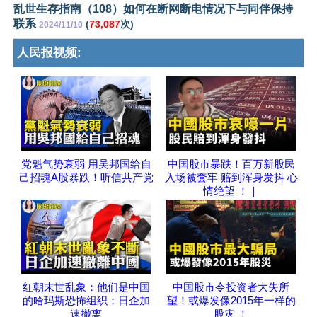
乱世生存指南（108）如何在断网断电情况下与同伴保持
联系
(
73,087
次)
2024/11/10
人民报视频:
党魁气势衰弱 用吴邦国给自
中国股市暴跌！百万新股民
己招魂A股暴跌！听信共产党
入场被套牢 赔到浑身发抖 心
情绝望 ！｜
红朝末世乱象：他们是中国
中国股市令投资者大失所
的哈玛斯恐怖组织；日企加
望！或爆发像2015年一样的
速撤离
股灾 ！