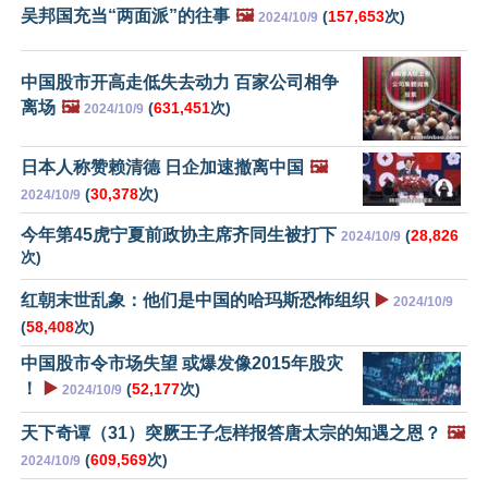
吴邦国充当“两面派”的往事
🖼️
(
157,653
次)
2024/10/9
中国股市开高走低失去动力 百家公司相争
离场
🖼️
(
631,451
次)
2024/10/9
日本人称赞赖清德 日企加速撤离中国
🖼️
(
30,378
次)
2024/10/9
今年第45虎宁夏前政协主席齐同生被打下
(
28,826
2024/10/9
次)
红朝末世乱象：他们是中国的哈玛斯恐怖组织
▶️
2024/10/9
(
58,408
次)
中国股市令市场失望 或爆发像2015年股灾
！
▶️
(
52,177
次)
2024/10/9
天下奇谭（31）突厥王子怎样报答唐太宗的知遇之恩？
🖼️
(
609,569
次)
2024/10/9