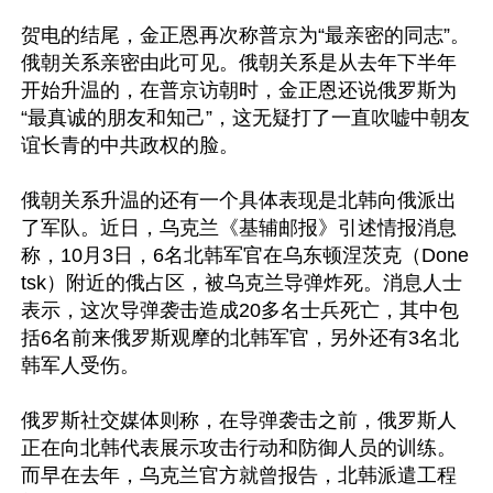
贺电的结尾，金正恩再次称普京为“最亲密的同志”。
俄朝关系亲密由此可见。俄朝关系是从去年下半年
开始升温的，在普京访朝时，金正恩还说俄罗斯为
“最真诚的朋友和知己”，这无疑打了一直吹嘘中朝友
谊长青的中共政权的脸。

俄朝关系升温的还有一个具体表现是北韩向俄派出
了军队。近日，乌克兰《基辅邮报》引述情报消息
称，10月3日，6名北韩军官在乌东顿涅茨克（Done
tsk）附近的俄占区，被乌克兰导弹炸死。消息人士
表示，这次导弹袭击造成20多名士兵死亡，其中包
括6名前来俄罗斯观摩的北韩军官，另外还有3名北
韩军人受伤。

俄罗斯社交媒体则称，在导弹袭击之前，俄罗斯人
正在向北韩代表展示攻击行动和防御人员的训练。
而早在去年，乌克兰官方就曾报告，北韩派遣工程