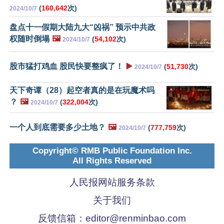
(
160,642
次)
2024/10/7
盘点十一假期大陆九大“凶祸” 预示中共政
权随时倒塌
🖼️
(
54,102
次)
2024/10/7
股市猛打鸡血 股民快要整疯了！
▶️
(
51,730
次)
2024/10/7
天下奇谭（28）起空者真的是在玩魔术吗
？
🖼️
(
322,004
次)
2024/10/7
一个人到底需要多少土地？
🖼️
(
777,759
次)
2024/10/7
Copyright© RMB Public Foundation Inc.
All Rights Reserved
人民报网站服务条款
关于我们
反馈信箱：
editor@renminbao.com