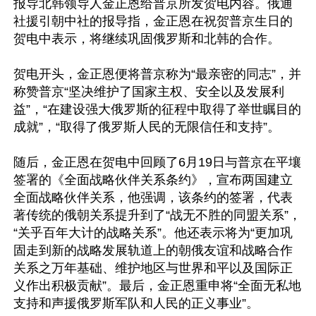
报导北韩领导人金正恩给普京所发贺电内容。俄通
社援引朝中社的报导指，金正恩在祝贺普京生日的
贺电中表示，将继续巩固俄罗斯和北韩的合作。

贺电开头，金正恩便将普京称为“最亲密的同志”，并
称赞普京“坚决维护了国家主权、安全以及发展利
益”，“在建设强大俄罗斯的征程中取得了举世瞩目的
成就”，“取得了俄罗斯人民的无限信任和支持”。

随后，金正恩在贺电中回顾了6月19日与普京在平壤
签署的《全面战略伙伴关系条约》，宣布两国建立
全面战略伙伴关系，他强调，该条约的签署，代表
著传统的俄朝关系提升到了“战无不胜的同盟关系”，
“关乎百年大计的战略关系”。他还表示将为“更加巩
固走到新的战略发展轨道上的朝俄友谊和战略合作
关系之万年基础、维护地区与世界和平以及国际正
义作出积极贡献”。最后，金正恩重申将“全面无私地
支持和声援俄罗斯军队和人民的正义事业”。
