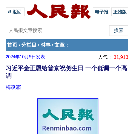
↺ 返回 
电子报
正體版
首页
分栏目
时事
文章
›
›
›
：
2024年10月9日
发表
人气：
31,913
习近平金正恩给普京祝贺生日 一个低调一个高
调
梅凌霜