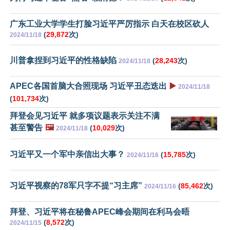
广东工业大学学生打脸习近平严厉指示 白天在校区砍人
(
29,872
次)
2024/11/18
川普拿捏到习近平的性格缺陷
(
28,243
次)
2024/11/18
APEC各国首脑大合照现场 习近平丑态迭出
▶️
2024/11/18
(
101,734
次)
拜登会见习近平 就多项议题表示关注不满
甚至警告
🖼️
(
10,029
次)
2024/11/18
习近平又一个军中亲信出大事？
(
15,785
次)
2024/11/16
习近平视察的78军只字不提“习主席”
(
85,462
次)
2024/11/16
拜登、习近平将在秘鲁APEC峰会期间在利马会晤
(
8,572
次)
2024/11/15