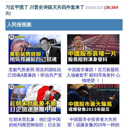
习近平慌了 川普史诗级灭共四件套来了
(
36,564
2024/11/15
次)
人民报视频:
党魁气势衰弱 用吴邦国给自
中国股市暴跌！百万新股民
己招魂A股暴跌！听信共产党
入场被套牢 赔到浑身发抖 心
情绝望 ！｜
红朝末世乱象：他们是中国
中国股市令投资者大失所
的哈玛斯恐怖组织；日企加
望！或爆发像2015年一样的