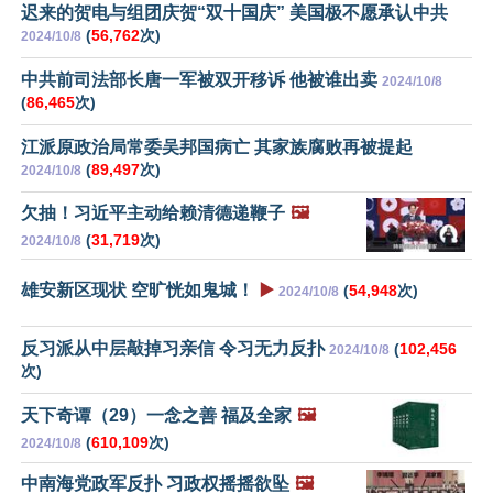
迟来的贺电与组团庆贺“双十国庆” 美国极不愿承认中共
(
56,762
次)
2024/10/8
中共前司法部长唐一军被双开移诉 他被谁出卖
2024/10/8
(
86,465
次)
江派原政治局常委吴邦国病亡 其家族腐败再被提起
(
89,497
次)
2024/10/8
欠抽！习近平主动给赖清德递鞭子
🖼️
(
31,719
次)
2024/10/8
雄安新区现状 空旷恍如鬼城！
▶️
(
54,948
次)
2024/10/8
反习派从中层敲掉习亲信 令习无力反扑
(
102,456
2024/10/8
次)
天下奇谭（29）一念之善 福及全家
🖼️
(
610,109
次)
2024/10/8
中南海党政军反扑 习政权摇摇欲坠
🖼️