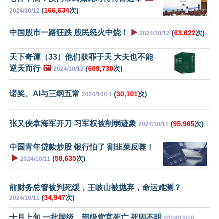
(
166,634
次)
2024/10/12
中国股市一路狂跌 股民怒火中烧！
▶️
(
63,622
次)
2024/10/12
天下奇谭（33）他们获罪于天 大夫也不能
逆天而行
🖼️
(
609,730
次)
2024/10/12
诺奖、AI与三纲五常
(
30,101
次)
2024/10/11
张又侠拿海军开刀 习军权被削弱迹象
(
95,965
次)
2024/10/11
中国青年贷款炒股 银行怕了 割韭菜反噬！
▶️
(
58,635
次)
2024/10/11
前财务总管被判死缓，王岐山被抛弃，命运难测？
(
34,947
次)
2024/10/11
十月上旬 一批国级、部级党官死亡 死因不明
2024/10/10