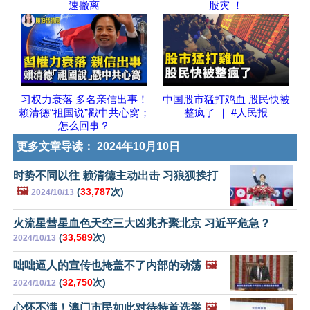
速撤离
股灾 ！
习权力衰落 多名亲信出事！
中国股市猛打鸡血 股民快被
赖清德“祖国说”戳中共心窝；
整疯了 ｜ #人民报
怎么回事？
更多文章导读：
2024年10月10日
时势不同以往 赖清德主动出击 习狼狈挨打
🖼️
(
33,787
次)
2024/10/13
火流星彗星血色天空三大凶兆齐聚北京 习近平危急？
(
33,589
次)
2024/10/13
咄咄逼人的宣传也掩盖不了内部的动荡
🖼️
(
32,750
次)
2024/10/12
心怀不满！澳门市民如此对待特首选举
🖼️