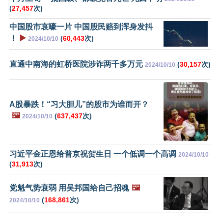
(
27,457
次)
中国股市哀嚎一片 中国股民赔到浑身发抖
！
▶️
(
60,443
次)
2024/10/10
直通中南海的虹桥医院涉诈两千多万元
(
30,157
次)
2024/10/10
A股暴跌！“习大胆儿”的股市为谁而开？
🖼️
(
637,437
次)
2024/10/10
习近平金正恩给普京祝贺生日 一个低调一个高调
2024/10/10
(
31,913
次)
党魁气势衰弱 用吴邦国给自己招魂
🖼️
(
168,861
次)
2024/10/10