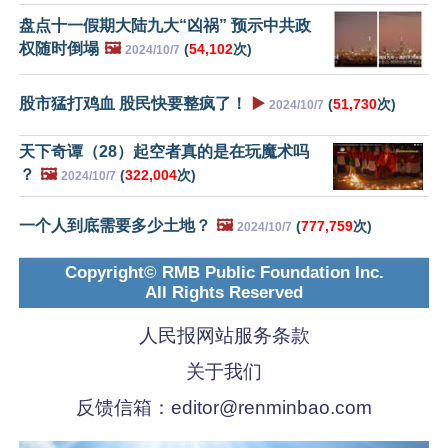
盘点十一假期大陆九大“凶祸” 预示中共政
权随时倒塌
🖼️
(
54,102
次)
2024/10/7
股市猛打鸡血 股民快要整疯了！
▶️
(
51,730
次)
2024/10/7
天下奇谭（28）起空者真的是在玩魔术吗
？
🖼️
(
322,004
次)
2024/10/7
一个人到底需要多少土地？
🖼️
(
777,759
次)
2024/10/7
Copyright© RMB Public Foundation Inc.
All Rights Reserved
人民报网站服务条款
关于我们
反馈信箱：
editor@renminbao.com