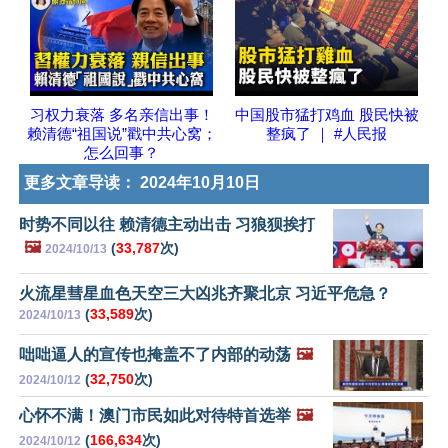
习权力衰落 多名亲信出事！
中国股市猛打鸡血 股民快被
赖清德“祖国说”戳中共心窝；
整疯了 ｜ #人民报
怎么回事？
更多文章导读：
2024年10月10日
时势不同以往 赖清德主动出击 习狼狈挨打
🖼️
(
33,787
次)
2024/10/13
火流星彗星血色天空三大凶兆齐聚北京 习近平危急？
(
33,589
次)
2024/10/13
咄咄逼人的宣传也掩盖不了内部的动荡
🖼️
(
32,750
次)
2024/10/12
心怀不满！澳门市民如此对待特首选举
🖼️
(
166,634
次)
2024/10/12