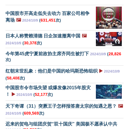
中国股市开高走低失去动力 百家公司相争
离场
🖼️
(
631,451
次)
2024/10/9
日本人称赞赖清德 日企加速撤离中国
🖼️
(
30,378
次)
2024/10/9
今年第45虎宁夏前政协主席齐同生被打下
(
28,826
2024/10/9
次)
红朝末世乱象：他们是中国的哈玛斯恐怖组织
▶️
2024/10/9
(
58,408
次)
中国股市令市场失望 或爆发像2015年股灾
！
▶️
(
52,177
次)
2024/10/9
天下奇谭（31）突厥王子怎样报答唐太宗的知遇之恩？
🖼️
(
609,569
次)
2024/10/9
迟来的贺电与组团庆贺“双十国庆” 美国极不愿承认中共