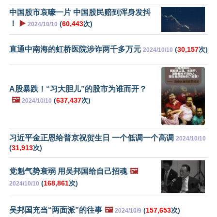
中国股市哀嚎一片 中国股民赔到浑身发抖
！
▶️
(
60,443
次)
2024/10/10
直通中南海的虹桥医院涉诈两千多万元
(
30,157
次)
2024/10/10
A股暴跌！“习大胆儿”的股市为谁而开？
🖼️
(
637,437
次)
2024/10/10
习近平金正恩给普京祝贺生日 一个低调一个高调
2024/10/10
(
31,913
次)
党魁气势衰弱 用吴邦国给自己招魂
🖼️
(
168,861
次)
2024/10/10
吴邦国充当“两面派”的往事
🖼️
(
157,653
次)
2024/10/9