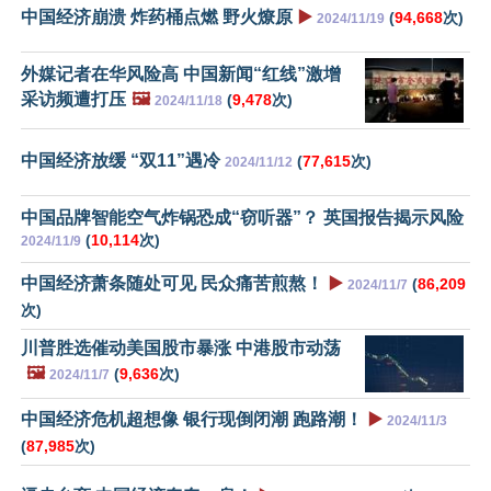
中国经济崩溃 炸药桶点燃 野火燎原
▶️
(
94,668
次)
2024/11/19
外媒记者在华风险高 中国新闻“红线”激增
采访频遭打压
🖼️
(
9,478
次)
2024/11/18
中国经济放缓 “双11”遇冷
(
77,615
次)
2024/11/12
中国品牌智能空气炸锅恐成“窃听器”？ 英国报告揭示风险
(
10,114
次)
2024/11/9
中国经济萧条随处可见 民众痛苦煎熬！
▶️
(
86,209
2024/11/7
次)
川普胜选催动美国股市暴涨 中港股市动荡
🖼️
(
9,636
次)
2024/11/7
中国经济危机超想像 银行现倒闭潮 跑路潮！
▶️
2024/11/3
(
87,985
次)