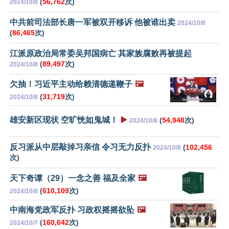
(
56,762
次)
2024/10/8
中共前司法部长唐一军被双开移诉 他被谁出卖
2024/10/8
(
86,465
次)
江派原政治局常委吴邦国病亡 其家族腐败再被提起
(
89,497
次)
2024/10/8
欠抽！习近平主动给赖清德递鞭子
🖼️
(
31,719
次)
2024/10/8
雄安新区现状 空旷恍如鬼城！
▶️
(
54,948
次)
2024/10/8
反习派从中层敲掉习亲信 令习无力反扑
(
102,456
2024/10/8
次)
天下奇谭（29）一念之善 福及全家
🖼️
(
610,109
次)
2024/10/8
中南海党政军反扑 习政权摇摇欲坠
🖼️
(
160,642
次)
2024/10/7