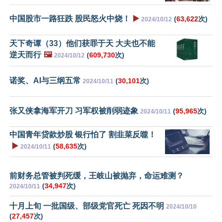
中国股市一路狂跌 股民怒火中烧！
▶️
(
63,622
次)
2024/10/12
天下奇谭（33）他们获罪于天 大夫也不能
逆天而行
🖼️
(
609,730
次)
2024/10/12
诺奖、AI与三纲五常
(
30,101
次)
2024/10/11
张又侠拿海军开刀 习军权被削弱迹象
(
95,965
次)
2024/10/11
中国青年贷款炒股 银行怕了 割韭菜反噬！
▶️
(
58,635
次)
2024/10/11
前财务总管被判死缓，王岐山被抛弃，命运难测？
(
34,947
次)
2024/10/11
十月上旬 一批国级、部级党官死亡 死因不明
2024/10/10
(
27,457
次)