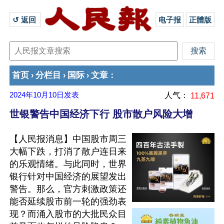
↺ 返回 
电子报
正體版
首页
分栏目
国际
文章
›
›
›
：
2024年10月10日
发表
人气：
11,671
世银警告中国经济下行 股市散户风险大增
【人民报消息】中国股市周三
大幅下跌，打消了散户连日来
的乐观情绪。与此同时，世界
银行针对中国经济的展望发出
警告。那么，官方刺激政策还
能否延续股市前一轮的强劲表
现？而涌入股市的大批民众目