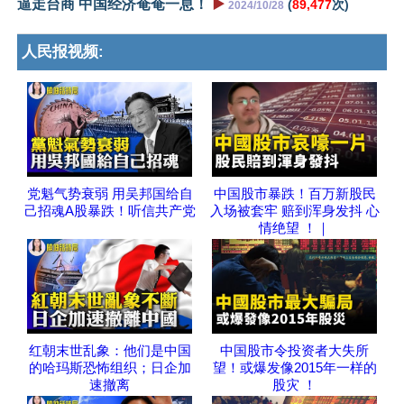
逼走台商 中国经济奄奄一息！
▶️
(
89,477
次)
2024/10/28
人民报视频:
党魁气势衰弱 用吴邦国给自
中国股市暴跌！百万新股民
己招魂A股暴跌！听信共产党
入场被套牢 赔到浑身发抖 心
情绝望 ！｜
红朝末世乱象：他们是中国
中国股市令投资者大失所
的哈玛斯恐怖组织；日企加
望！或爆发像2015年一样的
速撤离
股灾 ！