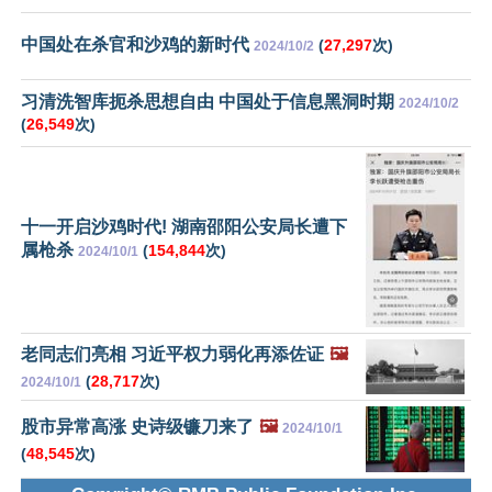
中国处在杀官和沙鸡的新时代
(
27,297
次)
2024/10/2
习清洗智库扼杀思想自由 中国处于信息黑洞时期
2024/10/2
(
26,549
次)
十一开启沙鸡时代! 湖南邵阳公安局长遭下
属枪杀
(
154,844
次)
2024/10/1
老同志们亮相 习近平权力弱化再添佐证
🖼️
(
28,717
次)
2024/10/1
股市异常高涨 史诗级镰刀来了
🖼️
2024/10/1
(
48,545
次)