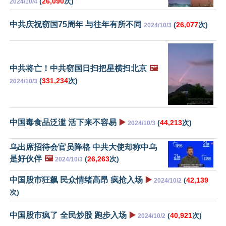
(
26,090
次)
2024/10/4
中共庆祝窃国75周年 与往年有所不同
(
26,077
次)
2024/10/3
中共将亡！中共窃国日扫把星横扫北京
🖼️
(
331,234
次)
2024/10/3
中国毒食品泛滥 活下来不容易
▶️
(
44,213
次)
2024/10/3
乌出席招待会官员降格 中共大使却称中乌
是好伙伴
🖼️
(
26,263
次)
2024/10/3
中国股市狂飙 民众情绪高昂 疯抢入场
▶️
(
42,139
2024/10/2
次)
中国股市疯了 全民炒股 跑步入场
▶️
(
40,921
次)
2024/10/2