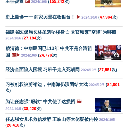
主任被查
🖼️
(
155,242
次)
2024/10/6
史上最惨十一 商家哭晕在收银台！
▶️
(
47,964
次)
2024/10/6
福建省医保局长林圣魁坠楼身亡 党官频繁“空降”为哪般
(
27,184
次)
2024/10/6
赖清德：中华民国已113年 中共不是台湾祖
国
🖼️▶️
(
24,776
次)
2024/10/6
经济全面陷入困境 习班子走入死胡同
(
27,551
次)
2024/10/6
习被削权被剪裙边，中南海仍演团结大戏
(
84,801
2024/10/5
次)
为让任志强“服软” 中共使了这损招
🖼️
(
38,420
次)
2024/10/5
任志强女儿求救信发酵 王岐山等大佬疑被内控
2024/10/5
(
26,418
次)