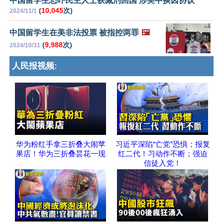
中国留学生恐吓民主人士获减刑回国 涉美中换囚协议
(
10,045
次)
2024/11/1
中国留学生在美非法投票 被指控两罪
🖼️
(
9,988
次)
2024/10/31
人民报视频:
华为粉红手拿三折叠大闹苹
习近平深陷“亡党”恐惧；报复
果店！华为三折叠昙花一现
红二代！习动作不断；强迫
信徒入党！