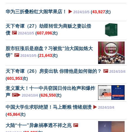
华为三折叠粉红大闹苹果店！
▶️
(
43,927
次)
2024/10/5
天下奇谭（27）劫匪转世为商贩之妻以偿
债
🖼️
(
607,096
次)
2024/10/5
股市狂涨后是崩盘？习被批“治大国如烙大
饼”
🖼️
(
21,643
次)
2024/10/5
天下奇谭（26）房妾出轨 你猜他是如何做的？
🖼️
2024/10/4
(
601,953
次)
意义重大！十一中共窃国日传出枪声和爆炸
声
🖼️▶️
(
626,550
次)
2024/10/4
中国大学生求职绝望！马上断粮 情绪崩溃
▶️
2024/10/4
(
45,864
次)
大陆“十一”异象祸事透不祥之兆
🖼️