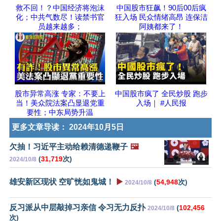
救不回！？中国经济将泡沫
中国股市狂飙！90后00后疯
化；中共气数尽！读禁书官
狂入场 民众情绪高昂 连保洁
员越来越多；
阿姨都来了！
股市异常高涨 专家：不要上
中国股市疯了 全民炒股 跑步
当！美众院法案凸显退党重
入场｜ #人民报
要性；中东局势升温
更多文章导读：
2024年10月5日
欠抽！习近平主动给赖清德递鞭子
🖼️
(
31,719
次)
2024/10/8
雄安新区现状 空旷恍如鬼城！
▶️
(
54,948
次)
2024/10/8
反习派从中层敲掉习亲信 令习无力反扑
(
102,456
2024/10/8
次)