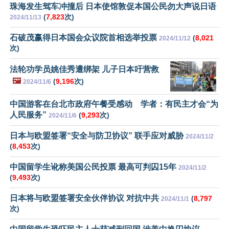
珠海发生驾车冲撞后 日本使馆敦促本国公民勿大声说日语
(
7,823
次)
2024/11/13
石破茂赢得日本国会众议院首相选举投票
(
8,021
2024/11/12
次)
法轮功学员姚佳秀遭绑架 儿子日本吁营救
🖼️
(
9,196
次)
2024/11/6
中国游客在台北市政府午餐受感动 学者：有民主才会“为
人民服务”
(
9,293
次)
2024/11/6
日本与欧盟签署“安全与防卫协议” 联手应对威胁
2024/11/2
(
8,453
次)
中国留学生讹称美国公民投票 最高可判囚15年
2024/11/2
(
9,493
次)
日本将与欧盟签署安全伙伴协议 对抗中共
(
8,797
2024/11/1
次)