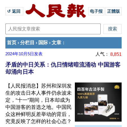
↺ 返回 
电子报
正體版
首页
分栏目
国际
文章
›
›
›
：
2024年10月5日
发表
人气：
8,851
矛盾的中日关系：仇日情绪暗流涌动 中国游客
却涌向日本
【人民报消息】苏州和深圳发
生的攻击日本人事件仍余波未
定，“十一”期间，日本却成为
中国游客的首选之地。中国民
众这种鲜明反差举动的背后，
究竟反映了怎样的社会心态？
