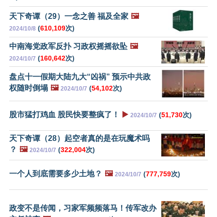
天下奇谭（29）一念之善 福及全家
🖼️
(
610,109
次)
2024/10/8
中南海党政军反扑 习政权摇摇欲坠
🖼️
(
160,642
次)
2024/10/7
盘点十一假期大陆九大“凶祸” 预示中共政
权随时倒塌
🖼️
(
54,102
次)
2024/10/7
股市猛打鸡血 股民快要整疯了！
▶️
(
51,730
次)
2024/10/7
天下奇谭（28）起空者真的是在玩魔术吗
？
🖼️
(
322,004
次)
2024/10/7
一个人到底需要多少土地？
🖼️
(
777,759
次)
2024/10/7
政变不是传闻，习家军频频落马！传军改办