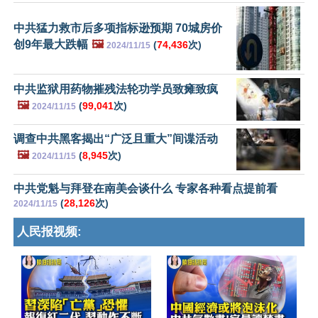
中共猛力救市后多项指标逊预期 70城房价
创9年最大跌幅
🖼️
(
74,436
次)
2024/11/15
中共监狱用药物摧残法轮功学员致瘫致疯
🖼️
(
99,041
次)
2024/11/15
调查中共黑客揭出“广泛且重大”间谍活动
🖼️
(
8,945
次)
2024/11/15
中共党魁与拜登在南美会谈什么 专家各种看点提前看
(
28,126
次)
2024/11/15
人民报视频: