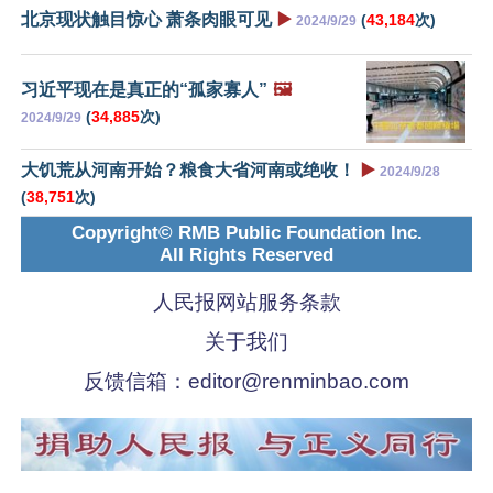
北京现状触目惊心 萧条肉眼可见
▶️
(
43,184
次)
2024/9/29
习近平现在是真正的“孤家寡人”
🖼️
(
34,885
次)
2024/9/29
大饥荒从河南开始？粮食大省河南或绝收！
▶️
2024/9/28
(
38,751
次)
Copyright© RMB Public Foundation Inc.
All Rights Reserved
人民报网站服务条款
关于我们
反馈信箱：
editor@renminbao.com