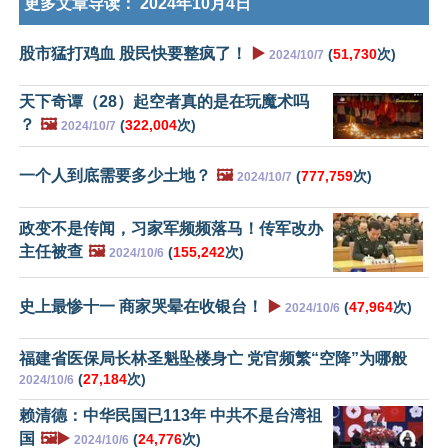
更多文章导读：
2024年10月4日
股市猛打鸡血 股民快要整疯了！
▶️
(
51,730
次)
2024/10/7
天下奇谭（28）起空者真的是在玩魔术吗
？
🖼️
(
322,004
次)
2024/10/7
一个人到底需要多少土地？
🖼️
(
777,759
次)
2024/10/7
政变不是传闻，习家军频频落马！传军改办
主任被查
🖼️
(
155,242
次)
2024/10/6
史上最惨十一 商家哭晕在收银台！
▶️
(
47,964
次)
2024/10/6
福建省医保局长林圣魁坠楼身亡 党官频繁“空降”为哪般
(
27,184
次)
2024/10/6
赖清德：中华民国已113年 中共不是台湾祖
国
🖼️▶️
(
24,776
次)
2024/10/6