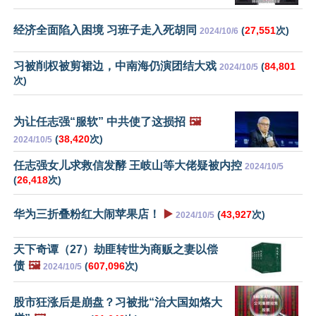
经济全面陷入困境 习班子走入死胡同
(
27,551
次)
2024/10/6
习被削权被剪裙边，中南海仍演团结大戏
(
84,801
2024/10/5
次)
为让任志强“服软” 中共使了这损招
🖼️
(
38,420
次)
2024/10/5
任志强女儿求救信发酵 王岐山等大佬疑被内控
2024/10/5
(
26,418
次)
华为三折叠粉红大闹苹果店！
▶️
(
43,927
次)
2024/10/5
天下奇谭（27）劫匪转世为商贩之妻以偿
债
🖼️
(
607,096
次)
2024/10/5
股市狂涨后是崩盘？习被批“治大国如烙大