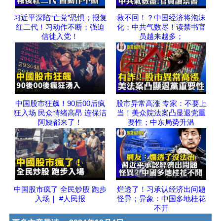
习近平深陷“亡党”恐惧；报复
救不回！？中国经济将泡沫
红二代！习动作不断；强迫
化；中共气数尽！读禁书官
信徒入党！
员越来越多；
中国股市狂飙！90后00后疯
股市异常高涨 专家：不要上
狂入场 民众情绪高昂 连保洁
当！美众院法案凸显退党重
阿姨都来了！
要性；中东局势升温
中国股市疯了 全民炒股 跑步
烂透了！习承认经济出问题
入场｜ #人民报
怪异；异象：中国多地桂花
不开