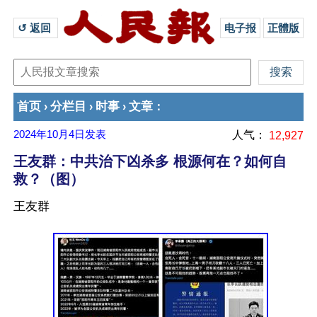
↺ 返回 
电子报
正體版
首页
分栏目
时事
文章
›
›
›
：
2024年10月4日
发表
人气：
12,927
王友群：中共治下凶杀多 根源何在？如何自
救？（图）
王友群