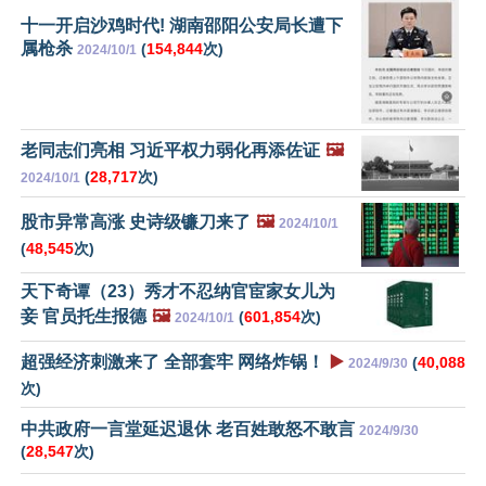
十一开启沙鸡时代! 湖南邵阳公安局长遭下
属枪杀
(
154,844
次)
2024/10/1
老同志们亮相 习近平权力弱化再添佐证
🖼️
(
28,717
次)
2024/10/1
股市异常高涨 史诗级镰刀来了
🖼️
2024/10/1
(
48,545
次)
天下奇谭（23）秀才不忍纳官宦家女儿为
妾 官员托生报德
🖼️
(
601,854
次)
2024/10/1
超强经济刺激来了 全部套牢 网络炸锅！
▶️
(
40,088
2024/9/30
次)
中共政府一言堂延迟退休 老百姓敢怒不敢言
2024/9/30
(
28,547
次)