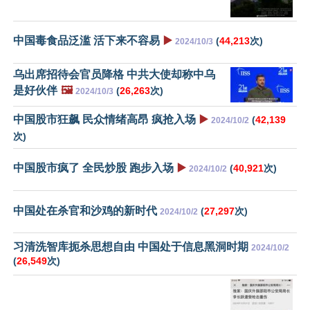
中国毒食品泛滥 活下来不容易
▶️
(
44,213
次)
2024/10/3
乌出席招待会官员降格 中共大使却称中乌
是好伙伴
🖼️
(
26,263
次)
2024/10/3
中国股市狂飙 民众情绪高昂 疯抢入场
▶️
(
42,139
2024/10/2
次)
中国股市疯了 全民炒股 跑步入场
▶️
(
40,921
次)
2024/10/2
中国处在杀官和沙鸡的新时代
(
27,297
次)
2024/10/2
习清洗智库扼杀思想自由 中国处于信息黑洞时期
2024/10/2
(
26,549
次)