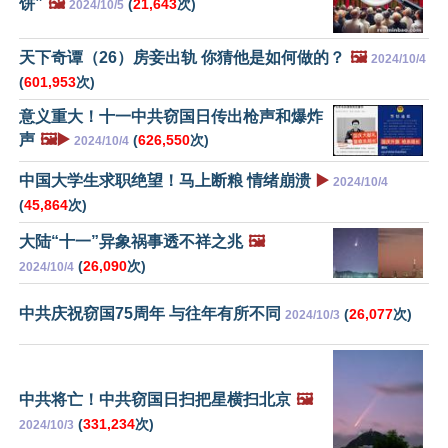
饼”
🖼️
(
21,643
次)
2024/10/5
天下奇谭（26）房妾出轨 你猜他是如何做的？
🖼️
2024/10/4
(
601,953
次)
意义重大！十一中共窃国日传出枪声和爆炸
声
🖼️▶️
(
626,550
次)
2024/10/4
中国大学生求职绝望！马上断粮 情绪崩溃
▶️
2024/10/4
(
45,864
次)
大陆“十一”异象祸事透不祥之兆
🖼️
(
26,090
次)
2024/10/4
中共庆祝窃国75周年 与往年有所不同
(
26,077
次)
2024/10/3
中共将亡！中共窃国日扫把星横扫北京
🖼️
(
331,234
次)
2024/10/3