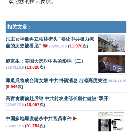
欢迎您的留言反馈。
相关文章：
民主女神像再立柏林街头 “要让中共极力掩
盖的历史被看见”
🖼️
(
11,970
次)
2024/11/16
魏京生：美国大选对中共的影响（二）
(
13,628
次)
2024/11/16
薄瓜瓜将成台湾女婿 中共封锁消息 台湾高度关注
2024/11/16
(
9,946
次)
高官贪腐前​​赴后继 中共前农业部长唐仁健被“双开”
(
10,057
次)
2024/11/16
中国多地爆发怒杀中共官员事件
▶️
(
91,754
次)
2024/11/15