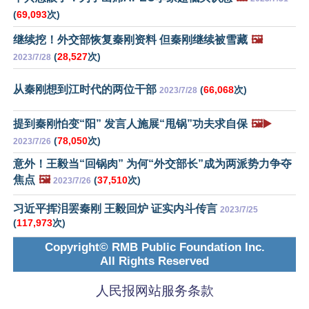
(
69,093
次)
继续挖！外交部恢复秦刚资料 但秦刚继续被雪藏
🖼️
(
28,527
次)
2023/7/28
从秦刚想到江时代的两位干部
(
66,068
次)
2023/7/28
提到秦刚怕变“阳” 发言人施展“甩锅”功夫求自保
🖼️▶️
(
78,050
次)
2023/7/26
意外！王毅当“回锅肉” 为何“外交部长”成为两派势力争夺
焦点
🖼️
(
37,510
次)
2023/7/26
习近平挥泪罢秦刚 王毅回炉 证实内斗传言
2023/7/25
(
117,973
次)
Copyright© RMB Public Foundation Inc.
All Rights Reserved
人民报网站服务条款