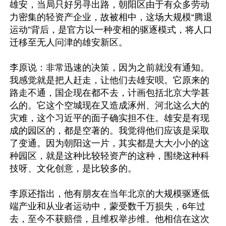
雄安，当局只好另寻出路，朝阳区由于有众多劳动
力密集的轻资产企业，故被相中，这场大规模“腾退
运动”背后，是官方以一种变相的驱逐模式，将人口
迁移至无人问津的雄安新区。

李原说：非常迅速的决策，因为之前就没有通知。
我感觉就是把人赶走，让他们去雄安呗。它原来的
路走不通，国企现在都不去，计画包括北京大学甚
么的。它这个空城现在又造成涿州、河北这么大的
灾难，这个习近平的面子确实担不住。雄安是有现
成的园区的，都是空著的。我觉得他们应该是采取
了变通。因为朝阳这一片，其实都是大大小小的这
种园区，就是这种比较轻资产的这种，围绕这种科
技呀、文化创意，是比较多的。

李原还指出，他有朋友在当年北京的大规模驱逐低
端产业和从业者运动中，蒙受数千万损失，6年过
去，至今不获赔偿，且维权举步维。他相信在这次