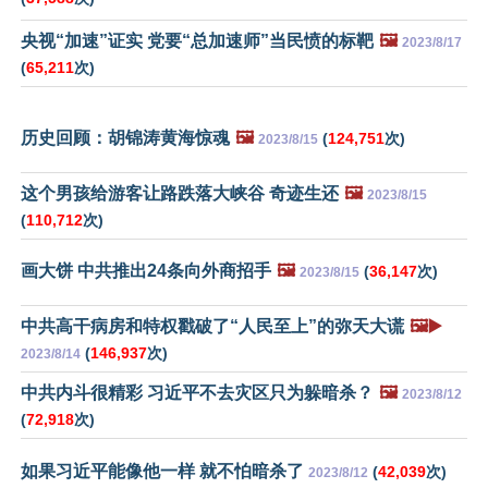
央视“加速”证实 党要“总加速师”当民愤的标靶
🖼️
2023/8/17
(
65,211
次)
历史回顾：胡锦涛黄海惊魂
🖼️
(
124,751
次)
2023/8/15
这个男孩给游客让路跌落大峡谷 奇迹生还
🖼️
2023/8/15
(
110,712
次)
画大饼 中共推出24条向外商招手
🖼️
(
36,147
次)
2023/8/15
中共高干病房和特权戳破了“人民至上”的弥天大谎
🖼️▶️
(
146,937
次)
2023/8/14
中共内斗很精彩 习近平不去灾区只为躲暗杀？
🖼️
2023/8/12
(
72,918
次)
如果习近平能像他一样 就不怕暗杀了
(
42,039
次)
2023/8/12