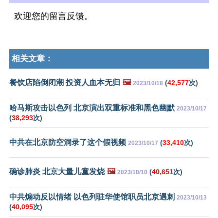
欢迎您的留言反馈。
相关文章：
餐饮店陷倒闭潮 投资人血本无归
🖼️
(
42,577
次)
2023/10/18
哈马斯攻击以色列 北京演出双重标准和黑色幽默
2023/10/17
(
38,293
次)
中共在北京防空洞录了这个假视频
(
33,410
次)
2023/10/17
确诊肺炎 北京大量儿童发烧
🖼️
(
40,651
次)
2023/10/10
中共煽动反以情绪 以色列驻华使馆职员北京遇刺
2023/10/13
(
40,095
次)