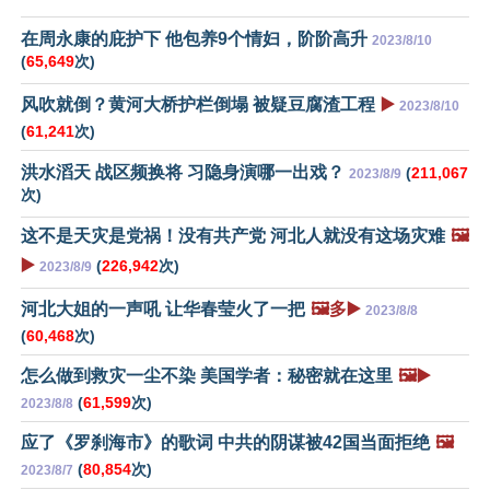
在周永康的庇护下 他包养9个情妇，阶阶高升
2023/8/10
(
65,649
次)
风吹就倒？黄河大桥护栏倒塌 被疑豆腐渣工程
▶️
2023/8/10
(
61,241
次)
洪水滔天 战区频换将 习隐身演哪一出戏？
(
211,067
2023/8/9
次)
这不是天灾是党祸！没有共产党 河北人就没有这场灾难
🖼️
▶️
(
226,942
次)
2023/8/9
河北大姐的一声吼 让华春莹火了一把
🖼️多▶️
2023/8/8
(
60,468
次)
怎么做到救灾一尘不染 美国学者：秘密就在这里
🖼️▶️
(
61,599
次)
2023/8/8
应了《罗刹海市》的歌词 中共的阴谋被42国当面拒绝
🖼️
(
80,854
次)
2023/8/7