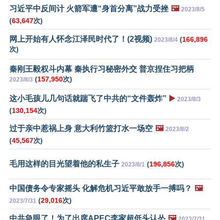
习近平中反间计 火箭军遭“身首分离”战力受挫
🖼️
2023/8/5
(
63,647
次)
网上开始有人怀念江泽民时代了！(2视频)
(
166,896
2023/8/4
次)
秦刚王毅权斗内幕 秦执行习秘密外交 普京捏住习把柄
(
157,950
次)
2023/8/3
这小毛孩儿几句话就踹飞了中共的“文件轰炸”
▶️
2023/8/3
(
130,154
次)
过于亲中惹祸上身 意大利竹篮打水一场空
🖼️
2023/8/2
(
45,567
次)
毛用这样的目光望着他的私生子
(
196,856
次)
2023/8/1
中国债务令专家摇头 化解危机习近平敢放手一搏吗？
🖼️
(
29,016
次)
2023/7/31
中共急眼了！为了出席APEC李家超低头认怂
🖼️
2023/7/31