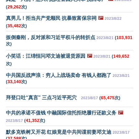
(
29,262
次)
真男儿！拒当共产党顺民 抗暴致富保宗祠
🖼️
2023/8/22
(
35,482
次)
扳倒秦刚，反对派和习近平权斗的转折点
(
103,931
2023/8/21
次)
小笑话：江绵恒问邓文迪被退货原因
🖼️
(
149,652
2023/8/21
次)
中共国反战声浪：穷人上战场卖命 有钱人都跑了
2023/8/21
(
33,140
次)
拜登口吐“真言” 三点习近平死穴
(
65,475
次)
2023/8/17
中共的承诺不值钱 中融国际信托拒绝履行还款义务
🖼️
(
41,352
次)
2023/8/17
默多克铁树又开花 红娘竟是中共间谍前妻邓文迪
2023/8/17
(
37,588
次)