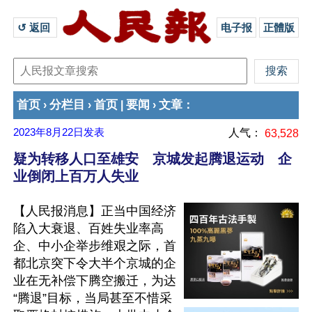
↺ 返回 
电子报
正體版
首页
分栏目
首页
要闻
文章
›
›
|
›
：
2023年8月22日
发表
人气：
63,528
疑为转移人口至雄安 京城发起腾退运动 企
业倒闭上百万人失业
【人民报消息】正当中国经济
陷入大衰退、百姓失业率高
企、中小企举步维艰之际，首
都北京突下令大半个京城的企
业在无补偿下腾空搬迁，为达
“腾退”目标，当局甚至不惜采