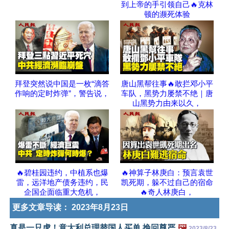
到上帝的手引领自己🔥克林
顿的濒死体验
拜登突然说中国是一枚“滴答
唐山黑帮往事🔥敢拦邓小平
作响的定时炸弹”，警告说，
车队，黑势力屡禁不绝｜唐
山黑势力由来以久，
🔥碧桂园违约，中植系也爆
🔥神算子林庚白：预言袁世
雷，远洋地产债务违约，民
凯死期，躲不过自己的宿命
企国企面临重大危机，
🔥奇人林庚白，
更多文章导读：
2023年8月23日
真是一只虎！意大利总理替国人买单 挽回尊严
🖼️
2023/8/23