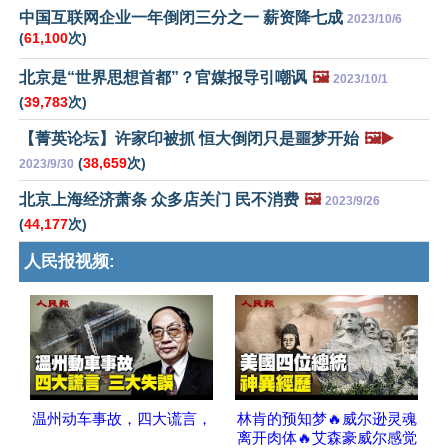
中国互联网企业一年倒闭三分之一 薪资降七成
2023/10/6
(
61,100
次)
北京是“世界思想首都”？官媒报导引嘲讽
🖼️
2023/10/1
(
39,783
次)
【菁英论坛】许家印被抓 恒大倒闭只是噩梦开始
🖼️▶️
(
38,659
次)
2023/9/30
北京上海经济萧条 众多店关门 民不消费
🖼️
2023/9/26
(
44,177
次)
人民报视频:
温州动车事故，四大谎言，
林肯的预知梦🔥威尔逊灵魂
离开肉体🔥艾森豪威尔感觉