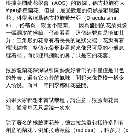
根據美國蘭花學會（AOS）的數據，德古拉族有大
約90多種蘭花。但是，最受歡迎的仍然是猴臉蘭
花，科學名稱爲德古拉族希米亞（Dracula simi
a），俗稱爲「猴面小龍蘭」，因爲盛開的花朵就像
一張調皮的猴臉。仔細看看，這個綽號真是恰如其
分：三角形的花萼有着長長的尾狀尖端，花瓣有着
棍狀結構，整個花朵形狀看起來像只可愛的小猴眯
縫着眼，而那迎風擺動的鼻子只是它的花蕊。

猴臉龍蘭花深深吸引園藝愛好者們的不僅僅是出色
的外表，還有它芬芳的氣味，聞起來像香橙一樣令
人愉悅。而且一年四季都鮮花盛開。

如果大家都想來嘗試栽種，請注意，猴臉蘭花喜
陰，通常每天只需澆一次水。

除了著名的猴臉蘭花外，德古拉族還包括許多別有
創意的蘭花，例如拉迪歐薩（radiosa），科多貝（c