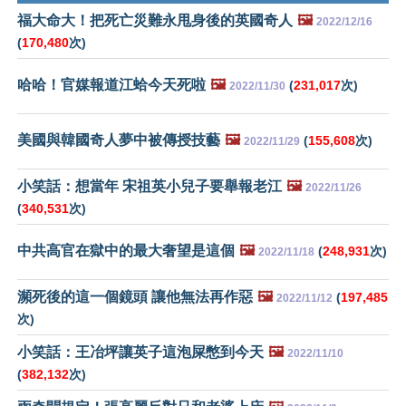
福大命大！把死亡災難永甩身後的英國奇人
🖼️
2022/12/16
(
170,480
次)
哈哈！官媒報道江蛤今天死啦
🖼️
(
231,017
次)
2022/11/30
美國與韓國奇人夢中被傳授技藝
🖼️
(
155,608
次)
2022/11/29
小笑話：想當年 宋祖英小兒子要舉報老江
🖼️
2022/11/26
(
340,531
次)
中共高官在獄中的最大奢望是這個
🖼️
(
248,931
次)
2022/11/18
瀕死後的這一個鏡頭 讓他無法再作惡
🖼️
(
197,485
2022/11/12
次)
小笑話：王冶坪讓英子這泡屎憋到今天
🖼️
2022/11/10
(
382,132
次)