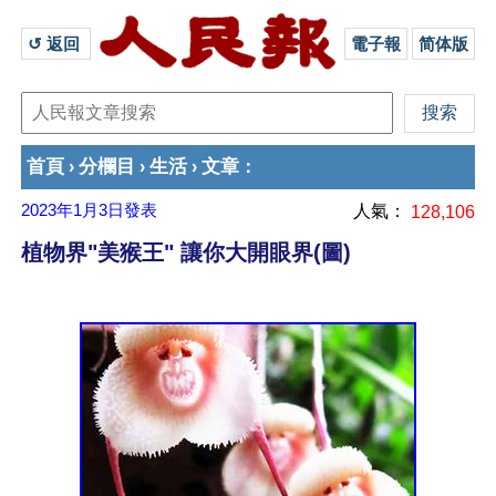
↺ 返回 
電子報
简体版
首頁
分欄目
生活
文章
›
›
›
：
2023年1月3日
發表
人氣：
128,106
植物界"美猴王" 讓你大開眼界(圖)