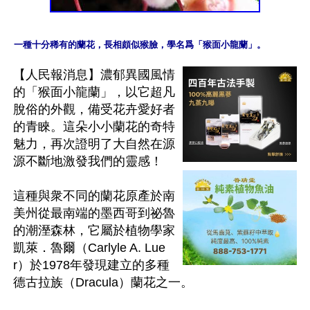
【人民報消息】濃郁異國風情
的「猴面小龍蘭」，以它超凡
脫俗的外觀，備受花卉愛好者
的青睞。這朵小小蘭花的奇特
魅力，再次證明了大自然在源
源不斷地激發我們的靈感！

這種與衆不同的蘭花原產於南
美州從最南端的墨西哥到祕魯
的潮溼森林，它屬於植物學家
凱萊．魯爾（Carlyle A. Lue
r）於1978年發現建立的多種
德古拉族（Dracula）蘭花之一。
