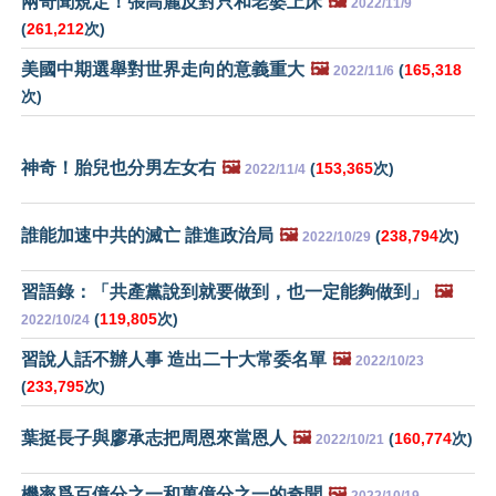
兩奇聞規定！張高麗反對只和老婆上床
🖼️
2022/11/9
(
261,212
次)
美國中期選舉對世界走向的意義重大
🖼️
(
165,318
2022/11/6
次)
神奇！胎兒也分男左女右
🖼️
(
153,365
次)
2022/11/4
誰能加速中共的滅亡 誰進政治局
🖼️
(
238,794
次)
2022/10/29
習語錄：「共產黨說到就要做到，也一定能夠做到」
🖼️
(
119,805
次)
2022/10/24
習說人話不辦人事 造出二十大常委名單
🖼️
2022/10/23
(
233,795
次)
葉挺長子與廖承志把周恩來當恩人
🖼️
(
160,774
次)
2022/10/21
機率爲百億分之一和萬億分之一的奇聞
🖼️