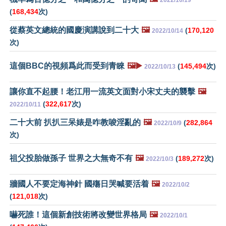
2022/10/19
(
168,434
次)
從蔡英文總統的國慶演講說到二十大
🖼️
(
170,120
2022/10/14
次)
這個BBC的視頻爲此而受到青睞
🖼️▶️
(
145,494
次)
2022/10/13
讓你直不起腰！老江用一流英文面對小宋丈夫的襲擊
🖼️
(
322,617
次)
2022/10/11
二十大前 扒扒三呆婊是咋教唆淫亂的
🖼️
(
282,864
2022/10/9
次)
祖父投胎做孫子 世界之大無奇不有
🖼️
(
189,272
次)
2022/10/3
牆國人不要定海神針 國殤日哭喊要活着
🖼️
2022/10/2
(
121,018
次)
嚇死誰！這個新創技術將改變世界格局
🖼️
2022/10/1