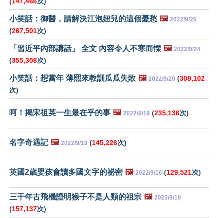
(
147,466
次)
小笑話：御醫，請解決江泡妞兒的這個憂愁
🖼️
2022/9/26
(
267,501
次)
「習近平內部講話」 全文 內容令人不寒而慄
🖼️
2022/9/24
(
355,308
次)
小笑話：想當年 薄熙來教訓瓜瓜失敗
🖼️
(
308,102
2022/9/20
次)
呵！揭宋祖英一生最在乎的事
🖼️
(
235,136
次)
2022/9/19
名字奇遇記
🖼️
(
145,226
次)
2022/9/18
英國2歲嬰孩會讀多國文字的祕密
🖼️
(
129,521
次)
2022/9/16
三千年古飛機證明猴子不是人類的祖宗
🖼️
2022/9/10
(
157,137
次)