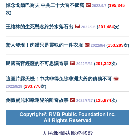
悼念戈爾巴喬夫 中共二十大習不挪窩
🖼️
(
195,345
2022/9/7
次)
王維林的生死懸念終於水落石出
🖼️
(
201,484
次)
2022/9/6
驚人發現！肉體只是靈魂的一件衣服
🖼️
(
153,289
次)
2022/9/4
民國高官經歷的不可思議奇事
🖼️
(
201,342
次)
2022/8/31
這圖片露天機！中共非得免除非洲大爺的債務不可
🖼️
(
293,770
次)
2022/8/28
倒黴蛋兒和幸運兒的離奇故事
🖼️
(
125,874
次)
2022/8/27
Copyright© RMB Public Foundation Inc.
All Rights Reserved
人民報網站服務條款