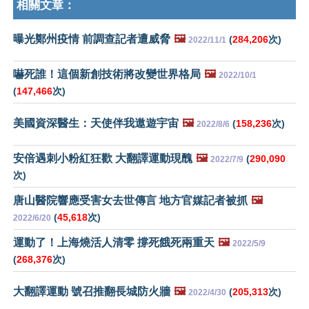
相關文章：
曝光鄭州疫情 前調查記者遭威脅
🖼️
(
284,206
次)
2022/11/1
嚇死誰！這個新創技術將改變世界格局
🖼️
2022/10/1
(
147,466
次)
美國資深醫生：天使伴我遨遊宇宙
🖼️
(
158,236
次)
2022/8/6
安倍遇刺小粉紅狂歡 大翻譯運動現醜
🖼️
(
290,090
2022/7/9
次)
唐山醫院響應受害女去世傳言 地方官媒記者被抓
🖼️
(
45,618
次)
2022/6/20
運動了！上海燒活人清零 撐死餓死兩重天
🖼️
2022/5/9
(
268,376
次)
大翻譯運動 號召推翻長城防火牆
🖼️
(
205,313
次)
2022/4/30