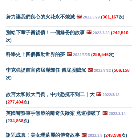
努力讓我們良心的火花永不熄滅
🖼️
(
301,167
次)
2022/3/29
別給下輩子留後債！一個緣份的故事
🖼️
(
242,510
2022/3/28
次)
科學史上四個轟動世界的夢
🖼️
(
259,546
次)
2022/3/25
李克強提前宣佈屆滿卸任 習屁股賊沉
🖼️
(
506,158
2022/3/22
次)
故宮太和殿大門倒，中共恐挺不到二十大
🖼️
2022/3/18
(
277,404
次)
英國警察束手無策的離奇失蹤案 竟這樣破了
🖼️
2022/3/14
(
234,868
次)
詛咒成真！美女瑪蘇麗的傳奇故事
🖼️
(
243,538
次)
2022/3/9