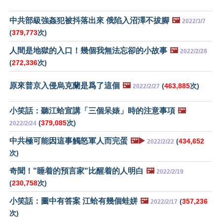
中共部級強姦犯被抖落出來 俄陷入沼澤不拔腳
🖼️
2022/3/7
(
379,773
次)
人間是地獄的入口！幾個我無法忘卻的小故事
🖼️
2022/2/28
(
272,336
次)
原來普京入侵烏克蘭是爲了這個
🖼️
(
463,885
次)
2022/2/27
小笑話：聽江蛤宣講「三個呆婊」時的注意事項
🖼️
(
379,085
次)
2022/2/24
中共極可能因這事觸怒軍人而完蛋
🖼️▶️
(
434,652
2022/2/22
次)
奇聞！"睡着的預言家"比醒着的人明白
🖼️
2022/2/19
(
230,758
次)
小笑話：圖中有答案 江蛤有幾個蛙姘
🖼️
(
357,236
2022/2/17
次)