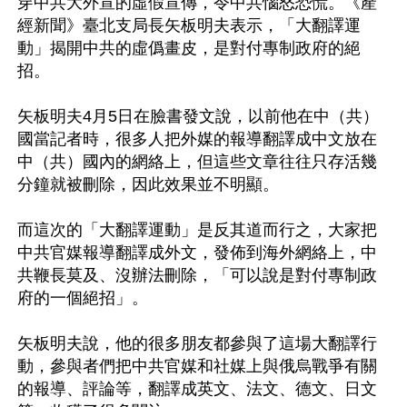
穿中共大外宣的虛假宣傳，令中共惱怒恐慌。《產
經新聞》臺北支局長矢板明夫表示，「大翻譯運
動」揭開中共的虛僞畫皮，是對付專制政府的絕
招。

矢板明夫4月5日在臉書發文說，以前他在中（共）
國當記者時，很多人把外媒的報導翻譯成中文放在
中（共）國內的網絡上，但這些文章往往只存活幾
分鐘就被刪除，因此效果並不明顯。

而這次的「大翻譯運動」是反其道而行之，大家把
中共官媒報導翻譯成外文，發佈到海外網絡上，中
共鞭長莫及、沒辦法刪除，「可以說是對付專制政
府的一個絕招」。

矢板明夫說，他的很多朋友都參與了這場大翻譯行
動，參與者們把中共官媒和社媒上與俄烏戰爭有關
的報導、評論等，翻譯成英文、法文、德文、日文