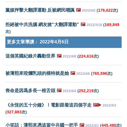
黨媒抨擊大翻譯運動 反被網民嘲諷
🖼️
(
176,622
次)
2022/4/2
拒絕被中共洗腦 網友掀"大翻譯運動"
🖼️
(
169,849
2022/3/18
次)
更多文章導讀：
2022年4月6日
這個英國紀錄片轟動世界
🖼️
(
224,616
次)
2022/4/8
被薄熙來咬爛乳頭的模特就是她
🖼️
(
765,596
次)
2022/4/6
喪命是因爲多長一根舌頭
🖼️
(
252,219
次)
2022/4/4
《永恆的五十分鐘》！電影跟着這四個字走
🖼️▶️
2022/4/3
(
327,883
次)
小笑話：薄熙來憑這當中共國一把手
🖼️
(
445,490
次)
2022/4/1