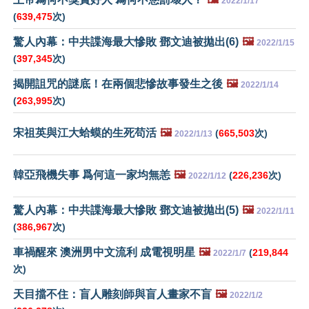
2022/1/17
(
639,475
次)
驚人內幕：中共諜海最大慘敗 鄧文迪被拋出(6)
🖼️
2022/1/15
(
397,345
次)
揭開詛咒的謎底！在兩個悲慘故事發生之後
🖼️
2022/1/14
(
263,995
次)
宋祖英與江大蛤蟆的生死苟活
🖼️
(
665,503
次)
2022/1/13
韓亞飛機失事 爲何這一家均無恙
🖼️
(
226,236
次)
2022/1/12
驚人內幕：中共諜海最大慘敗 鄧文迪被拋出(5)
🖼️
2022/1/11
(
386,967
次)
車禍醒來 澳洲男中文流利 成電視明星
🖼️
(
219,844
2022/1/7
次)
天目擋不住：盲人雕刻師與盲人畫家不盲
🖼️
2022/1/2