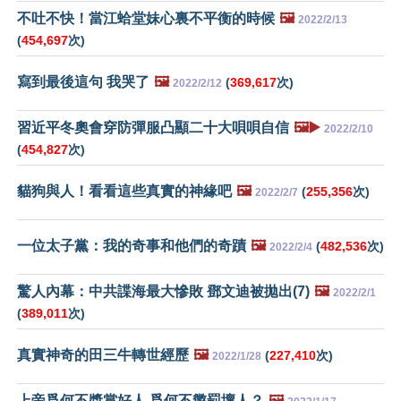
不吐不快！當江蛤堂妹心裏不平衡的時候
🖼️
2022/2/13
(
454,697
次)
寫到最後這句 我哭了
🖼️
(
369,617
次)
2022/2/12
習近平冬奧會穿防彈服凸顯二十大唄唄自信
🖼️▶️
2022/2/10
(
454,827
次)
貓狗與人！看看這些真實的神緣吧
🖼️
(
255,356
次)
2022/2/7
一位太子黨：我的奇事和他們的奇蹟
🖼️
(
482,536
次)
2022/2/4
驚人內幕：中共諜海最大慘敗 鄧文迪被拋出(7)
🖼️
2022/2/1
(
389,011
次)
真實神奇的田三牛轉世經歷
🖼️
(
227,410
次)
2022/1/28
上帝爲何不獎賞好人 爲何不懲罰壞人？
🖼️