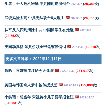
学者：十大危机难解 中共随时崩溃倒台
(
25,389
次)
2023/6/7
武统风险太高 中共无法攻台6大理由
🖼️
(
24,955
次)
2023/6/7
从平反六四到清除中共 中国留学生在觉醒
🖼️
2023/6/6
(
24,752
次)
美国动真格 亲共侨领全部龟缩静悄悄
🖼️
(
42,219
次)
2023/6/6
更多文章导读：
2022年12月11日
哈哈！官媒报道江蛤今天死啦
🖼️
(
231,017
次)
2022/11/30
美国与韩国奇人梦中被传授技艺
🖼️
(
155,608
次)
2022/11/29
小笑话：想当年 宋祖英小儿子要举报老江
🖼️
2022/11/26
(
340,531
次)