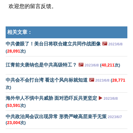
欢迎您的留言反馈。
相关文章：
中共傻眼了！美台日将联合建立共同作战图像
🖼️
2023/6/8
(
28,091
次)
江青前夫唐纳也是中共高级特工？
🖼️
(
40,211
次)
2023/6/8
中共会不会打台湾 看这个风向标就知道
🖼️
(
28,771
2023/6/8
次)
海外华人不惧中共威胁 面对恐吓反共更坚定
▶️
2023/6/8
(
53,591
次)
中共政治局会议出现异常 形势严峻高层束手无策
2023/6/7
(
23,004
次)