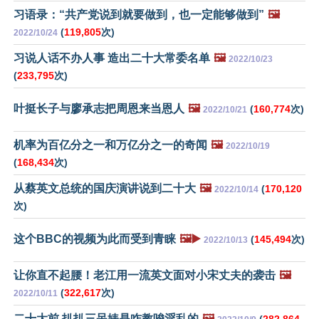
习语录：“共产党说到就要做到，也一定能够做到”
🖼️
(
119,805
次)
2022/10/24
习说人话不办人事 造出二十大常委名单
🖼️
2022/10/23
(
233,795
次)
叶挺长子与廖承志把周恩来当恩人
🖼️
(
160,774
次)
2022/10/21
机率为百亿分之一和万亿分之一的奇闻
🖼️
2022/10/19
(
168,434
次)
从蔡英文总统的国庆演讲说到二十大
🖼️
(
170,120
2022/10/14
次)
这个BBC的视频为此而受到青睐
🖼️▶️
(
145,494
次)
2022/10/13
让你直不起腰！老江用一流英文面对小宋丈夫的袭击
🖼️
(
322,617
次)
2022/10/11
二十大前 扒扒三呆婊是咋教唆淫乱的
🖼️