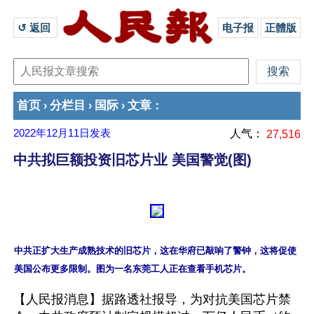
↺ 返回 
电子报
正體版
首页
分栏目
国际
文章
›
›
›
：
2022年12月11日
发表
人气：
27,516
中共拟巨额投资旧芯片业 美国警觉(图)
中共正扩大生产成熟技术的旧芯片，这在华府已敲响了警钟，这将促使
【人民报消息】据路透社报导，为对抗美国芯片禁