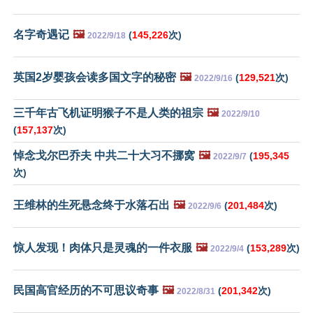
名字奇遇记
🖼️
(
145,226
次)
2022/9/18
英国2岁婴孩会读多国文字的秘密
🖼️
(
129,521
次)
2022/9/16
三千年古飞机证明猴子不是人类的祖宗
🖼️
2022/9/10
(
157,137
次)
悼念戈尔巴乔夫 中共二十大习不挪窝
🖼️
(
195,345
2022/9/7
次)
王维林的生死悬念终于水落石出
🖼️
(
201,484
次)
2022/9/6
惊人发现！肉体只是灵魂的一件衣服
🖼️
(
153,289
次)
2022/9/4
民国高官经历的不可思议奇事
🖼️
(
201,342
次)
2022/8/31