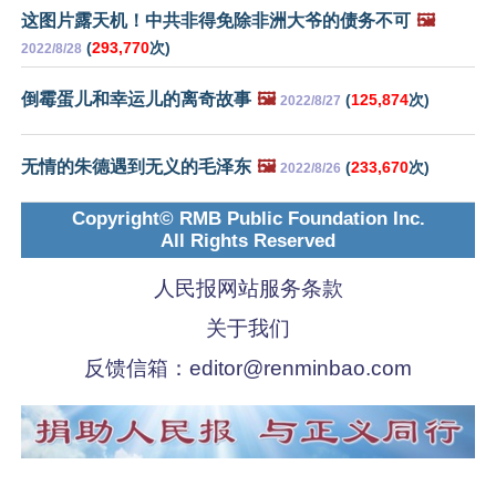
这图片露天机！中共非得免除非洲大爷的债务不可
🖼️
(
293,770
次)
2022/8/28
倒霉蛋儿和幸运儿的离奇故事
🖼️
(
125,874
次)
2022/8/27
无情的朱德遇到无义的毛泽东
🖼️
(
233,670
次)
2022/8/26
Copyright© RMB Public Foundation Inc.
All Rights Reserved
人民报网站服务条款
关于我们
反馈信箱：
editor@renminbao.com