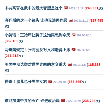
中共高官在狱中的最大奢望是这个
🖼️
(
248,931
次)
2022/11/18
濒死后的这一个镜头 让他无法再作恶
🖼️
(
197,485
2022/11/12
次)
小笑话：王冶坪让英子这泡屎憋到今天
🖼️
2022/11/10
(
382,132
次)
两奇闻规定！张高丽反对只和老婆上床
🖼️
2022/11/9
(
261,212
次)
美国中期选举对世界走向的意义重大
🖼️
(
165,318
2022/11/6
次)
神奇！胎儿也分男左女右
🖼️
(
153,365
次)
2022/11/4
谁能加速中共的灭亡 谁进政治局
🖼️
(
238,794
次)
2022/10/29