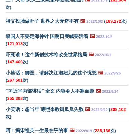
(
282,864
2022/10/9
次)
祖父投胎做孙子 世界之大无奇不有
🖼️
(
189,272
次)
2022/10/3
墙国人不要定海神针 国殇日哭喊要活着
🖼️
2022/10/2
(
121,018
次)
吓死谁！这个新创技术将改变世界格局
🖼️
2022/10/1
(
147,466
次)
小笑话：御医，请解决江泡妞儿的这个忧愁
🖼️
2022/9/26
(
267,501
次)
“习近平内部讲话” 全文 内容令人不寒而栗
🖼️
2022/9/24
(
355,308
次)
小笑话：想当年 薄熙来教训瓜瓜失败
🖼️
(
308,102
2022/9/20
次)
呵！揭宋祖英一生最在乎的事
🖼️
(
235,136
次)
2022/9/19