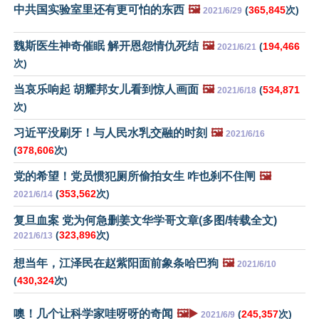
中共国实验室里还有更可怕的东西
🖼️
(
365,845
次)
2021/6/29
魏斯医生神奇催眠 解开恩怨情仇死结
🖼️
(
194,466
2021/6/21
次)
当哀乐响起 胡耀邦女儿看到惊人画面
🖼️
(
534,871
2021/6/18
次)
习近平没刷牙！与人民水乳交融的时刻
🖼️
2021/6/16
(
378,606
次)
党的希望！党员惯犯厕所偷拍女生 咋也刹不住闸
🖼️
(
353,562
次)
2021/6/14
复旦血案 党为何急删姜文华学哥文章(多图/转载全文)
(
323,896
次)
2021/6/13
想当年，江泽民在赵紫阳面前象条哈巴狗
🖼️
2021/6/10
(
430,324
次)
噢！几个让科学家哇呀呀的奇闻
🖼️▶️
(
245,357
次)
2021/6/9