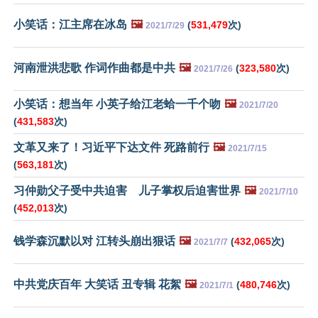
小笑话：江主席在冰岛
🖼️
(
531,479
次)
2021/7/29
河南泄洪悲歌 作词作曲都是中共
🖼️
(
323,580
次)
2021/7/26
小笑话：想当年 小英子给江老蛤一千个吻
🖼️
2021/7/20
(
431,583
次)
文革又来了！习近平下达文件 死路前行
🖼️
2021/7/15
(
563,181
次)
习仲勋父子受中共迫害 儿子掌权后迫害世界
🖼️
2021/7/10
(
452,013
次)
钱学森沉默以对 江转头崩出狠话
🖼️
(
432,065
次)
2021/7/7
中共党庆百年 大笑话 丑专辑 花絮
🖼️
(
480,746
次)
2021/7/1