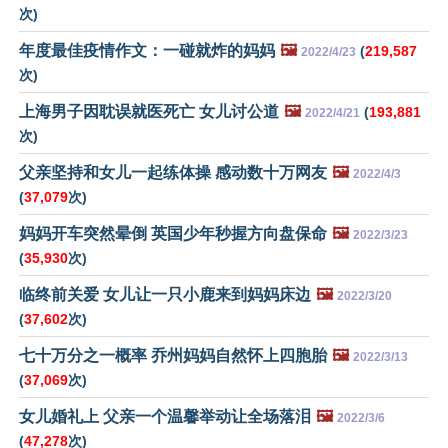
次)
年度最佳疫情作文：一碰就炸的妈妈
🖼️
(
219,587
2022/4/23
次)
上海男子因耽误就医死亡 女儿讨公道
🖼️
(
193,881
2022/4/21
次)
父亲坚持和女儿一起练体操 感动数十万网友
🖼️
2022/4/3
(
37,079
次)
妈妈开车突然晕倒 英国少年秒握方向盘保命
🖼️
2022/3/23
(
35,930
次)
临终前关爱 女儿让一只小鹿来到妈妈床边
🖼️
2022/3/20
(
37,602
次)
七十万分之一概率 乔州妈妈自然怀上四胞胎
🖼️
2022/3/13
(
37,069
次)
女儿婚礼上 父亲一个温馨举动让全场落泪
🖼️
2022/3/6
(
47,278
次)