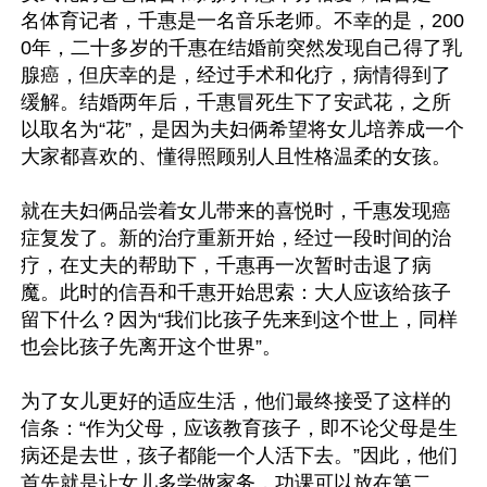
名体育记者，千惠是一名音乐老师。不幸的是，200
0年，二十多岁的千惠在结婚前突然发现自己得了乳
腺癌，但庆幸的是，经过手术和化疗，病情得到了
缓解。结婚两年后，千惠冒死生下了安武花，之所
以取名为“花”，是因为夫妇俩希望将女儿培养成一个
大家都喜欢的、懂得照顾别人且性格温柔的女孩。

就在夫妇俩品尝着女儿带来的喜悦时，千惠发现癌
症复发了。新的治疗重新开始，经过一段时间的治
疗，在丈夫的帮助下，千惠再一次暂时击退了病
魔。此时的信吾和千惠开始思索：大人应该给孩子
留下什么？因为“我们比孩子先来到这个世上，同样
也会比孩子先离开这个世界”。

为了女儿更好的适应生活，他们最终接受了这样的
信条：“作为父母，应该教育孩子，即不论父母是生
病还是去世，孩子都能一个人活下去。”因此，他们
首先就是让女儿多学做家务，功课可以放在第二