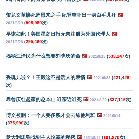
贺龙文革惨死周恩来之手 纪登奎吓出一身白毛儿汗
🖼️
(
508,960
次)
2021/8/29
早该如此！美国星岛日报无奈注册为外国代理人
🖼️
(
295,460
次)
2021/8/28
揭秘江泽民为什么想要刘晓庆的命
🖼️
(
533,247
次)
2021/8/25
丢魂儿啦？！王毅这不是活人的表情
🖼️
(
421,426
2021/8/23
次)
靠曾庆红起家的赵本山 谁亲近谁死
🖼️
(
337,116
次)
2021/8/20
博文被删：一个人要多贱才会去舔他利班
🖼️
2021/8/14
(
375,990
次)
意大利忠狗找到主人坟墓的秘密
🖼️
(
191,870
次)
2021/8/14