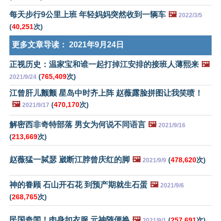
每天步行9公里上班 年轻妈妈突然收到一辆车
🖼️
2022/3/5
(
40,251
次)
更多文章导读：
2021年9月24日
正视历史：温家宝和谁一起打掉江安排的接班人薄熙来
🖼️
(
765,409
次)
2021/9/24
江曾肝儿颤颤 星岛中时齐上阵 赵薇露脸拼图让我笑喷！
🖼️
(
470,170
次)
2021/9/17
解密西非奇特部落 男女为何说不同语言
🖼️
2021/9/16
(
213,669
次)
赵薇猛一脦瑟 崴断江脖曾庆红的脚
🖼️
(
478,620
次)
2021/9/9
神的眷顾 石山开石花 到预产期就生石蛋
🖼️
2021/9/6
(
268,765
次)
民国奇闻！肉身如衣服 元神随便换
🖼️
(
257,691
次)
2021/9/1