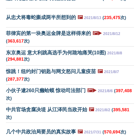
从忠犬将毒蛇撕成两半所想到的
🖼️
(
235,475
次)
2021/8/13
菲律宾的第一块奥运金牌是这样得来的
🖼️▶️
2021/8/12
(
363,617
次)
东京奥运 意大利跳高选手为何跪地痛哭(10图)
2021/8/8
(
294,881
次)
惊跳！纽约封门钥匙与网文怒问儿童疫苗
🖼️
2021/8/7
(
287,377
次)
小伙子逮260只癞蛤蟆 惊动司法部门
🖼️▶️
(
397,408
2021/8/6
次)
中共官场贪腐决堤 从江泽民当政开始
🖼️
(
395,581
2021/8/2
次)
几个中共政治局要员的真实故事
🖼️
(
570,694
次)
2021/7/31