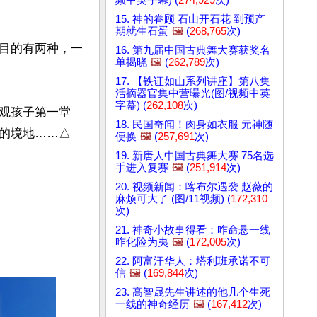
15. 神的眷顾 石山开石花 到预产
期就生石蛋
🖼️
(
268,765
次)
目的有两种，一
16. 第九届中国古典舞大赛获奖名
单揭晓
🖼️
(
262,789
次)
17. 【铁证如山系列讲座】第八集
活摘器官集中营曝光(图/视频中英
字幕) (
262,108
次)
观孩子第一堂
18. 民国奇闻！肉身如衣服 元神随
的境地……△
便换
🖼️
(
257,691
次)
19. 新唐人中国古典舞大赛 75名选
手进入复赛
🖼️
(
251,914
次)
20. 视频新闻：喀布尔遇袭 赵薇的
麻烦可大了 (图/11视频) (
172,310
次)
21. 神奇小故事得看：咋命悬一线
咋化险为夷
🖼️
(
172,005
次)
22. 阿富汗华人：塔利班承诺不可
信
🖼️
(
169,844
次)
23. 高智晟先生讲述的他几个生死
一线的神奇经历
🖼️
(
167,412
次)