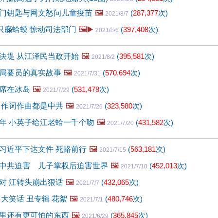
门钥匙与网文怒问儿童疫苗
🖼️
(
287,377
次)
2021/8/7
0只癞蛤蟆 惊动司法部门
🖼️▶️
(
397,408
次)
2021/8/6
决堤 从江泽民当政开始
🖼️
(
395,581
次)
2021/8/2
局要员的真实故事
🖼️
(
570,694
次)
2021/7/31
席在冰岛
🖼️
(
531,478
次)
2021/7/29
 作词作曲都是中共
🖼️
(
323,580
次)
2021/7/26
年 小英子给江老蛤一千个吻
🖼️
(
431,582
次)
2021/7/20
习近平下达文件 死路前行
🖼️
(
563,181
次)
2021/7/15
中共迫害 儿子掌权后迫害世界
🖼️
(
452,013
次)
2021/7/10
对 江转头崩出狠话
🖼️
(
432,065
次)
2021/7/7
大笑话 丑专辑 花絮
🖼️
(
480,746
次)
2021/7/1
里还有更可怕的东西
🖼️
(
365,845
次)
2021/6/29