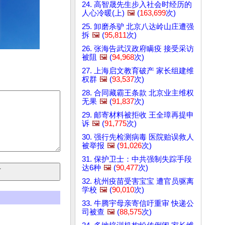
24. 高智晟先生步入社会时经历的
人心冷暖(上)
🖼️
(
163,699
次)
25. 卸磨杀驴 北京八达岭山庄遭强
拆
🖼️
(
95,811
次)
26. 张海告武汉政府瞒疫 接受采访
被阻
🖼️
(
94,968
次)
27. 上海启文教育破产 家长组建维
权群
🖼️
(
93,537
次)
28. 合同藏霸王条款 北京业主维权
无果
🖼️
(
91,837
次)
29. 邮寄材料被拒收 王全璋再提申
诉
🖼️
(
91,775
次)
30. 强行先检测病毒 医院贻误救人
被举报
🖼️
(
91,026
次)
31. 保护卫士：中共强制失踪手段
达6种
🖼️
(
90,477
次)
32. 杭州疫苗受害宝宝 遭官员驱离
学校
🖼️
(
90,010
次)
33. 牛腾宇母亲寄信吁重审 快递公
司被查
🖼️
(
88,575
次)