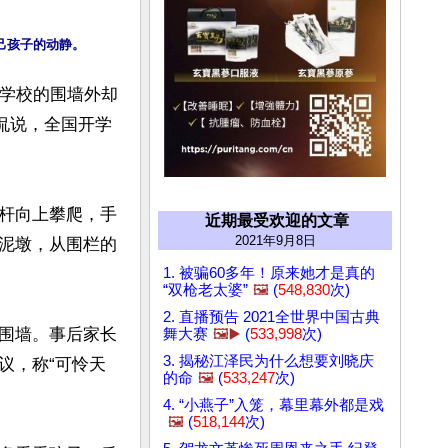
，学校的围墙外却
侃说，全国开学
杆向上攀爬，手
近期最受欢迎的文章
2021年9月8日
泥墩，从围栏的
1. 被骗60多年！原来她才是真的
“双枪老太婆”
🖼️
(
548,830
次)
2. 直播预告 2021全世界中国古典
围墙。事后家长
舞大赛
🖼️▶️
(
533,998
次)
3. 揭秘江泽民为什么想要刘晓庆
议，称“可怜天
的命
🖼️
(
533,247
次)
4. “小燕子”入笼，幕里幕外都是戏
🖼️
(
518,144
次)