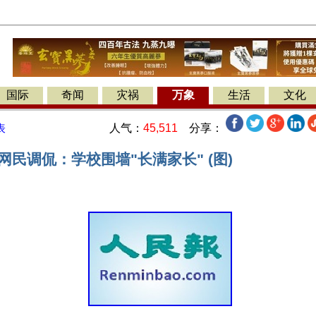
国际
奇闻
灾祸
万象
生活
文化
人气：
45,511
分享：
表
网民调侃：学校围墙"长满家长" (图)