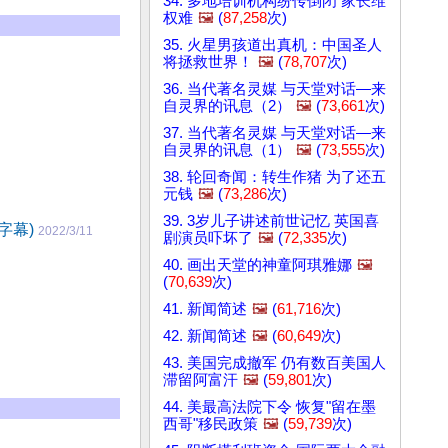
34. 多地培训机构纷传倒闭 家长维
权难
🖼️
(
87,258
次)
35. 火星男孩道出真机：中国圣人
将拯救世界！
🖼️
(
78,707
次)
36. 当代著名灵媒 与天堂对话—来
自灵界的讯息（2）
🖼️
(
73,661
次)
37. 当代著名灵媒 与天堂对话—来
自灵界的讯息（1）
🖼️
(
73,555
次)
38. 轮回奇闻：转生作猪 为了还五
元钱
🖼️
(
73,286
次)
39. 3岁儿子讲述前世记忆 英国喜
字幕)
2022/3/11
剧演员吓坏了
🖼️
(
72,335
次)
40. 画出天堂的神童阿琪雅娜
🖼️
(
70,639
次)
41. 新闻简述
🖼️
(
61,716
次)
42. 新闻简述
🖼️
(
60,649
次)
43. 美国完成撤军 仍有数百美国人
滞留阿富汗
🖼️
(
59,801
次)
44. 美最高法院下令 恢复"留在墨
西哥"移民政策
🖼️
(
59,739
次)