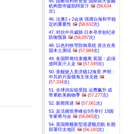
45. 阻断塔利班资金 国际两大金融
机构暂停援助阿富汗
🖼️
(
58,634
次)
46. 法澳2＋2会谈 强调台海和平稳
定的重要性
🖼️
(
58,632
次)
47. 对抗中共威胁 日本寻求创纪录
防御预算
🖼️
(
58,097
次)
48. 以色列铁穹防御系统 首次在美
国本土测试
🖼️
(
57,884
次)
49. 各国即将结束撤离 英国：必须
放阿富汗人走
🖼️
(
57,549
次)
50. 美舰驶入美济礁12海里 声明：
中共的片面领海主张无效
🖼️
(
57,334
次)
51. 全球供应链受阻 运费飙升 或
带累欧美购物季
🖼️
(
57,277
次)
52. 新闻简述
🖼️
(
57,061
次)
53. 反活摘世界峰会9月举行 19国
专家将与会
🖼️
(
56,665
次)
54. 英国两艘新型巡逻舰启航 长期
部署印太地区
🖼️
(
56,183
次)