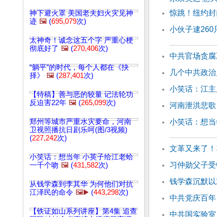
惊跳！纽约封
神下避火罩 美国老夫妇火灾见神
迹
🖼️
(
695,079
次)
小伙子逮26
太神奇！诚念这五个字 严重心梗
彻底好了
🖼️
(
270,406
次)
中共官场贪腐
“躺平”的时代，每个人都在《抉
几个中共政治
择》
🖼️
(
287,401
次)
小笑话：江主
【特稿】善与恶的较量 记法轮功
反迫害22年
🖼️
(
265,099
次)
河南泄洪悲歌
郑州等城市严重水灾要命，河南
小笑话：想当
卫视照播抗日剧乐呵(图/3视频)
(
227,242
次)
文革又来了！
小笑话：想当年 小英子给江老蛤
习仲勋父子受
一千个吻
🖼️
(
431,582
次)
钱学森沉默以
从钱学森到李其华 为何他们对抗
江泽民的命令
🖼️▶️
(
443,298
次)
中共党庆百年 
【铁证如山系列讲座】第4集 追查
中共国实验室