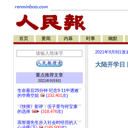
首页
要闻
内幕
时事
幽默
2021年9月8日
发
大陆开学日 
重点推荐文章
2021年9月8日
生命最后25分钟 纪念9·11中遇难
的华裔空姐
🖼️
(
232,401
次)
《抉择》影评：伍子胥与何宝康
的选择
🖼️▶️
(
318,476
次)
高智晟先生步入社会时经历的人
心冷暖(下)
🖼️
(
185,500
次)