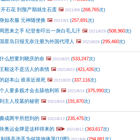
山开石花 到预产期就生石蛋
🖼️
(
268,765
次)
2021/9/6
身如衣服 元神随便换
🖼️
(
257,691
次)
2021/9/1
周恩来之手 纪登奎吓出一身白毛儿汗
🖼️
(
508,960
次)
2021/8/29
国星岛日报无奈注册为外国代理人
🖼️
(
295,460
次)
2021/8/28
什么想要刘晓庆的命
🖼️
(
533,247
次)
2021/8/25
王毅这不是活人的表情
🖼️
(
421,426
次)
2021/8/23
的赵本山 谁亲近谁死
🖼️
(
337,116
次)
2021/8/20
个人要多贱才会去舔他利班
🖼️
(
375,990
次)
2021/8/14
到主人坟墓的秘密
🖼️
(
191,870
次)
2021/8/14
撕成两半所想到的
🖼️
(
235,475
次)
2021/8/13
块奥运金牌是这样得来的
🖼️▶️
(
363,617
次)
2021/8/12
大利跳高选手为何跪地痛哭(10图)
(
294,881
次)
2021/8/8