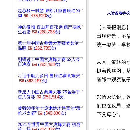
赵薇猛一脦瑟 崴断江脖曾庆红的
脚
🖼️
(
478,620
次)
神的眷顾 石山开石花 到预产期就
【人民报消息
生石蛋
🖼️
(
268,765
次)
出现奇景，不
第九届中国古典舞大赛获奖名单
统一姿势，学校
揭晓
🖼️
(
262,789
次)
别错过！中国古典舞大赛 52人今
从网上流转的
日决赛
🖼️
(
283,488
次)
抓着铁丝网，
习近平磨刀多日 曾庆红寝食难安
缝隙中观察孩子
🖼️
(
363,167
次)
新唐人中国古典舞大赛 75名选手
知情家长说，
进入复赛
🖼️
(
251,914
次)
们也在反思，
被骗60多年！原来她才是真的“双
枪老太婆”
🖼️
(
548,830
次)
下父母心”。

2021全世界中国古典舞大赛 初赛
第一场
🖼️
(
294,922
次)