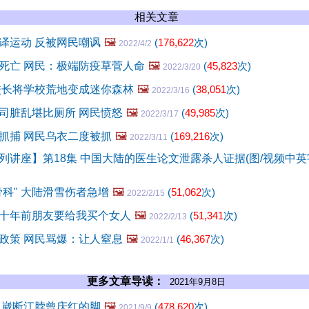
相关文章
译运动 反被网民嘲讽
🖼️
(
176,622
次)
2022/4/2
死亡 网民：极端防疫草菅人命
🖼️
(
45,823
次)
2022/3/20
校长将学校荒地变成迷你森林
🖼️
(
38,051
次)
2022/3/16
司脏乱堪比厕所 网民愤怒
🖼️
(
49,985
次)
2022/3/17
抓捕 网民乌衣二度被抓
🖼️
(
169,216
次)
2022/3/11
列讲座】第18集 中国大陆的医生论文泄露杀人证据(图/视频中英
骨科" 大陆滑雪伤者急增
🖼️
(
51,062
次)
2022/2/15
十年前朋友要给我买个女人
🖼️
(
51,341
次)
2022/2/13
政策 网民骂爆：让人窒息
🖼️
(
46,367
次)
2022/1/1
更多文章导读：
2021年9月8日
 崴断江脖曾庆红的脚
🖼️
(
478,620
次)
2021/9/9