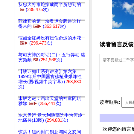
从忠犬将毒蛇撕成两半所想到的
🖼️
(
235,475
次)
菲律宾的第一块奥运金牌是这样
得来的
🖼️▶️
(
363,617
次)
假如全红婵没有压住命运的水花
🖼️▶️
(
296,473
次)
读者留言反馈
与司灾神的对话(二)：五行异动 诸
灾频频
🖼️
(
251,986
次)
【铁证如山系列讲座】第六集
1999年后中国器官移植业爆炸性
增长(图/视频中英字幕) (
268,830
次)
未解之谜：画出天堂的神童阿琪
读者暱称:
雅娜
🖼️▶️
(
255,441
次)
东京奥运 意大利跳高选手为何跪
地痛哭(10图) (
294,881
次)
欢迎您的留言
惊跳！纽约封门钥匙与网文怒问