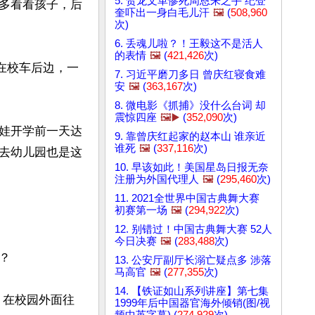
5. 贺龙文革惨死周恩来之手 纪登
多看看孩子，后
奎吓出一身白毛儿汗
🖼️
(
508,960
次)
6. 丢魂儿啦？！王毅这不是活人
的表情
🖼️
(
421,426
次)
在校车后边，一
7. 习近平磨刀多日 曾庆红寝食难
安
🖼️
(
363,167
次)
8. 微电影《抓捕》没什么台词 却
震惊四座
🖼️▶️
(
352,090
次)
娃开学前一天达
9. 靠曾庆红起家的赵本山 谁亲近
谁死
🖼️
(
337,116
次)
去幼儿园也是这
10. 早该如此！美国星岛日报无奈
注册为外国代理人
🖼️
(
295,460
次)
11. 2021全世界中国古典舞大赛
初赛第一场
🖼️
(
294,922
次)
12. 别错过！中国古典舞大赛 52人
今日决赛
🖼️
(
283,488
次)


13. 公安厅副厅长溺亡疑点多 涉落
马高官
🖼️
(
277,355
次)
14. 【铁证如山系列讲座】第七集
，在校园外面往
1999年后中国器官海外倾销(图/视
频中英字幕) (
274,929
次)