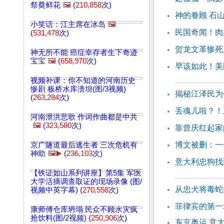
祭奠鲜花
🖼️
(
210,858
次)
神的眷顾 石
小笑话：江主席在冰岛
🖼️
民国奇闻！肉
(
531,478
次)
贺龙文革惨死
神无所不能 癌症幸存者生下奇迹
宝宝
🖼️
(
658,970
次)
早该如此！美
视频补课：你不知道的河南历史
惨剧 板桥水库溃坝(图/3视频)
揭秘江泽民为
(
263,284
次)
丢魂儿啦？！
河南泄洪悲歌 作词作曲都是中共
🖼️
(
323,580
次)
靠曾庆红起家
博文被删：一
京广隧道最后逃生者 三次危机有
神助
🖼️▶️
(
236,103
次)
意大利忠狗找
【铁证如山系列讲座】第5集 军医
大学活摘调查取证的现场录像 (图/
从忠犬将毒蛇
视频中英字幕) (
270,558
次)
菲律宾的第一
康师傅仓库坍塌 民众不顾水灾疯
抢饮料(图/2视频) (
250,906
次)
东京奥运 意