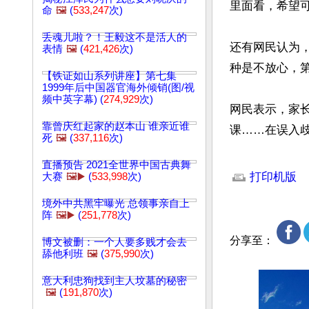
里面看，希望可
命
🖼️
(
533,247
次)
丢魂儿啦？！王毅这不是活人的
还有网民认为
表情
🖼️
(
421,426
次)
种是不放心，
【铁证如山系列讲座】第七集
1999年后中国器官海外倾销(图/视
频中英字幕) (
274,929
次)
网民表示，家
靠曾庆红起家的赵本山 谁亲近谁
课……在误入
死
🖼️
(
337,116
次)
文章网址: http://w
直播预告 2021全世界中国古典舞
打印机版
大赛
🖼️▶️
(
533,998
次)
境外中共黑牢曝光 总领事亲自上
阵
🖼️▶️
(
251,778
次)
分享至：
博文被删：一个人要多贱才会去
舔他利班
🖼️
(
375,990
次)
意大利忠狗找到主人坟墓的秘密
🖼️
(
191,870
次)