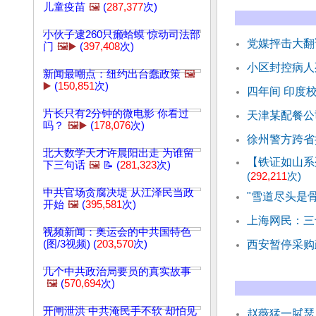
儿童疫苗
🖼️
(
287,377
次)
小伙子逮260只癞蛤蟆 惊动司法部
党媒抨击大翻
门
🖼️▶️
(
397,408
次)
小区封控病人
新闻最嘲点：纽约出台蠢政策
🖼️
▶️
(
150,851
次)
四年间 印度
片长只有2分钟的微电影 你看过
天津某配餐公
吗？
🖼️▶️
(
178,076
次)
徐州警方跨省
北大数学天才许晨阳出走 为谁留
【铁证如山系
下三句话
🖼️
📝 (
281,323
次)
(
292,211
次)
中共官场贪腐决堤 从江泽民当政
"雪道尽头是
开始
🖼️
(
395,581
次)
上海网民：三
视频新闻：奥运会的中共国特色
(图/3视频) (
203,570
次)
西安暂停采购
几个中共政治局要员的真实故事
🖼️
(
570,694
次)
开闸泄洪 中共淹民手不软 却怕见
赵薇猛一脦瑟