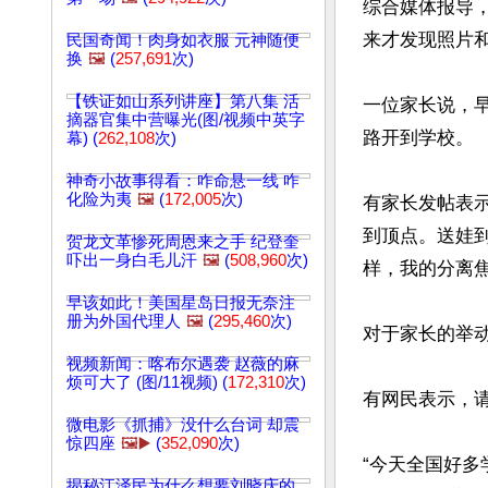
综合媒体报导
来才发现照片和
民国奇闻！肉身如衣服 元神随便
换
🖼️
(
257,691
次)
【铁证如山系列讲座】第八集 活
一位家长说，
摘器官集中营曝光(图/视频中英字
路开到学校。

幕) (
262,108
次)
神奇小故事得看：咋命悬一线 咋
化险为夷
🖼️
(
172,005
次)
有家长发帖表
到顶点。送娃
贺龙文革惨死周恩来之手 纪登奎
吓出一身白毛儿汗
🖼️
(
508,960
次)
样，我的分离焦
早该如此！美国星岛日报无奈注
册为外国代理人
🖼️
(
295,460
次)
对于家长的举动
视频新闻：喀布尔遇袭 赵薇的麻
烦可大了 (图/11视频) (
172,310
次)
有网民表示，
微电影《抓捕》没什么台词 却震
惊四座
🖼️▶️
(
352,090
次)
“今天全国好
揭秘江泽民为什么想要刘晓庆的