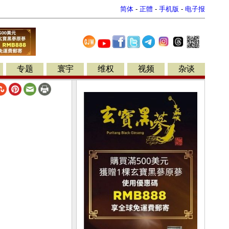
简体
-
正體
-
手机版
-
电子报
专题
寰宇
维权
视频
杂谈