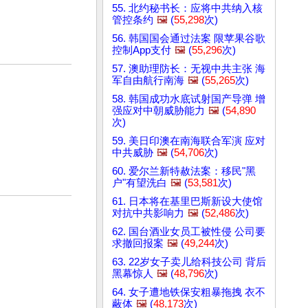
55. 北约秘书长：应将中共纳入核
管控条约
🖼️
(
55,298
次)
56. 韩国国会通过法案 限苹果谷歌
控制App支付
🖼️
(
55,296
次)
57. 澳助理防长：无视中共主张 海
军自由航行南海
🖼️
(
55,265
次)
58. 韩国成功水底试射国产导弹 增
强应对中朝威胁能力
🖼️
(
54,890
次)
59. 美日印澳在南海联合军演 应对
中共威胁
🖼️
(
54,706
次)
60. 爱尔兰新特赦法案：移民"黑
户"有望洗白
🖼️
(
53,581
次)
61. 日本将在基里巴斯新设大使馆
对抗中共影响力
🖼️
(
52,486
次)
62. 国台酒业女员工被性侵 公司要
求撤回报案
🖼️
(
49,244
次)
63. 22岁女子卖儿给科技公司 背后
黑幕惊人
🖼️
(
48,796
次)
64. 女子遭地铁保安粗暴拖拽 衣不
蔽体
🖼️
(
48,173
次)