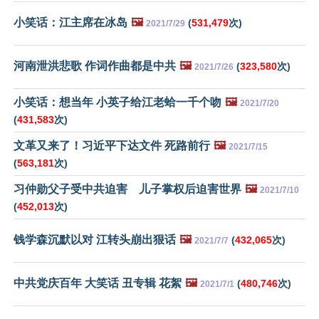
小笑话：江主席在冰岛
🖼️
(
531,479
次)
2021/7/29
河南泄洪悲歌 作词作曲都是中共
🖼️
(
323,580
次)
2021/7/26
小笑话：想当年 小英子给江老蛤一千个吻
🖼️
2021/7/20
(
431,583
次)
文革又来了！习近平下达文件 死路前行
🖼️
2021/7/15
(
563,181
次)
习仲勋父子受中共迫害 儿子掌权后迫害世界
🖼️
2021/7/10
(
452,013
次)
钱学森沉默以对 江转头崩出狠话
🖼️
(
432,065
次)
2021/7/7
中共党庆百年 大笑话 丑专辑 花絮
🖼️
(
480,746
次)
2021/7/1