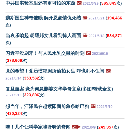
中共国实验室里还有更可怕的东西
🖼️
(
365,845
次)
2021/6/29
魏斯医生神奇催眠 解开恩怨情仇死结
🖼️
(
194,466
2021/6/21
次)
当哀乐响起 胡耀邦女儿看到惊人画面
🖼️
(
534,871
2021/6/18
次)
习近平没刷牙！与人民水乳交融的时刻
🖼️
2021/6/16
(
378,606
次)
党的希望！党员惯犯厕所偷拍女生 咋也刹不住闸
🖼️
(
353,562
次)
2021/6/14
复旦血案 党为何急删姜文华学哥文章(多图/转载全文)
(
323,896
次)
2021/6/13
想当年，江泽民在赵紫阳面前象条哈巴狗
🖼️
2021/6/10
(
430,324
次)
噢！几个让科学家哇呀呀的奇闻
🖼️▶️
(
245,357
次)
2021/6/9