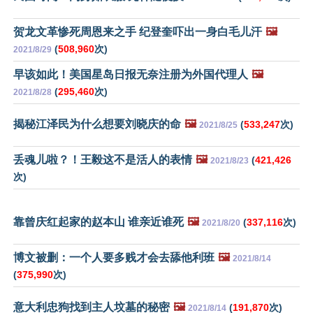
贺龙文革惨死周恩来之手 纪登奎吓出一身白毛儿汗
🖼️
(
508,960
次)
2021/8/29
早该如此！美国星岛日报无奈注册为外国代理人
🖼️
(
295,460
次)
2021/8/28
揭秘江泽民为什么想要刘晓庆的命
🖼️
(
533,247
次)
2021/8/25
丢魂儿啦？！王毅这不是活人的表情
🖼️
(
421,426
2021/8/23
次)
靠曾庆红起家的赵本山 谁亲近谁死
🖼️
(
337,116
次)
2021/8/20
博文被删：一个人要多贱才会去舔他利班
🖼️
2021/8/14
(
375,990
次)
意大利忠狗找到主人坟墓的秘密
🖼️
(
191,870
次)
2021/8/14