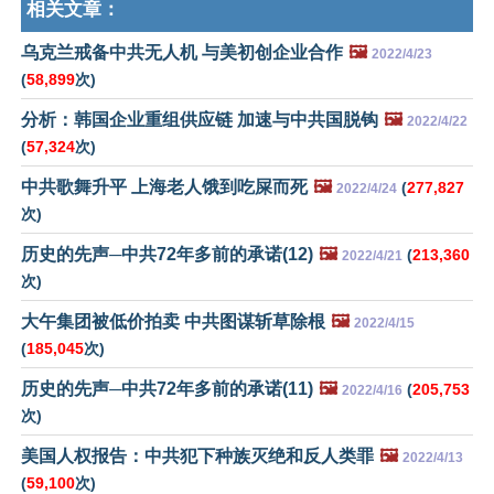
相关文章：
乌克兰戒备中共无人机 与美初创企业合作
🖼️
2022/4/23
(
58,899
次)
分析：韩国企业重组供应链 加速与中共国脱钩
🖼️
2022/4/22
(
57,324
次)
中共歌舞升平 上海老人饿到吃屎而死
🖼️
(
277,827
2022/4/24
次)
历史的先声─中共72年多前的承诺(12)
🖼️
(
213,360
2022/4/21
次)
大午集团被低价拍卖 中共图谋斩草除根
🖼️
2022/4/15
(
185,045
次)
历史的先声─中共72年多前的承诺(11)
🖼️
(
205,753
2022/4/16
次)
美国人权报告：中共犯下种族灭绝和反人类罪
🖼️
2022/4/13
(
59,100
次)