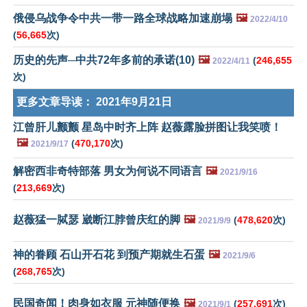
俄侵乌战争令中共一带一路全球战略加速崩塌
🖼️
2022/4/10
(
56,665
次)
历史的先声─中共72年多前的承诺(10)
🖼️
(
246,655
2022/4/11
次)
更多文章导读：
2021年9月21日
江曾肝儿颤颤 星岛中时齐上阵 赵薇露脸拼图让我笑喷！
🖼️
(
470,170
次)
2021/9/17
解密西非奇特部落 男女为何说不同语言
🖼️
2021/9/16
(
213,669
次)
赵薇猛一脦瑟 崴断江脖曾庆红的脚
🖼️
(
478,620
次)
2021/9/9
神的眷顾 石山开石花 到预产期就生石蛋
🖼️
2021/9/6
(
268,765
次)
民国奇闻！肉身如衣服 元神随便换
🖼️
(
257,691
次)
2021/9/1