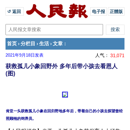
↺ 返回 
电子报
正體版
首页
分栏目
生活
文章
›
›
›
：
2021年9月18日
发表
人气：
31,071
获救孤儿小象回野外 多年后带小孩去看恩人
(图)
肯亚一头获救孤儿小象在回归野地多年后，带着自己的小孩去探望曾经