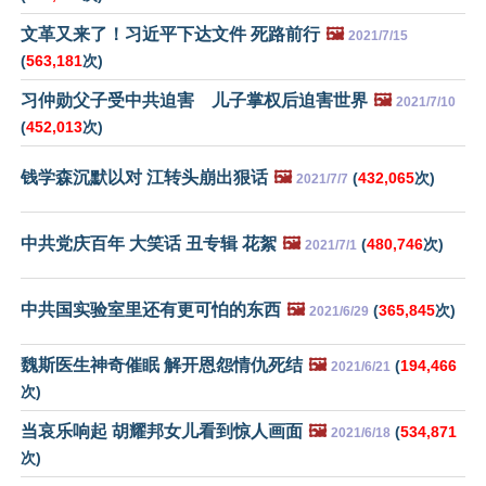
文革又来了！习近平下达文件 死路前行
🖼️
2021/7/15
(
563,181
次)
习仲勋父子受中共迫害 儿子掌权后迫害世界
🖼️
2021/7/10
(
452,013
次)
钱学森沉默以对 江转头崩出狠话
🖼️
(
432,065
次)
2021/7/7
中共党庆百年 大笑话 丑专辑 花絮
🖼️
(
480,746
次)
2021/7/1
中共国实验室里还有更可怕的东西
🖼️
(
365,845
次)
2021/6/29
魏斯医生神奇催眠 解开恩怨情仇死结
🖼️
(
194,466
2021/6/21
次)
当哀乐响起 胡耀邦女儿看到惊人画面
🖼️
(
534,871
2021/6/18
次)