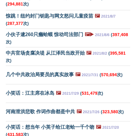
(
294,881
次)
惊跳！纽约封门钥匙与网文怒问儿童疫苗
🖼️
2021/8/7
(
287,377
次)
小伙子逮260只癞蛤蟆 惊动司法部门
🖼️▶️
(
397,408
2021/8/6
次)
中共官场贪腐决堤 从江泽民当政开始
🖼️
(
395,581
2021/8/2
次)
几个中共政治局要员的真实故事
🖼️
(
570,694
次)
2021/7/31
小笑话：江主席在冰岛
🖼️
(
531,479
次)
2021/7/29
河南泄洪悲歌 作词作曲都是中共
🖼️
(
323,580
次)
2021/7/26
小笑话：想当年 小英子给江老蛤一千个吻
🖼️
2021/7/20
(
431,583
次)