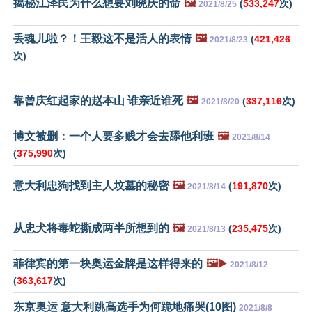
揭秘江泽民为什么想要刘晓庆的命
🖼️
(
533,247
次)
2021/8/25
丢魂儿啦？！王毅这不是活人的表情
🖼️
(
421,426
2021/8/23
次)
靠曾庆红起家的赵本山 谁亲近谁死
🖼️
(
337,116
次)
2021/8/20
博文被删：一个人要多贱才会去舔他利班
🖼️
2021/8/14
(
375,990
次)
意大利忠狗找到主人坟墓的秘密
🖼️
(
191,870
次)
2021/8/14
从忠犬将毒蛇撕成两半所想到的
🖼️
(
235,475
次)
2021/8/13
菲律宾的第一块奥运金牌是这样得来的
🖼️▶️
2021/8/12
(
363,617
次)
东京奥运 意大利跳高选手为何跪地痛哭(10图)
2021/8/8