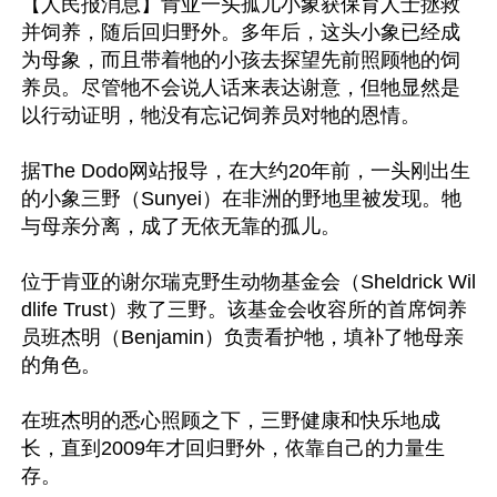
【人民报消息】肯亚一头孤儿小象获保育人士拯救
并饲养，随后回归野外。多年后，这头小象已经成
为母象，而且带着牠的小孩去探望先前照顾牠的饲
养员。尽管牠不会说人话来表达谢意，但牠显然是
以行动证明，牠没有忘记饲养员对牠的恩情。

据The Dodo网站报导，在大约20年前，一头刚出生
的小象三野（Sunyei）在非洲的野地里被发现。牠
与母亲分离，成了无依无靠的孤儿。

位于肯亚的谢尔瑞克野生动物基金会（Sheldrick Wil
dlife Trust）救了三野。该基金会收容所的首席饲养
员班杰明（Benjamin）负责看护牠，填补了牠母亲
的角色。

在班杰明的悉心照顾之下，三野健康和快乐地成
长，直到2009年才回归野外，依靠自己的力量生
存。
