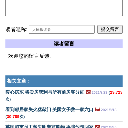
读者暱称:
读者留言
欢迎您的留言反馈。
相关文章：
暖心房东 将卖房获利与所有前房客分红
🖼️
(
29,723
2021/8/23
次)
看到邻居家失火猛敲门 美国女子救一家六口
🖼️
2021/8/18
(
30,789
次)
英国超市员工帮失明老翁购物 再陪他走回家
🖼️
2021/6/30