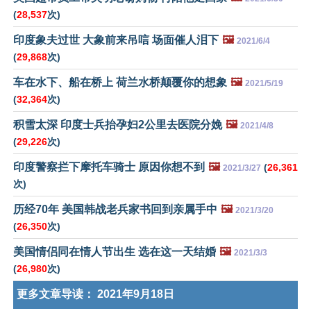
(
28,537
次)
印度象夫过世 大象前来吊唁 场面催人泪下
🖼️
2021/6/4
(
29,868
次)
车在水下、船在桥上 荷兰水桥颠覆你的想象
🖼️
2021/5/19
(
32,364
次)
积雪太深 印度士兵抬孕妇2公里去医院分娩
🖼️
2021/4/8
(
29,226
次)
印度警察拦下摩托车骑士 原因你想不到
🖼️
(
26,361
2021/3/27
次)
历经70年 美国韩战老兵家书回到亲属手中
🖼️
2021/3/20
(
26,350
次)
美国情侣同在情人节出生 选在这一天结婚
🖼️
2021/3/3
(
26,980
次)
更多文章导读：
2021年9月18日