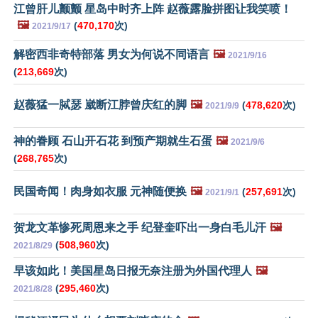
江曾肝儿颤颤 星岛中时齐上阵 赵薇露脸拼图让我笑喷！
🖼️
(
470,170
次)
2021/9/17
解密西非奇特部落 男女为何说不同语言
🖼️
2021/9/16
(
213,669
次)
赵薇猛一脦瑟 崴断江脖曾庆红的脚
🖼️
(
478,620
次)
2021/9/9
神的眷顾 石山开石花 到预产期就生石蛋
🖼️
2021/9/6
(
268,765
次)
民国奇闻！肉身如衣服 元神随便换
🖼️
(
257,691
次)
2021/9/1
贺龙文革惨死周恩来之手 纪登奎吓出一身白毛儿汗
🖼️
(
508,960
次)
2021/8/29
早该如此！美国星岛日报无奈注册为外国代理人
🖼️
(
295,460
次)
2021/8/28