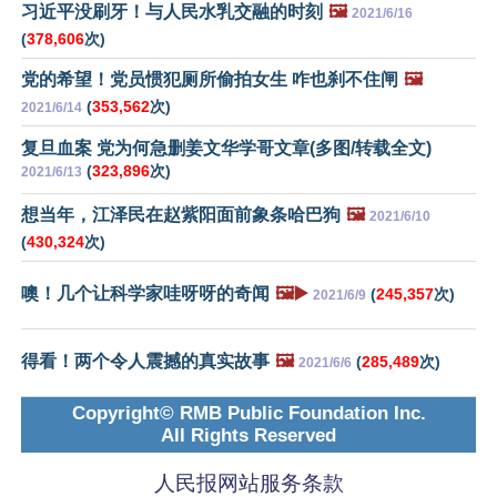
习近平没刷牙！与人民水乳交融的时刻
🖼️
2021/6/16
(
378,606
次)
党的希望！党员惯犯厕所偷拍女生 咋也刹不住闸
🖼️
(
353,562
次)
2021/6/14
复旦血案 党为何急删姜文华学哥文章(多图/转载全文)
(
323,896
次)
2021/6/13
想当年，江泽民在赵紫阳面前象条哈巴狗
🖼️
2021/6/10
(
430,324
次)
噢！几个让科学家哇呀呀的奇闻
🖼️▶️
(
245,357
次)
2021/6/9
得看！两个令人震撼的真实故事
🖼️
(
285,489
次)
2021/6/6
Copyright© RMB Public Foundation Inc.
All Rights Reserved
人民报网站服务条款