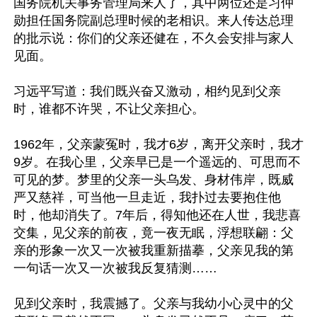
国务院机关事务管理局来人了，其中两位还是习仲
勋担任国务院副总理时候的老相识。来人传达总理
的批示说：你们的父亲还健在，不久会安排与家人
见面。

习远平写道：我们既兴奋又激动，相约见到父亲
时，谁都不许哭，不让父亲担心。

1962年，父亲蒙冤时，我才6岁，离开父亲时，我才
9岁。在我心里，父亲早已是一个遥远的、可思而不
可见的梦。梦里的父亲一头乌发、身材伟岸，既威
严又慈祥，可当他一旦走近，我扑过去要抱住他
时，他却消失了。7年后，得知他还在人世，我悲喜
交集，见父亲的前夜，竟一夜无眠，浮想联翩：父
亲的形象一次又一次被我重新描摹，父亲见我的第
一句话一次又一次被我反复猜测……

见到父亲时，我震撼了。父亲与我幼小心灵中的父