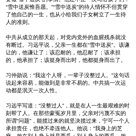
“雪中送炭惟吾愿。”“雪中送炭”的待人情怀不但贯穿
了他自己的一生，也从小给我们子女树立了一生待
人的准则。

中共从成立的那天起，对党内党外的血腥残杀就没
有断过。习远平说，父亲一生都在“雪中送炭”。该谦
让的，他谦让了；该忍耐的，他忍耐了；该承担
的，他承担了；该挺身而出时，他都挺身而出了。

习仲勋说：“我这个人呀，一辈子没整过人。”这句话
说起来容易，能做到是非常不易的。中共搞一次运
动都是泯灭一次人性。

习远平写道：“没整过人”，就是在人一生最艰难的时
刻帮了人。在那些蒙冤岁月里，父亲对污蔑不实的
所谓“问题”，能揽过来的就坚决揽过来，宁可一个人
承担责任，也绝不牵连他人。他说：“我身上的芝
麻，放在别人身上就是西瓜；别人身上的西瓜，放