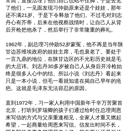
常高，直接活埋了他们自己也站不住脚，于是去见
了他们，一见面发现习仲勋原来还是个娃娃，那年
还不满21岁。于是下令释放了他们。不过毛对刘志
丹心有芥蒂，后来在他视察战情时，让自己人从背
后开枪把他杀了，然后举行了非常隆重的葬礼。

1962年，副总理习仲勋52岁蒙冤，他不再是当年陕
甘边苏维埃政府的娃娃主席，毛也衰老了。要处于
一言九鼎的地位，在陕甘边区的不光彩历史就是毛
的大忌讳。刘志丹30多岁被自己人从身后开冷枪始
终是很多人心中的结。所以小说《刘志丹》看起来
只是一本小说，但毛一看就知道在揭自己早年的疮
疤。这就是毛泽东无法容忍的原因。

直到1972年，习一家人利用中国新年千辛万苦聚首
北京，打听到罗瑞卿的孩子们通过给时任总理周恩
来写信的方式与父亲重逢相见，全家人才重又燃起
希望，一起商量给周恩来写信。信发出时间不长，