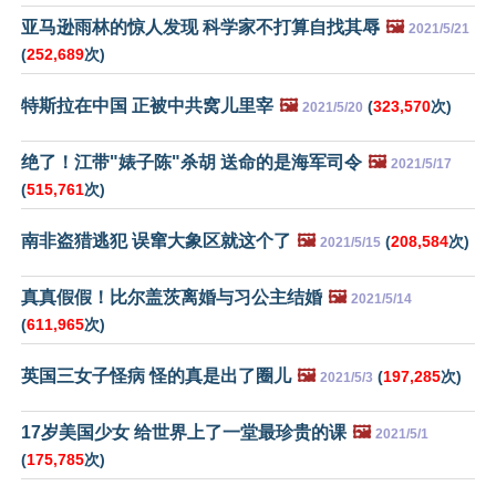
亚马逊雨林的惊人发现 科学家不打算自找其辱
🖼️
2021/5/21
(
252,689
次)
特斯拉在中国 正被中共窝儿里宰
🖼️
(
323,570
次)
2021/5/20
绝了！江带"婊子陈"杀胡 送命的是海军司令
🖼️
2021/5/17
(
515,761
次)
南非盗猎逃犯 误窜大象区就这个了
🖼️
(
208,584
次)
2021/5/15
真真假假！比尔盖茨离婚与习公主结婚
🖼️
2021/5/14
(
611,965
次)
英国三女子怪病 怪的真是出了圈儿
🖼️
(
197,285
次)
2021/5/3
17岁美国少女 给世界上了一堂最珍贵的课
🖼️
2021/5/1
(
175,785
次)