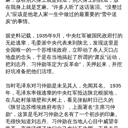
在我身上就是芝麻。”许多人听了这话落泪。“没整过
人”应该是他老人家一生中做过的最重要的“雪中送
炭”的事情。

据史料记载，1935年9月，中央红军被国民政府打的
无处逃窜，毛委派中央代表来到陕北，发现这里是
全国唯一的一个苏维埃政府，立即动了杀人灭口占
地盘的念头，于是在当地搞起了所谓的“肃反”运动，
把刘志丹、习仲勋等定为“反革命”，关押起来，并挖
好坑准备把他们活埋。

当时毛泽东对习仲勋是未见其人，先闻其名。 1935
年，毛泽东率领逃窜的中央红军抵达陕北根据地，
在几处村落墙壁和大树上，看见张贴时日已久的
《陕甘边苏维埃政府布告》，上面署名“主席习仲
勋”，这算是毛对习仲勋之名有了一个初步的印象。
毛很快知道刘志丹、习仲勋在当地人心目中威望非