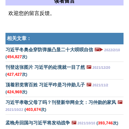
读者留言
欢迎您的留言反馈。
相关文章：
习近平冬奥会穿防弹服凸显二十大呗呗自信
🖼️▶️
2022/2/10
(
454,827
次)
刊登这张图片 习近平的处境就一目了然
🖼️
2021/12/20
(
427,427
次)
顶着邪党害百姓 习近平咋是习仲勋儿子
🖼️
2021/11/2
(
424,969
次)
习近平孝敬父母了吗？刊登新华网全文：习仲勋的家风
🖼️
(
403,674
次)
2021/10/22
孟晚舟回国与习近平将发动战争
🖼️
(
393,746
次)
2021/10/10