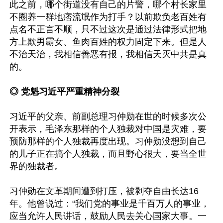
此之前，哪个街道没有自己的片警，哪个村长家里
不圈养一群地痞流氓作为打手？以前欺负老百姓有
点名不正言不顺，只不过这次是通过法律形式把地
方上欺男霸女、鱼肉百姓的权力固定下来。但是人
不治天治，我相信善恶有报，我相信天灭中共是真
的。

◎ 党魁习近平严重精神分裂
习近平的父亲、前副总理习仲勋在世的时候多次公
开表示，毛泽东那样的个人独裁对中国是灾难，要
预防那样的个人独裁再度出现。习仲勋没想到自己
的儿子正在搞个人独裁，而且野心很大，要当全世
界的独裁者。

习仲勋在文革期间遭到打压，被剥夺自由长达16
年。他曾说过：“我们党的事业是千百万人的事业，
应当允许人民讲话，鼓励人民去关心国家大事。一