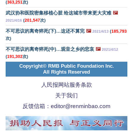
(
363,251
次)
武汉协和医院密集移植心脏 给这城市带来更大灾难
🖼️
(
201,547
次)
2021/4/16
不可思议的离奇猝死(下)…这还不算完
🖼️
(
185,793
2021/4/13
次)
不可思议的离奇猝死(中)…观音之乡的悲哀
🖼️
2021/4/12
(
191,302
次)
Copyright© RMB Public Foundation Inc.
All Rights Reserved
人民报网站服务条款
关于我们
反馈信箱：
editor@renminbao.com