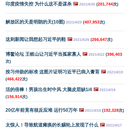
印度疫情失控 为什么这不是谋杀
🖼️
(
201,744
次)
2021/4/30
解放区的天是明朗的天(10图)
(
407,953
次)
2021/4/29
这则新闻让我想起习近平的鞋
🖼️
(
266,647
次)
2021/4/26
博鳌论坛 王岐山让习近平当孤家寡人
🖼️
(
396,403
2021/4/22
次)
按习仲勋的标准 这图片证明习近平已病入膏肓
🖼️
2021/4/19
(
466,422
次)
活的倍棒！男孩出生时中风 大脑皮层缺1/4
🖼️
2021/4/19
(
156,914
次)
20亿年前竟有核反应堆 运行50万年
🖼️
(
192,328
次)
2021/4/18
太惊人！导致航道瘫痪的长赐轮上发现了什么
🖼️
2021/4/17