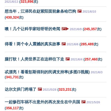
(
323,896
次)
2021/6/13
想当年，江泽民在赵紫阳面前象条哈巴狗
🖼️
2021/6/10
(
430,324
次)
噢！几个让科学家哇呀呀的奇闻
🖼️▶️
(
245,357
次)
2021/6/9
得看！两个令人震撼的真实故事
🖼️
(
285,489
次)
2021/6/6
腿打软！人类世界正在这样往下走
🖼️
(
257,460
次)
2021/6/4
忒漂亮！看看彭斯得到的民调支持率(多图/3视频)
2021/6/3
(
341,731
次)
达尔文拱门坍塌了
🖼️
(
323,231
次)
2021/5/28
一起惨烈车祸不出意外的再次发生在中共国
🖼️
2021/5/26
(
356,117
次)