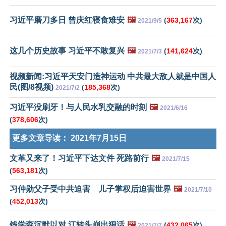
习近平磨刀多日 曾庆红寝食难安
🖼️
(
363,167
次)
2021/9/5
这几个历史故事 习近平不敢复兴
🖼️
(
141,624
次)
2021/7/3
视频新闻:习近平天安门造神运动 中共最大敌人就是中国人
民(图/8视频)
(
185,368
次)
2021/7/2
习近平没刷牙！与人民水乳交融的时刻
🖼️
2021/6/16
(
378,606
次)
更多文章导读：
2021年7月15日
文革又来了！习近平下达文件 死路前行
🖼️
2021/7/15
(
563,181
次)
习仲勋父子受中共迫害 儿子掌权后迫害世界
🖼️
2021/7/10
(
452,013
次)
钱学森沉默以对 江转头崩出狠话
🖼️
(
432,065
次)
2021/7/7