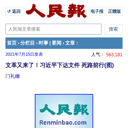
↺ 返回 
电子报
正體版
首页
分栏目
时事
要闻
文章
›
›
|
›
：
2021年7月15日
发表
人气：
563,181
文革又来了！习近平下达文件 死路前行(图)
门礼瞰