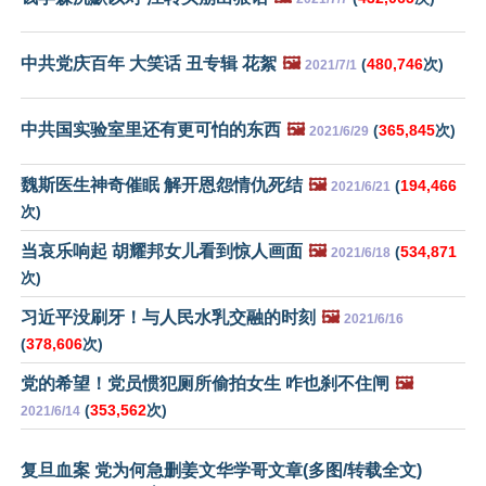
中共党庆百年 大笑话 丑专辑 花絮
🖼️
(
480,746
次)
2021/7/1
中共国实验室里还有更可怕的东西
🖼️
(
365,845
次)
2021/6/29
魏斯医生神奇催眠 解开恩怨情仇死结
🖼️
(
194,466
2021/6/21
次)
当哀乐响起 胡耀邦女儿看到惊人画面
🖼️
(
534,871
2021/6/18
次)
习近平没刷牙！与人民水乳交融的时刻
🖼️
2021/6/16
(
378,606
次)
党的希望！党员惯犯厕所偷拍女生 咋也刹不住闸
🖼️
(
353,562
次)
2021/6/14
复旦血案 党为何急删姜文华学哥文章(多图/转载全文)