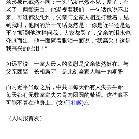
亲形象已截然不同：一头乌发已然不见，瘦了，苍
老了，两鬓斑白。他凝视着我们，一句话也说不出
来。可谁都没想到，父亲与全家人相互打量着，见
到我时，他问的第一句话竟然是：“你是近平还是远
平？”听到他这样问我，大家都哭了，父亲的泪水也
夺眶而出。他一面擦着眼泪一面说：“我高兴！这是
我高兴的眼泪！”

习远平说，一家人最大的欣慰是父亲依然健在。与
父亲团聚，长相厮守，是此刻全家人唯一的期盼。

而习近平当政之后，中共国每天都有人失去生命，
每天都有无数家庭失去骨肉团圆的希望。这些账不
可能不算在他身上。(文/
门礼瞰
)△
