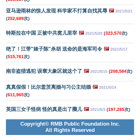
亚马逊雨林的惊人发现 科学家不打算自找其辱
🖼️
2021/5/21
(
252,689
次)
特斯拉在中国 正被中共窝儿里宰
🖼️
(
323,570
次)
2021/5/20
绝了！江带"婊子陈"杀胡 送命的是海军司令
🖼️
2021/5/17
(
515,761
次)
南非盗猎逃犯 误窜大象区就这个了
🖼️
(
208,584
次)
2021/5/15
真真假假！比尔盖茨离婚与习公主结婚
🖼️
2021/5/14
(
611,965
次)
英国三女子怪病 怪的真是出了圈儿
🖼️
(
197,285
次)
2021/5/3
Copyright© RMB Public Foundation Inc.
All Rights Reserved