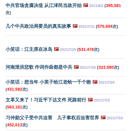
中共官场贪腐决堤 从江泽民当政开始
🖼️
(
395,581
2021/8/2
次)
几个中共政治局要员的真实故事
🖼️
(
570,694
次)
2021/7/31
小笑话：江主席在冰岛
🖼️
(
531,478
次)
2021/7/29
河南泄洪悲歌 作词作曲都是中共
🖼️
(
323,580
次)
2021/7/26
小笑话：想当年 小英子给江老蛤一千个吻
🖼️
2021/7/20
(
431,582
次)
文革又来了！习近平下达文件 死路前行
🖼️
2021/7/15
(
563,181
次)
习仲勋父子受中共迫害 儿子掌权后迫害世界
🖼️
2021/7/10
(
452,013
次)