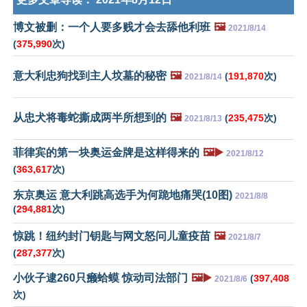
博文被删：一个人要多贱才会去舔他利班
🖼️
2021/8/14
(
375,990
次)
意大利忠狗找到主人坟墓的秘密
🖼️
(
191,870
次)
2021/8/14
从忠犬将毒蛇撕成两半所想到的
🖼️
(
235,475
次)
2021/8/13
菲律宾的第一块奥运金牌是这样得来的
🖼️▶️
2021/8/12
(
363,617
次)
东京奥运 意大利跳高选手为何跪地痛哭(10图)
2021/8/8
(
294,881
次)
惊跳！纽约封门钥匙与网文怒问儿童疫苗
🖼️
2021/8/7
(
287,377
次)
小伙子逮260只癞蛤蟆 惊动司法部门
🖼️▶️
(
397,408
2021/8/6
次)