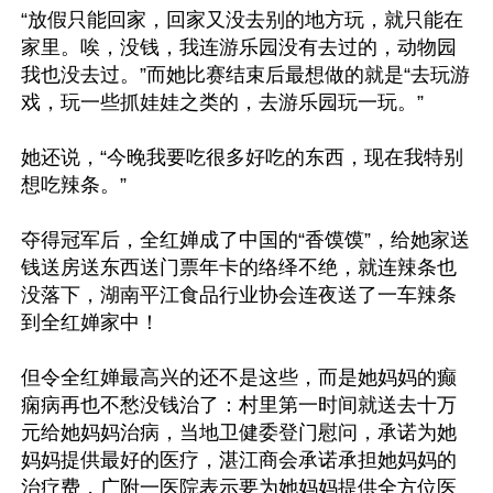
“放假只能回家，回家又没去别的地方玩，就只能在
家里。唉，没钱，我连游乐园没有去过的，动物园
我也没去过。”而她比赛结束后最想做的就是“去玩游
戏，玩一些抓娃娃之类的，去游乐园玩一玩。”

她还说，“今晚我要吃很多好吃的东西，现在我特别
想吃辣条。”

夺得冠军后，全红婵成了中国的“香馍馍”，给她家送
钱送房送东西送门票年卡的络绎不绝，就连辣条也
没落下，湖南平江食品行业协会连夜送了一车辣条
到全红婵家中！

但令全红婵最高兴的还不是这些，而是她妈妈的癫
痫病再也不愁没钱治了：村里第一时间就送去十万
元给她妈妈治病，当地卫健委登门慰问，承诺为她
妈妈提供最好的医疗，湛江商会承诺承担她妈妈的
治疗费，广附一医院表示要为她妈妈提供全方位医