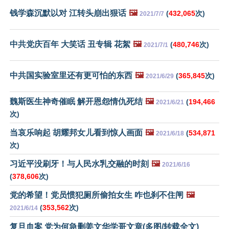
钱学森沉默以对 江转头崩出狠话
🖼️
(
432,065
次)
2021/7/7
中共党庆百年 大笑话 丑专辑 花絮
🖼️
(
480,746
次)
2021/7/1
中共国实验室里还有更可怕的东西
🖼️
(
365,845
次)
2021/6/29
魏斯医生神奇催眠 解开恩怨情仇死结
🖼️
(
194,466
2021/6/21
次)
当哀乐响起 胡耀邦女儿看到惊人画面
🖼️
(
534,871
2021/6/18
次)
习近平没刷牙！与人民水乳交融的时刻
🖼️
2021/6/16
(
378,606
次)
党的希望！党员惯犯厕所偷拍女生 咋也刹不住闸
🖼️
(
353,562
次)
2021/6/14
复旦血案 党为何急删姜文华学哥文章(多图/转载全文)