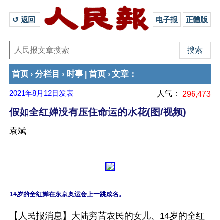
↺ 返回 
电子报
正體版
首页
分栏目
时事
首页
文章
›
›
|
›
：
2021年8月12日
发表
人气：
296,473
假如全红婵没有压住命运的水花(图/视频)
袁斌
14岁的全红婵在东京奥运会上一跳成名。
【人民报消息】大陆穷苦农民的女儿、14岁的全红