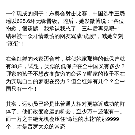
一个现成的例子：东奥会射击比赛，中国选手王璐
瑶以625.6环无缘晋级。随后，她发微博说：“各位
抱歉，很遗憾，我承认我怂了，三年后再见吧~”，
结果被一众群情激愤的网友骂成“跪族”，喊她立刻
“滚蛋”！

在全红婵的老家迈合村，类似她家那样的低保户就
有38户，试想，类似的低保户在全中国又有多少？
哪家的孩子不想改变贫穷的命运？哪家的孩子不在
为实现自己的梦想在努力？但全红婵有几个？全中
国只有一个！

其实，运动员已经是比普通人相对更靠近成功的群
体了。他们改变命运的机会，至少万中还能有一。
而一万之中绝无机会压住“命运的水花”的那9999
个，才是普罗大众的常态。
