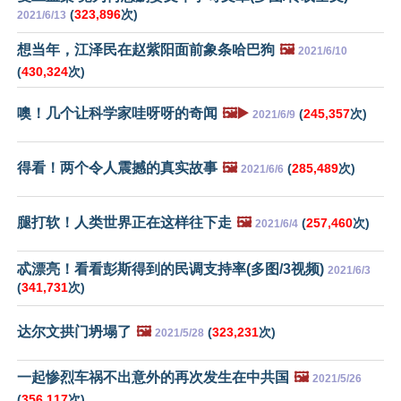
(
323,896
次)
2021/6/13
想当年，江泽民在赵紫阳面前象条哈巴狗
🖼️
2021/6/10
(
430,324
次)
噢！几个让科学家哇呀呀的奇闻
🖼️▶️
(
245,357
次)
2021/6/9
得看！两个令人震撼的真实故事
🖼️
(
285,489
次)
2021/6/6
腿打软！人类世界正在这样往下走
🖼️
(
257,460
次)
2021/6/4
忒漂亮！看看彭斯得到的民调支持率(多图/3视频)
2021/6/3
(
341,731
次)
达尔文拱门坍塌了
🖼️
(
323,231
次)
2021/5/28
一起惨烈车祸不出意外的再次发生在中共国
🖼️
2021/5/26
(
356,117
次)