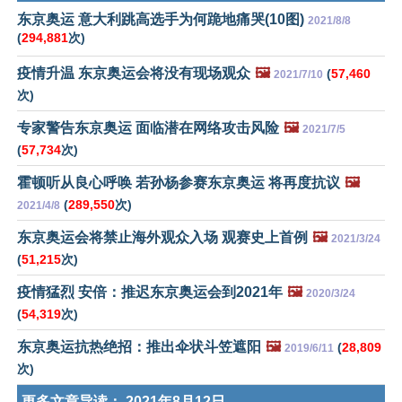
东京奥运 意大利跳高选手为何跪地痛哭(10图)
2021/8/8
(
294,881
次)
疫情升温 东京奥运会将没有现场观众
🖼️
(
57,460
2021/7/10
次)
专家警告东京奥运 面临潜在网络攻击风险
🖼️
2021/7/5
(
57,734
次)
霍顿听从良心呼唤 若孙杨参赛东京奥运 将再度抗议
🖼️
(
289,550
次)
2021/4/8
东京奥运会将禁止海外观众入场 观赛史上首例
🖼️
2021/3/24
(
51,215
次)
疫情猛烈 安倍：推迟东京奥运会到2021年
🖼️
2020/3/24
(
54,319
次)
东京奥运抗热绝招：推出伞状斗笠遮阳
🖼️
(
28,809
2019/6/11
次)
更多文章导读：
2021年8月12日