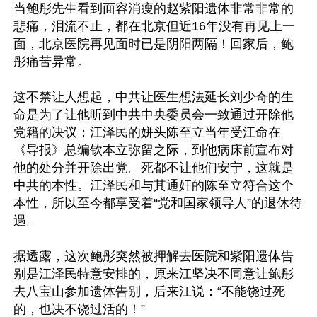
当鲍彤先生看到面容消瘦的赵紫阳遗体非常非常的
悲痛，泪流不止，都在北京但近16年没有再见上一
面，北京医院再见面时已是阴阳两隔！回家后，鲍
彤痛苦异常。

这不禁让人想起，中共让医生想法延长刘少奇的生
命是为了让他听到中共中央委员会一致通过开除他
党籍的决议；江泽民的姘头陈至立当年受江命在
《导报》总编钦本立弥留之际，到他病床前宣布对
他的处分并开除出党。死都不让他们安宁，这就是
中共的本性。江泽民和与其通奸的陈至立符合这个
本性，所以至今都享受着“党和国家领导人”的退休待
遇。

据透露，这次鲍彤突然被押解去医院和紫阳遗体告
别是江泽民特意安排的，原来江坚决不同意让鲍彤
去八宝山参加遗体告别，后来江说：“不能饶过死
的，也决不饶过活的！”
