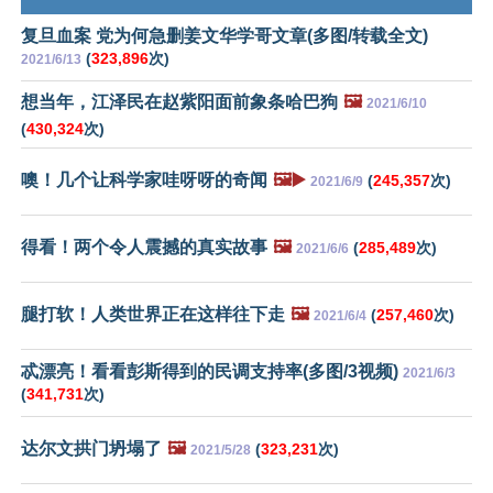
复旦血案 党为何急删姜文华学哥文章(多图/转载全文)
(
323,896
次)
2021/6/13
想当年，江泽民在赵紫阳面前象条哈巴狗
🖼️
2021/6/10
(
430,324
次)
噢！几个让科学家哇呀呀的奇闻
🖼️▶️
(
245,357
次)
2021/6/9
得看！两个令人震撼的真实故事
🖼️
(
285,489
次)
2021/6/6
腿打软！人类世界正在这样往下走
🖼️
(
257,460
次)
2021/6/4
忒漂亮！看看彭斯得到的民调支持率(多图/3视频)
2021/6/3
(
341,731
次)
达尔文拱门坍塌了
🖼️
(
323,231
次)
2021/5/28