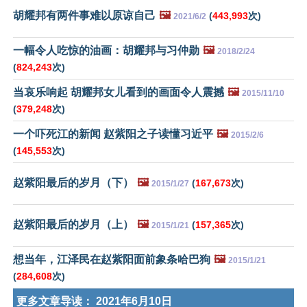
胡耀邦有两件事难以原谅自己
🖼️
(
443,993
次)
2021/6/2
一幅令人吃惊的油画：胡耀邦与习仲勋
🖼️
2018/2/24
(
824,243
次)
当哀乐响起 胡耀邦女儿看到的画面令人震撼
🖼️
2015/11/10
(
379,248
次)
一个吓死江的新闻 赵紫阳之子读懂习近平
🖼️
2015/2/6
(
145,553
次)
赵紫阳最后的岁月（下）
🖼️
(
167,673
次)
2015/1/27
赵紫阳最后的岁月（上）
🖼️
(
157,365
次)
2015/1/21
想当年，江泽民在赵紫阳面前象条哈巴狗
🖼️
2015/1/21
(
284,608
次)
更多文章导读：
2021年6月10日