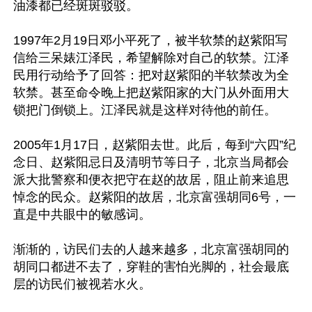
油漆都已经斑斑驳驳。

1997年2月19日邓小平死了，被半软禁的赵紫阳写
信给三呆婊江泽民，希望解除对自己的软禁。江泽
民用行动给予了回答：把对赵紫阳的半软禁改为全
软禁。甚至命令晚上把赵紫阳家的大门从外面用大
锁把门倒锁上。江泽民就是这样对待他的前任。

2005年1月17日，赵紫阳去世。此后，每到“六四”纪
念日、赵紫阳忌日及清明节等日子，北京当局都会
派大批警察和便衣把守在赵的故居，阻止前来追思
悼念的民众。赵紫阳的故居，北京富强胡同6号，一
直是中共眼中的敏感词。

渐渐的，访民们去的人越来越多，北京富强胡同的
胡同口都进不去了，穿鞋的害怕光脚的，社会最底
层的访民们被视若水火。
