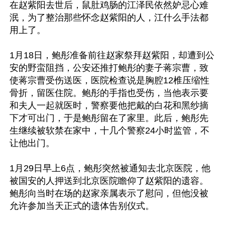
在赵紫阳去世后，鼠肚鸡肠的江泽民依然妒忌心难
泯，为了整治那些怀念赵紫阳的人，江什么手法都
用上了。

1月18日，鲍彤准备前往赵家祭拜赵紫阳，却遭到公
安的野蛮阻挡，公安还推打鲍彤的妻子蒋宗曹，致
使蒋宗曹受伤送医，医院检查说是胸腔12椎压缩性
骨折，留医住院。鲍彤的手指也受伤，当他表示要
和夫人一起就医时，警察要他把戴的白花和黑纱摘
下才可出门，于是鲍彤留在了家里。此后，鲍彤先
生继续被软禁在家中，十几个警察24小时监管，不
让他出门。

1月29日早上6点，鲍彤突然被通知去北京医院，他
被国安的人押送到北京医院瞻仰了赵紫阳的遗容。
鲍彤向当时在场的赵家亲属表示了慰问，但他没被
允许参加当天正式的遗体告别仪式。
