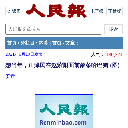
↺ 返回 
电子报
正體版
首页
分栏目
内幕
首页
文章
›
›
|
›
：
2021年6月10日
发表
人气：
430,324
想当年，江泽民在赵紫阳面前象条哈巴狗 (图)
姜青