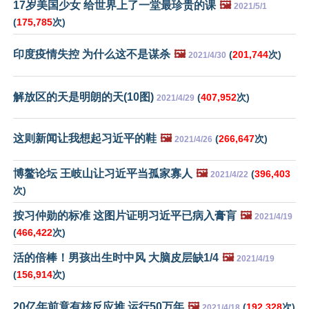
17岁美国少女 给世界上了一堂最珍贵的课
🖼️
2021/5/1
(
175,785
次)
印度疫情失控 为什么这不是谋杀
🖼️
(
201,744
次)
2021/4/30
解放区的天是明朗的天(10图)
(
407,952
次)
2021/4/29
这则新闻让我想起习近平的鞋
🖼️
(
266,647
次)
2021/4/26
博鳌论坛 王岐山让习近平当孤家寡人
🖼️
(
396,403
2021/4/22
次)
按习仲勋的标准 这图片证明习近平已病入膏肓
🖼️
2021/4/19
(
466,422
次)
活的倍棒！男孩出生时中风 大脑皮层缺1/4
🖼️
2021/4/19
(
156,914
次)
20亿年前竟有核反应堆 运行50万年
🖼️
(
192,328
次)
2021/4/18