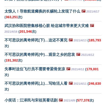
太惊人！导致航道瘫痪的长赐轮上发现了什么
🖼️
2021/4/17
(
363,251
次)
武汉协和医院密集移植心脏 给这城市带来更大灾难
🖼️
(
201,546
次)
2021/4/16
不可思议的离奇猝死(下)…这还不算完
🖼️
(
185,793
2021/4/13
次)
不可思议的离奇猝死(中)…观音之乡的悲哀
🖼️
2021/4/12
(
191,302
次)
失事时这位飞行员不需要脊梁骨发凉
🖼️
(
179,001
2021/4/12
次)
不可思议的离奇猝死(上)…写给活人看
🖼️
(
246,630
2021/4/11
次)
小笑话：江泽民与宋祖英看话剧
🖼️
(
577,378
次)
2021/4/9