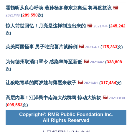
霍顿听从良心呼唤 若孙杨参赛东京奥运 将再度抗议
🖼️
(
289,550
次)
2021/4/8
惊人前世回忆！月亮是这样制造出来的
🖼️
(
245,242
2021/4/4
次)
英美两国怪事 男子吃完薯片就醉倒
🖼️
(
175,363
次)
2021/4/3
为何德州取消口罩令 感染率降至新低
🖼️
(
338,808
2021/4/2
次)
让狼吃青草的两岁娃与薄熙来教子
🖼️
(
317,484
次)
2021/4/1
高层内幕！江泽民中南海大战群鹰 惊动大裤衩
🖼️
2021/3/30
(
695,553
次)
Copyright© RMB Public Foundation Inc.
All Rights Reserved