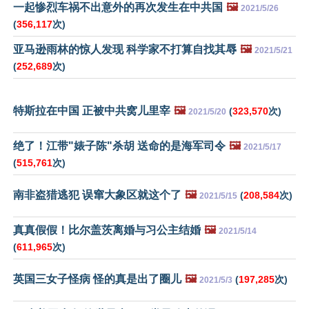
一起惨烈车祸不出意外的再次发生在中共国
🖼️
2021/5/26
(
356,117
次)
亚马逊雨林的惊人发现 科学家不打算自找其辱
🖼️
2021/5/21
(
252,689
次)
特斯拉在中国 正被中共窝儿里宰
🖼️
(
323,570
次)
2021/5/20
绝了！江带"婊子陈"杀胡 送命的是海军司令
🖼️
2021/5/17
(
515,761
次)
南非盗猎逃犯 误窜大象区就这个了
🖼️
(
208,584
次)
2021/5/15
真真假假！比尔盖茨离婚与习公主结婚
🖼️
2021/5/14
(
611,965
次)
英国三女子怪病 怪的真是出了圈儿
🖼️
(
197,285
次)
2021/5/3