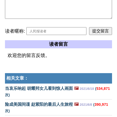
读者暱称:
读者留言
欢迎您的留言反馈。
相关文章：
当哀乐响起 胡耀邦女儿看到惊人画面
🖼️
(
534,871
2021/6/18
次)
险成美国间谍 赵紫阳的最后人生旅程
🖼️
(
390,971
2021/6/8
次)