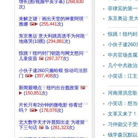
增长(图/视频中英字幕) (
268,830
次)
菲律宾的第一
东京奥运 意
未解之谜：画出天堂的神童阿琪
雅娜
🖼️▶️
(
255,441
次)
惊跳！纽约封
东京奥运 意大利跳高选手为何跪
地痛哭(10图) (
294,881
次)
小伙子逮26
惊跳！纽约封门钥匙与网文怒问
中共官场贪腐
儿童疫苗
🖼️
(
287,377
次)
几个中共政治
小伙子逮260只癞蛤蟆 惊动司法部
门
🖼️▶️
(
397,408
次)
小笑话：江主
新闻最嘲点：纽约出台蠢政策
🖼️
河南泄洪悲歌
▶️
(
150,851
次)
小笑话：想当
片长只有2分钟的微电影 你看过
吗？
🖼️▶️
(
178,076
次)
文革又来了！
北大数学天才许晨阳出走 为谁留
习仲勋父子受
下三句话
🖼️
📝 (
281,323
次)
钱学森沉默以