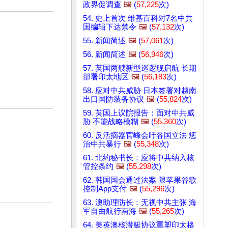
政界促调查
🖼️
(
57,225
次)
54. 史上首次 维基百科对7名中共
国编辑下达禁令
🖼️
(
57,132
次)
55. 新闻简述
🖼️
(
57,061
次)
56. 新闻简述
🖼️
(
56,946
次)
57. 英国两艘新型巡逻舰启航 长期
部署印太地区
🖼️
(
56,183
次)
58. 应对中共威胁 日本签署对越南
出口国防装备协议
🖼️
(
55,824
次)
59. 英国上议院报告：面对中共威
胁 不能战略模糊
🖼️
(
55,360
次)
60. 反活摘器官峰会吁各国立法 惩
治中共暴行
🖼️
(
55,348
次)
61. 北约秘书长：应将中共纳入核
管控条约
🖼️
(
55,298
次)
62. 韩国国会通过法案 限苹果谷歌
控制App支付
🖼️
(
55,296
次)
63. 澳助理防长：无视中共主张 海
军自由航行南海
🖼️
(
55,265
次)
64. 美英澳核潜艇协议重塑印太格