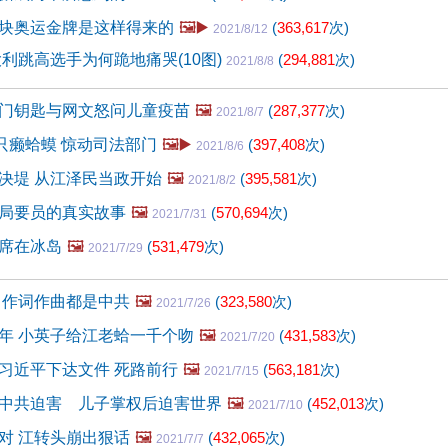
块奥运金牌是这样得来的
🖼️▶️
(
363,617
次)
2021/8/12
大利跳高选手为何跪地痛哭(10图)
(
294,881
次)
2021/8/8
门钥匙与网文怒问儿童疫苗
🖼️
(
287,377
次)
2021/8/7
0只癞蛤蟆 惊动司法部门
🖼️▶️
(
397,408
次)
2021/8/6
决堤 从江泽民当政开始
🖼️
(
395,581
次)
2021/8/2
局要员的真实故事
🖼️
(
570,694
次)
2021/7/31
席在冰岛
🖼️
(
531,479
次)
2021/7/29
 作词作曲都是中共
🖼️
(
323,580
次)
2021/7/26
年 小英子给江老蛤一千个吻
🖼️
(
431,583
次)
2021/7/20
习近平下达文件 死路前行
🖼️
(
563,181
次)
2021/7/15
中共迫害 儿子掌权后迫害世界
🖼️
(
452,013
次)
2021/7/10
对 江转头崩出狠话
🖼️
(
432,065
次)
2021/7/7