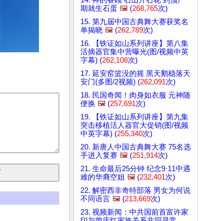
期就生石蛋
🖼️
(
268,765
次)
15. 第九届中国古典舞大赛获奖名
单揭晓
🖼️
(
262,789
次)
16. 【铁证如山系列讲座】第八集
活摘器官集中营曝光(图/视频中英
字幕) (
262,108
次)
17. 延安窑篮没的摇 黑天鹅稳落天
安门(多图/2视频) (
262,091
次)
18. 民国奇闻！肉身如衣服 元神随
便换
🖼️
(
257,691
次)
19. 【铁证如山系列讲座】第九集
突击移植活人器官大促销(图/视频
中英字幕) (
255,340
次)
20. 新唐人中国古典舞大赛 75名选
手进入复赛
🖼️
(
251,914
次)
21. 生命最后25分钟 纪念9·11中遇
难的华裔空姐
🖼️
(
232,401
次)
22. 解密西非奇特部落 男女为何说
不同语言
🖼️
(
213,669
次)
23. 视频新闻：中共国前首富许家
印与曾庆红家族关系非同寻常