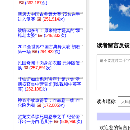
🖼️
(
363,167
次)
新唐人中国古典舞大赛 75名选手
进入复赛
🖼️
(
251,914
次)
被骗60多年！原来她才是真的“双
枪老太婆”
🖼️
(
548,832
次)
读者留言反馈
2021全世界中国古典舞大赛 初赛
第一场
🖼️
(
294,922
次)
民国奇闻！肉身如衣服 元神随便
换
🖼️
(
257,691
次)
【铁证如山系列讲座】第八集 活
摘器官集中营曝光(图/视频中英字
幕) (
262,108
次)
神奇小故事得看：咋命悬一线 咋
读者暱称:
化险为夷
🖼️
(
172,005
次)
贺龙文革惨死周恩来之手 纪登奎
吓出一身白毛儿汗
🖼️
(
508,960
次)
欢迎您的留言