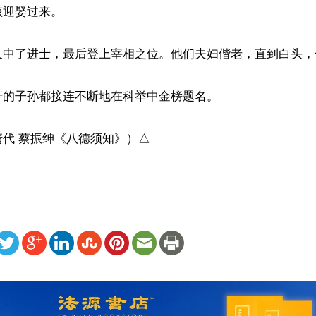
迎娶过来。

又中了进士，最后登上宰相之位。他们夫妇偕老，直到白头，
的子孙都接连不断地在科举中金榜题名。

代 蔡振绅《八德须知》）△
ww.renminbao.com/rmb/articles/2021/9/21/73229.html