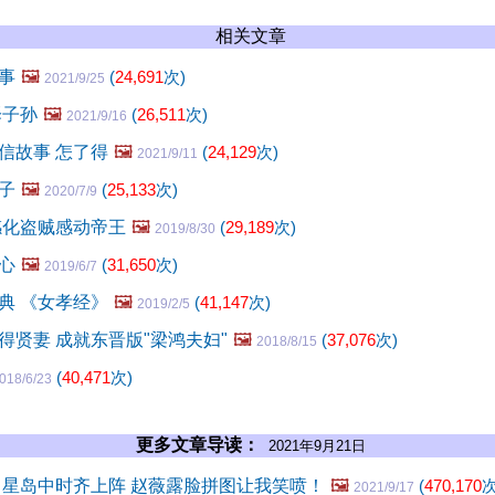
相关文章
事
🖼️
(
24,691
次)
2021/9/25
泽子孙
🖼️
(
26,511
次)
2021/9/16
信故事 怎了得
🖼️
(
24,129
次)
2021/9/11
子
🖼️
(
25,133
次)
2020/7/9
感化盗贼感动帝王
🖼️
(
29,189
次)
2019/8/30
心
🖼️
(
31,650
次)
2019/6/7
典 《女孝经》
🖼️
(
41,147
次)
2019/2/5
得贤妻 成就东晋版"梁鸿夫妇"
🖼️
(
37,076
次)
2018/8/15
(
40,471
次)
018/6/23
更多文章导读：
2021年9月21日
 星岛中时齐上阵 赵薇露脸拼图让我笑喷！
🖼️
(
470,170
次
2021/9/17