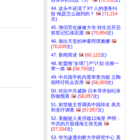
44. 这头牛还清了3个人的债务纠
纷 牠是怎么做到的？
🖼️
(
71,214
次)
45. 僧侣苦化缘修大寺 转生后开启
前世记忆续宏愿
🖼️
(
70,854
次)
46. 画出天堂的神童阿琪雅娜
🖼️
(
70,639
次)
47. 新闻简述
🖼️
(
60,122
次)
48. 欧盟推"全球门户"计划 抗衡一
带一路
🖼️
(
58,750
次)
49. 中共国手机内置审查功能 立陶
宛呼吁民众弃用
🖼️
(
58,359
次)
50. 对抗中共威胁 日本寻求创纪录
防御预算
🖼️
(
58,097
次)
51. 前世银主管调高中国排名 美共
和党吁调查
🖼️
(
57,857
次)
52. 美舰驶入美济礁12海里 声明：
中共的片面领海主张无效
🖼️
(
57,334
次)
53. 华为渗透剑桥大学研究中心 英