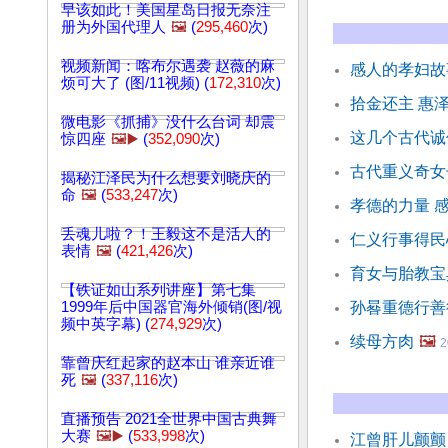
早该如此！美国星岛日报无奈注
册为外国代理人
🖼️
(
295,460
次)
视频新闻：喀布尔遇袭 赵薇的麻
感人的孝妇故
烦可大了 (图/11视频) (
172,310
次)
拾金还主 惠
微电影《抓捕》没什么台词 却震
这几个古代诚
惊四座
🖼️▶️
(
352,090
次)
古代重义奇女
揭秘江泽民为什么想要刘晓庆的
命
🖼️
(
533,247
次)
孝德的力量 
丢魂儿啦？！王毅这不是活人的
仁义行事得民
表情
🖼️
(
421,426
次)
育女与胎教宝
【铁证如山系列讲座】第七集
1999年后中国器官海外倾销(图/视
孙晷重德行善
频中英字幕) (
274,929
次)
续母方肉
🖼️
2
靠曾庆红起家的赵本山 谁亲近谁
死
🖼️
(
337,116
次)
直播预告 2021全世界中国古典舞
大赛
🖼️▶️
(
533,998
次)
江曾肝儿颤颤