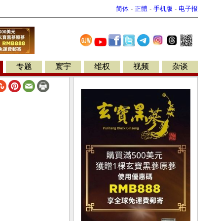
简体
-
正體
-
手机版
-
电子报
专题
寰宇
维权
视频
杂谈