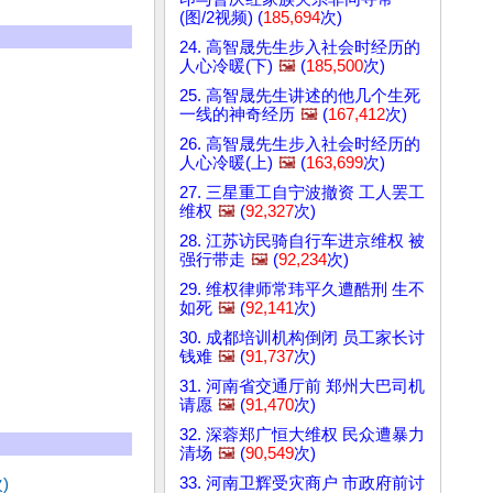
(图/2视频) (
185,694
次)
24. 高智晟先生步入社会时经历的
人心冷暖(下)
🖼️
(
185,500
次)
25. 高智晟先生讲述的他几个生死
一线的神奇经历
🖼️
(
167,412
次)
26. 高智晟先生步入社会时经历的
人心冷暖(上)
🖼️
(
163,699
次)
27. 三星重工自宁波撤资 工人罢工
维权
🖼️
(
92,327
次)
28. 江苏访民骑自行车进京维权 被
强行带走
🖼️
(
92,234
次)
29. 维权律师常玮平久遭酷刑 生不
如死
🖼️
(
92,141
次)
30. 成都培训机构倒闭 员工家长讨
钱难
🖼️
(
91,737
次)
31. 河南省交通厅前 郑州大巴司机
请愿
🖼️
(
91,470
次)
32. 深蓉郑广恒大维权 民众遭暴力
清场
🖼️
(
90,549
次)
33. 河南卫辉受灾商户 市政府前讨
)