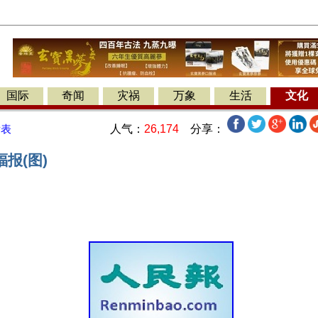
国际
奇闻
灾祸
万象
生活
文化
人气：
26,174
分享：
发表
报(图)