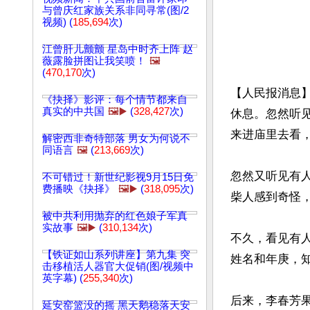
与曾庆红家族关系非同寻常(图/2
视频) (
185,694
次)
江曾肝儿颤颤 星岛中时齐上阵 赵
薇露脸拼图让我笑喷！
🖼️
(
470,170
次)
【人民报消息
《抉择》影评：每个情节都来自
真实的中共国
🖼️▶️
(
328,427
次)
休息。忽然听
来进庙里去看，
解密西非奇特部落 男女为何说不
同语言
🖼️
(
213,669
次)
忽然又听见有
不可错过！新世纪影视9月15日免
费播映《抉择》
🖼️▶️
(
318,095
次)
柴人感到奇怪，
被中共利用抛弃的红色娘子军真
实故事
🖼️▶️
(
310,134
次)
不久，看见有
【铁证如山系列讲座】第九集 突
姓名和年庚，
击移植活人器官大促销(图/视频中
英字幕) (
255,340
次)
后来，李春芳
延安窑篮没的摇 黑天鹅稳落天安