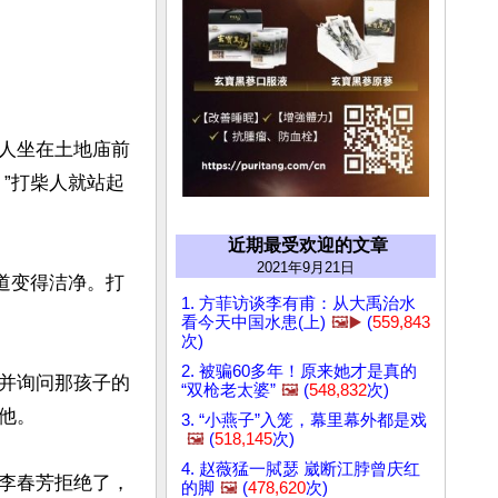
人坐在土地庙前
”打柴人就站起
近期最受欢迎的文章
2021年9月21日
道变得洁净。打
1. 方菲访谈李有甫：从大禹治水
看今天中国水患(上)
🖼️▶️
(
559,843
次)
2. 被骗60多年！原来她才是真的
并询问那孩子的
“双枪老太婆”
🖼️
(
548,832
次)
。

3. “小燕子”入笼，幕里幕外都是戏
🖼️
(
518,145
次)
4. 赵薇猛一脦瑟 崴断江脖曾庆红
李春芳拒绝了，
的脚
🖼️
(
478,620
次)