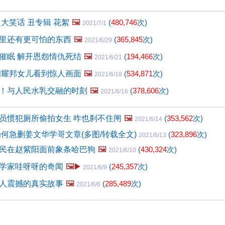
大笑话 丑专辑 花絮
🖼️
(
480,746
次)
2021/7/1
里还有更可怕的东西
🖼️
(
365,845
次)
2021/6/29
催眠 解开恩怨情仇死结
🖼️
(
194,466
次)
2021/6/21
胡耀邦女儿看到惊人画面
🖼️
(
534,871
次)
2021/6/18
！与人民水乳交融的时刻
🖼️
(
378,606
次)
2021/6/16
员惯犯厕所偷拍女生 咋也刹不住闸
🖼️
(
353,562
次)
2021/6/14
为何急删姜文华学哥文章(多图/转载全文)
(
323,896
次)
2021/6/13
民在赵紫阳面前象条哈巴狗
🖼️
(
430,324
次)
2021/6/10
学家哇呀呀的奇闻
🖼️▶️
(
245,357
次)
2021/6/9
人震撼的真实故事
🖼️
(
285,489
次)
2021/6/6