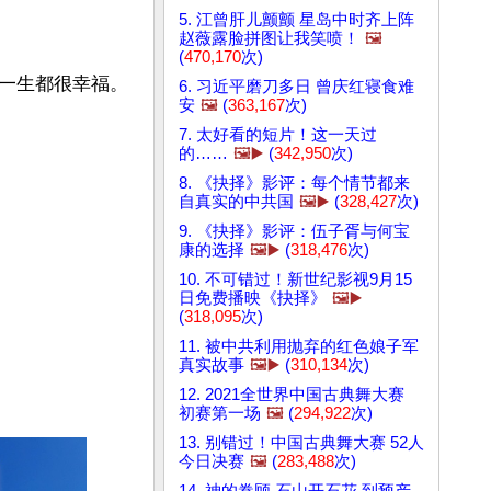
5. 江曾肝儿颤颤 星岛中时齐上阵
赵薇露脸拼图让我笑喷！
🖼️
(
470,170
次)
一生都很幸福。

6. 习近平磨刀多日 曾庆红寝食难
安
🖼️
(
363,167
次)
7. 太好看的短片！这一天过
的……
🖼️▶️
(
342,950
次)
8. 《抉择》影评：每个情节都来
自真实的中共国
🖼️▶️
(
328,427
次)
9. 《抉择》影评：伍子胥与何宝
康的选择
🖼️▶️
(
318,476
次)
10. 不可错过！新世纪影视9月15
日免费播映《抉择》
🖼️▶️
(
318,095
次)
11. 被中共利用抛弃的红色娘子军
真实故事
🖼️▶️
(
310,134
次)
12. 2021全世界中国古典舞大赛
初赛第一场
🖼️
(
294,922
次)
13. 别错过！中国古典舞大赛 52人
今日决赛
🖼️
(
283,488
次)
14. 神的眷顾 石山开石花 到预产