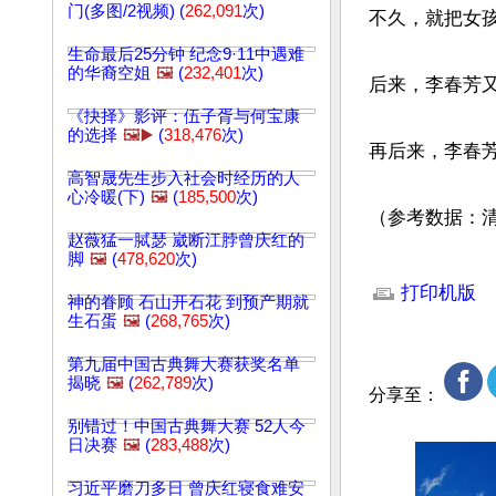
门(多图/2视频) (
262,091
次)
不久，就把女孩
生命最后25分钟 纪念9·11中遇难
的华裔空姐
🖼️
(
232,401
次)
后来，李春芳
《抉择》影评：伍子胥与何宝康
的选择
🖼️▶️
(
318,476
次)
再后来，李春芳
高智晟先生步入社会时经历的人
心冷暖(下)
🖼️
(
185,500
次)
（参考数据：清
赵薇猛一脦瑟 崴断江脖曾庆红的
脚
🖼️
(
478,620
次)
文章网址: http://w
打印机版
神的眷顾 石山开石花 到预产期就
生石蛋
🖼️
(
268,765
次)
第九届中国古典舞大赛获奖名单
揭晓
🖼️
(
262,789
次)
分享至：
别错过！中国古典舞大赛 52人今
日决赛
🖼️
(
283,488
次)
习近平磨刀多日 曾庆红寝食难安