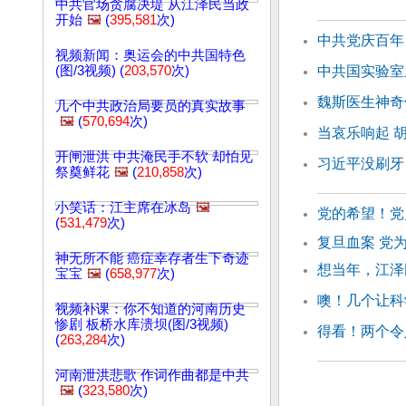
中共官场贪腐决堤 从江泽民当政
开始
🖼️
(
395,581
次)
中共党庆百年 
视频新闻：奥运会的中共国特色
(图/3视频) (
203,570
次)
中共国实验室
魏斯医生神奇
几个中共政治局要员的真实故事
🖼️
(
570,694
次)
当哀乐响起 
开闸泄洪 中共淹民手不软 却怕见
习近平没刷牙
祭奠鲜花
🖼️
(
210,858
次)
小笑话：江主席在冰岛
🖼️
党的希望！党
(
531,479
次)
复旦血案 党
神无所不能 癌症幸存者生下奇迹
想当年，江泽
宝宝
🖼️
(
658,977
次)
噢！几个让科
视频补课：你不知道的河南历史
惨剧 板桥水库溃坝(图/3视频)
得看！两个令
(
263,284
次)
河南泄洪悲歌 作词作曲都是中共
🖼️
(
323,580
次)