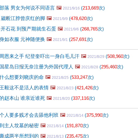
部落 男女为何说不同语言
🖼️
(
213,669
次)
2021/9/16
 崴断江脖曾庆红的脚
🖼️
(
478,620
次)
2021/9/9
山开石花 到预产期就生石蛋
🖼️
(
268,765
次)
2021/9/6
身如衣服 元神随便换
🖼️
(
257,691
次)
2021/9/1
周恩来之手 纪登奎吓出一身白毛儿汗
🖼️
(
508,960
次)
2021/8/29
国星岛日报无奈注册为外国代理人
🖼️
(
295,460
次)
2021/8/28
什么想要刘晓庆的命
🖼️
(
533,247
次)
2021/8/25
王毅这不是活人的表情
🖼️
(
421,426
次)
2021/8/23
的赵本山 谁亲近谁死
🖼️
(
337,116
次)
2021/8/20
个人要多贱才会去舔他利班
🖼️
(
375,990
次)
2021/8/14
到主人坟墓的秘密
🖼️
(
191,870
次)
2021/8/14
撕成两半所想到的
🖼️
(
235,475
次)
2021/8/13