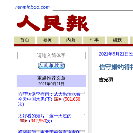
首页
要闻
内幕
时事
幽默
2021年9月21日
信守婚约得福
重点推荐文章
吉光羽
2021年9月21日
方菲访谈李有甫：从大禹治水看
今天中国水患(下)
🖼️▶️
(
581,658
次)
太好看的短片！这一天过的……
🖼️▶️
(
342,950
次)
视频新闻：中共国前首富许家印