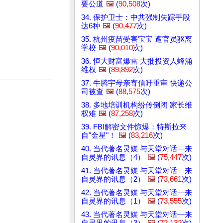
要公道
🖼️
(
90,508
次)
34. 保护卫士：中共强制失踪手段
达6种
🖼️
(
90,477
次)
35. 杭州疫苗受害宝宝 遭官员驱离
学校
🖼️
(
90,010
次)
36. 恒大财富爆雷 大批投资人蜂涌
维权
🖼️
(
89,892
次)
37. 牛腾宇母亲寄信吁重审 快递公
司被查
🖼️
(
88,575
次)
38. 多地培训机构纷传倒闭 家长维
权难
🖼️
(
87,258
次)
39. FBI解密文件惊爆：特斯拉来
自"金星"！
🖼️
(
83,216
次)
40. 当代著名灵媒 与天堂对话—来
自灵界的讯息（4）
🖼️
(
75,447
次)
41. 当代著名灵媒 与天堂对话—来
自灵界的讯息（2）
🖼️
(
73,661
次)
42. 当代著名灵媒 与天堂对话—来
自灵界的讯息（1）
🖼️
(
73,555
次)
43. 当代著名灵媒 与天堂对话—来
自灵界的讯息（3）
🖼️
(
72,132
次)