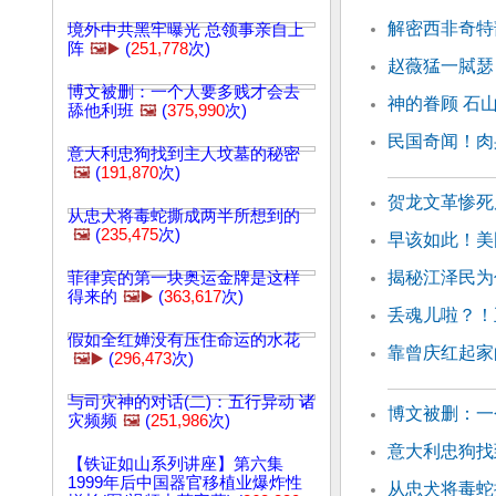
解密西非奇特
境外中共黑牢曝光 总领事亲自上
阵
🖼️▶️
(
251,778
次)
赵薇猛一脦瑟
博文被删：一个人要多贱才会去
神的眷顾 石
舔他利班
🖼️
(
375,990
次)
民国奇闻！肉
意大利忠狗找到主人坟墓的秘密
🖼️
(
191,870
次)
贺龙文革惨死
从忠犬将毒蛇撕成两半所想到的
🖼️
(
235,475
次)
早该如此！美
揭秘江泽民为
菲律宾的第一块奥运金牌是这样
得来的
🖼️▶️
(
363,617
次)
丢魂儿啦？！
假如全红婵没有压住命运的水花
靠曾庆红起家
🖼️▶️
(
296,473
次)
与司灾神的对话(二)：五行异动 诸
博文被删：一
灾频频
🖼️
(
251,986
次)
意大利忠狗找
【铁证如山系列讲座】第六集
1999年后中国器官移植业爆炸性
从忠犬将毒蛇