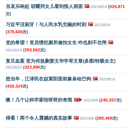
当哀乐响起 胡耀邦女儿看到惊人画面
🖼️
(
534,871
2021/6/18
次)
习近平没刷牙！与人民水乳交融的时刻
🖼️
2021/6/16
(
378,606
次)
党的希望！党员惯犯厕所偷拍女生 咋也刹不住闸
🖼️
(
353,562
次)
2021/6/14
复旦血案 党为何急删姜文华学哥文章(多图/转载全文)
(
323,896
次)
2021/6/13
想当年，江泽民在赵紫阳面前象条哈巴狗
🖼️
2021/6/10
(
430,324
次)
噢！几个让科学家哇呀呀的奇闻
🖼️▶️
(
245,357
次)
2021/6/9
得看！两个令人震撼的真实故事
🖼️
(
285,489
次)
2021/6/6