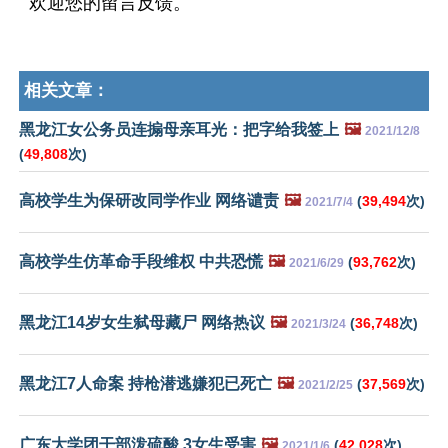
欢迎您的留言反馈。
相关文章：
黑龙江女公务员连搧母亲耳光：把字给我签上
🖼️
2021/12/8
(
49,808
次)
高校学生为保研改同学作业 网络谴责
🖼️
(
39,494
次)
2021/7/4
高校学生仿革命手段维权 中共恐慌
🖼️
(
93,762
次)
2021/6/29
黑龙江14岁女生弑母藏尸 网络热议
🖼️
(
36,748
次)
2021/3/24
黑龙江7人命案 持枪潜逃嫌犯已死亡
🖼️
(
37,569
次)
2021/2/25
广东大学团干部泼硫酸 3女生受害
🖼️
(
42,028
次)
2021/1/6