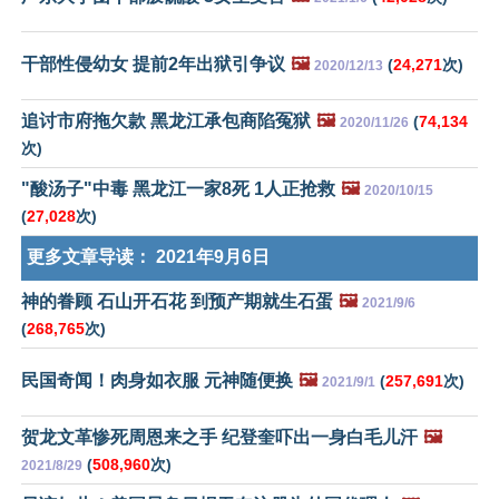
干部性侵幼女 提前2年出狱引争议
🖼️
(
24,271
次)
2020/12/13
追讨市府拖欠款 黑龙江承包商陷冤狱
🖼️
(
74,134
2020/11/26
次)
"酸汤子"中毒 黑龙江一家8死 1人正抢救
🖼️
2020/10/15
(
27,028
次)
更多文章导读：
2021年9月6日
神的眷顾 石山开石花 到预产期就生石蛋
🖼️
2021/9/6
(
268,765
次)
民国奇闻！肉身如衣服 元神随便换
🖼️
(
257,691
次)
2021/9/1
贺龙文革惨死周恩来之手 纪登奎吓出一身白毛儿汗
🖼️
(
508,960
次)
2021/8/29