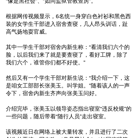
“像是黑社会”、“如同监狱管教查房”。

根据网传视频显示，6名统一身穿白色衬衫和黑色西
装的女学生干部进入宿舍查寝，几人昂头训话，趾
高气扬地耍官威。

其中一学生干部对宿舍内新生称：“看清我们六个的
脸，以后我们来了就是要查寝了，看好工牌，除了
我们六个，谁管你们都不好使。”

然后又有一个学生干部对新生说：“我介绍一下，这
是咱女工部部长张美玉。叫学姐。”随着该人的一声
令下，宿舍内新生齐声向张美玉问好。

介绍完毕，张美玉以领导姿态指出寝室“违反校规”的
一些问题，随后带着“随行人员”走出寝室。

该视频近日在网络上被大量转发，并且进行了二次