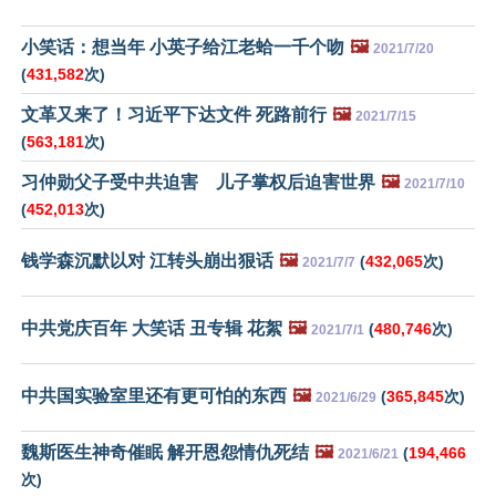
小笑话：想当年 小英子给江老蛤一千个吻
🖼️
2021/7/20
(
431,582
次)
文革又来了！习近平下达文件 死路前行
🖼️
2021/7/15
(
563,181
次)
习仲勋父子受中共迫害 儿子掌权后迫害世界
🖼️
2021/7/10
(
452,013
次)
钱学森沉默以对 江转头崩出狠话
🖼️
(
432,065
次)
2021/7/7
中共党庆百年 大笑话 丑专辑 花絮
🖼️
(
480,746
次)
2021/7/1
中共国实验室里还有更可怕的东西
🖼️
(
365,845
次)
2021/6/29
魏斯医生神奇催眠 解开恩怨情仇死结
🖼️
(
194,466
2021/6/21
次)