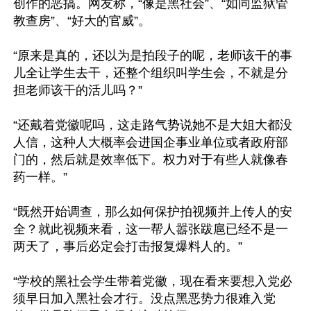
创作的恶搞。网友称，“像是黑社会”、“如同监狱管
教查房”、“好大的官威”。

“原来是真的，还以为是拍段子的呢，老师该干的事
儿全让学生去干，还整个组织叫学生会，不就是分
担老师该干的活儿吗？”

“还戴着党徽呢吗，这走路气势说她不是大姐大都没
人信，这种人大概率会进国企事业单位或者政府部
门的，然后就是效率低下。权力对于有些人就像春
药一样。”

“既然开始调查，那么如何保护拍视频并上传人的安
全？就此视频来看，这一帮人嚣张跋扈已经不是一
两天了，事后必定会打击报复爆料人的。”

“学校的黑社会学生带着党徽，现在看来要想入党必
须早日加入黑社会才行。没点黑恶势力很难入党