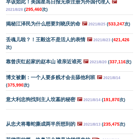
早该如此！美国星岛日报无奈注册为外国代理人
🖼️
(
295,460
次)
2021/8/28
揭秘江泽民为什么想要刘晓庆的命
🖼️
(
533,247
次)
2021/8/25
丢魂儿啦？！王毅这不是活人的表情
🖼️
(
421,426
2021/8/23
次)
靠曾庆红起家的赵本山 谁亲近谁死
🖼️
(
337,116
次)
2021/8/20
博文被删：一个人要多贱才会去舔他利班
🖼️
2021/8/14
(
375,990
次)
意大利忠狗找到主人坟墓的秘密
🖼️
(
191,870
次)
2021/8/14
从忠犬将毒蛇撕成两半所想到的
🖼️
(
235,475
次)
2021/8/13