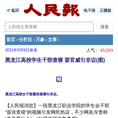
↺ 返回 
电子报
正體版
首页
分栏目
万象
文章
›
›
›
：
2021年9月6日
发表
人气：
45,093
黑龙江高校学生干部查寝 耍官威引非议(图)
【人民报消息】一段黑龙江职业学院的学生会干部
“嚣张查寝”的视频引发网民热议，不少网友斥责称