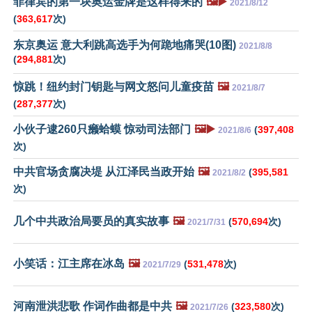
菲律宾的第一块奥运金牌是这样得来的
🖼️▶️
2021/8/12
(
363,617
次)
东京奥运 意大利跳高选手为何跪地痛哭(10图)
2021/8/8
(
294,881
次)
惊跳！纽约封门钥匙与网文怒问儿童疫苗
🖼️
2021/8/7
(
287,377
次)
小伙子逮260只癞蛤蟆 惊动司法部门
🖼️▶️
(
397,408
2021/8/6
次)
中共官场贪腐决堤 从江泽民当政开始
🖼️
(
395,581
2021/8/2
次)
几个中共政治局要员的真实故事
🖼️
(
570,694
次)
2021/7/31
小笑话：江主席在冰岛
🖼️
(
531,478
次)
2021/7/29
河南泄洪悲歌 作词作曲都是中共
🖼️
(
323,580
次)
2021/7/26