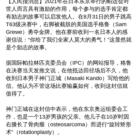
【人民报消息】2021年在日本东京举行的帕运会对
世人而言具有激励的作用，每个参与的选手肯定都
有励志的故事可以启发他人。在8月31日的男子跳高
T63级决赛中，右脚被截肢的美国选手格鲁（Sam 
Grewe）勇夺金牌。他在赛前收到一名日本人的感
谢信说：“你给了我们全家人莫大的勇气！”这显然就
是个励志的故事。

据国际帕拉林匹克委员会（IPC）的网站报导，格鲁
在决赛当天发推文说，在他抵达田径场后不久，他
收到日本男子神门正城（Masaki Kando）写给他的
信。他认为不管这场比赛输赢如何，收到这封信就
值得了。

神门正城在这封信中表示，他在东京奥运组委会工
作，也是一个13岁男孩的父亲。他儿子在10岁时因
右膝长了骨肉瘤（osteosarcoma）而进行“旋转矫形
术”（rotationplasty）。
