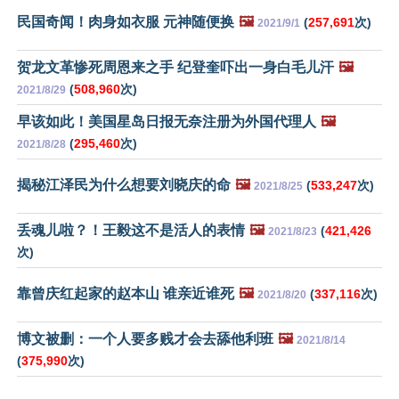
民国奇闻！肉身如衣服 元神随便换
🖼️
(
257,691
次)
2021/9/1
贺龙文革惨死周恩来之手 纪登奎吓出一身白毛儿汗
🖼️
(
508,960
次)
2021/8/29
早该如此！美国星岛日报无奈注册为外国代理人
🖼️
(
295,460
次)
2021/8/28
揭秘江泽民为什么想要刘晓庆的命
🖼️
(
533,247
次)
2021/8/25
丢魂儿啦？！王毅这不是活人的表情
🖼️
(
421,426
2021/8/23
次)
靠曾庆红起家的赵本山 谁亲近谁死
🖼️
(
337,116
次)
2021/8/20
博文被删：一个人要多贱才会去舔他利班
🖼️
2021/8/14
(
375,990
次)