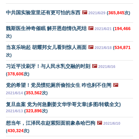
中共国实验室里还有更可怕的东西
🖼️
(
365,845
次)
2021/6/29
魏斯医生神奇催眠 解开恩怨情仇死结
🖼️
(
194,466
2021/6/21
次)
当哀乐响起 胡耀邦女儿看到惊人画面
🖼️
(
534,871
2021/6/18
次)
习近平没刷牙！与人民水乳交融的时刻
🖼️
2021/6/16
(
378,606
次)
党的希望！党员惯犯厕所偷拍女生 咋也刹不住闸
🖼️
(
353,562
次)
2021/6/14
复旦血案 党为何急删姜文华学哥文章(多图/转载全文)
(
323,896
次)
2021/6/13
想当年，江泽民在赵紫阳面前象条哈巴狗
🖼️
2021/6/10
(
430,324
次)