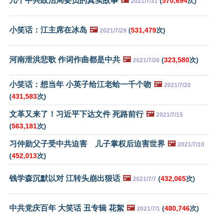
几个中共政治局要员的真实故事
🖼️
(
570,694
次)
2021/7/31
小笑话：江主席在冰岛
🖼️
(
531,479
次)
2021/7/29
河南泄洪悲歌 作词作曲都是中共
🖼️
(
323,580
次)
2021/7/26
小笑话：想当年 小英子给江老蛤一千个吻
🖼️
2021/7/20
(
431,583
次)
文革又来了！习近平下达文件 死路前行
🖼️
2021/7/15
(
563,181
次)
习仲勋父子受中共迫害 儿子掌权后迫害世界
🖼️
2021/7/10
(
452,013
次)
钱学森沉默以对 江转头崩出狠话
🖼️
(
432,065
次)
2021/7/7
中共党庆百年 大笑话 丑专辑 花絮
🖼️
(
480,746
次)
2021/7/1