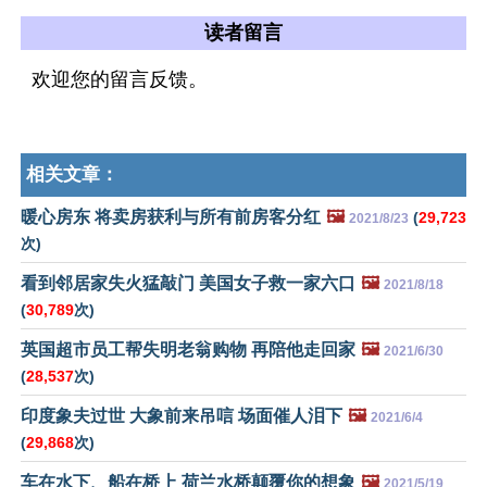
读者留言
欢迎您的留言反馈。
相关文章：
暖心房东 将卖房获利与所有前房客分红
🖼️
(
29,723
2021/8/23
次)
看到邻居家失火猛敲门 美国女子救一家六口
🖼️
2021/8/18
(
30,789
次)
英国超市员工帮失明老翁购物 再陪他走回家
🖼️
2021/6/30
(
28,537
次)
印度象夫过世 大象前来吊唁 场面催人泪下
🖼️
2021/6/4
(
29,868
次)
车在水下、船在桥上 荷兰水桥颠覆你的想象
🖼️
2021/5/19