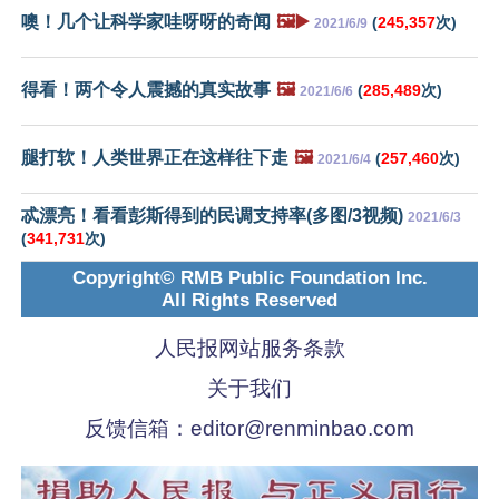
噢！几个让科学家哇呀呀的奇闻
🖼️▶️
(
245,357
次)
2021/6/9
得看！两个令人震撼的真实故事
🖼️
(
285,489
次)
2021/6/6
腿打软！人类世界正在这样往下走
🖼️
(
257,460
次)
2021/6/4
忒漂亮！看看彭斯得到的民调支持率(多图/3视频)
2021/6/3
(
341,731
次)
Copyright© RMB Public Foundation Inc.
All Rights Reserved
人民报网站服务条款
关于我们
反馈信箱：
editor@renminbao.com