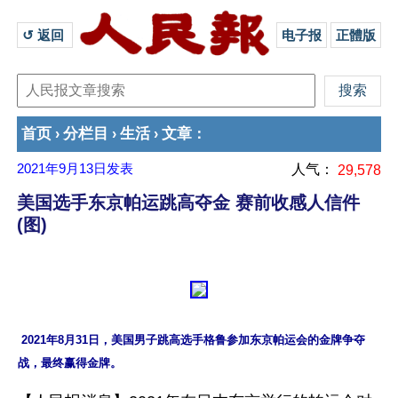
↺ 返回 
电子报
正體版
首页
分栏目
生活
文章
›
›
›
：
2021年9月13日
发表
人气：
29,578
美国选手东京帕运跳高夺金 赛前收感人信件
(图)
 2021年8月31日，美国男子跳高选手格鲁参加东京帕运会的金牌争夺