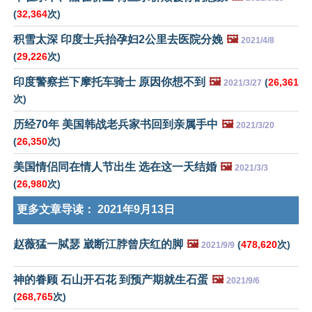
(
32,364
次)
积雪太深 印度士兵抬孕妇2公里去医院分娩
🖼️
2021/4/8
(
29,226
次)
印度警察拦下摩托车骑士 原因你想不到
🖼️
(
26,361
2021/3/27
次)
历经70年 美国韩战老兵家书回到亲属手中
🖼️
2021/3/20
(
26,350
次)
美国情侣同在情人节出生 选在这一天结婚
🖼️
2021/3/3
(
26,980
次)
更多文章导读：
2021年9月13日
赵薇猛一脦瑟 崴断江脖曾庆红的脚
🖼️
(
478,620
次)
2021/9/9
神的眷顾 石山开石花 到预产期就生石蛋
🖼️
2021/9/6
(
268,765
次)