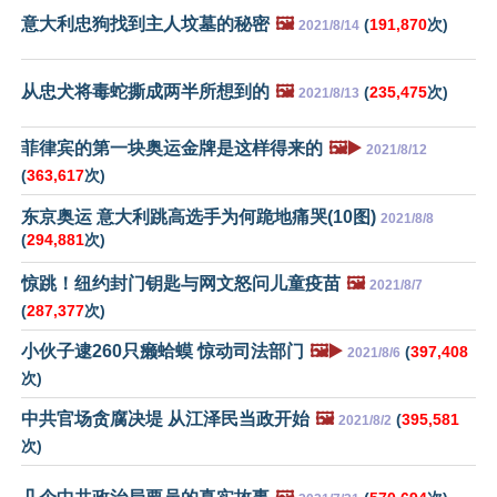
意大利忠狗找到主人坟墓的秘密
🖼️
(
191,870
次)
2021/8/14
从忠犬将毒蛇撕成两半所想到的
🖼️
(
235,475
次)
2021/8/13
菲律宾的第一块奥运金牌是这样得来的
🖼️▶️
2021/8/12
(
363,617
次)
东京奥运 意大利跳高选手为何跪地痛哭(10图)
2021/8/8
(
294,881
次)
惊跳！纽约封门钥匙与网文怒问儿童疫苗
🖼️
2021/8/7
(
287,377
次)
小伙子逮260只癞蛤蟆 惊动司法部门
🖼️▶️
(
397,408
2021/8/6
次)
中共官场贪腐决堤 从江泽民当政开始
🖼️
(
395,581
2021/8/2
次)