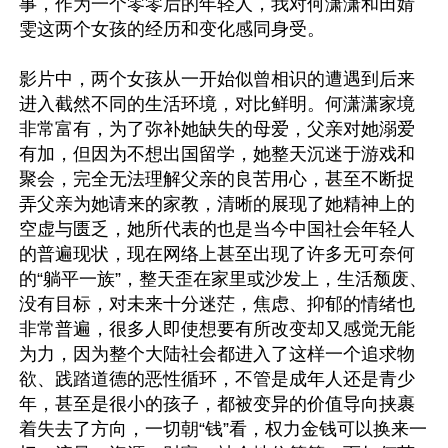
事，作为一个零零后的年轻人，我对何潇潇和田婧
雯这两个女孩的经历和变化感同身受。

影片中，两个女孩从一开始似曾相识的遭遇到后来
进入截然不同的生活环境，对比鲜明。何潇潇家境
非常富有，为了弥补她缺失的母爱，父亲对她溺爱
有加，但因为不想出国留学，她整天沉迷于游戏和
聚会，完全无法理解父亲的良苦用心，甚至不断捉
弄父亲为她请来的家教，清晰的展现了她精神上的
空虚与匮乏，她所代表的也是当今中国社会年轻人
的普遍现状，现在网络上甚至出现了许多无可奈何
的“躺平一族”，整天歪在家里或沙发上，生活颓废、
没有目标，对未来十分迷茫，焦虑、抑郁的情绪也
非常普遍，很多人即使想要有所改变却又感觉无能
为力，因为整个大陆社会都进入了这样一个追求物
欲、践踏道德的恶性循环，不管是成年人还是青少
年，甚至是很小的孩子，都被变异的价值导向挟裹
着失去了方向，一切朝“钱”看，权力金钱可以换来一