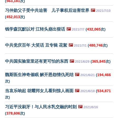
(
563,181
次)
习仲勋父子受中共迫害 儿子掌权后迫害世界
🖼️
2021/7/10
(
452,013
次)
钱学森沉默以对 江转头崩出狠话
🖼️
(
432,065
次)
2021/7/7
中共党庆百年 大笑话 丑专辑 花絮
🖼️
(
480,746
次)
2021/7/1
中共国实验室里还有更可怕的东西
🖼️
(
365,845
次)
2021/6/29
魏斯医生神奇催眠 解开恩怨情仇死结
🖼️
(
194,466
2021/6/21
次)
当哀乐响起 胡耀邦女儿看到惊人画面
🖼️
(
534,871
2021/6/18
次)
习近平没刷牙！与人民水乳交融的时刻
🖼️
2021/6/16
(
378,606
次)