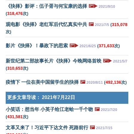
《抉择》影评：伍子胥与何宝康的选择
🖼️▶️
2021/9/10
(
318,476
次)
观电影《抉择》老红军后代忆真实中共
🖼️
(
315,078
2021/7/5
次)
影片《抉择》！暴政下的思索
🖼️▶️
(
371,633
次)
2021/6/25
新世纪第二部故事长片《抉择》今晚网络首映
🖼️▶️
2021/5/7
(
310,653
次)
疫情下 一位在美中国留学生的抉择
🖼️
(
492,136
次)
2020/8/11
更多文章导读：
2021年7月22日
小笑话：想当年 小英子给江老蛤一千个吻
🖼️
2021/7/20
(
431,581
次)
文革又来了！习近平下达文件 死路前行
🖼️
2021/7/15