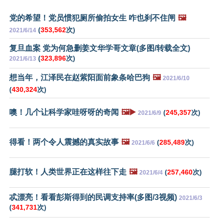
党的希望！党员惯犯厕所偷拍女生 咋也刹不住闸
🖼️
(
353,562
次)
2021/6/14
复旦血案 党为何急删姜文华学哥文章(多图/转载全文)
(
323,896
次)
2021/6/13
想当年，江泽民在赵紫阳面前象条哈巴狗
🖼️
2021/6/10
(
430,324
次)
噢！几个让科学家哇呀呀的奇闻
🖼️▶️
(
245,357
次)
2021/6/9
得看！两个令人震撼的真实故事
🖼️
(
285,489
次)
2021/6/6
腿打软！人类世界正在这样往下走
🖼️
(
257,460
次)
2021/6/4
忒漂亮！看看彭斯得到的民调支持率(多图/3视频)
2021/6/3
(
341,731
次)