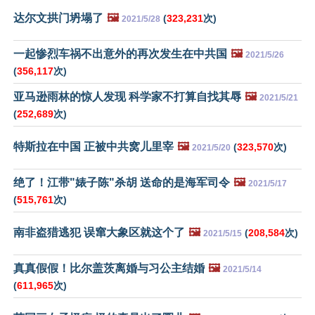
达尔文拱门坍塌了
🖼️
(
323,231
次)
2021/5/28
一起惨烈车祸不出意外的再次发生在中共国
🖼️
2021/5/26
(
356,117
次)
亚马逊雨林的惊人发现 科学家不打算自找其辱
🖼️
2021/5/21
(
252,689
次)
特斯拉在中国 正被中共窝儿里宰
🖼️
(
323,570
次)
2021/5/20
绝了！江带"婊子陈"杀胡 送命的是海军司令
🖼️
2021/5/17
(
515,761
次)
南非盗猎逃犯 误窜大象区就这个了
🖼️
(
208,584
次)
2021/5/15
真真假假！比尔盖茨离婚与习公主结婚
🖼️
2021/5/14
(
611,965
次)