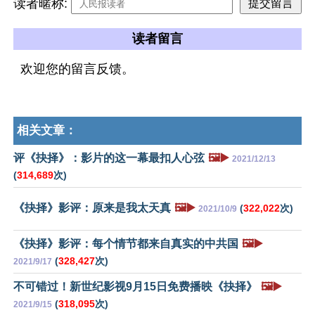
读者暱称:
读者留言
欢迎您的留言反馈。
相关文章：
评《抉择》：影片的这一幕最扣人心弦
🖼️▶️
2021/12/13
(
314,689
次)
《抉择》影评：原来是我太天真
🖼️▶️
(
322,022
次)
2021/10/9
《抉择》影评：每个情节都来自真实的中共国
🖼️▶️
(
328,427
次)
2021/9/17
不可错过！新世纪影视9月15日免费播映《抉择》
🖼️▶️
(
318,095
次)
2021/9/15