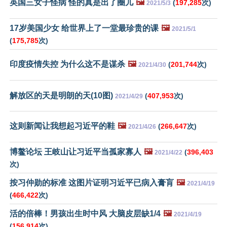
英国三女子怪病 怪的真是出了圈儿
🖼️
(
197,285
次)
2021/5/3
17岁美国少女 给世界上了一堂最珍贵的课
🖼️
2021/5/1
(
175,785
次)
印度疫情失控 为什么这不是谋杀
🖼️
(
201,744
次)
2021/4/30
解放区的天是明朗的天(10图)
(
407,953
次)
2021/4/29
这则新闻让我想起习近平的鞋
🖼️
(
266,647
次)
2021/4/26
博鳌论坛 王岐山让习近平当孤家寡人
🖼️
(
396,403
2021/4/22
次)
按习仲勋的标准 这图片证明习近平已病入膏肓
🖼️
2021/4/19
(
466,422
次)
活的倍棒！男孩出生时中风 大脑皮层缺1/4
🖼️
2021/4/19
(
156,914
次)