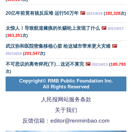
20亿年前竟有核反应堆 运行50万年
🖼️
(
192,328
次)
2021/4/18
太惊人！导致航道瘫痪的长赐轮上发现了什么
🖼️
2021/4/17
(
363,251
次)
武汉协和医院密集移植心脏 给这城市带来更大灾难
🖼️
(
201,547
次)
2021/4/16
不可思议的离奇猝死(下)…这还不算完
🖼️
(
185,793
2021/4/13
次)
Copyright© RMB Public Foundation Inc.
All Rights Reserved
人民报网站服务条款
关于我们
反馈信箱：
editor@renminbao.com