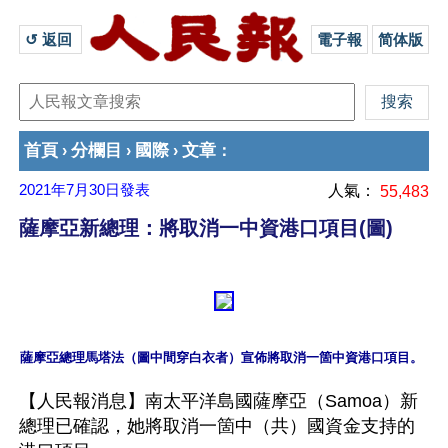
↺ 返回 
電子報
简体版
首頁
分欄目
國際
文章
›
›
›
：
2021年7月30日
發表
人氣：
55,483
薩摩亞新總理：將取消一中資港口項目(圖)
【人民報消息】南太平洋島國薩摩亞（Samoa）新
總理已確認，她將取消一箇中（共）國資金支持的