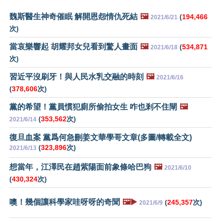
魏斯醫生神奇催眠 解開恩怨情仇死結
🖼️
(
194,466
2021/6/21
次)
當哀樂響起 胡耀邦女兒看到驚人畫面
🖼️
(
534,871
2021/6/18
次)
習近平沒刷牙！與人民水乳交融的時刻
🖼️
2021/6/16
(
378,606
次)
黨的希望！黨員慣犯廁所偷拍女生 咋也剎不住閘
🖼️
(
353,562
次)
2021/6/14
復旦血案 黨爲何急刪姜文華學哥文章(多圖/轉載全文)
(
323,896
次)
2021/6/13
想當年，江澤民在趙紫陽面前象條哈巴狗
🖼️
2021/6/10
(
430,324
次)
噢！幾個讓科學家哇呀呀的奇聞
🖼️▶️
(
245,357
次)
2021/6/9