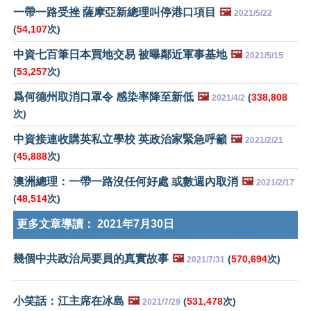
一帶一路受挫 薩摩亞新總理叫停港口項目
🖼️
2021/5/22
(
54,107
次)
中資七百筆日本買地交易 被曝鄰近軍事基地
🖼️
2021/5/15
(
53,257
次)
爲何德州取消口罩令 感染率降至新低
🖼️
(
338,808
2021/4/2
次)
中資接連收購英私立學校 英政治家緊急呼籲
🖼️
2021/2/21
(
45,888
次)
澳洲總理：一帶一路沒任何好處 或數週內取消
🖼️
2021/2/17
(
48,514
次)
更多文章導讀：
2021年7月30日
幾個中共政治局要員的真實故事
🖼️
(
570,694
次)
2021/7/31
小笑話：江主席在冰島
🖼️
(
531,478
次)
2021/7/29