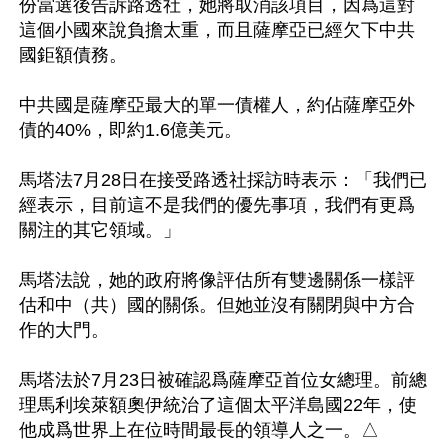
份當選後告訴路透社，她將取消該項目，因爲這對
這個小國來說負擔太重，而且薩摩亞已經欠下中共
國鉅額債務。

中共國是薩摩亞最大的單一債權人，約佔薩摩亞外
債的40%，即約1.6億美元。

馬塔法7月28日在接受路透社採訪時表示：「我們已
經表示，目前這不是我們的優先事項，我們有更爲
關注的其它領域。」

馬塔法說，她的政府將像評估所有雙邊關係一樣評
估和中（共）國的關係。但她並沒有關閉與中方合
作的大門。

馬塔法於7月23日被確認爲薩摩亞首位女總理。前總
理馬利埃萊額奧伊統治了這個太平洋島國22年，使