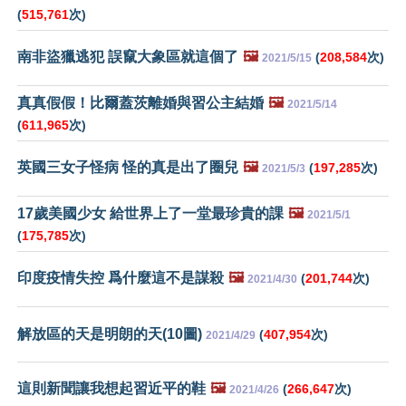
(
515,761
次)
南非盜獵逃犯 誤竄大象區就這個了
🖼️
(
208,584
次)
2021/5/15
真真假假！比爾蓋茨離婚與習公主結婚
🖼️
2021/5/14
(
611,965
次)
英國三女子怪病 怪的真是出了圈兒
🖼️
(
197,285
次)
2021/5/3
17歲美國少女 給世界上了一堂最珍貴的課
🖼️
2021/5/1
(
175,785
次)
印度疫情失控 爲什麼這不是謀殺
🖼️
(
201,744
次)
2021/4/30
解放區的天是明朗的天(10圖)
(
407,954
次)
2021/4/29
這則新聞讓我想起習近平的鞋
🖼️
(
266,647
次)
2021/4/26