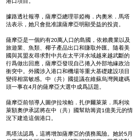
港口項目。

據路透社報導，薩摩亞總理菲婭梅．內奧米．馬塔
法表示，她只會批准讓薩摩亞明顯受益的投資。

薩摩亞是一個約有20萬人口的島國，依賴農業以及
旅遊業、魚類、椰子產品出口和賺取外匯。隨着美
國與其盟友尋求對中共在太平洋水域越來越武斷的
行爲做出回應，薩摩亞發現自己捲入外部地緣政治
衝突中。外國涉入港口和機場等重大基礎建設項目
變得相當敏感。中（共）國提議在維蘇烏灣興建碼
頭一事在4月的薩摩亞大選中成爲話題。

薩摩亞前領導人圖伊拉埃帕．扎伊爾萊萊．馬利埃
萊額奧伊承諾將在中（共）國幫助籌資1億美元的情
況下建造這個港口。

馬塔法認爲，這將增加薩摩亞的債務風險。她於5月