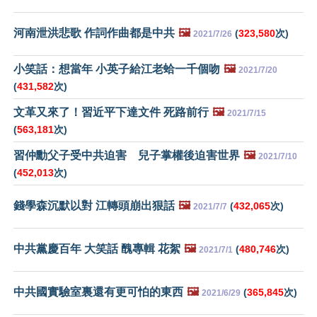
河南泄洪悲歌 作詞作曲都是中共
🖼️
(
323,580
次)
2021/7/26
小笑話：想當年 小英子給江老蛤一千個吻
🖼️
2021/7/20
(
431,582
次)
文革又來了！習近平下達文件 死路前行
🖼️
2021/7/15
(
563,181
次)
習仲勳父子受中共迫害 兒子掌權後迫害世界
🖼️
2021/7/10
(
452,013
次)
錢學森沉默以對 江轉頭崩出狠話
🖼️
(
432,065
次)
2021/7/7
中共黨慶百年 大笑話 醜專輯 花絮
🖼️
(
480,746
次)
2021/7/1
中共國實驗室裏還有更可怕的東西
🖼️
(
365,845
次)
2021/6/29