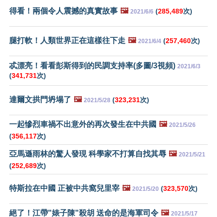
得看！兩個令人震撼的真實故事
🖼️
(
285,489
次)
2021/6/6
腿打軟！人類世界正在這樣往下走
🖼️
(
257,460
次)
2021/6/4
忒漂亮！看看彭斯得到的民調支持率(多圖/3視頻)
2021/6/3
(
341,731
次)
達爾文拱門坍塌了
🖼️
(
323,231
次)
2021/5/28
一起慘烈車禍不出意外的再次發生在中共國
🖼️
2021/5/26
(
356,117
次)
亞馬遜雨林的驚人發現 科學家不打算自找其辱
🖼️
2021/5/21
(
252,689
次)
特斯拉在中國 正被中共窩兒里宰
🖼️
(
323,570
次)
2021/5/20
絕了！江帶"婊子陳"殺胡 送命的是海軍司令
🖼️
2021/5/17