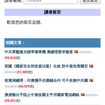
讀者暱稱:
讀者留言
歡迎您的留言反饋。
相關文章：
中共軍艦激光瞄準澳軍機 澳總理要求徹查
🖼️
2022/2/21
(
59,816
次)
英國《國家安全和投資法案》生效 防中資危害國安
🖼️
(
57,989
次)
2022/1/8
前澳洲總理：印澳攜手供應鏈合作 可不依賴中共國
🖼️
(
60,555
次)
2021/8/10
澳洲擬出手阻止中資收購太平洋國家電信網絡
🖼️
2021/7/21
(
59,651
次)