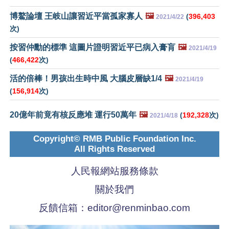
博鰲論壇 王岐山讓習近平當孤家寡人
🖼️
(
396,403
2021/4/22
次)
按習仲勳的標準 這圖片證明習近平已病入膏肓
🖼️
2021/4/19
(
466,422
次)
活的倍棒！男孩出生時中風 大腦皮層缺1/4
🖼️
2021/4/19
(
156,914
次)
20億年前竟有核反應堆 運行50萬年
🖼️
(
192,328
次)
2021/4/18
Copyright© RMB Public Foundation Inc.
All Rights Reserved
人民報網站服務條款
關於我們
反饋信箱：
editor@renminbao.com