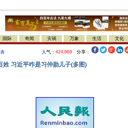
国际
奇闻
灾祸
万象
生活
文化
人气：
424,969
分享：
发表
姓 习近平咋是习仲勋儿子(多图)