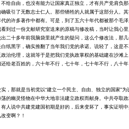
，不给自由，也没有能力让国家真正独立，才有共产党肩负那
的确吸引了无数志士仁人。那些牺牲的人就属于这部分人。其
年代的许多著作中都有。可是，到了五六十年代都被那个毛泽
我看到过一份文献研究室送来的原稿与修改稿，当时让我心里
说出二十多年前我脑袋里就产生的疑问，这么个修改法，那几
是白纸黑字，确实推翻了当年我们党的承诺。说轻了，这是不
反政治伦理，这就等于是把我们党执政掌权的基础建在沙滩上
相还给老百姓的，六十年不行，七十年，七十年不行，八十年
史实，那就是当初党以“建立一个民主、自由、独立的国家”为
游荡的幽灵怪物在中华大地非法建立政权而献身。中共夺取政
。有人说中共建党建国初期是好的，后来变坏了，事实证明中
改变啊？！
