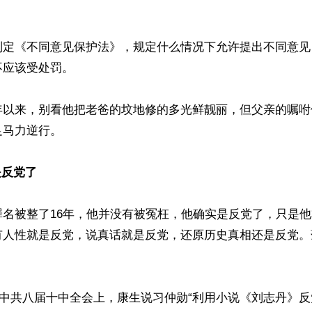
制定《不同意见保护法》，规定什么情况下允许提出不同意见
应该受处罚。

年以来，别看他把老爸的坟地修的多光鲜靓丽，但父亲的嘱咐
马力逆行。

是反党了
罪名被整了16年，他并没有被冤枉，他确实是反党了，只是
有人性就是反党，说真话就是反党，还原历史真相还是反党。
，在中共八届十中全会上，康生说习仲勋“利用小说《刘志丹》反