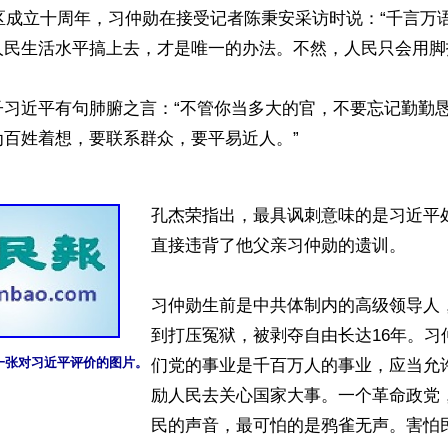
特区成立十周年，习仲勋在接受记者陈秉安采访时说：“千言万
民生活水平搞上去，才是唯一的办法。不然，人民只会用脚投
子习近平有句肺腑之言：“不管你当多大的官，不要忘记勤勤
百姓着想，要联系群众，要平易近人。”

孔杰荣指出，最具讽刺意味的是习近平
直接违背了他父亲习仲勋的遗训。

习仲勋生前是中共体制内的高级领导人
到打压冤狱，被剥夺自由长达16年。习
一张对习近平评价的图片。
们党的事业是千百万人的事业，应当允
励人民去关心国家大事。一个革命政党
民的声音，最可怕的是鸦雀无声。害怕