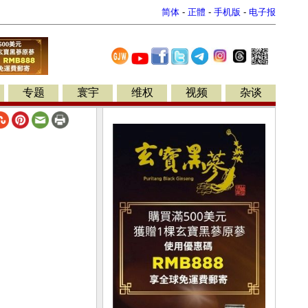
简体
-
正體
-
手机版
-
电子报
专题
寰宇
维权
视频
杂谈