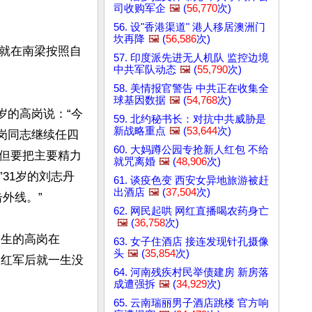
司收购军企
🖼️
(
56,770
次)
56. 设"香港渠道" 港人移居澳洲门
坎再降
🖼️
(
56,586
次)
就在南梁按照自
57. 印度派先进无人机队 监控边境
中共军队动态
🖼️
(
55,790
次)
58. 美情报官警告 中共正在收集全
球基因数据
🖼️
(
54,768
次)
岁的高岗说：“今
59. 北约秘书长：对抗中共威胁是
新战略重点
🖼️
(
53,644
次)
高岗同志继续任四
60. 大妈蹲公园专抢新人红包 不给
但要把主要精力
就咒离婚
🖼️
(
48,906
次)
31岁的刘志丹
61. 谈疫色变 西安女异地旅游被赶
出酒店
🖼️
(
37,504
次)
线。”

62. 网民起哄 网红直播喝农药身亡
🖼️
(
36,758
次)
出生的高岗在
63. 女子住酒店 接连发现针孔摄像
头
🖼️
(
35,854
次)
央红军后就一生没
64. 河南残疾村民举债建房 新房落
成遭强拆
🖼️
(
34,929
次)
65. 云南瑞丽男子酒店跳楼 官方响