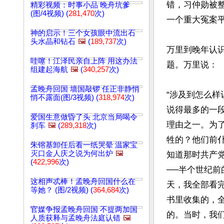
错，习仲勋被
精彩视频：时事小品 晚舟坑爹
(图/4视频) (
281,470
次)
一个重大冤案平
神的启示！三个女孩眼中流出石
头水晶和钻石
🖼️
(
189,737
次)
万里到晚年认识
哇噻！江泽民亲自上阵 用这办法
题。万里说：

组建起海航
🖼️
(
340,257
次)
孟晚舟回国 墙国敲锣 任正非静悄
“涉及到怎么
悄不露面(图/3视频) (
318,974
次)
说得最多的一段
爱国生意做昏了头 北京当局喝令
理由之一。为
刹车
🖼️
(
289,318
次)
牲的？他们前
朱镕基卸任后看一纸哭晕 温家宝
灭口金人庆之说为何出炉
🖼️
知道那时共产
(
422,996
次)
──半个世纪
这相声忒棒！孟晚舟回国什么在
天，我全部看
等她？ (图/2视频) (
364,684
次)
书里收集的，
官媒争报孟晚舟回国 不提两加国
的。当时，我
人质获释与孟晚舟法庭认错
🖼️