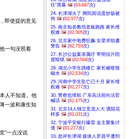
住"黑幕
🖼️
(
83,687
次)
24. 长津湖火了 网民因说蛋炒饭被
拘
🖼️
(
82,977
次)
，即使提的意见
25. 南京知名教培老板跑路 家长维
权难
🖼️
(
82,905
次)
26. 北京家中电费狂飙 女星求助遭
警告
🖼️
(
82,759
次)
他一句没照着
27. 长沙公益案亲属吁 寄明信片陪
度暗狱
🖼️
(
82,568
次)
28. 湖北小学生跳楼亡 家长被喷辣
椒水
🖼️
(
82,534
次)
29. 河南中学生坠亡已十月 家长维
权难
🖼️
(
82,277
次)
他本人不知道。他
30. 警察也维权 广东高法前向法官
喊话
🖼️
(
82,175
次)
薄一波和康生知
31. 北京14人独立竞选人大 遇阻花
样多
🖼️
(
82,031
次)
32. 宁波平安银行爆雷 金主聚集讨
债
🖼️
(
81,277
次)
党”一点没说
33. 批评长津湖 媒体人罗昌平遭刑