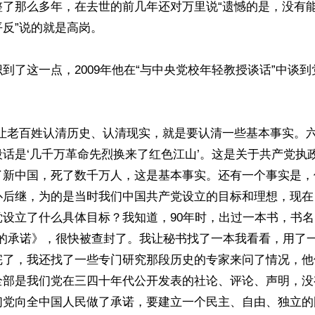
整了那么多年，在去世的前几年还对万里说“遗憾的是，没有
反”说的就是高岗。

到了这一点，2009年他在“与中央党校年轻教授谈话”中谈
样让老百姓认清历史、认清现实，就是要认清一些基本事实。
话是‘几千万革命先烈换来了红色江山’。这是关于共产党执
了新中国，死了数千万人，这是基本事实。还有一个事实是，
仆后继，为的是当时我们中国共产党设立的目标和理想，现在
党设立了什么具体目标？我知道，90年时，出过一本书，书
前的承诺》，很快被查封了。我让秘书找了一本我看看，用了
完了，我还找了一些专门研究那段历史的专家来问了情况，他
全部是我们党在三四十年代公开发表的社论、评论、声明，没
们党向全中国人民做了承诺，要建立一个民主、自由、独立的