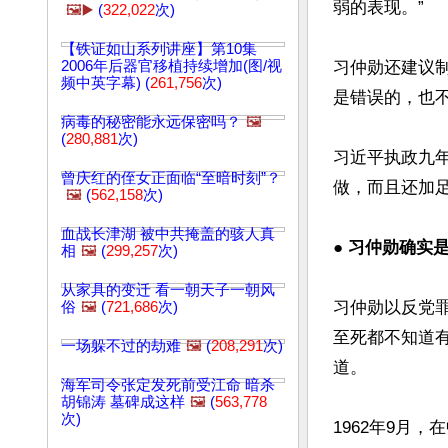
弱的表现。”

🖼️▶️
(
322,022
次)
【铁证如山系列讲座】第10集
2006年后器官移植持续增加(图/视
习仲勋还建议
频中英字幕) (
261,756
次)
是错误的，也不
病毒的秘密能永远保密吗？
🖼️
(
280,881
次)
习近平执政九
曾庆红的侄女正面临“至暗时刻”？
做，而且还加足
🖼️
(
562,158
次)
血战长津湖 被中共掩盖的骇人真
● 习仲勋确实
相
🖼️
(
299,257
次)
从家具的变迁 看一朝天子一朝风
习仲勋以反党
俗
🖼️
(
721,686
次)
至死都不知道
一场躲不过的劫难
🖼️
(
208,291
次)
道。

海军司令张定发死前受江命 暗杀
胡锦涛 墓碑成这样
🖼️
(
563,778
次)
1962年9月