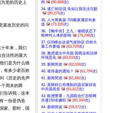
拘
🖼️
(
80,868
次)
能为党的历史上
34. 逃亡80后说 良知让我无法沉默
🖼️
(
80,275
次)
35. 人大将换届 709案家属宣布参
选
🖼️
(
79,105
次)
到党篡改历史的问
36. 【梅辛传】之九：催眠状态下
精神对人体的影响
🖼️
(
75,248
次)
37. G20峰会达成气候协议 仍有大
量工作要做
🖼️
(
63,709
次)
六十年来，我们
38. 雅虎退出中共国 因商业和法律
政合法性的最大
环境恶化
🖼️
(
63,033
次)
他们是为什么牺
39. 新闻简述
🖼️
(
62,030
次)
，有多少老百姓
40. 谁传递的通知？
🖼️
(
61,794
次)
名叫《历史的先声
41. 新闻简述
🖼️
(
61,682
次)
42. 莫斯科公布俄制武器买家排名
一个周末的两
中共国居首
🖼️
(
61,612
次)
们告诉我，这本
43. 欧洲警署：九国联合打击暗网
共逮150名嫌犯
🖼️
(
60,334
次)
有一份是伪造
44. 新闻简述
🖼️
(
59,372
次)
国家。那时，国