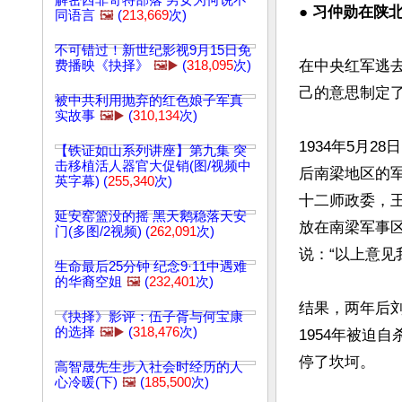
解密西非奇特部落 男女为何说不
● 习仲勋在陕
同语言
🖼️
(
213,669
次)
不可错过！新世纪影视9月15日免
在中央红军逃
费播映《抉择》
🖼️▶️
(
318,095
次)
己的意思制定
被中共利用抛弃的红色娘子军真
实故事
🖼️▶️
(
310,134
次)
1934年5月
【铁证如山系列讲座】第九集 突
击移植活人器官大促销(图/视频中
后南梁地区的军
英字幕) (
255,340
次)
十二师政委，
延安窑篮没的摇 黑天鹅稳落天安
放在南梁军事区
门(多图/2视频) (
262,091
次)
说：“以上意见
生命最后25分钟 纪念9·11中遇难
的华裔空姐
🖼️
(
232,401
次)
结果，两年后刘
《抉择》影评：伍子胥与何宝康
的选择
🖼️▶️
(
318,476
次)
1954年被迫
停了坎坷。

高智晟先生步入社会时经历的人
心冷暖(下)
🖼️
(
185,500
次)