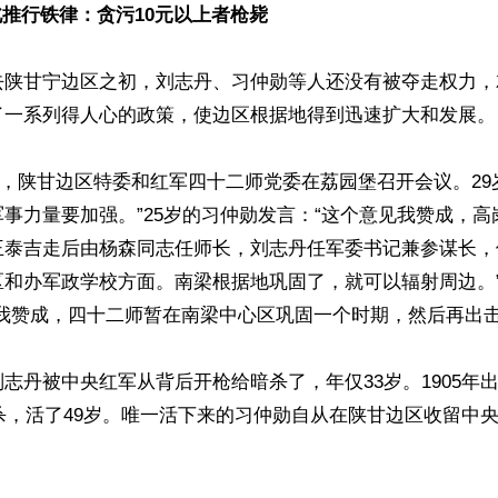
北推行铁律：贪污10元以上者枪毙
去陕甘宁边区之初，刘志丹、习仲勋等人还没有被夺走权力，
了一系列得人心的政策，使边区根据地得到迅速扩大和发展。

28日，陕甘边区特委和红军四十二师党委在荔园堡召开会议。29
事力量要加强。”25岁的习仲勋发言：“这个意见我赞成，
王泰吉走后由杨森同志任师长，刘志丹任军委书记兼参谋长，
和办军政学校方面。南梁根据地巩固了，就可以辐射周边。”
我赞成，四十二师暂在南梁中心区巩固一个时期，然后再出击外
志丹被中央红军从背后开枪给暗杀了，年仅33岁。1905年
自杀，活了49岁。唯一活下来的习仲勋自从在陕甘边区收留中