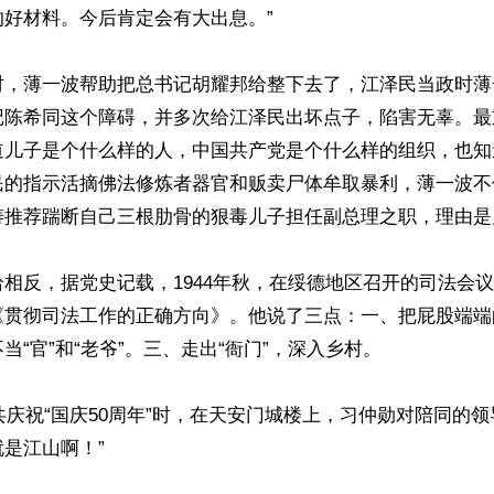
好材料。今后肯定会有大出息。”

时，薄一波帮助把总书记胡耀邦给整下去了，江泽民当政时薄
记陈希同这个障碍，并多次给江泽民出坏点子，陷害无辜。最
道儿子是个什么样的人，中国共产党是个什么样的组织，也知
民的指示活摘佛法修炼者器官和贩卖尸体牟取暴利，薄一波不
涛推荐踹断自己三根肋骨的狠毒儿子担任副总理之职，理由是
相反，据党史记载，1944年秋，在绥德地区召开的司法会
《贯彻司法工作的正确方向》。他说了三点：一、把屁股端端
当“官”和“老爷”。三、走出“衙门”，深入乡村。

中共庆祝“国庆50周年”时，在天安门城楼上，习仲勋对陪同的领
是江山啊！”
