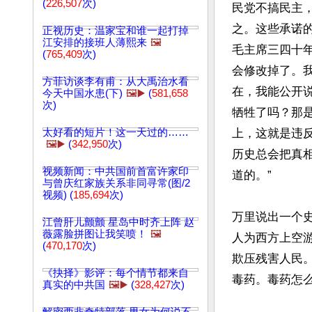
(
226,507
次)
民党不搞民主
之。这些承诺
正视历史：温家宝和谁一起打掉
江安排的接班人薄熙来
🖼️
毛主席三四十
(
765,409
次)
会修改掉了。
方菲访谈李有甫：从大禹治水看
在，我能公开
今天中国水患(下)
🖼️▶️
(
581,658
次)
牺牲了吗？那
太好看的短片！这一天过的……
上，这就是违
🖼️▶️
(
342,950
次)
历史总会把真
视频新闻：中共国前首富许家印
道的。”

与曾庆红家族关系非同寻常(图/2
视频) (
185,694
次)
万里说出一个
江曾肝儿颤颤 星岛中时齐上阵 赵
薇露脸拼图让我笑喷！
🖼️
人为西方上空
(
470,170
次)
欺压残害人民
《抉择》影评：每个情节都来自
毒药。毒药怎么
真实的中共国
🖼️▶️
(
328,427
次)