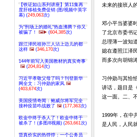
【铁证如山系列讲座】第11集再
未来的接班人的
度肝移植免费促销 (图/视频中英字
幕) (
249,063
次)
邓小平当婆婆
为"刑场上的婚礼"热血沸腾？你又
被骗了！
🖼️▶️
(
604,385
次)
了北京市委书
总理薄一波知
跟江泽民祖孙三人沾上边儿的都
这样
🖼️
(
346,170
次)
媳在遵照江泽
而多次向胡锦
144年前写入美国教材的真实奇事
🖼️
(
204,814
次)
习仲勋与其恰恰
习近平孝敬父母了吗？刊登新华
网全文：习仲勋的家风
🖼️
讲话，题目是
(
403,674
次)
这一面。二、不
美国疫情奇闻：鲍威尔将军完全
接种疫苗咋战败了
🖼️
(
177,363
次)
1999年，在
欧金中终于杀人了！欧金中终于
被杀了！(多图/8视频) (
263,661
次)
是人民，人民就
货真价实的热饽饽：一个公务员