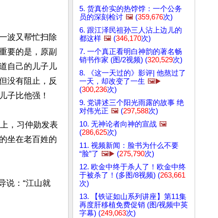
5. 货真价实的热饽饽：一个公务
员的深刻检讨
🖼️
(
359,676
次)
6. 跟江泽民祖孙三人沾上边儿的
一波又帮忙扫除
都这样
🖼️
(
346,170
次)
重要的是，原副
7. 一个真正看明白神韵的著名畅
销书作家 (图/2视频) (
320,529
次)
道自己的儿子儿
8. 《这一天过的》影评| 他熬过了
但没有阻止，反
一天，却改变了一生
🖼️▶️
(
300,236
次)
儿子比他强！

9. 党讲述三个阳光雨露的故事 绝
对伟光正
🖼️
(
297,588
次)
10. 无神论者向神的宣战
🖼️
议上，习仲勋发表
(
286,625
次)
的坐在老百姓的
11. 视频新闻：脸书为什么不要
“脸”了
🖼️▶️
(
275,790
次)
12. 欧金中终于杀人了！欧金中终
于被杀了！(多图/8视频) (
263,661
导说：“江山就
次)
13. 【铁证如山系列讲座】第11集
再度肝移植免费促销 (图/视频中英
字幕) (
249,063
次)