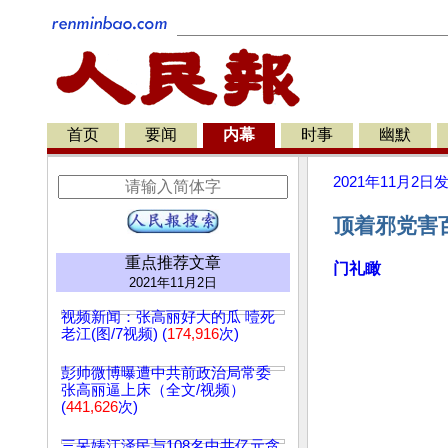
首页
要闻
内幕
时事
幽默
2021年11月2日
顶着邪党害百
重点推荐文章
门礼瞰
2021年11月2日
视频新闻：张高丽好大的瓜 噎死
老江(图/7视频) (
174,916
次)
彭帅微博曝遭中共前政治局常委
张高丽逼上床（全文/视频）
(
441,626
次)
三呆婊江泽民与108名中共亿元贪