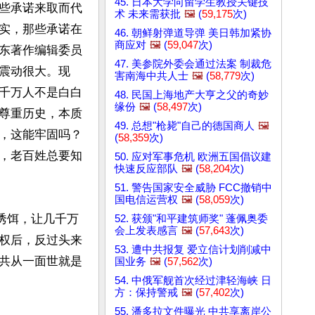
45. 日本大学向留学生教授关键技
些承诺来取而代
术 未来需获批
🖼️
(
59,175
次)
实，那些承诺在
46. 朝鲜射弹道导弹 美日韩加紧协
商应对
🖼️
(
59,047
次)
东著作编辑委员
47. 美参院外委会通过法案 制裁危
震动很大。现
害南海中共人士
🖼️
(
58,779
次)
千万人不是白白
48. 民国上海地产大亨之父的奇妙
缘份
🖼️
(
58,497
次)
尊重历史，本质
49. 总想"枪毙"自己的德国商人
🖼️
，这能牢固吗？
(
58,359
次)
，老百姓总要知
50. 应对军事危机 欧洲五国倡议建
快速反应部队
🖼️
(
58,204
次)
51. 警告国家安全威胁 FCC撤销中
国电信运营权
🖼️
(
58,059
次)
诱饵，让几千万
52. 获颁"和平建筑师奖" 蓬佩奥委
会上发表感言
🖼️
(
57,643
次)
权后，反过头来
53. 遭中共报复 爱立信计划削减中
共从一面世就是
国业务
🖼️
(
57,562
次)
54. 中俄军舰首次经过津轻海峡 日
方：保持警戒
🖼️
(
57,402
次)
55. 潘多拉文件曝光 中共享离岸公