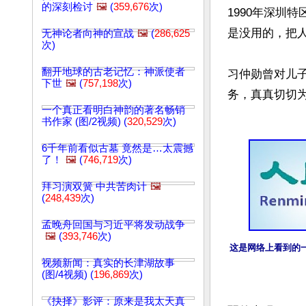
的深刻检讨
🖼️
(
359,676
次)
1990年深圳
是没用的，把人
无神论者向神的宣战
🖼️
(
286,625
次)
翻开地球的古老记忆：神派使者
习仲勋曾对儿
下世
🖼️
(
757,198
次)
务，真真切切为
一个真正看明白神韵的著名畅销
书作家 (图/2视频) (
320,529
次)
6千年前看似古墓 竟然是…太震撼
了！
🖼️
(
746,719
次)
拜习演双簧 中共苦肉计
🖼️
(
248,439
次)
孟晚舟回国与习近平将发动战争
🖼️
(
393,746
次)
这是网络上看到的
视频新闻：真实的长津湖故事
(图/4视频) (
196,869
次)
《抉择》影评：原来是我太天真