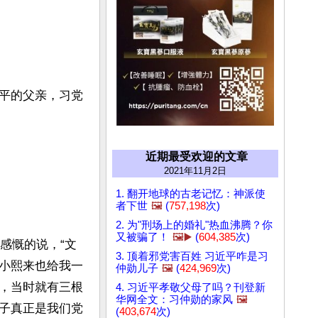
平的父亲，习党
近期最受欢迎的文章
2021年11月2日
1. 翻开地球的古老记忆：神派使
者下世
🖼️
(
757,198
次)
2. 为"刑场上的婚礼"热血沸腾？你
又被骗了！
🖼️▶️
(
604,385
次)
感慨的说，“文
3. 顶着邪党害百姓 习近平咋是习
小熙来也给我一
仲勋儿子
🖼️
(
424,969
次)
，当时就有三根
4. 习近平孝敬父母了吗？刊登新
华网全文：习仲勋的家风
🖼️
子真正是我们党
(
403,674
次)