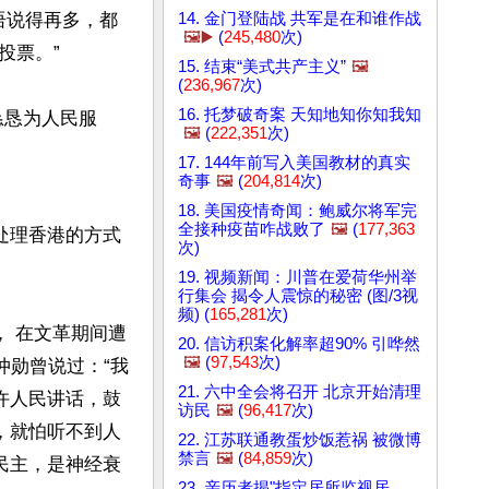
14. 金门登陆战 共军是在和谁作战
语说得再多，都
🖼️▶️
(
245,480
次)
票。”

15. 结束“美式共产主义”
🖼️
(
236,967
次)
16. 托梦破奇案 天知地知你知我知
恳恳为人民服
🖼️
(
222,351
次)
17. 144年前写入美国教材的真实
奇事
🖼️
(
204,814
次)
18. 美国疫情奇闻：鲍威尔将军完
全接种疫苗咋战败了
🖼️
(
177,363
处理香港的方式
次)
19. 视频新闻：川普在爱荷华州举
行集会 揭令人震惊的秘密 (图/3视
频) (
165,281
次)
， 在文革期间遭
20. 信访积案化解率超90% 引哗然
🖼️
(
97,543
次)
仲勋曾说过：“我
21. 六中全会将召开 北京开始清理
许人民讲话，鼓
访民
🖼️
(
96,417
次)
，就怕听不到人
22. 江苏联通教蛋炒饭惹祸 被微博
禁言
🖼️
(
84,859
次)
民主，是神经衰
23. 亲历者揭"指定居所监视居