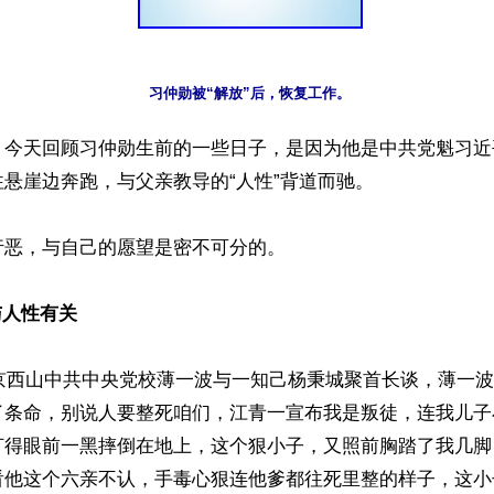
习仲勋被“解放”后，恢复工作。
】今天回顾习仲勋生前的一些日子，是因为他是中共党魁习近
悬崖边奔跑，与父亲教导的“人性”背道而驰。

恶，与自己的愿望是密不可分的。

与人性有关
北京西山中共中央党校薄一波与一知己杨秉城聚首长谈，薄一波
了条命，别说人要整死咱们，江青一宣布我是叛徒，连我儿子
打得眼前一黑摔倒在地上，这个狠小子，又照前胸踏了我几脚
看他这个六亲不认，手毒心狠连他爹都往死里整的样子，这小