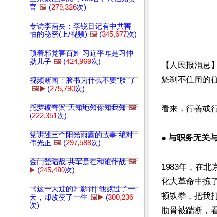
官
🖼️
(
279,326
次)
专访李南央：李锐日记有中共害
怕的秘密(上/视频)
🖼️
(
345,677
次)
顶着邪党害百姓 习近平咋是习仲
勋儿子
🖼️
(
424,969
次)
【人民报消息
魁刹不住闸的往
视频新闻：脸书为什么不要“脸”了
🖼️▶️
(
275,790
次)
托梦破奇案 天知地知你知我知
🖼️
看来，行善或行
(
222,351
次)
党讲述三个阳光雨露的故事 绝对
● 与职务无关
伟光正
🖼️
(
297,588
次)
金门登陆战 共军是在和谁作战
🖼️
1983年，在
▶️
(
245,480
次)
化大革命中拣
《这一天过的》影评| 他熬过了一
顿铁拳，把我
天，却改变了一生
🖼️▶️
(
300,236
次)
肋骨被踹断，