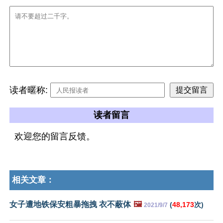
读者暱称:
读者留言
欢迎您的留言反馈。
相关文章：
女子遭地铁保安粗暴拖拽 衣不蔽体
🖼️
(
48,173
次)
2021/9/7