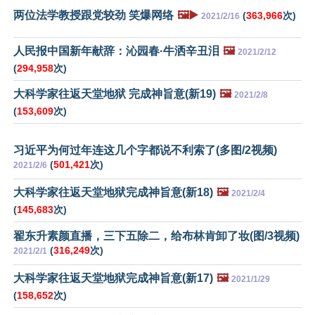
两位法学教授跟党较劲 笑爆网络
🖼️▶️
(
363,966
次)
2021/2/16
人民报中国新年献辞：沁园春·牛洒辛丑泪
🖼️
2021/2/12
(
294,958
次)
大科学家往返天堂地狱 完成神旨意(新19)
🖼️
2021/2/8
(
153,609
次)
习近平为何过年连这几个字都说不利索了(多图/2视频)
(
501,421
次)
2021/2/6
大科学家往返天堂地狱完成神旨意(新18)
🖼️
2021/2/4
(
145,683
次)
翟东升素颜直播，三下五除二，给布林肯卸了妆(图/3视频)
(
316,249
次)
2021/2/1
大科学家往返天堂地狱完成神旨意(新17)
🖼️
2021/1/29
(
158,652
次)