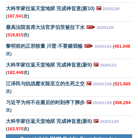
大科学家往返天堂地狱 完成神旨意(新10)
🖼️
2020/12/9
(
187,541
次)
最高法院首席大法官罗伯茨被拉下水
🖼️▶️
2020/12/5
(
319,815
次)
黎明前的正邪较量 川普:不要赌我输
🖼️▶️
(
451,048
2020/12/4
次)
大科学家往返天堂地狱 完成神旨意(新9)
🖼️
2020/12/1
(
182,448
次)
江泽民与炕战蜜友陈至立的生死之交
🖼️
(
521,665
2020/11/30
次)
习近平为何不在最后的时刻停下脚步
🖼️
(
356,294
2020/11/29
次)
大科学家往返天堂地狱 完成神旨意(新8)
🖼️
2020/11/25
(
163,570
次)