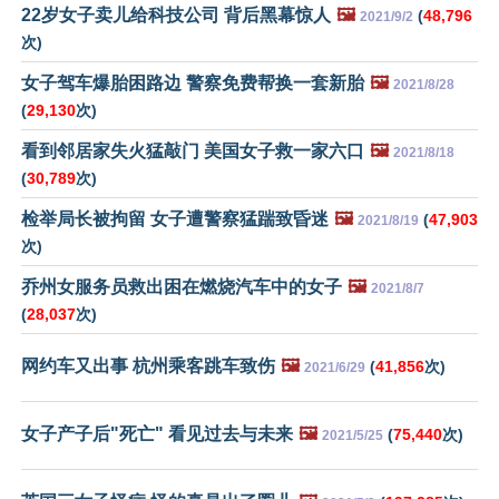
22岁女子卖儿给科技公司 背后黑幕惊人
🖼️
(
48,796
2021/9/2
次)
女子驾车爆胎困路边 警察免费帮换一套新胎
🖼️
2021/8/28
(
29,130
次)
看到邻居家失火猛敲门 美国女子救一家六口
🖼️
2021/8/18
(
30,789
次)
检举局长被拘留 女子遭警察猛踹致昏迷
🖼️
(
47,903
2021/8/19
次)
乔州女服务员救出困在燃烧汽车中的女子
🖼️
2021/8/7
(
28,037
次)
网约车又出事 杭州乘客跳车致伤
🖼️
(
41,856
次)
2021/6/29
女子产子后"死亡" 看见过去与未来
🖼️
(
75,440
次)
2021/5/25