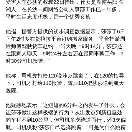
受害人车莎莎的叔叔22日指出，侄女是湖南岳阳临
湘人，在长沙一间网络公司人事部工作已一年多，
平时生活态度积极，是一个优秀女孩。

他指，据警方提供的初步调查数据显示，莎莎于6日
下午2时多在货拉拉平台订购搬家服务，平台指派周
姓师傅驾驶货车赴约，“当天晚上9时14分，莎莎还
在跟家人聊天，9时24分左右还在跟同事聊工作，9
时30分司机报警。”

他称，司机先打给120说莎莎跳窗了，在120的指导
下，司机才打给110报警，随后110把莎莎送到航天
医院。

他疑惑地表示，这短短的6分钟之内发生了什么，会
让莎莎做出这样极端的行为？从出发点到新租屋处
的车程不到10公里，但司机多次绕道而行，还3次偏
航。司机供称“莎莎自己选择跳窗”，可是为什么跳窗