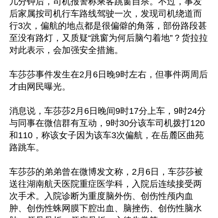
几分钟后，司机报警称乘客跳窗自杀。不过，事发
后家属按司机行车路线驾驶一次，发现司机绕道而
行3次，偏航的地点都是很偏僻的角落，部份路段甚
至没有路灯，又质疑“跳窗为何后脑勺着地”？货拉拉
对此表示，会加强安全措施。

车莎莎事件发生在2月6日晚9时左右，但事件两周后
才由网民曝光。

消息说，车莎莎2月6日晚间9时17分上车，9时24分
与同事在微信群有互动，9时30分该车司机拨打120
和110，称该女子因为该车3次偏航，在岳麓区曲苑
路跳车。

车莎莎的弟弟曾在微博发文称，2月6日，车莎莎被
送往湖南航天医院重症医学科，入院后连续接受两
次手术。入院诊断为重度脑外伤、创伤性颅内血
肿、创伤性蛛网膜下腔出血、脑挫伤、创伤性脑水