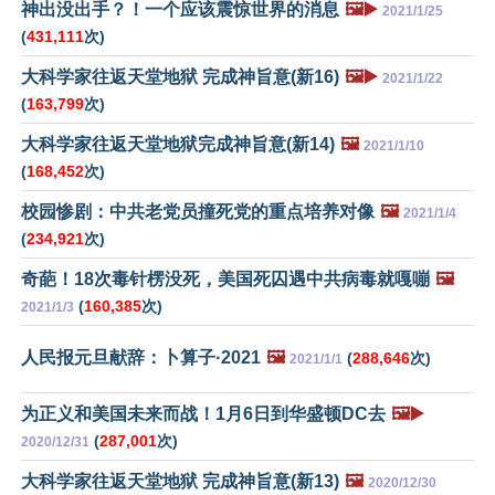
神出没出手？！一个应该震惊世界的消息
🖼️▶️
2021/1/25
(
431,111
次)
大科学家往返天堂地狱 完成神旨意(新16)
🖼️▶️
2021/1/22
(
163,799
次)
大科学家往返天堂地狱完成神旨意(新14)
🖼️
2021/1/10
(
168,452
次)
校园惨剧：中共老党员撞死党的重点培养对像
🖼️
2021/1/4
(
234,921
次)
奇葩！18次毒针楞没死，美国死囚遇中共病毒就嘎嘣
🖼️
(
160,385
次)
2021/1/3
人民报元旦献辞：卜算子·2021
🖼️
(
288,646
次)
2021/1/1
为正义和美国未来而战！1月6日到华盛顿DC去
🖼️▶️
(
287,001
次)
2020/12/31
大科学家往返天堂地狱 完成神旨意(新13)
🖼️
2020/12/30