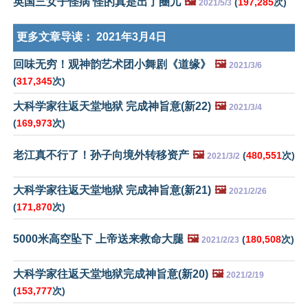
英国三女子怪病 怪的真是出了圈儿
🖼️
(
197,285
次)
2021/5/3
更多文章导读：
2021年3月4日
回味无穷！观神韵艺术团小舞剧《道缘》
🖼️
2021/3/6
(
317,345
次)
大科学家往返天堂地狱 完成神旨意(新22)
🖼️
2021/3/4
(
169,973
次)
老江真不行了！孙子向境外转移资产
🖼️
(
480,551
次)
2021/3/2
大科学家往返天堂地狱 完成神旨意(新21)
🖼️
2021/2/26
(
171,870
次)
5000米高空坠下 上帝送来救命大腿
🖼️
(
180,508
次)
2021/2/23
大科学家往返天堂地狱完成神旨意(新20)
🖼️
2021/2/19
(
153,777
次)