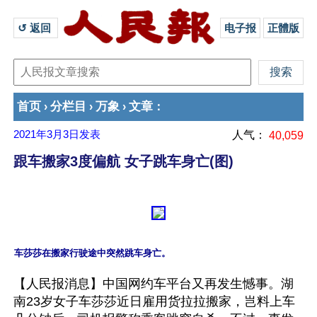
↺ 返回 
电子报
正體版
首页
分栏目
万象
文章
›
›
›
：
2021年3月3日
发表
人气：
40,059
跟车搬家3度偏航 女子跳车身亡(图)
【人民报消息】中国网约车平台又再发生憾事。湖
南23岁女子车莎莎近日雇用货拉拉搬家，岂料上车