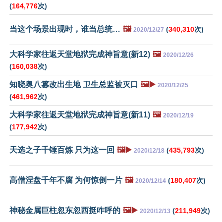
(
164,776
次)
当这个场景出现时，谁当总统…
🖼️
(
340,310
次)
2020/12/27
大科学家往返天堂地狱完成神旨意(新12)
🖼️
2020/12/26
(
160,038
次)
知晓奥八篡改出生地 卫生总监被灭口
🖼️▶️
2020/12/25
(
461,962
次)
大科学家往返天堂地狱完成神旨意(新11)
🖼️
2020/12/19
(
177,942
次)
天选之子千锤百炼 只为这一回
🖼️▶️
(
435,793
次)
2020/12/18
高僧涅盘千年不腐 为何惊倒一片
🖼️
(
180,407
次)
2020/12/14
神秘金属巨柱忽东忽西挺咋呼的
🖼️▶️
(
211,949
次)
2020/12/13