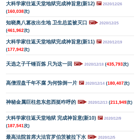
大科学家往返天堂地狱完成神旨意(新12)
🖼️
2020/12/26
(
160,038
次)
知晓奥八篡改出生地 卫生总监被灭口
🖼️▶️
2020/12/25
(
461,962
次)
大科学家往返天堂地狱完成神旨意(新11)
🖼️
2020/12/19
(
177,942
次)
天选之子千锤百炼 只为这一回
🖼️▶️
(
435,793
次)
2020/12/18
高僧涅盘千年不腐 为何惊倒一片
🖼️
(
180,407
次)
2020/12/14
神秘金属巨柱忽东忽西挺咋呼的
🖼️▶️
(
211,949
次)
2020/12/13
大科学家往返天堂地狱 完成神旨意(新10)
🖼️
2020/12/9
(
187,541
次)
最高法院首席大法官罗伯茨被拉下水
🖼️▶️
2020/12/5