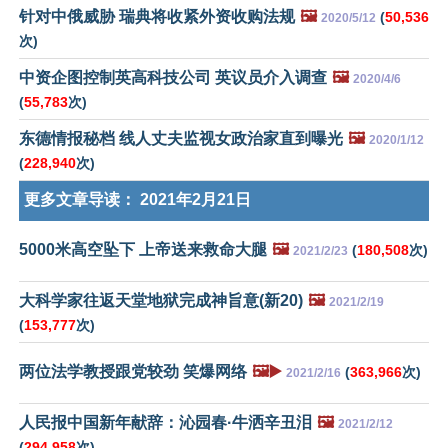
针对中俄威胁 瑞典将收紧外资收购法规
🖼️
(
50,536
2020/5/12
次)
中资企图控制英高科技公司 英议员介入调查
🖼️
2020/4/6
(
55,783
次)
东德情报秘档 线人丈夫监视女政治家直到曝光
🖼️
2020/1/12
(
228,940
次)
更多文章导读：
2021年2月21日
5000米高空坠下 上帝送来救命大腿
🖼️
(
180,508
次)
2021/2/23
大科学家往返天堂地狱完成神旨意(新20)
🖼️
2021/2/19
(
153,777
次)
两位法学教授跟党较劲 笑爆网络
🖼️▶️
(
363,966
次)
2021/2/16
人民报中国新年献辞：沁园春·牛洒辛丑泪
🖼️
2021/2/12
(
294,958
次)