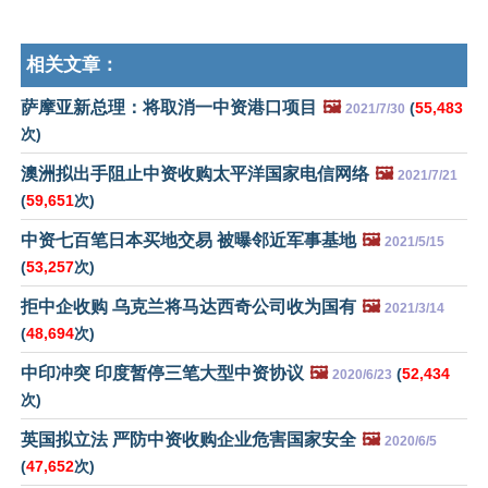
相关文章：
萨摩亚新总理：将取消一中资港口项目
🖼️
(
55,483
2021/7/30
次)
澳洲拟出手阻止中资收购太平洋国家电信网络
🖼️
2021/7/21
(
59,651
次)
中资七百笔日本买地交易 被曝邻近军事基地
🖼️
2021/5/15
(
53,257
次)
拒中企收购 乌克兰将马达西奇公司收为国有
🖼️
2021/3/14
(
48,694
次)
中印冲突 印度暂停三笔大型中资协议
🖼️
(
52,434
2020/6/23
次)
英国拟立法 严防中资收购企业危害国家安全
🖼️
2020/6/5
(
47,652
次)