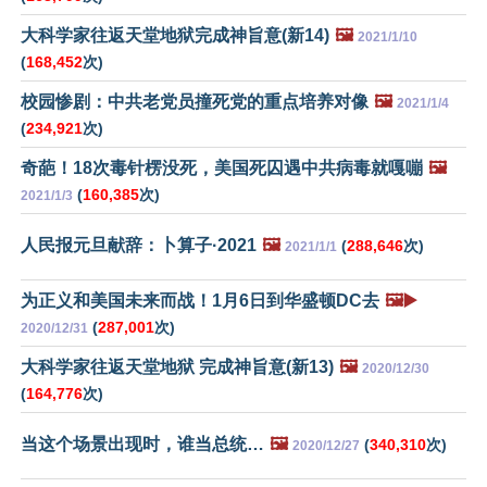
大科学家往返天堂地狱完成神旨意(新14)
🖼️
2021/1/10
(
168,452
次)
校园惨剧：中共老党员撞死党的重点培养对像
🖼️
2021/1/4
(
234,921
次)
奇葩！18次毒针楞没死，美国死囚遇中共病毒就嘎嘣
🖼️
(
160,385
次)
2021/1/3
人民报元旦献辞：卜算子·2021
🖼️
(
288,646
次)
2021/1/1
为正义和美国未来而战！1月6日到华盛顿DC去
🖼️▶️
(
287,001
次)
2020/12/31
大科学家往返天堂地狱 完成神旨意(新13)
🖼️
2020/12/30
(
164,776
次)
当这个场景出现时，谁当总统…
🖼️
(
340,310
次)
2020/12/27