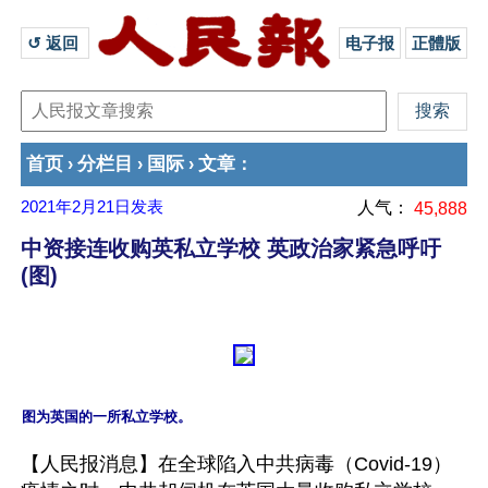
↺ 返回 
电子报
正體版
首页
分栏目
国际
文章
›
›
›
：
2021年2月21日
发表
人气：
45,888
中资接连收购英私立学校 英政治家紧急呼吁
(图)
【人民报消息】在全球陷入中共病毒（Covid-19）