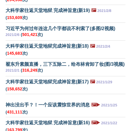
大科学家往返天堂地狱 完成神旨意(新19)
🖼️
2021/2/8
(
153,609
次)
习近平为何过年连这几个字都说不利索了(多图/2视频)
(
501,421
次)
2021/2/6
大科学家往返天堂地狱完成神旨意(新18)
🖼️
2021/2/4
(
145,683
次)
翟东升素颜直播，三下五除二，给布林肯卸了妆(图/3视频)
(
316,249
次)
2021/2/1
大科学家往返天堂地狱完成神旨意(新17)
🖼️
2021/1/29
(
158,652
次)
神出没出手？！一个应该震惊世界的消息
🖼️▶️
2021/1/25
(
431,111
次)
大科学家往返天堂地狱 完成神旨意(新16)
🖼️▶️
2021/1/22
(
163,799
次)