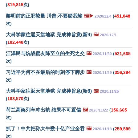
(
319,815
次)
黎明前的正邪较量 川普:不要赌我输
🖼️▶️
(
451,048
2020/12/4
次)
大科学家往返天堂地狱 完成神旨意(新9)
🖼️
2020/12/1
(
182,448
次)
江泽民与炕战蜜友陈至立的生死之交
🖼️
(
521,665
2020/11/30
次)
习近平为何不在最后的时刻停下脚步
🖼️
(
356,294
2020/11/29
次)
大科学家往返天堂地狱 完成神旨意(新8)
🖼️
2020/11/25
(
163,570
次)
荷兰高架列车冲出轨 结果不可置信
🖼️
(
156,665
2020/11/22
次)
抓了！中共把孙大午数十亿产业全吞
🖼️
(
259,599
2020/11/18
次)