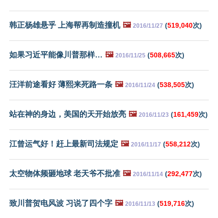
韩正杨雄悬乎 上海帮再制造撞机
🖼️
(
519,040
次)
2016/11/27
如果习近平能像川普那样…
🖼️
(
508,665
次)
2016/11/25
汪洋前途看好 薄熙来死路一条
🖼️
(
538,505
次)
2016/11/24
站在神的身边，美国的天开始放亮
🖼️
(
161,459
次)
2016/11/23
江曾运气好！赶上最新司法规定
🖼️
(
558,212
次)
2016/11/17
太空物体频砸地球 老天爷不批准
🖼️
(
292,477
次)
2016/11/14
致川普贺电风波 习说了四个字
🖼️
(
519,716
次)
2016/11/13