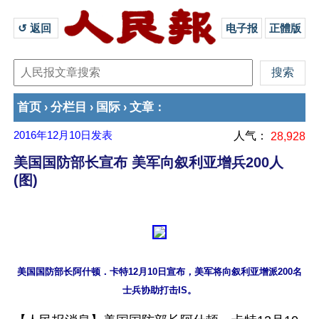
↺ 返回 
电子报
正體版
首页
分栏目
国际
文章
›
›
›
：
2016年12月10日
发表
人气：
28,928
美国国防部长宣布 美军向叙利亚增兵200人
(图)
美国国防部长阿什顿．卡特12月10日宣布，美军将向叙利亚增派200名