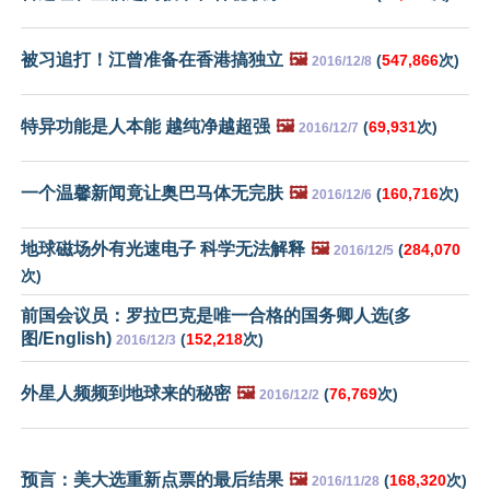
被习追打！江曾准备在香港搞独立
🖼️
(
547,866
次)
2016/12/8
特异功能是人本能 越纯净越超强
🖼️
(
69,931
次)
2016/12/7
一个温馨新闻竟让奥巴马体无完肤
🖼️
(
160,716
次)
2016/12/6
地球磁场外有光速电子 科学无法解释
🖼️
(
284,070
2016/12/5
次)
前国会议员：罗拉巴克是唯一合格的国务卿人选(多
图/English)
(
152,218
次)
2016/12/3
外星人频频到地球来的秘密
🖼️
(
76,769
次)
2016/12/2
预言：美大选重新点票的最后结果
🖼️
(
168,320
次)
2016/11/28