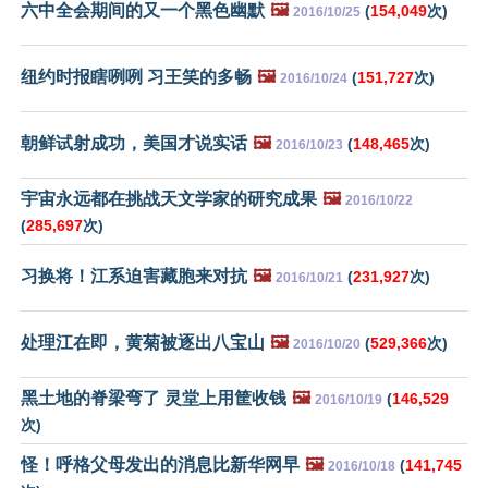
六中全会期间的又一个黑色幽默
🖼️
(
154,049
次)
2016/10/25
纽约时报瞎咧咧 习王笑的多畅
🖼️
(
151,727
次)
2016/10/24
朝鲜试射成功，美国才说实话
🖼️
(
148,465
次)
2016/10/23
宇宙永远都在挑战天文学家的研究成果
🖼️
2016/10/22
(
285,697
次)
习换将！江系迫害藏胞来对抗
🖼️
(
231,927
次)
2016/10/21
处理江在即，黄菊被逐出八宝山
🖼️
(
529,366
次)
2016/10/20
黑土地的脊梁弯了 灵堂上用筐收钱
🖼️
(
146,529
2016/10/19
次)
怪！呼格父母发出的消息比新华网早
🖼️
(
141,745
2016/10/18