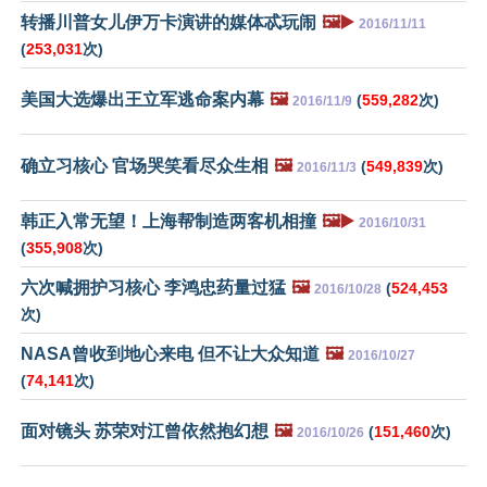
转播川普女儿伊万卡演讲的媒体忒玩闹
🖼️▶️
2016/11/11
(
253,031
次)
美国大选爆出王立军逃命案内幕
🖼️
(
559,282
次)
2016/11/9
确立习核心 官场哭笑看尽众生相
🖼️
(
549,839
次)
2016/11/3
韩正入常无望！上海帮制造两客机相撞
🖼️▶️
2016/10/31
(
355,908
次)
六次喊拥护习核心 李鸿忠药量过猛
🖼️
(
524,453
2016/10/28
次)
NASA曾收到地心来电 但不让大众知道
🖼️
2016/10/27
(
74,141
次)
面对镜头 苏荣对江曾依然抱幻想
🖼️
(
151,460
次)
2016/10/26