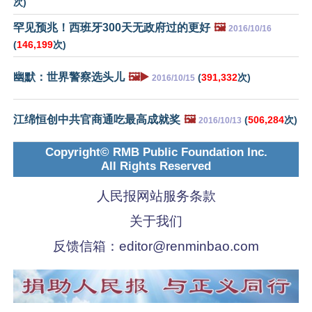
次)
罕见预兆！西班牙300天无政府过的更好
🖼️
2016/10/16
(
146,199
次)
幽默：世界警察选头儿
🖼️▶️
(
391,332
次)
2016/10/15
江绵恒创中共官商通吃最高成就奖
🖼️
(
506,284
次)
2016/10/13
Copyright© RMB Public Foundation Inc.
All Rights Reserved
人民报网站服务条款
关于我们
反馈信箱：
editor@renminbao.com