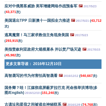
应对中俄黑客威胁 美军增建网络作战预备军
🖼️
2017/5/23
(
43,371
次)
美国退出TPP 日新澳十一国拟全力推进
🖼️
(
43,712
2017/5/21
次)
逃离魔窟！马三家求救信主角现身美国
🖼️
2017/5/23
(
293,915
次)
美指责叙利亚政府大规模屠杀 并以焚尸场灭迹
🖼️
2017/5/15
(
45,982
次)
更多文章导读：
2016年12月10日
高智晟写的书为何害怕高智晟看
🖼️
(
540,667
次)
2016/12/12
国务卿？哇！江媒彻底屏蔽罗拉巴克 死命推举洪博培(多
图/English)
(
151,240
次)
2016/12/10
古遗址和星宿之间被谁在神秘联系
🖼️
(
74,768
次)
2016/12/9