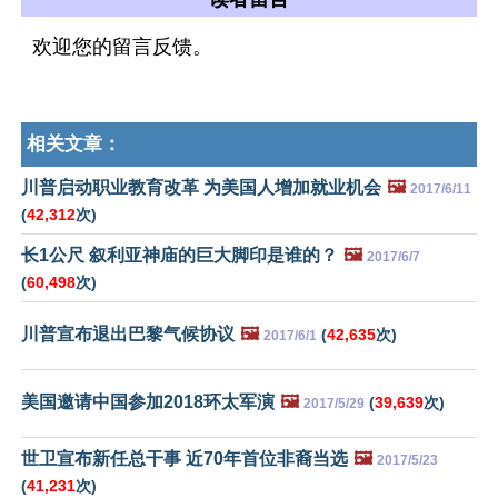
欢迎您的留言反馈。
相关文章：
川普启动职业教育改革 为美国人增加就业机会
🖼️
2017/6/11
(
42,312
次)
长1公尺 叙利亚神庙的巨大脚印是谁的？
🖼️
2017/6/7
(
60,498
次)
川普宣布退出巴黎气候协议
🖼️
(
42,635
次)
2017/6/1
美国邀请中国参加2018环太军演
🖼️
(
39,639
次)
2017/5/29
世卫宣布新任总干事 近70年首位非裔当选
🖼️
2017/5/23
(
41,231
次)