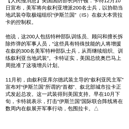
【人民报消息】美国国防部长阿什顿．卡特12月10
日宣布，美军将向叙利亚增派200名士兵，以协助当
地武装夺取极端组织“伊斯兰国”（IS）在叙大本营拉
卡的控制权。

他说，这200人包括特种部队训练员、顾问和擅长拆
除炸弹的军事人员，“这些具有特殊技能的人将增援
在叙的300名美军特种部队士兵，从而继续组织、训
练叙利亚当地武装”。卡特证实，美国总统奥巴马上
周批准了这项增兵计划。

11月初，由叙利亚库尔德武装主导的“叙利亚民主军”
宣布对“伊斯兰国”所谓的“首都”、叙北部城市拉卡正
式发起总攻。这一武装得到美国支持。早在10月下
旬，卡特就表示，打击“伊斯兰国”国际联合阵线将在