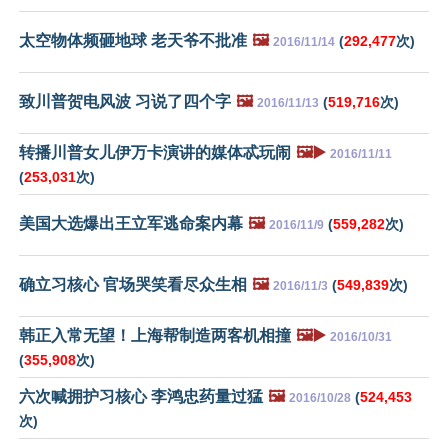
太空物体频砸地球 老天爷不批准
🖼️
(
292,477
次)
2016/11/14
致川普贺电风波 习说了四个字
🖼️
(
519,716
次)
2016/11/13
转播川普女儿伊万卡演讲的媒体忒玩闹
🖼️▶️
2016/11/11
(
253,031
次)
美国大选爆出王立军逃命案内幕
🖼️
(
559,282
次)
2016/11/9
确立习核心 官场哭笑看尽众生相
🖼️
(
549,839
次)
2016/11/3
韩正入常无望！上海帮制造两客机相撞
🖼️▶️
2016/10/31
(
355,908
次)
六次喊拥护习核心 李鸿忠药量过猛
🖼️
(
524,453
2016/10/28
次)