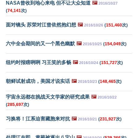
NASA曾收到地心来电 但不让大众知道
🖼️
2016/10/27
(
74,141
次)
面对镜头 苏荣对江曾依然抱幻想
🖼️
(
151,460
次)
2016/10/26
六中全会期间的又一个黑色幽默
🖼️
(
154,049
次)
2016/10/25
纽约时报瞎咧咧 习王笑的多畅
🖼️
(
151,727
次)
2016/10/24
朝鲜试射成功，美国才说实话
🖼️
(
148,465
次)
2016/10/23
宇宙永远都在挑战天文学家的研究成果
🖼️
2016/10/22
(
285,697
次)
习换将！江系迫害藏胞来对抗
🖼️
(
231,927
次)
2016/10/21
处理江在即，黄菊被逐出八宝山
🖼️
(
529,366
次)
2016/10/20