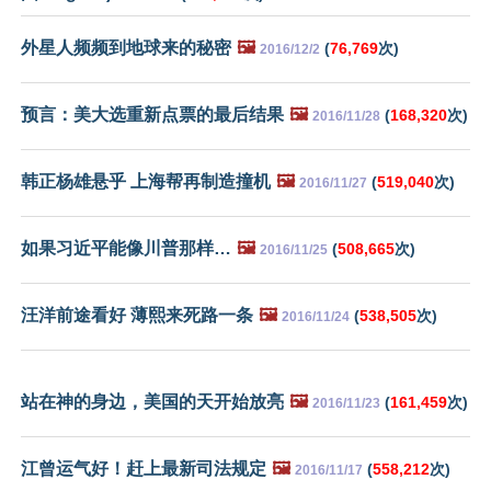
外星人频频到地球来的秘密
🖼️
(
76,769
次)
2016/12/2
预言：美大选重新点票的最后结果
🖼️
(
168,320
次)
2016/11/28
韩正杨雄悬乎 上海帮再制造撞机
🖼️
(
519,040
次)
2016/11/27
如果习近平能像川普那样…
🖼️
(
508,665
次)
2016/11/25
汪洋前途看好 薄熙来死路一条
🖼️
(
538,505
次)
2016/11/24
站在神的身边，美国的天开始放亮
🖼️
(
161,459
次)
2016/11/23
江曾运气好！赶上最新司法规定
🖼️
(
558,212
次)
2016/11/17