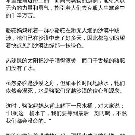
希望是前进路上的一面高高飘扬的旗帜，能给人以
无穷的力量和勇气，指引着人们去克服人生旅途中
的千辛万苦。

骆驼妈妈领着一群小骆驼在渺无人烟的沙漠中跋
涉，牠们已在沙漠中走了好多天，因此都急切盼望
着快点见到沙漠边缘那一抹绿色。

热辣辣的太阳把沙子晒得滚烫，而口干舌燥的骆驼
们没有了水。

虽然骆驼是沙漠之舟，但如果长时间地缺水，牠们
依然会渴死，水是骆驼们穿越沙漠的信心和源泉。

这时，骆驼妈妈从背上解下一只水桶，对大家说：
“只剩这一桶水了，我们要等到最后一刻再喝，不然
我们都会没命的。”
