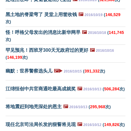
黑土地的脊梁弯了 灵堂上用筐收钱
🖼️
(
146,529
2016/10/19
次)
怪！呼格父母发出的消息比新华网早
🖼️
(
141,745
2016/10/18
次)
罕见预兆！西班牙300天无政府过的更好
🖼️
2016/10/16
(
146,199
次)
幽默：世界警察选头儿
🖼️▶️
(
391,332
次)
2016/10/15
江绵恒创中共官商通吃最高成就奖
🖼️
(
506,284
次)
2016/10/13
将地震赶到地壳深处的恩主
🖼️
(
295,968
次)
2016/10/13
现任北京司法局长发的狠誓将兑现
🖼️
(
149,826
次)
2016/10/12