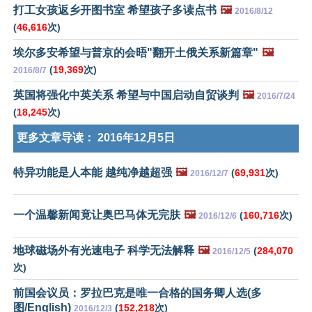
打工女孩返乡开图书室 希望孩子多读点书
🖼️
2016/8/12
(
46,616
次)
埃尔多安希望与普京的会晤"翻开土俄关系新篇章"
🖼️
(
19,369
次)
2016/8/7
英国将强化中英关系 希望与中国启动自贸谈判
🖼️
2016/7/24
(
18,245
次)
更多文章导读：
2016年12月5日
特异功能是人本能 越纯净越超强
🖼️
(
69,931
次)
2016/12/7
一个温馨新闻竟让奥巴马体无完肤
🖼️
(
160,716
次)
2016/12/6
地球磁场外有光速电子 科学无法解释
🖼️
(
284,070
2016/12/5
次)
前国会议员：罗拉巴克是唯一合格的国务卿人选(多
图/English)
(
152,218
次)
2016/12/3