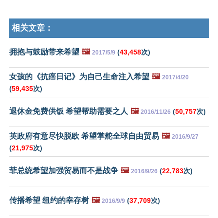
相关文章：
拥抱与鼓励带来希望
🖼️
(
43,458
次)
2017/5/9
女孩的《抗癌日记》为自己生命注入希望
🖼️
2017/4/20
(
59,435
次)
退休金免费供饭 希望帮助需要之人
🖼️
(
50,757
次)
2016/11/26
英政府有意尽快脱欧 希望掌舵全球自由贸易
🖼️
2016/9/27
(
21,975
次)
菲总统希望加强贸易而不是战争
🖼️
(
22,783
次)
2016/9/26
传播希望 纽约的幸存树
🖼️
(
37,709
次)
2016/9/9