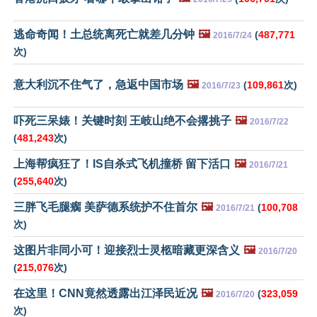
逃命奇闻！土总统离死亡就差几分钟
🖼️
(
487,771
2016/7/24
次)
意大利沉不住气了，急返中国市场
🖼️
(
109,861
次)
2016/7/23
吓死三呆婊！关键时刻 王岐山绝不会撂挑子
🖼️
2016/7/22
(
481,243
次)
上海帮疯狂了！IS自杀式飞机撞桥 留下活口
🖼️
2016/7/21
(
255,640
次)
三胖飞毛腿瘸 美萨德系统护不住首尔
🖼️
(
100,708
2016/7/21
次)
这图片非同小可！迎接烈士灵柩暗藏更深含义
🖼️
2016/7/20
(
215,076
次)
在这里！CNN竟然透露出江泽民近况
🖼️
(
323,059
2016/7/20
次)