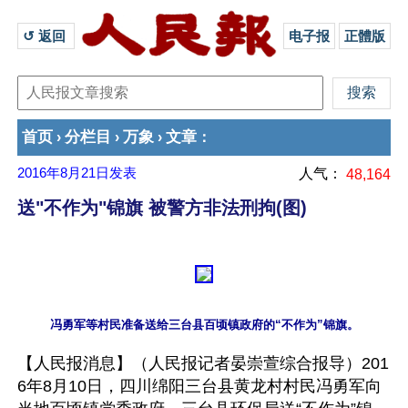
↺ 返回 
电子报
正體版
首页
分栏目
万象
文章
›
›
›
：
2016年8月21日
发表
人气：
48,164
送"不作为"锦旗 被警方非法刑拘(图)
【人民报消息】（人民报记者晏崇萱综合报导）201
6年8月10日，四川绵阳三台县黄龙村村民冯勇军向