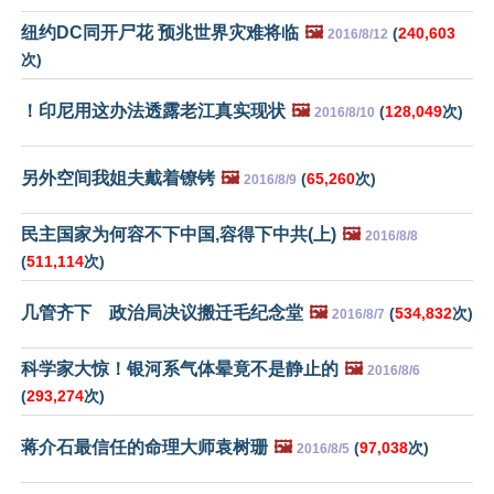
纽约DC同开尸花 预兆世界灾难将临
🖼️
(
240,603
2016/8/12
次)
！印尼用这办法透露老江真实现状
🖼️
(
128,049
次)
2016/8/10
另外空间我姐夫戴着镣铐
🖼️
(
65,260
次)
2016/8/9
民主国家为何容不下中国,容得下中共(上)
🖼️
2016/8/8
(
511,114
次)
几管齐下 政治局决议搬迁毛纪念堂
🖼️
(
534,832
次)
2016/8/7
科学家大惊！银河系气体晕竟不是静止的
🖼️
2016/8/6
(
293,274
次)
蒋介石最信任的命理大师袁树珊
🖼️
(
97,038
次)
2016/8/5