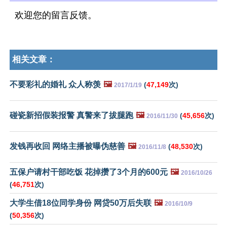
欢迎您的留言反馈。
相关文章：
不要彩礼的婚礼 众人称羡
🖼️
(
47,149
次)
2017/1/19
碰瓷新招假装报警 真警来了拔腿跑
🖼️
(
45,656
次)
2016/11/30
发钱再收回 网络主播被曝伪慈善
🖼️
(
48,530
次)
2016/11/8
五保户请村干部吃饭 花掉攒了3个月的600元
🖼️
2016/10/26
(
46,751
次)
大学生借18位同学身份 网贷50万后失联
🖼️
2016/10/9
(
50,356
次)