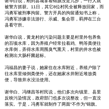
谢华白说，刚到县城拿着锦旗没走几步，一行人就
被警方抓获。11日，其它8位村民全被释放回家，而
冯勇军被刑事拘留。警方开具的拘留通知书上称，
冯勇军涉嫌非法游行、示威、集会罪，羁押在三台
县看守所。

谢华白说，黄龙村的污染问题主要是村里外包养鱼
的百顷水库，因为养殖户经常拉着鸡、鸭等粪便往
水库倒，弄得水库周围臭气熏天，村里的井水也被
检测出大肠杆菌超标。

冯福昌的妻子说，她家住在水库附近，养殖户除了
往水库里倾倒粪便外，还在她家水井附近堆放粪
便，导致井水没法使用。

谢华白、冯继昌等村民说，他们多次向镇里、县里
反映污染情况，政府部门也多次说整改，但一直没
落实。于是，冯勇军就制作了两面“不作为”锦旗。
