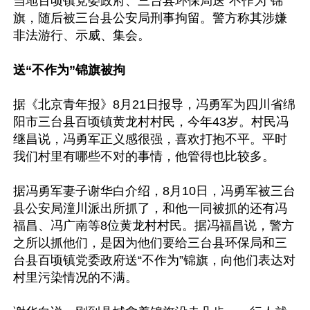
当地百顷镇党委政府、三台县环保局送“不作为”锦
旗，随后被三台县公安局刑事拘留。警方称其涉嫌
非法游行、示威、集会。

送“不作为”锦旗被拘
据《北京青年报》8月21日报导，冯勇军为四川省绵
阳市三台县百顷镇黄龙村村民，今年43岁。村民冯
继昌说，冯勇军正义感很强，喜欢打抱不平。平时
我们村里有哪些不对的事情，他管得也比较多。

据冯勇军妻子谢华白介绍，8月10日，冯勇军被三台
县公安局潼川派出所抓了，和他一同被抓的还有冯
福昌、冯广南等8位黄龙村村民。据冯福昌说，警方
之所以抓他们，是因为他们要给三台县环保局和三
台县百顷镇党委政府送“不作为”锦旗，向他们表达对
村里污染情况的不满。
