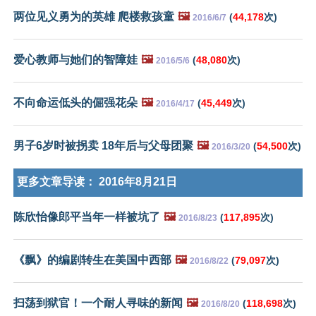
两位见义勇为的英雄 爬楼救孩童
🖼️
(
44,178
次)
2016/6/7
爱心教师与她们的智障娃
🖼️
(
48,080
次)
2016/5/6
不向命运低头的倔强花朵
🖼️
(
45,449
次)
2016/4/17
男子6岁时被拐卖 18年后与父母团聚
🖼️
(
54,500
次)
2016/3/20
更多文章导读：
2016年8月21日
陈欣怡像郎平当年一样被坑了
🖼️
(
117,895
次)
2016/8/23
《飘》的编剧转生在美国中西部
🖼️
(
79,097
次)
2016/8/22
扫荡到狱官！一个耐人寻味的新闻
🖼️
(
118,698
次)
2016/8/20