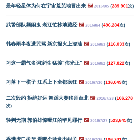
最年轻星体为何在宇宙荒芜地冒出来
🖼️
(
289,901
次)
2016/8/5
武警部队频闹鬼 老江忙抄地藏经
🖼️
(
496,284
次)
2016/8/4
韩春雨半夜遭咒骂 新京报火上浇油
🖼️
(
116,033
次)
2016/8/3
习这一霸气名词定性 猛搧"伟光正"
🖼️
(
127,822
次)
2016/8/2
习落下一棋子 江系上下全都疯狂
🖼️
(
136,049
次)
2016/7/30
二次毁约 拒绝好运 舞蹈大赛移师台北
🖼️
(
106,278
2016/7/28
次)
轻判无期 郭伯雄惊曝江的罕见罪行
🖼️
(
523,645
次)
2016/7/27
香港虎口拔牙 看哪个敢拿出钳子
🖼️
(
106,701
次)
2016/7/25