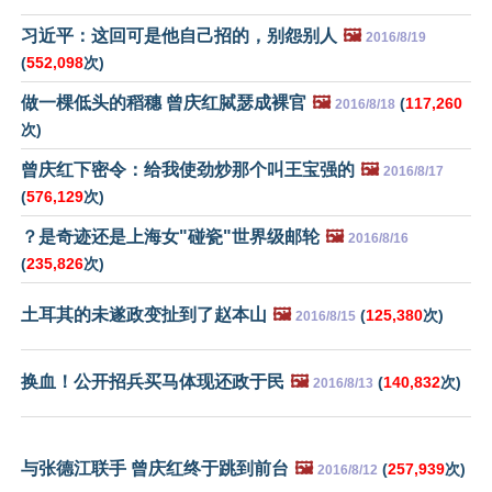
习近平：这回可是他自己招的，别怨别人
🖼️
2016/8/19
(
552,098
次)
做一棵低头的稻穗 曾庆红脦瑟成裸官
🖼️
(
117,260
2016/8/18
次)
曾庆红下密令：给我使劲炒那个叫王宝强的
🖼️
2016/8/17
(
576,129
次)
？是奇迹还是上海女"碰瓷"世界级邮轮
🖼️
2016/8/16
(
235,826
次)
土耳其的未遂政变扯到了赵本山
🖼️
(
125,380
次)
2016/8/15
换血！公开招兵买马体现还政于民
🖼️
(
140,832
次)
2016/8/13
与张德江联手 曾庆红终于跳到前台
🖼️
(
257,939
次)
2016/8/12