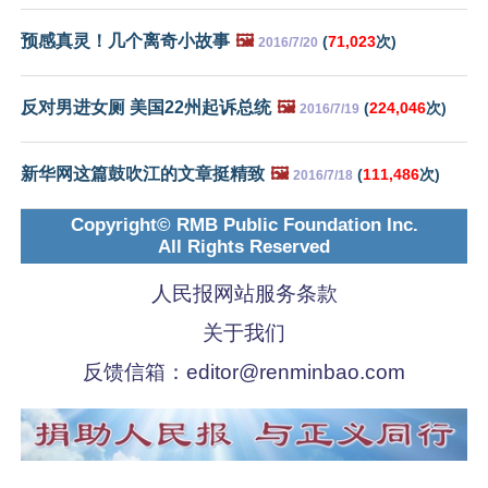
预感真灵！几个离奇小故事
🖼️
(
71,023
次)
2016/7/20
反对男进女厕 美国22州起诉总统
🖼️
(
224,046
次)
2016/7/19
新华网这篇鼓吹江的文章挺精致
🖼️
(
111,486
次)
2016/7/18
Copyright© RMB Public Foundation Inc.
All Rights Reserved
人民报网站服务条款
关于我们
反馈信箱：
editor@renminbao.com