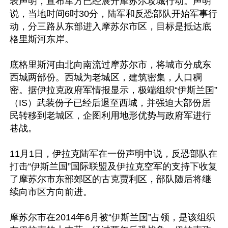
表声明，宣布军方已经展开摩苏尔攻城行动。声明
说，当地时间6时30分，陆军和反恐部队开始军事行
动，分三路从东部进入摩苏尔市区，目标是抵达底
格里斯河东岸。

底格里斯河由北向南流过摩苏尔市，将城市分成东
西城两部份。西城为老城区，建筑密集，人口稠
密。据伊拉克政府军情报显示，极端组织“伊斯兰国”
（IS）武装份子已经后退至西城，并强迫大部份居
民转移到老城区，企图利用地形优势与政府军进行
巷战。

11月1日，伊拉克陆军在一份声明中说，反恐部队在
打击“伊斯兰国”国际联盟及伊拉克空军的支持下收复
了摩苏尔市东部郊区的古克贾利区，部队随后将继
续向市区方向前进。

摩苏尔市在2014年6月被“伊斯兰国”占领，是该组织