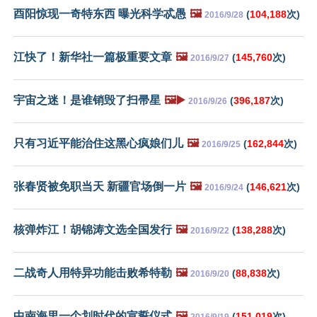
酉阳惊现一奇特东西 曝光科学忒愚
🖼️
(
104,188
次)
2016/9/28
江快了！新华社一篇极重要文章
🖼️
(
145,760
次)
2016/9/27
宇宙之迷！是谁销毁了扫帚星
🖼️▶️
(
396,187
次)
2016/9/26
只有习近平能治住这黑心疯娘们儿
🖼️
(
162,844
次)
2016/9/25
张春贤被免职当天 新疆官场倒一片
🖼️
(
146,621
次)
2016/9/24
核弹炸江！胡锦涛文选全国发行
🖼️
(
138,288
次)
2016/9/22
二战奇人用特异功能击败希特勒
🖼️
(
88,838
次)
2016/9/20
中南海里一个划时代的宣誓仪式
🖼️
(
151,019
次)
2016/9/19