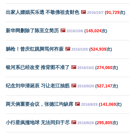
出家人嫖娼买乐透 不敬佛祖贪财色
🖼️
(
91,729
次)
2016/10/7
新华网删除了陈至立简历
🖼️
(
145,024
次)
2016/10/6
躺枪！曾庆红跳脚骂何祚庥
🖼️
(
524,939
次)
2016/10/5
银河系已经改变 推背图不准了
🖼️
(
274,060
次)
2016/10/2
纪念刘华清诞辰 习让老江抽筋
🖼️
(
527,147
次)
2016/9/29
两天俩重要会议，张德江均缺席
🖼️
(
141,069
次)
2016/9/29
小行星疯撞地球 无法同归于尽
🖼️
(
295,805
次)
2016/9/28