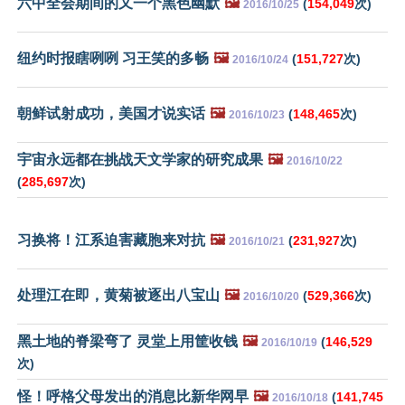
六中全会期间的又一个黑色幽默
🖼️
(
154,049
次)
2016/10/25
纽约时报瞎咧咧 习王笑的多畅
🖼️
(
151,727
次)
2016/10/24
朝鲜试射成功，美国才说实话
🖼️
(
148,465
次)
2016/10/23
宇宙永远都在挑战天文学家的研究成果
🖼️
2016/10/22
(
285,697
次)
习换将！江系迫害藏胞来对抗
🖼️
(
231,927
次)
2016/10/21
处理江在即，黄菊被逐出八宝山
🖼️
(
529,366
次)
2016/10/20
黑土地的脊梁弯了 灵堂上用筐收钱
🖼️
(
146,529
2016/10/19
次)
怪！呼格父母发出的消息比新华网早
🖼️
(
141,745
2016/10/18