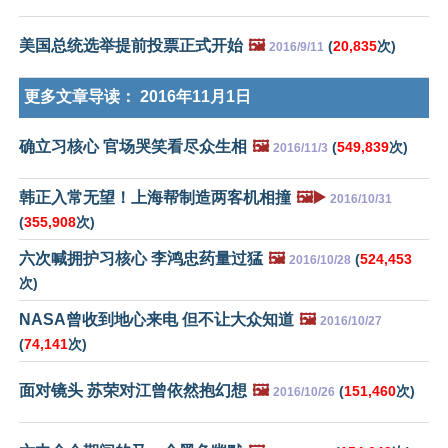
美国总统选举提前投票正式开始
🖼️
(
20,835
次)
2016/9/11
更多文章导读：
2016年11月1日
确立习核心 官场哭笑看尽众生相
🖼️
(
549,839
次)
2016/11/3
韩正入常无望！上海帮制造两客机相撞
🖼️▶️
2016/10/31
(
355,908
次)
六次喊拥护习核心 李鸿忠药量过猛
🖼️
(
524,453
2016/10/28
次)
NASA曾收到地心来电 但不让大众知道
🖼️
2016/10/27
(
74,141
次)
面对镜头 苏荣对江曾依然抱幻想
🖼️
(
151,460
次)
2016/10/26