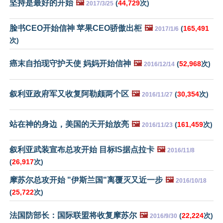
坚持是最好的开始
🖼️
(
44,729
次)
2017/3/25
脸书CEO开始信神 苹果CEO骄傲出柜
🖼️
(
165,491
2017/1/6
次)
癌末自拍现守护天使 妈妈开始信神
🖼️
(
52,968
次)
2016/12/14
叙利亚政府军又收复阿勒颇两个区
🖼️
(
30,354
次)
2016/11/27
站在神的身边，美国的天开始放亮
🖼️
(
161,459
次)
2016/11/23
叙利亚武装宣布总攻开始 目标IS据点拉卡
🖼️
2016/11/8
(
26,917
次)
摩苏尔总攻开始 "伊斯兰国"离覆灭又近一步
🖼️
2016/10/18
(
25,722
次)
法国防部长：国际联盟将收复摩苏尔
🖼️
(
22,224
次)
2016/9/30