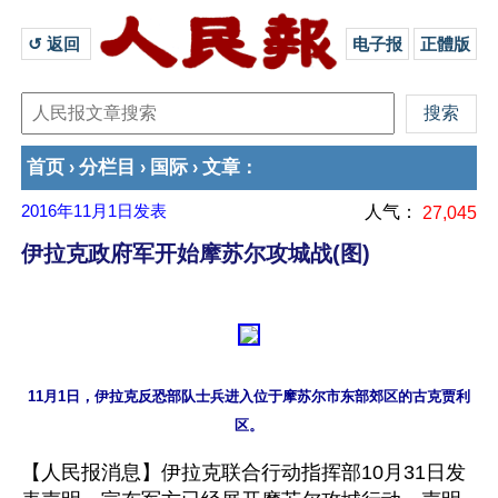
↺ 返回 
电子报
正體版
首页
分栏目
国际
文章
›
›
›
：
2016年11月1日
发表
人气：
27,045
伊拉克政府军开始摩苏尔攻城战(图)
11月1日，伊拉克反恐部队士兵进入位于摩苏尔市东部郊区的古克贾利
【人民报消息】伊拉克联合行动指挥部10月31日发