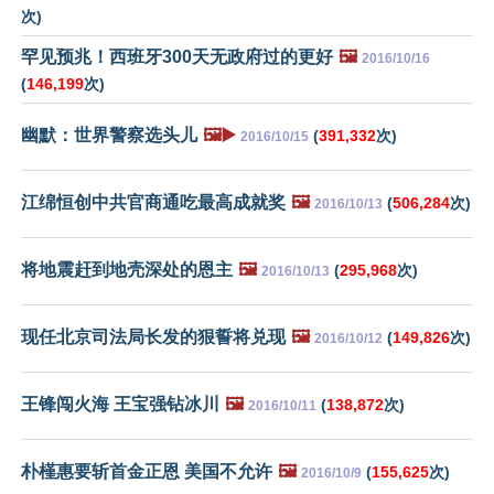
次)
罕见预兆！西班牙300天无政府过的更好
🖼️
2016/10/16
(
146,199
次)
幽默：世界警察选头儿
🖼️▶️
(
391,332
次)
2016/10/15
江绵恒创中共官商通吃最高成就奖
🖼️
(
506,284
次)
2016/10/13
将地震赶到地壳深处的恩主
🖼️
(
295,968
次)
2016/10/13
现任北京司法局长发的狠誓将兑现
🖼️
(
149,826
次)
2016/10/12
王锋闯火海 王宝强钻冰川
🖼️
(
138,872
次)
2016/10/11
朴槿惠要斩首金正恩 美国不允许
🖼️
(
155,625
次)
2016/10/9