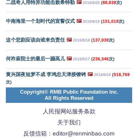
二战奇人用特异功能击败希特勒
🖼️
(
88,838
次)
2016/9/20
中南海里一个划时代的宣誓仪式
🖼️
(
151,019
次)
2016/9/19
这个悲剧应该由谁来负责任
🖼️
(
137,039
次)
2016/9/18
何祚庥院士的最后一蹦高儿
🖼️
(
236,346
次)
2016/9/17
黄兴国夜短梦不成 李鸿忠天津接镣铐
🖼️
(
518,769
2016/9/16
次)
Copyright© RMB Public Foundation Inc.
All Rights Reserved
人民报网站服务条款
关于我们
反馈信箱：
editor@renminbao.com