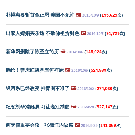
朴槿惠要斩首金正恩 美国不允许
🖼️
(
155,625
次)
2016/10/9
出家人嫖娼买乐透 不敬佛祖贪财色
🖼️
(
91,729
次)
2016/10/7
新华网删除了陈至立简历
🖼️
(
145,024
次)
2016/10/6
躺枪！曾庆红跳脚骂何祚庥
🖼️
(
524,939
次)
2016/10/5
银河系已经改变 推背图不准了
🖼️
(
274,060
次)
2016/10/2
纪念刘华清诞辰 习让老江抽筋
🖼️
(
527,147
次)
2016/9/29
两天俩重要会议，张德江均缺席
🖼️
(
141,069
次)
2016/9/29