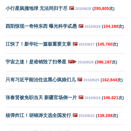
小行星疯撞地球 无法同归于尽
🖼️
(
295,805
次)
2016/9/28
酉阳惊现一奇特东西 曝光科学忒愚
🖼️
(
104,188
次)
2016/9/28
江快了！新华社一篇极重要文章
🖼️
(
145,760
次)
2016/9/27
宇宙之迷！是谁销毁了扫帚星
🖼️▶️
(
396,187
次)
2016/9/26
只有习近平能治住这黑心疯娘们儿
🖼️
(
162,844
次)
2016/9/25
张春贤被免职当天 新疆官场倒一片
🖼️
(
146,621
次)
2016/9/24
核弹炸江！胡锦涛文选全国发行
🖼️
(
138,288
次)
2016/9/22