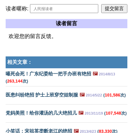
读者暱称:
读者留言
欢迎您的留言反馈。
相关文章：
嘬死会死！广东纪委给一把手办班有绝招
🖼️
2014/8/13
(
263,144
次)
医患纠纷绝招 护士上班穿空姐制服
🖼️
(
101,586
次)
2014/5/22
党妈美照！给你灌汤的几大绝招儿
🖼️
(
107,548
次)
2013/11/19
小笑话：宋祖英垄断老江的绝招
🖼️
(
83,330
次)
2013/4/23