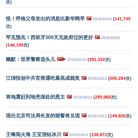
次)
怪！呼格父母发出的消息比新华网早
🖼️
(
141,745
2016/10/18
次)
罕见预兆！西班牙300天无政府过的更好
🖼️
2016/10/16
(
146,199
次)
幽默：世界警察选头儿
🖼️▶️
(
391,332
次)
2016/10/15
江绵恒创中共官商通吃最高成就奖
🖼️
(
506,284
次)
2016/10/13
将地震赶到地壳深处的恩主
🖼️
(
295,968
次)
2016/10/13
现任北京司法局长发的狠誓将兑现
🖼️
(
149,826
次)
2016/10/12
王锋闯火海 王宝强钻冰川
🖼️
(
138,872
次)
2016/10/11