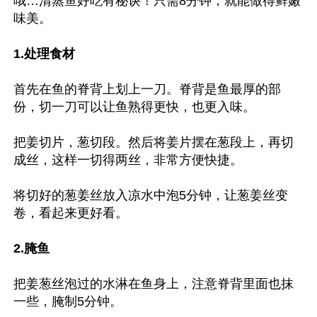
哦…清蒸鱼好吃有秘诀！只需8分钟，就能做得鲜嫩
味美。

1.处理食材
首先在鱼的脊背上划上一刀。脊背是鱼最厚的部
份，切一刀可以让鱼熟得更快，也更入味。

把姜切片，葱切段。然后将姜片摆在葱段上，再切
成丝，这样一切得两丝，非常方便快捷。

将切好的葱姜丝放入凉水中泡5分钟，让葱姜丝变
卷，看起来更好看。

2.腌鱼
把姜葱丝泡过的水淋在鱼身上，注意脊背里面也抹
一些，腌制5分钟。
