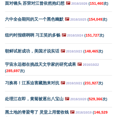
面对镜头 苏荣对江曾依然抱幻想
🖼️
(
151,460
次)
2016/10/26
六中全会期间的又一个黑色幽默
🖼️
(
154,049
次)
2016/10/25
纽约时报瞎咧咧 习王笑的多畅
🖼️
(
151,727
次)
2016/10/24
朝鲜试射成功，美国才说实话
🖼️
(
148,465
次)
2016/10/23
宇宙永远都在挑战天文学家的研究成果
🖼️
2016/10/22
(
285,697
次)
习换将！江系迫害藏胞来对抗
🖼️
(
231,927
次)
2016/10/21
处理江在即，黄菊被逐出八宝山
🖼️
(
529,366
次)
2016/10/20
黑土地的脊梁弯了 灵堂上用筐收钱
🖼️
(
146,529
2016/10/19