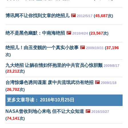
博讯网不让你找到文章的绝招儿
🖼️
(
45,687
次)
2012/5/17
绝不是黑色幽默：中南海绝招
🖼️
(
23,567
次)
2010/4/24
绝招儿！由丑变靓的一个真实小故事
🖼️
(
37,196
2009/10/31
次)
九大绝招 让躺在情妇怀抱里的中共官员心惊胆颤
2009/8/17
(
23,212
次)
台湾惊爆色诱间谍案 废中共流氓武功有绝招
🖼️
2009/1/18
(
26,702
次)
更多文章导读：
2016年10月25日
NASA曾收到地心来电 但不让大众知道
🖼️
2016/10/27
(
74,141
次)