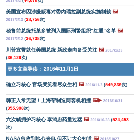
(
44,078
次)
2017/3/2
美国宣布因涉嫌贩毒对委内瑞拉副总统实施制裁
🖼️
(
38,756
次)
2017/2/13
秘鲁前总统托莱多被列入国际刑警组织"红通"名单
🖼️
(
36,738
次)
2017/2/12
川普宣誓就任美国总统 新政走向备受关注
🖼️
2017/1/23
(
36,129
次)
更多文章导读：
2016年11月1日
确立习核心 官场哭笑看尽众生相
🖼️
(
549,839
次)
2016/11/3
韩正入常无望！上海帮制造两客机相撞
🖼️▶️
2016/10/31
(
355,908
次)
六次喊拥护习核心 李鸿忠药量过猛
🖼️
(
524,453
2016/10/28
次)
NASA曾收到地心来电 但不让大众知道
🖼️
2016/10/27