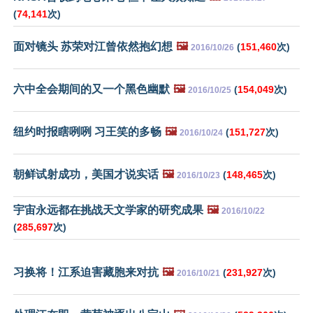
(
74,141
次)
面对镜头 苏荣对江曾依然抱幻想
🖼️
(
151,460
次)
2016/10/26
六中全会期间的又一个黑色幽默
🖼️
(
154,049
次)
2016/10/25
纽约时报瞎咧咧 习王笑的多畅
🖼️
(
151,727
次)
2016/10/24
朝鲜试射成功，美国才说实话
🖼️
(
148,465
次)
2016/10/23
宇宙永远都在挑战天文学家的研究成果
🖼️
2016/10/22
(
285,697
次)
习换将！江系迫害藏胞来对抗
🖼️
(
231,927
次)
2016/10/21