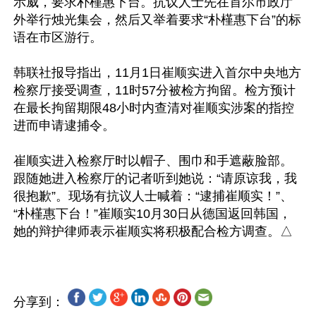
示威，要求朴槿惠下台。抗议人士先在首尔市政厅
外举行烛光集会，然后又举着要求“朴槿惠下台”的标
语在市区游行。

韩联社报导指出，11月1日崔顺实进入首尔中央地方
检察厅接受调查，11时57分被检方拘留。检方预计
在最长拘留期限48小时内查清对崔顺实涉案的指控
进而申请逮捕令。

崔顺实进入检察厅时以帽子、围巾和手遮蔽脸部。
跟随她进入检察厅的记者听到她说：“请原谅我，我
很抱歉”。现场有抗议人士喊着：“逮捕崔顺实！”、
“朴槿惠下台！”崔顺实10月30日从德国返回韩国，
分享到：