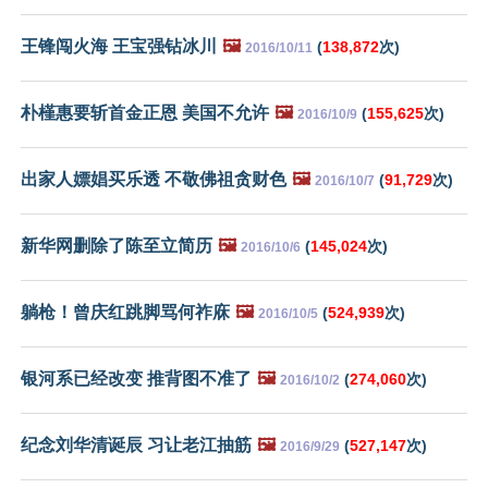
王锋闯火海 王宝强钻冰川
🖼️
(
138,872
次)
2016/10/11
朴槿惠要斩首金正恩 美国不允许
🖼️
(
155,625
次)
2016/10/9
出家人嫖娼买乐透 不敬佛祖贪财色
🖼️
(
91,729
次)
2016/10/7
新华网删除了陈至立简历
🖼️
(
145,024
次)
2016/10/6
躺枪！曾庆红跳脚骂何祚庥
🖼️
(
524,939
次)
2016/10/5
银河系已经改变 推背图不准了
🖼️
(
274,060
次)
2016/10/2
纪念刘华清诞辰 习让老江抽筋
🖼️
(
527,147
次)
2016/9/29