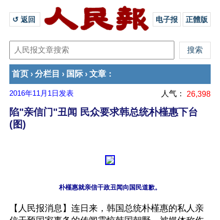
↺ 返回 
电子报
正體版
首页
分栏目
国际
文章
›
›
›
：
2016年11月1日
发表
人气：
26,398
陷"亲信门"丑闻 民众要求韩总统朴槿惠下台
(图)
【人民报消息】连日来，韩国总统朴槿惠的私人亲