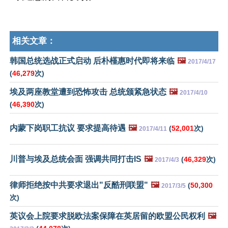
相关文章：
韩国总统选战正式启动 后朴槿惠时代即将来临
🖼️
2017/4/17
(
46,279
次)
埃及两座教堂遭到恐怖攻击 总统颁紧急状态
🖼️
2017/4/10
(
46,390
次)
内蒙下岗职工抗议 要求提高待遇
🖼️
(
52,001
次)
2017/4/11
川普与埃及总统会面 强调共同打击IS
🖼️
(
46,329
次)
2017/4/3
律师拒绝按中共要求退出"反酷刑联盟"
🖼️
(
50,300
2017/3/5
次)
英议会上院要求脱欧法案保障在英居留的欧盟公民权利
🖼️