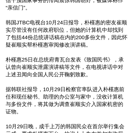
信干预国家事务的传闻震惊韩国朝野，被媒体称作
“亲信门”。

韩国JTBC电视台10月24日报导，朴槿惠的密友崔顺
实尽管没有任何政府职位，但她的计算机中却找到
了包括44份总统讲话稿在内的200多份文件，因此怀
疑崔顺实帮朴槿惠审阅修改演讲稿。

朴槿惠25日在总统府青瓦台发表《致国民书》，承
认曾向崔顺实泄露演讲稿等文件，在电视讲话中对
上述丑闻向全国人民公开鞠躬致歉。

据韩联社报导，10月29日检察官率队进入朴槿惠前
任和现任秘书、助理的办公室与家中，没收计算机
与多份文件，将其做为调查崔顺实介入国家机密的
证物。

10月29日晚，成千上万的韩国民众在首尔举行集会