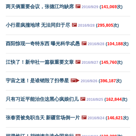
两天俩重要会议，张德江均缺席
🖼️
(
141,069
次)
2016/9/29
小行星疯撞地球 无法同归于尽
🖼️
(
295,805
次)
2016/9/28
酉阳惊现一奇特东西 曝光科学忒愚
🖼️
(
104,188
次)
2016/9/28
江快了！新华社一篇极重要文章
🖼️
(
145,760
次)
2016/9/27
宇宙之迷！是谁销毁了扫帚星
🖼️▶️
(
396,187
次)
2016/9/26
只有习近平能治住这黑心疯娘们儿
🖼️
(
162,844
次)
2016/9/25
张春贤被免职当天 新疆官场倒一片
🖼️
(
146,621
次)
2016/9/24