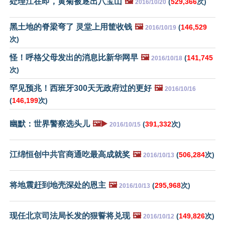
处理江在即，黄菊被逐出八宝山
🖼️
(
529,366
次)
2016/10/20
黑土地的脊梁弯了 灵堂上用筐收钱
🖼️
(
146,529
2016/10/19
次)
怪！呼格父母发出的消息比新华网早
🖼️
(
141,745
2016/10/18
次)
罕见预兆！西班牙300天无政府过的更好
🖼️
2016/10/16
(
146,199
次)
幽默：世界警察选头儿
🖼️▶️
(
391,332
次)
2016/10/15
江绵恒创中共官商通吃最高成就奖
🖼️
(
506,284
次)
2016/10/13
将地震赶到地壳深处的恩主
🖼️
(
295,968
次)
2016/10/13
现任北京司法局长发的狠誓将兑现
🖼️
(
149,826
次)
2016/10/12