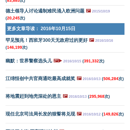
(
83,885
次)
德土领导人讨论遏制难民涌入欧洲问题
🖼️
2015/10/19
(
20,245
次)
更多文章导读：
2016年10月15日
罕见预兆！西班牙300天无政府过的更好
🖼️
2016/10/16
(
146,199
次)
幽默：世界警察选头儿
🖼️▶️
(
391,332
次)
2016/10/15
江绵恒创中共官商通吃最高成就奖
🖼️
(
506,284
次)
2016/10/13
将地震赶到地壳深处的恩主
🖼️
(
295,968
次)
2016/10/13
现任北京司法局长发的狠誓将兑现
🖼️
(
149,826
次)
2016/10/12