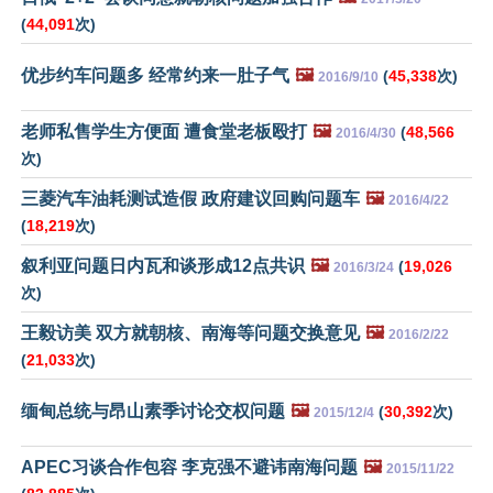
(
44,091
次)
优步约车问题多 经常约来一肚子气
🖼️
(
45,338
次)
2016/9/10
老师私售学生方便面 遭食堂老板殴打
🖼️
(
48,566
2016/4/30
次)
三菱汽车油耗测试造假 政府建议回购问题车
🖼️
2016/4/22
(
18,219
次)
叙利亚问题日内瓦和谈形成12点共识
🖼️
(
19,026
2016/3/24
次)
王毅访美 双方就朝核、南海等问题交换意见
🖼️
2016/2/22
(
21,033
次)
缅甸总统与昂山素季讨论交权问题
🖼️
(
30,392
次)
2015/12/4
APEC习谈合作包容 李克强不避讳南海问题
🖼️
2015/11/22