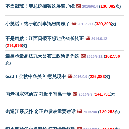
不当跟班！菲总统捅破这层窗户纸
🖼️
(
130,062
次)
2016/9/14
小笑话：终于轮到李鸿忠同志了
🖼️
(
339,208
次)
2016/9/13
不是幽默：江西日报不想让代省长转正
🖼️
2016/9/12
(
291,096
次)
最高检最高法九天公布三政策是为这
🖼️
(
162,596
2016/9/11
次)
G20！金秋中华美 神意兑现中
🖼️
(
225,086
次)
2016/9/9
向老祖宗求药方 习近平智高一等
🖼️
(
141,791
次)
2016/9/9
击退江系反扑 俞正声发表重要讲话
🖼️
(
120,253
次)
2016/9/8