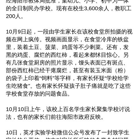
经海阳市教体局批准，集幼儿、小学、初中为一体
的全日制民办学校。现有在校生3,600余人，教职工
200人。

10月9日起，一段由学生家长在该校食堂所拍摄的视
频在网上疯传。视频画面显示，在食堂冷库的铁盆
里，装着土豆、菠菜、鸡蛋等不少剩菜。还有，发
黑的鸡蛋、腐烂的西红柿，看起来都怵目惊心。另
有几张食堂厨房的照片显示，馒头表面已有斑点、
部份西红柿已经干瘪腐烂，甚至有装玉米面（粉）
的袋子上印着“饲料”等字样，有家长怀疑“学校给学
生吃猪食”。也有家长怀疑孩子肚子痛就是吃了这些
学校食堂存放的问题食品。

10月10日上午，该校上百名学生家长聚集学校讨说
法，也有的家长们前往海阳市政府反映。

10日，英才实验学校微信公众号发布了一封致学生