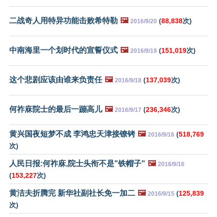
二战奇人用特异功能击败希特勒
🖼️
(
88,838
次)
2016/9/20
中南海里一个划时代的宣誓仪式
🖼️
(
151,019
次)
2016/9/19
这个悲剧应该由谁来负责任
🖼️
(
137,039
次)
2016/9/18
何祚庥院士的最后一蹦高儿
🖼️
(
236,346
次)
2016/9/17
黄兴国夜短梦不成 李鸿忠天津接镣铐
🖼️
(
518,769
2016/9/16
次)
人民日报:何祚庥,院士头衔不是"铁帽子"
🖼️
2016/9/16
(
153,227
次)
黄洁夫折腾完 新华社副社长免一加二
🖼️
(
125,839
2016/9/15
次)