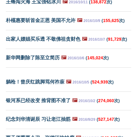
王锋闯火海 王宝强钻冰川
🖼️
(
138,872
次)
2016/10/11
朴槿惠要斩首金正恩 美国不允许
🖼️
(
155,625
次)
2016/10/9
出家人嫖娼买乐透 不敬佛祖贪财色
🖼️
(
91,729
次)
2016/10/7
新华网删除了陈至立简历
🖼️
(
145,024
次)
2016/10/6
躺枪！曾庆红跳脚骂何祚庥
🖼️
(
524,939
次)
2016/10/5
银河系已经改变 推背图不准了
🖼️
(
274,060
次)
2016/10/2
纪念刘华清诞辰 习让老江抽筋
🖼️
(
527,147
次)
2016/9/29