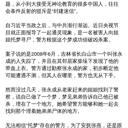
题，从小到大接受无神论教育的很多中国人，往往
会条件反射的驳斥是“封建迷信”。

自习近平当政之后，与中共渐行渐远。近日央视节
目就正面报导了一起通灵现象，是一名被害人向姐
姐托梦寻尸，警方根据这个梦成功侦破凶杀案。

案子说的是2008年6月，吉林省长白山市一个叫张永
成的人失踪了，并且在其邻居家柴垛下发现了他的
带血上衣。警方通过勘察张永成的家，初步断定他
可能遭遇不测，但其人在哪里，警方也无从下手。

然而没过几天，张永成从老家赶来的姐姐找到了警
察，说自己做了一个梦，梦见弟弟告诉自己他已被
杀，埋在了一个地方。她希望警方能够和她一起去
找到那个埋着她弟弟尸体的地方。

无法相信“托梦”存在的警方，为了安抚张燕，还是跟