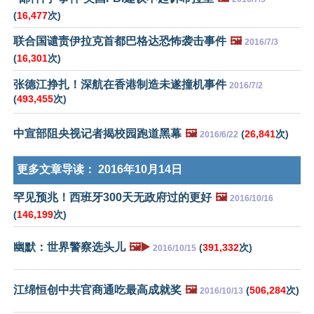
(
16,477
次)
联合国谴责伊拉克首都巴格达恐怖袭击事件
🖼️
2016/7/3
(
16,301
次)
张德江挣扎！深航在香港制造未遂撞机事件
2016/7/2
(
493,455
次)
中宣部阻央视记者揭校园跑道黑幕
🖼️
(
26,841
次)
2016/6/22
更多文章导读：
2016年10月14日
罕见预兆！西班牙300天无政府过的更好
🖼️
2016/10/16
(
146,199
次)
幽默：世界警察选头儿
🖼️▶️
(
391,332
次)
2016/10/15
江绵恒创中共官商通吃最高成就奖
🖼️
(
506,284
次)
2016/10/13