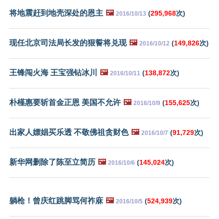
将地震赶到地壳深处的恩主
🖼️
(
295,968
次)
2016/10/13
现任北京司法局长发的狠誓将兑现
🖼️
(
149,826
次)
2016/10/12
王锋闯火海 王宝强钻冰川
🖼️
(
138,872
次)
2016/10/11
朴槿惠要斩首金正恩 美国不允许
🖼️
(
155,625
次)
2016/10/9
出家人嫖娼买乐透 不敬佛祖贪财色
🖼️
(
91,729
次)
2016/10/7
新华网删除了陈至立简历
🖼️
(
145,024
次)
2016/10/6
躺枪！曾庆红跳脚骂何祚庥
🖼️
(
524,939
次)
2016/10/5