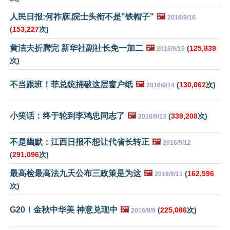
人民日报:何祚庥,院士头衔不是"铁帽子"
🖼️
2016/9/16
(
153,227
次)
黄洁夫折腾完 新华社副社长免一加二
🖼️
(
125,839
2016/9/15
次)
不当跟班！菲总统捅破这层窗户纸
🖼️
(
130,062
次)
2016/9/14
小笑话：终于轮到李鸿忠同志了
🖼️
(
339,208
次)
2016/9/13
不是幽默：江西日报不想让代省长转正
🖼️
2016/9/12
(
291,096
次)
最高检最高法九天公布三政策是为这
🖼️
(
162,596
2016/9/11
次)
G20！金秋中华美 神意兑现中
🖼️
(
225,086
次)
2016/9/9