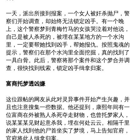
一天，派出所接到报案，一个女人被奸杀抛尸，警
察们开始调查，却始终无法锁定凶手。有一个晚
上，这个警察梦到青梅竹马的女孩哭泣着对他说，
自己是被人杀死的，被埋在某某地方的一个水沟
里，一定要帮她找到凶手，帮她报仇。按照鬼魂的
提示，警察们在那个水沟里全面挖掘，真的找到了
一具白骨。此后，警察将那个案件和这个梦合并调
查，很快找到线索，锁定凶手缉拿归案。

富商托梦透凶嫌
这位跟帖的网友从此对灵异事件开始产生兴趣，并
且也注意搜集一些数据。他还提到，康熙年间有一
位富商在外被熟人杀死夺走财物，也曾托梦家人，
说某某某见财起意杀我，埋在何处云云。相隔千里
的家人找到他的尸首坐实了梦境，马上告知官府，
官府将此人缉拿归案。
