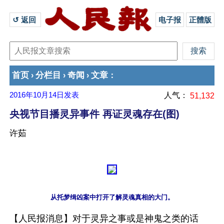
↺ 返回 
电子报
正體版
首页
分栏目
奇闻
文章
›
›
›
：
2016年10月14日
发表
人气：
51,132
央视节目播灵异事件 再证灵魂存在(图)
许茹
【人民报消息】对于灵异之事或是神鬼之类的话