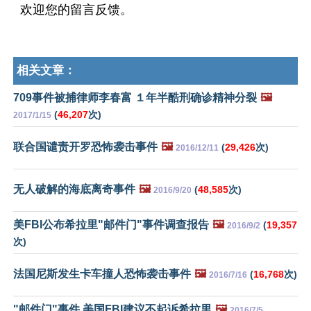
欢迎您的留言反馈。
相关文章：
709事件被捕律师李春富 １年半酷刑确诊精神分裂
🖼️
(
46,207
次)
2017/1/15
联合国谴责开罗恐怖袭击事件
🖼️
(
29,426
次)
2016/12/11
无人破解的海底离奇事件
🖼️
(
48,585
次)
2016/9/20
美FBI公布希拉里"邮件门"事件调查报告
🖼️
(
19,357
2016/9/2
次)
法国尼斯发生卡车撞人恐怖袭击事件
🖼️
(
16,768
次)
2016/7/16
"邮件门"事件 美国FBI建议不起诉希拉里
🖼️
2016/7/5