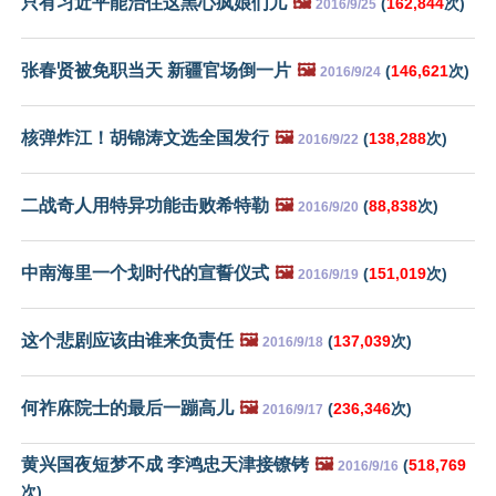
只有习近平能治住这黑心疯娘们儿
🖼️
(
162,844
次)
2016/9/25
张春贤被免职当天 新疆官场倒一片
🖼️
(
146,621
次)
2016/9/24
核弹炸江！胡锦涛文选全国发行
🖼️
(
138,288
次)
2016/9/22
二战奇人用特异功能击败希特勒
🖼️
(
88,838
次)
2016/9/20
中南海里一个划时代的宣誓仪式
🖼️
(
151,019
次)
2016/9/19
这个悲剧应该由谁来负责任
🖼️
(
137,039
次)
2016/9/18
何祚庥院士的最后一蹦高儿
🖼️
(
236,346
次)
2016/9/17
黄兴国夜短梦不成 李鸿忠天津接镣铐
🖼️
(
518,769
2016/9/16
次)