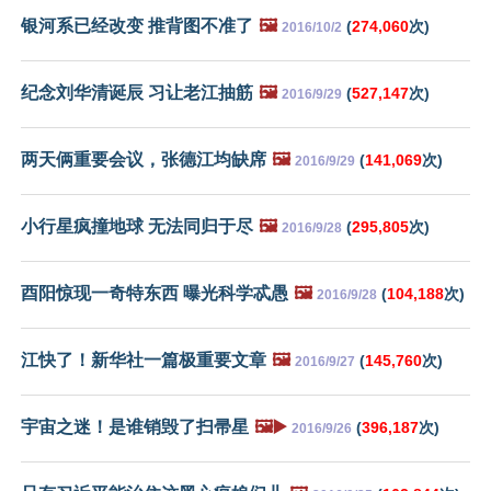
银河系已经改变 推背图不准了
🖼️
(
274,060
次)
2016/10/2
纪念刘华清诞辰 习让老江抽筋
🖼️
(
527,147
次)
2016/9/29
两天俩重要会议，张德江均缺席
🖼️
(
141,069
次)
2016/9/29
小行星疯撞地球 无法同归于尽
🖼️
(
295,805
次)
2016/9/28
酉阳惊现一奇特东西 曝光科学忒愚
🖼️
(
104,188
次)
2016/9/28
江快了！新华社一篇极重要文章
🖼️
(
145,760
次)
2016/9/27
宇宙之迷！是谁销毁了扫帚星
🖼️▶️
(
396,187
次)
2016/9/26