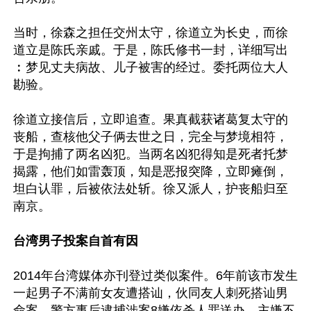
当时，徐森之担任交州太守，徐道立为长史，而徐
道立是陈氏亲戚。于是，陈氏修书一封，详细写出
︰梦见丈夫病故、儿子被害的经过。委托两位大人
勘验。

徐道立接信后，立即追查。果真截获诸葛复太守的
丧船，查核他父子俩去世之日，完全与梦境相符，
于是拘捕了两名凶犯。当两名凶犯得知是死者托梦
揭露，他们如雷轰顶，知是恶报突降，立即瘫倒，
坦白认罪，后被依法处斩。徐又派人，护丧船归至
南京。

台湾男子投案自首有因
2014年台湾媒体亦刊登过类似案件。6年前该市发生
一起男子不满前女友遭搭讪，伙同友人刺死搭讪男
命案，警方事后逮捕涉案8嫌依杀人罪送办，主嫌不