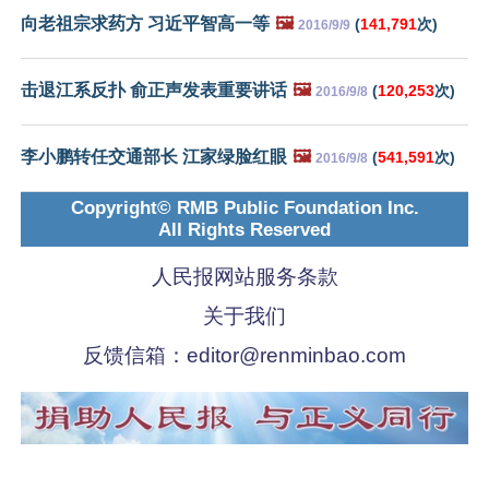
向老祖宗求药方 习近平智高一等
🖼️
(
141,791
次)
2016/9/9
击退江系反扑 俞正声发表重要讲话
🖼️
(
120,253
次)
2016/9/8
李小鹏转任交通部长 江家绿脸红眼
🖼️
(
541,591
次)
2016/9/8
Copyright© RMB Public Foundation Inc.
All Rights Reserved
人民报网站服务条款
关于我们
反馈信箱：
editor@renminbao.com