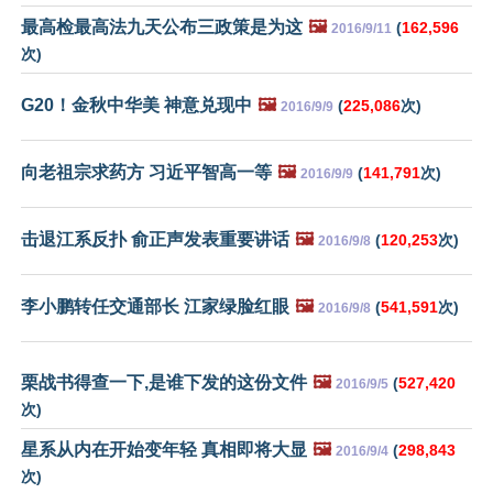
最高检最高法九天公布三政策是为这
🖼️
(
162,596
2016/9/11
次)
G20！金秋中华美 神意兑现中
🖼️
(
225,086
次)
2016/9/9
向老祖宗求药方 习近平智高一等
🖼️
(
141,791
次)
2016/9/9
击退江系反扑 俞正声发表重要讲话
🖼️
(
120,253
次)
2016/9/8
李小鹏转任交通部长 江家绿脸红眼
🖼️
(
541,591
次)
2016/9/8
栗战书得查一下,是谁下发的这份文件
🖼️
(
527,420
2016/9/5
次)
星系从内在开始变年轻 真相即将大显
🖼️
(
298,843
2016/9/4
次)