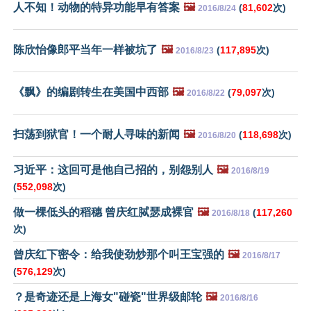
人不知！动物的特异功能早有答案
🖼️
(
81,602
次)
2016/8/24
陈欣怡像郎平当年一样被坑了
🖼️
(
117,895
次)
2016/8/23
《飘》的编剧转生在美国中西部
🖼️
(
79,097
次)
2016/8/22
扫荡到狱官！一个耐人寻味的新闻
🖼️
(
118,698
次)
2016/8/20
习近平：这回可是他自己招的，别怨别人
🖼️
2016/8/19
(
552,098
次)
做一棵低头的稻穗 曾庆红脦瑟成裸官
🖼️
(
117,260
2016/8/18
次)
曾庆红下密令：给我使劲炒那个叫王宝强的
🖼️
2016/8/17
(
576,129
次)
？是奇迹还是上海女"碰瓷"世界级邮轮
🖼️
2016/8/16