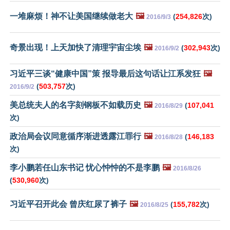
一堆麻烦！神不让美国继续做老大
🖼️
(
254,826
次)
2016/9/3
奇景出现！上天加快了清理宇宙尘埃
🖼️
(
302,943
次)
2016/9/2
习近平三谈“健康中国”策 报导最后这句话让江系发狂
🖼️
(
503,757
次)
2016/9/2
美总统夫人的名字刻钢板不如载历史
🖼️
(
107,041
2016/8/29
次)
政治局会议同意循序渐进透露江罪行
🖼️
(
146,183
2016/8/28
次)
李小鹏若任山东书记 忧心忡忡的不是李鹏
🖼️
2016/8/26
(
530,960
次)
习近平召开此会 曾庆红尿了裤子
🖼️
(
155,782
次)
2016/8/25