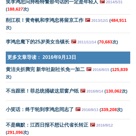
笑李鸿忠问持枪特警那句话的一定是年轻人
🖼️
2014/5/31
(
188,627
次)
削江权！黄奇帆和李鸿忠将留京工作
🖼️
(
484,911
2013/12/1
次)
李鸿忠麾下的25岁美女当镇长
🖼️
(
70,683
次)
2011/11/14
更多文章导读：
2016年9月13日
黄洁夫折腾完 新华社副社长免一加二
🖼️
(
125,839
2016/9/15
次)
不当跟班！菲总统捅破这层窗户纸
🖼️
(
130,062
次)
2016/9/14
小笑话：终于轮到李鸿忠同志了
🖼️
(
339,208
次)
2016/9/13
不是幽默：江西日报不想让代省长转正
🖼️
2016/9/12
(
291,096
次)