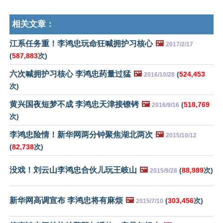
相关文章：
江系任务重！李鸿忠玩命狂喊拥护习核心
🖼️
2017/2/17
(
587,883
次)
六次喊拥护习核心 李鸿忠药量过猛
🖼️
(
524,453
2016/10/28
次)
黄兴国夜短梦不成 李鸿忠天津接镣铐
🖼️
(
518,769
2016/9/16
次)
李鸿忠险情！新华网两分钟聚焦湖北两次
🖼️
2015/10/12
(
82,738
次)
没戏！刘云山李鸿忠合伙儿玩王岐山
🖼️
(
88,989
次)
2015/9/28
新华网高调宣布 李鸿忠将有麻烦
🖼️
(
303,456
次)
2015/7/10