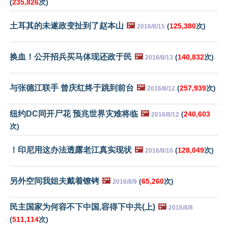
(
235,826
次)
土耳其的未遂政变扯到了赵本山
🖼️
(
125,380
次)
2016/8/15
换血！公开招兵买马体现还政于民
🖼️
(
140,832
次)
2016/8/13
与张德江联手 曾庆红终于跳到前台
🖼️
(
257,939
次)
2016/8/12
纽约DC同开尸花 预兆世界灾难将临
🖼️
(
240,603
2016/8/12
次)
！印尼用这办法透露老江真实现状
🖼️
(
128,049
次)
2016/8/10
另外空间我姐夫戴着镣铐
🖼️
(
65,260
次)
2016/8/9
民主国家为何容不下中国,容得下中共(上)
🖼️
2016/8/8
(
511,114
次)