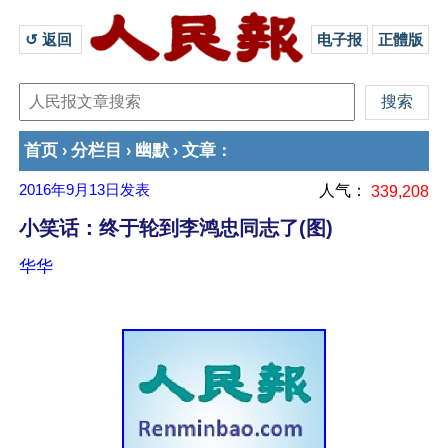
↺ 返回 
电子报
正體版
首页
分栏目
幽默
文章
›
›
›
：
2016年9月13日
发表
人气：
339,208
小笑话：终于轮到李鸿忠同志了(图)
华华