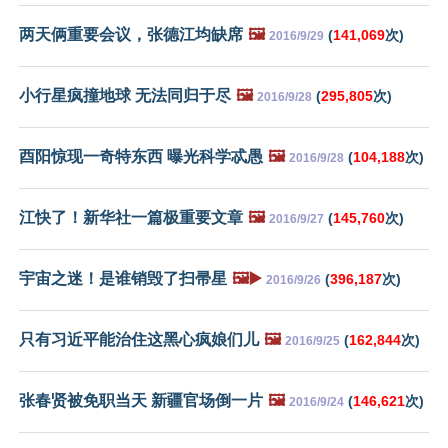
两天俩重要会议，张德江均缺席
🖼️
(
141,069
次)
2016/9/29
小行星疯撞地球 无法同归于尽
🖼️
(
295,805
次)
2016/9/28
酉阳惊现一奇特东西 曝光科学忒愚
🖼️
(
104,188
次)
2016/9/28
江快了！新华社一篇极重要文章
🖼️
(
145,760
次)
2016/9/27
宇宙之迷！是谁销毁了扫帚星
🖼️▶️
(
396,187
次)
2016/9/26
只有习近平能治住这黑心疯娘们儿
🖼️
(
162,844
次)
2016/9/25
张春贤被免职当天 新疆官场倒一片
🖼️
(
146,621
次)
2016/9/24