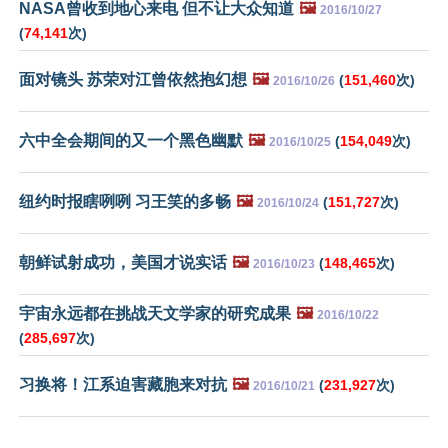
NASA曾收到地心来电 但不让大众知道
🖼️
2016/10/27
(
74,141
次)
面对镜头 苏荣对江曾依然抱幻想
🖼️
(
151,460
次)
2016/10/26
六中全会期间的又一个黑色幽默
🖼️
(
154,049
次)
2016/10/25
纽约时报瞎咧咧 习王笑的多畅
🖼️
(
151,727
次)
2016/10/24
朝鲜试射成功，美国才说实话
🖼️
(
148,465
次)
2016/10/23
宇宙永远都在挑战天文学家的研究成果
🖼️
2016/10/22
(
285,697
次)
习换将！江系迫害藏胞来对抗
🖼️
(
231,927
次)
2016/10/21