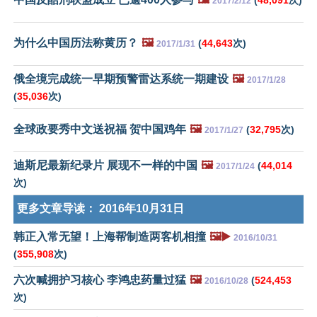
2017/2/12
为什么中国历法称黄历？
🖼️
(
44,643
次)
2017/1/31
俄全境完成统一早期预警雷达系统一期建设
🖼️
2017/1/28
(
35,036
次)
全球政要秀中文送祝福 贺中国鸡年
🖼️
(
32,795
次)
2017/1/27
迪斯尼最新纪录片 展现不一样的中国
🖼️
(
44,014
2017/1/24
次)
更多文章导读：
2016年10月31日
韩正入常无望！上海帮制造两客机相撞
🖼️▶️
2016/10/31
(
355,908
次)
六次喊拥护习核心 李鸿忠药量过猛
🖼️
(
524,453
2016/10/28
次)