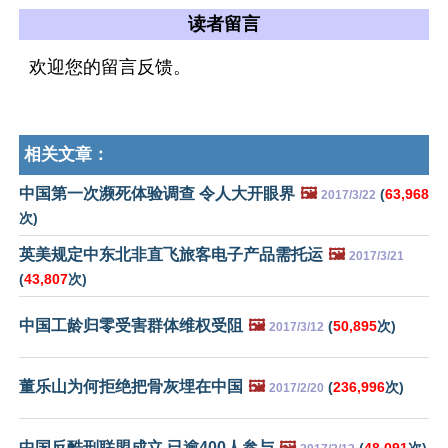
读者留言
欢迎您的留言反馈。
相关文章：
中国第一次濒死体验调查 令人大开眼界
🖼️
(
63,968
2017/3/22
次)
英美规定中东北非直飞旅客电子产品需托运
🖼️
2017/3/21
(
43,807
次)
中国工龄归零受害群体维权受阻
🖼️
(
50,895
次)
2017/3/12
董乐山为何拒绝把骨灰埋在中国
🖼️
(
236,996
次)
2017/2/20
中国反酷刑联盟成立 已逾400人参与
🖼️
(
48,091
次)