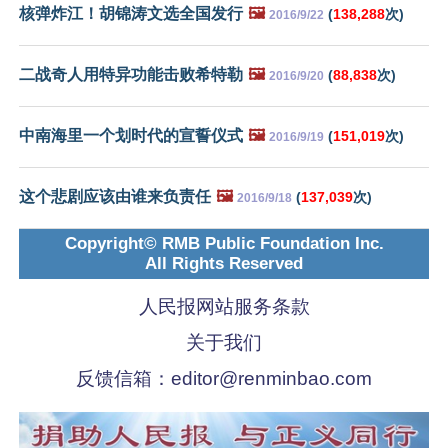
核弹炸江！胡锦涛文选全国发行
🖼️
(
138,288
次)
2016/9/22
二战奇人用特异功能击败希特勒
🖼️
(
88,838
次)
2016/9/20
中南海里一个划时代的宣誓仪式
🖼️
(
151,019
次)
2016/9/19
这个悲剧应该由谁来负责任
🖼️
(
137,039
次)
2016/9/18
Copyright© RMB Public Foundation Inc.
All Rights Reserved
人民报网站服务条款
关于我们
反馈信箱：
editor@renminbao.com