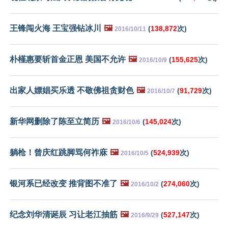
王锋闯火海 王宝强钻冰川
🖼️
(
138,872
次)
2016/10/11
朴槿惠要斩首金正恩 美国不允许
🖼️
(
155,625
次)
2016/10/9
出家人嫖娼买乐透 不敬佛祖贪财色
🖼️
(
91,729
次)
2016/10/7
新华网删除了陈至立简历
🖼️
(
145,024
次)
2016/10/6
躺枪！曾庆红跳脚骂何祚庥
🖼️
(
524,939
次)
2016/10/5
银河系已经改变 推背图不准了
🖼️
(
274,060
次)
2016/10/2
纪念刘华清诞辰 习让老江抽筋
🖼️
(
527,147
次)
2016/9/29