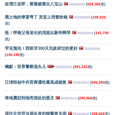
处理江在即，黄菊被逐出八宝山
🖼️
(
529,366
次)
2016/10/20
黑土地的脊梁弯了 灵堂上用筐收钱
🖼️
(
146,529
2016/10/19
次)
怪！呼格父母发出的消息比新华网早
🖼️
(
141,745
2016/10/18
次)
罕见预兆！西班牙300天无政府过的更好
🖼️
2016/10/16
(
146,199
次)
幽默：世界警察选头儿
🖼️▶️
(
391,332
次)
2016/10/15
江绵恒创中共官商通吃最高成就奖
🖼️
(
506,284
次)
2016/10/13
将地震赶到地壳深处的恩主
🖼️
(
295,968
次)
2016/10/13
现任北京司法局长发的狠誓将兑现
🖼️
(
149,826
次)
2016/10/12