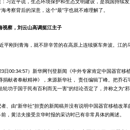
道：习近平说，生态环境保护和生态文明建设，是我国持续发
海考察背后的深意，这个“最”字也就不难理解了。

海视察，刘云山高调挺江主子
习近平刚到青海，就不辞辛苦的在高原上连续驱车奔波。江的
23日00:34:57）新华网刊登新闻《中外专家肯定中国器官移
辱捐献者奉献精神》，来源新华社， 责任编辑丁峰。把乔石
法轮功于国于民有百利而无一害”的结论否定了，并称之为“邪教
者、由“新华社”担责的新闻稿并没有说明中国器官移植改革的
多前，黄洁夫接受京华时报的采访时已有非常具体的阐述。
