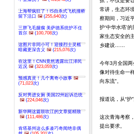
抓，不仅是要
常讲，生态环
上海帮疯狂了！IS自杀式飞机撞桥
留下活口
🖼️
(
255,640
次)
察期间，习近
护‘中华水塔’
三胖飞毛腿瘸 美萨德系统护不住
首尔
🖼️
(
100,708
次)
家生态安全的
这图片非同小可！迎接烈士灵柩
乡建设……

暗藏更深含义
🖼️
(
215,076
次)
在这里！CNN竟然透露出江泽民
今年3月全国
近况
🖼️
(
323,059
次)
像对待生命一样
预感真灵！几个离奇小故事
🖼️
向东流”。

(
71,023
次)
反对男进女厕 美国22州起诉总统
报道说，从“护”
🖼️
(
224,046
次)
新华网这篇鼓吹江的文章挺精致
🖼️
(
111,486
次)
这次青海考察
提出要求。

肯塔基州这么多凑巧奇闻绝非偶
然
🖼️
(
105,201
次)