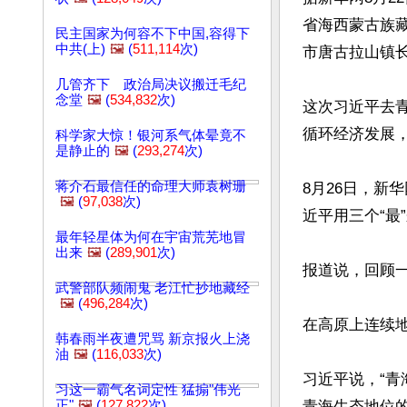
省海西蒙古族
民主国家为何容不下中国,容得下
中共(上)
🖼️
(
511,114
次)
市唐古拉山镇长
几管齐下 政治局决议搬迁毛纪
念堂
🖼️
(
534,832
次)
这次习近平去
循环经济发展
科学家大惊！银河系气体晕竟不
是静止的
🖼️
(
293,274
次)
蒋介石最信任的命理大师袁树珊
8月26日，新
🖼️
(
97,038
次)
近平用三个“最”
最年轻星体为何在宇宙荒芜地冒
出来
🖼️
(
289,901
次)
报道说，回顾一
武警部队频闹鬼 老江忙抄地藏经
🖼️
(
496,284
次)
在高原上连续
韩春雨半夜遭咒骂 新京报火上浇
油
🖼️
(
116,033
次)
习近平说，“
习这一霸气名词定性 猛搧"伟光
正"
🖼️
(
127,822
次)
青海生态地位的