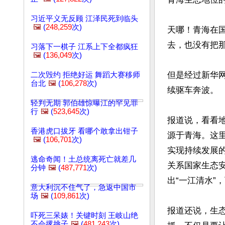
习近平义无反顾 江泽民死到临头
🖼️
(
248,259
次)
天哪！青海在
去，也没有把那
习落下一棋子 江系上下全都疯狂
🖼️
(
136,049
次)
但是经过新华
二次毁约 拒绝好运 舞蹈大赛移师
台北
🖼️
(
106,278
次)
续驱车奔波。

轻判无期 郭伯雄惊曝江的罕见罪
行
🖼️
(
523,645
次)
报道说，看看
香港虎口拔牙 看哪个敢拿出钳子
源于青海。这
🖼️
(
106,701
次)
实现持续发展
逃命奇闻！土总统离死亡就差几
关系国家生态安
分钟
🖼️
(
487,771
次)
出“一江清水”
意大利沉不住气了，急返中国市
场
🖼️
(
109,861
次)
报道还说，生
吓死三呆婊！关键时刻 王岐山绝
不会撂挑子
🖼️
(
481,243
次)