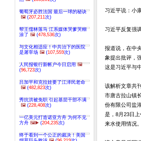
习近平说：小康
葡萄牙必胜法国 最后一球的秘诀
🖼️
(
207,211
次)
习近平反复强调
帮王儒林落马 江系媒体哭爹哭糊
涂了
🖼️
(
478,536
次)
与文化相适应！中共治下的医院
报道说，在中央
是屠宰场
🖼️
(
107,559
次)
象提出批评，
人民报银行新帐户今日启用
🖼️
这是习近平与中
(
96,723
次)
吕加平和克拉娃要了江泽民老命
该解析文章共刊
🖼️
(
482,823
次)
市唐古拉山镇长
秀抗洪被免职 引起基层干部不满
份有限公司盐
🖼️
(
228,408
次)
是，8月23日
一亿美元打造诺亚方舟 为何不见
方舟
🖼️▶️
(
204,235
次)
来水使用情况。
终于看到一个公正的裁决！美国
烟草巨头败诉
🖼️
(
96,219
次)