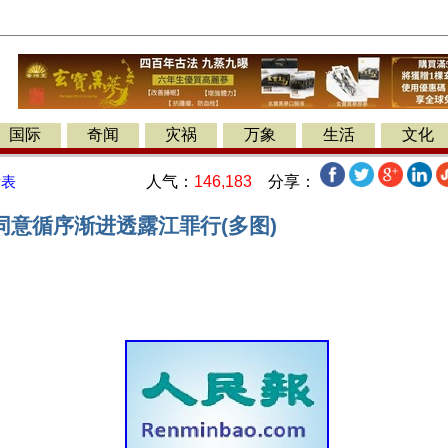
国际
奇闻
灾祸
万象
生活
文化
人气：
146,183
分享：
发表
同意循序渐进透露江罪行(多图)