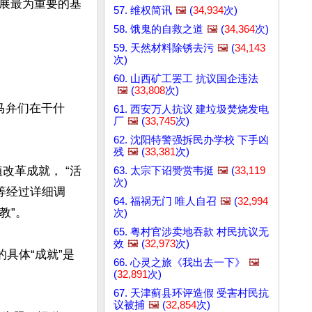
展最为重要的基
57. 维权简讯
🖼️
(
34,934
次)
58. 饿鬼的自救之道
🖼️
(
34,364
次)
59. 天然材料除锈去污
🖼️
(
34,143
次)
60. 山西矿工罢工 抗议国企违法
🖼️
(
33,808
次)
马弁们在干什
61. 西安万人抗议 建垃圾焚烧发电
厂
🖼️
(
33,745
次)
62. 沈阳特警强拆民办学校 下手凶
残
🖼️
(
33,381
次)
植改革成就， “活
63. 太宗下诏赞赏韦挺
🖼️
(
33,119
次)
等经过详细调
64. 福祸无门 唯人自召
🖼️
(
32,994
”。

次)
65. 粤村官涉卖地吞款 村民抗议无
效
🖼️
(
32,973
次)
具体“成就”是
66. 心灵之旅《我出去一下》
🖼️
(
32,891
次)
67. 天津蓟县环评造假 受害村民抗
议被捕
🖼️
(
32,854
次)