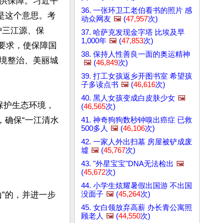
供保障。习近平
36. 一张环卫工老伯看书的照片 感
是这个意思。考
动众网友
🖼️
(
47,957
次)
护三江源、保
37. 哈萨克发现金字塔 比埃及早
1,000年
🖼️
(
47,853
次)
划要求，使保障国
38. 保持人性善良一面的奥运精神
境整治、美丽城
🖼️
(
46,849
次)
39. 打工女孩返乡开图书室 希望孩
子多读点书
🖼️
(
46,616
次)
40. 黑人女孩变成白皮肤少女
🖼️
保护生态环境，
(
46,565
次)
，确保“一江清水
41. 神奇狗狗数秒钟嗅出癌症 已救
500多人
🖼️
(
46,106
次)
42. 一家人外出扫墓 房屋被铲成废
墟
🖼️
(
45,767
次)
43. "外星宝宝"DNA无法检出
🖼️
(
45,672
次)
44. 小学生炫耀暑假出国游 不出国
没面子
🖼️
(
45,264
次)
”的，并进一步
45. 女白领放弃高薪 办长青公寓照
顾老人
🖼️
(
44,550
次)