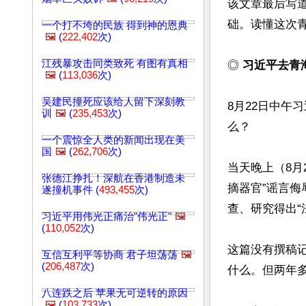
该文章最后写
础。读懂这次青
一个打不垮的民族 得到神的恩典
🖼️
(
222,402
次)
江残暴攻击同类致死 有图有真相
◎ 
习近平去青
🖼️
(
113,036
次)
吴建民撞死应该给人留下深刻教
8月22日中午
训
🖼️
(
235,453
次)
么？

一个震惊全人类的新闻出现在美
国
🖼️
(
262,706
次)
当天晚上（8月
张德江挣扎！深航在香港制造未
摘器官”谣言侮
遂撞机事件 (
493,455
次)
查、研究得出“
习近平用伟光正痛治"伟光正"
🖼️
(
110,052
次)
这篇没有撰稿记
互信互利平等协商 君子坦荡荡
🖼️
(
206,487
次)
什么。但两年
八连跌之后 苹果无可逆转的原因
🖼️
(
103,733
次)