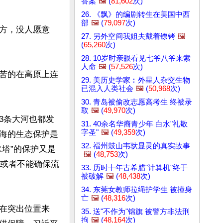
答案
🖼️
(
81,602
次)
26. 《飘》的编剧转生在美国中西
部
🖼️
(
79,097
次)
方，没人愿意
27. 另外空间我姐夫戴着镣铐
🖼️
(
65,260
次)
28. 10岁时亲眼看见七爷八爷来索
人命
🖼️
(
57,526
次)
苦的在高原上连
29. 美历史学家︰外星人杂交生物
已混入人类社会
🖼️
(
50,968
次)
30. 青岛被偷改志愿高考生 终被录
取
🖼️
(
49,970
次)
3条大河也都发
31. 40余名华裔青少年 白水"礼敬
字圣"
🖼️
(
49,359
次)
海的生态保护是
32. 福州鼓山韦驮显灵的真实故事
塔”的保护又是
🖼️
(
48,753
次)
，或者不能确保流
33. 历时十年古希腊"计算机"终于
被破解
🖼️
(
48,438
次)
34. 东莞女教师拉绳护学生 被撞身
亡
🖼️
(
48,316
次)
在突出位置来
35. 送"不作为"锦旗 被警方非法刑
拘
🖼️
(
48,164
次)