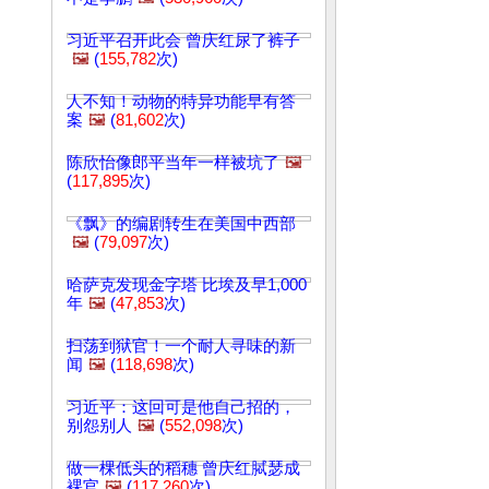
习近平召开此会 曾庆红尿了裤子
🖼️
(
155,782
次)
人不知！动物的特异功能早有答
案
🖼️
(
81,602
次)
陈欣怡像郎平当年一样被坑了
🖼️
(
117,895
次)
《飘》的编剧转生在美国中西部
🖼️
(
79,097
次)
哈萨克发现金字塔 比埃及早1,000
年
🖼️
(
47,853
次)
扫荡到狱官！一个耐人寻味的新
闻
🖼️
(
118,698
次)
习近平：这回可是他自己招的，
别怨别人
🖼️
(
552,098
次)
做一棵低头的稻穗 曾庆红脦瑟成
裸官
🖼️
(
117,260
次)