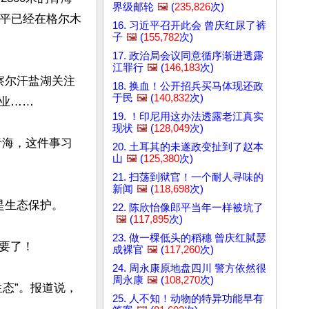
界级邮轮
🖼️
(
235,826
次)
近平已经在格尔木
16. 习近平召开此会 曾庆红尿了裤
子
🖼️
(
155,782
次)
17. 政治局会议同意循序渐进透露
江罪行
🖼️
(
146,183
次)
察尔汗盐湖关注
18. 换血！公开招兵买马体现还政
于民
🖼️
(
140,832
次)
……

19. ！印尼用这办法透露老江真实
现状
🖼️
(
128,049
次)
青海，这件事习
20. 土耳其的未遂政变扯到了赵本
山
🖼️
(
125,380
次)
21. 扫荡到狱官！一个耐人寻味的
新闻
🖼️
(
118,698
次)
生态保护。

22. 陈欣怡像郎平当年一样被坑了
🖼️
(
117,895
次)
23. 做一棵低头的稻穗 曾庆红脦瑟
了！

成裸官
🖼️
(
117,260
次)
24. 周永康原地盘四川 警方依然很
周永康
🖼️
(
108,270
次)
态”。报道说，
25. 人不知！动物的特异功能早有