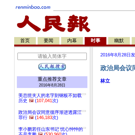
首页
要闻
内幕
时事
幽默
2016年8月28日
政治局会议
重点推荐文章
林立
2016年8月28日
美总统夫人的名字刻钢板不如载
历史
🖼️
(
107,041
次)
政治局会议同意循序渐进透露江
罪行
🖼️
(
146,183
次)
李小鹏若任山东书记 忧心忡忡的
不是李鹏
🖼️
(
530,960
次)