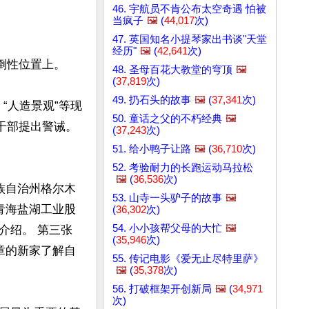
46. 宇航员不肯公布太空奇遇 怕被
当疯子
🖼️
(
44,017
次)
47. 英国知名小提琴家出书谈"天堂
经历"
🖼️
(
42,641
次)
性位置上。

48. 圣母百花大教堂的穹顶
🖼️
(
37,819
次)
49. 扔石头的故事
🖼️
(
37,341
次)
“人造景观”等现
50. 童话之父的不朽经典
🖼️
干部提出警诫。
(
37,243
次)
51. 给小鸭子让路
🖼️
(
36,710
次)
52. 考验耐力的长跑运动马拉松
🖼️
(
36,536
次)
族自治州格尔木
53. 山寺一头驴子的故事
🖼️
青海盐湖工业股
(
36,302
次)
54. 小小孩帮父母的大忙
🖼️
介绍。 第三张
(
35,946
次)
章的新家了解自
55. 传记电影《爱无止尽特里萨》
🖼️
(
35,378
次)
56. 打破框架开创新局
🖼️
(
34,971
次)