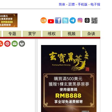
简体
-
正體
-
手机版
-
电子报
专题
寰宇
维权
视频
杂谈