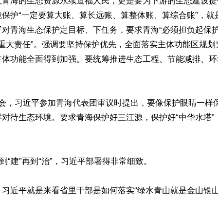
让青海的生态资源永续造福人民，更是要为下游的生态建设提
境保护“一定要算大账、算长远账、算整体账、算综合账”，就
平对青海生态保护定目标、下任务，要求青海“必须担负起保
的重大责任”。强调要坚持保护优先，全面落实主体功能区规
主体功能全面得到加强。要统筹推进生态工程、节能减排、环
两会，习近平参加青海代表团审议时提出，要像保护眼睛一样
对待生态环境。要求青海保护好三江源，保护好“中华水塔”
到“建”再到“治”，习近平部署得非常细致。

，习近平就是来看省里干部是如何落实“绿水青山就是金山银山