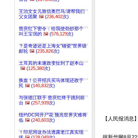
王治文女儿致信奥巴马:请帮我们
父女团聚
🖼️
(
236,402
次)
曾庆红下密令：给我使劲炒那个
叫王宝强的
🖼️
(
576,129
次)
？是奇迹还是上海女"碰瓷"世界级
邮轮
🖼️
(
235,826
次)
土耳其的未遂政变扯到了赵本山
🖼️
(
125,380
次)
换血！公开招兵买马体现还政于
民
🖼️
(
140,832
次)
与张德江联手 曾庆红终于跳到前
台
🖼️
(
257,939
次)
纽约DC同开尸花 预兆世界灾难将
【人民报消息】
临
🖼️
(
240,603
次)
！印尼用这办法透露老江真实现
据新华网8月2
状
🖼️
(
128,049
次)