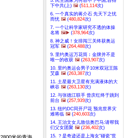
5. 民主国家为何容不下中国,容得
下中共(上)
🖼️
(
511,114
次)
6. 一个真实的蒋介石 先天下之忧
而忧
🖼️
(
480,824
次)
7. 一个让科学家研究不透的体操
。
名将
🖼️▶️
(
378,964
次)
8. 神之威！女排闯三关终获奥运
冠军
🖼️
(
264,488
次)
9. 里约奥运万花筒︰金牌并不是
唯一的收获
🖼️
(
263,907
次)
10. 里约奥运会男子10米双冠王陈
艾森
🖼️
(
263,387
次)
11. 土星最大卫星有充满液体的大
峡谷
🖼️
(
263,130
次)
12. 与张德江联手 曾庆红终于跳到
前台
🖼️
(
257,939
次)
13. 纽约DC同开尸花 预兆世界灾
难将临
🖼️
(
240,603
次)
14. 王治文女儿致信奥巴马:请帮我
们父女团聚
🖼️
(
236,402
次)
15. ？是奇迹还是上海女"碰瓷"世
800米的青海