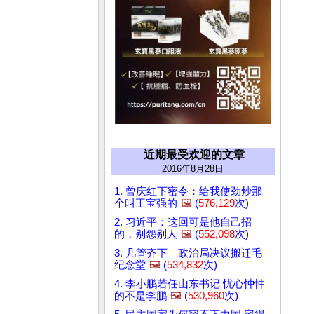
近期最受欢迎的文章
2016年8月28日
1. 曾庆红下密令：给我使劲炒那
个叫王宝强的
🖼️
(
576,129
次)
2. 习近平：这回可是他自己招
的，别怨别人
🖼️
(
552,098
次)
3. 几管齐下 政治局决议搬迁毛
纪念堂
🖼️
(
534,832
次)
4. 李小鹏若任山东书记 忧心忡忡
的不是李鹏
🖼️
(
530,960
次)