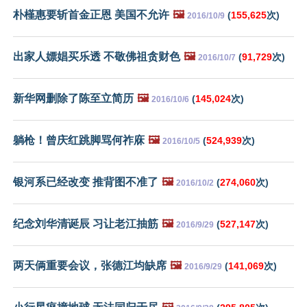
朴槿惠要斩首金正恩 美国不允许
🖼️
(
155,625
次)
2016/10/9
出家人嫖娼买乐透 不敬佛祖贪财色
🖼️
(
91,729
次)
2016/10/7
新华网删除了陈至立简历
🖼️
(
145,024
次)
2016/10/6
躺枪！曾庆红跳脚骂何祚庥
🖼️
(
524,939
次)
2016/10/5
银河系已经改变 推背图不准了
🖼️
(
274,060
次)
2016/10/2
纪念刘华清诞辰 习让老江抽筋
🖼️
(
527,147
次)
2016/9/29
两天俩重要会议，张德江均缺席
🖼️
(
141,069
次)
2016/9/29