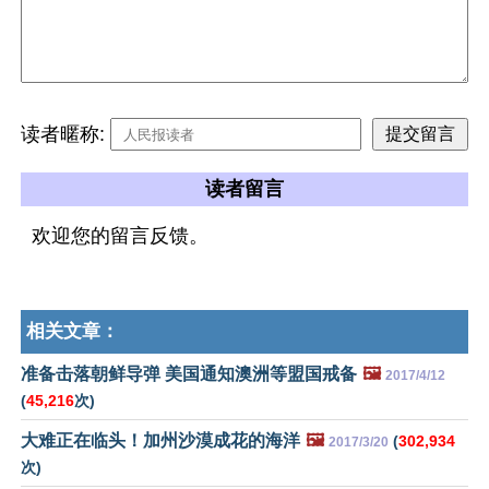
读者暱称:
读者留言
欢迎您的留言反馈。
相关文章：
准备击落朝鲜导弹 美国通知澳洲等盟国戒备
🖼️
2017/4/12
(
45,216
次)
大难正在临头！加州沙漠成花的海洋
🖼️
(
302,934
2017/3/20
次)