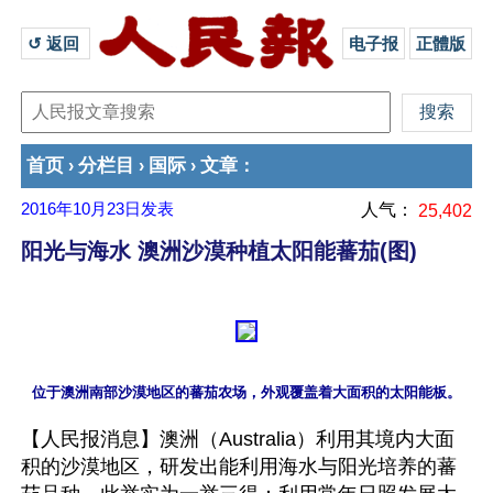
↺ 返回 
电子报
正體版
首页
分栏目
国际
文章
›
›
›
：
2016年10月23日
发表
人气：
25,402
阳光与海水 澳洲沙漠种植太阳能蕃茄(图)
【人民报消息】澳洲（Australia）利用其境内大面
积的沙漠地区，研发出能利用海水与阳光培养的蕃