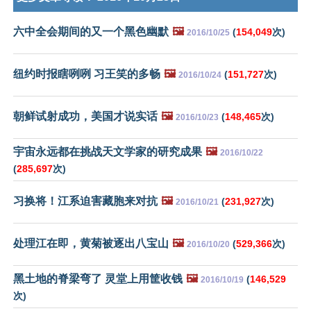
六中全会期间的又一个黑色幽默
🖼️
(
154,049
次)
2016/10/25
纽约时报瞎咧咧 习王笑的多畅
🖼️
(
151,727
次)
2016/10/24
朝鲜试射成功，美国才说实话
🖼️
(
148,465
次)
2016/10/23
宇宙永远都在挑战天文学家的研究成果
🖼️
2016/10/22
(
285,697
次)
习换将！江系迫害藏胞来对抗
🖼️
(
231,927
次)
2016/10/21
处理江在即，黄菊被逐出八宝山
🖼️
(
529,366
次)
2016/10/20
黑土地的脊梁弯了 灵堂上用筐收钱
🖼️
(
146,529
2016/10/19
次)