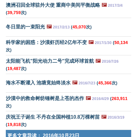
澳洲召回全球驻外大使 重商中美间平衡战略
🖼️
2017/3/4
(
39,759
次)
冬日里的一束阳光
🖼️
(
45,070
次)
2017/2/13
科学家的困惑：沙漠虾历经2亿年不变
🖼️
(
50,134
2017/1/30
次)
太阳能飞机"阳光动力二号"完成环球首航
🖼️
2016/7/26
(
19,487
次)
海水不断灌入 池塘竟始终淡水
🖼️
(
45,366
次)
2016/7/23
沙漠中的救命树纺锤树是上苍的杰作
🖼️
(
263,911
2016/4/29
次)
庆祝王子诞生 不丹在全国种植10.8万棵树苗
🖼️
2016/3/19
(
19,818
次)
更多文章导读：
2016年10月23日