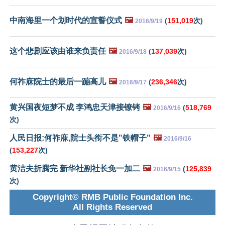
中南海里一个划时代的宣誓仪式
🖼️
(
151,019
次)
2016/9/19
这个悲剧应该由谁来负责任
🖼️
(
137,039
次)
2016/9/18
何祚庥院士的最后一蹦高儿
🖼️
(
236,346
次)
2016/9/17
黄兴国夜短梦不成 李鸿忠天津接镣铐
🖼️
(
518,769
2016/9/16
次)
人民日报:何祚庥,院士头衔不是"铁帽子"
🖼️
2016/9/16
(
153,227
次)
黄洁夫折腾完 新华社副社长免一加二
🖼️
(
125,839
2016/9/15
次)
Copyright© RMB Public Foundation Inc.
All Rights Reserved