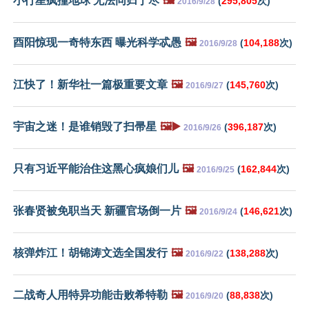
小行星疯撞地球 无法同归于尽
🖼️
(
295,805
次)
2016/9/28
酉阳惊现一奇特东西 曝光科学忒愚
🖼️
(
104,188
次)
2016/9/28
江快了！新华社一篇极重要文章
🖼️
(
145,760
次)
2016/9/27
宇宙之迷！是谁销毁了扫帚星
🖼️▶️
(
396,187
次)
2016/9/26
只有习近平能治住这黑心疯娘们儿
🖼️
(
162,844
次)
2016/9/25
张春贤被免职当天 新疆官场倒一片
🖼️
(
146,621
次)
2016/9/24
核弹炸江！胡锦涛文选全国发行
🖼️
(
138,288
次)
2016/9/22
二战奇人用特异功能击败希特勒
🖼️
(
88,838
次)
2016/9/20