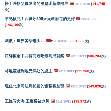
怪！呼格父母发出的消息比新华网早
🖼️
(
141,745
2016/10/18
次)
罕见预兆！西班牙300天无政府过的更好
🖼️
2016/10/16
(
146,199
次)
幽默：世界警察选头儿
🖼️▶️
(
391,332
次)
2016/10/15
江绵恒创中共官商通吃最高成就奖
🖼️
(
506,284
次)
2016/10/13
将地震赶到地壳深处的恩主
🖼️
(
295,968
次)
2016/10/13
现任北京司法局长发的狠誓将兑现
🖼️
(
149,826
次)
2016/10/12
王锋闯火海 王宝强钻冰川
🖼️
(
138,872
次)
2016/10/11