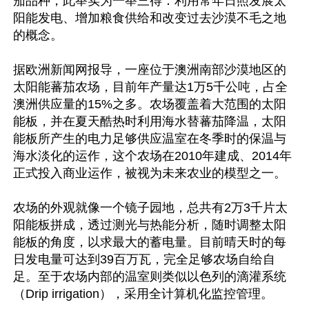
茄品种，此举实为一举三得：利用常年日照发展太
阳能发电、增加粮食供给和改变过去沙漠不毛之地
的概念。

据欧洲新闻网报导，一座位于澳洲南部沙漠地区的
太阳能蕃茄农场，目前年产量达1万5千公吨，占全
澳洲供应量的15%之多。农场覆盖着大范围的太阳
能板，并在夏天酷热时利用海水替蕃茄降温，太阳
能板所产生的电力足够供应温室在冬季时的保温与
海水淡化的运作，这个农场在2010年建成、2014年
正式投入商业运作，被视为未来农业的模型之一。

农场的外观就像一个镜子园地，总共有2万3千片太
阳能板拼成，透过测光与热能分析，随时调整太阳
能板的角度，以求最大的蓄电量。目前晴天时的每
日发电量可达到39百万瓦，完全足够农场自给自
足。至于农场内部的温室则类似以色列的滴灌系统
（Drip irrigation），采用全计算机化监控管理。
