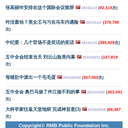
张高丽咋安排在这个国际会议致辞
🖼️
(
92,314
次)
2015/11/3
咋没轰动？英女王与习在马车内遇险
🖼️
(
379,790
2015/11/2
次)
中纪委：几个官场不是笑话的笑话
🖼️
(
385,528
次)
2015/11/2
五中全会结束当天 刘云山急泄内幕
🖼️
(
107,819
2015/10/31
次)
母猪肚中滚出一个毛毛蛋
🖼️
(
507,000
次)
2015/10/30
五中全会 奥巴马做了件江做不到的事
🖼️
(
363,441
2015/10/28
次)
大科学家往返天堂地狱 完成神旨意(3)
🖼️
(
66,467
2015/10/28
次)
Copyright© RMB Public Foundation Inc.