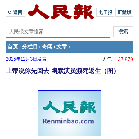
↺ 返回 
电子报
正體版
首页
分栏目
奇闻
文章
›
›
›
：
2015年12月3日
发表
人气：
37,879
上帝说你先回去 幽默演员濒死返生（图）