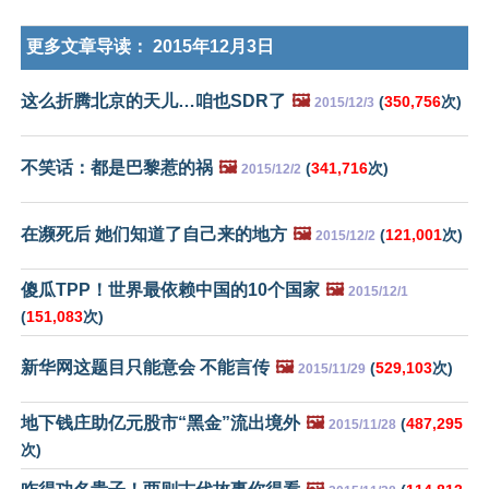
更多文章导读：
2015年12月3日
这么折腾北京的天儿…咱也SDR了
🖼️
(
350,756
次)
2015/12/3
不笑话：都是巴黎惹的祸
🖼️
(
341,716
次)
2015/12/2
在濒死后 她们知道了自己来的地方
🖼️
(
121,001
次)
2015/12/2
傻瓜TPP！世界最依赖中国的10个国家
🖼️
2015/12/1
(
151,083
次)
新华网这题目只能意会 不能言传
🖼️
(
529,103
次)
2015/11/29
地下钱庄助亿元股市“黑金”流出境外
🖼️
(
487,295
2015/11/28
次)