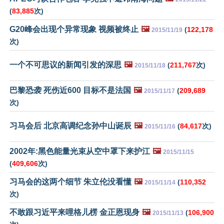
(
83,885
次)
G20峰会出现个异常现象 视频被终止
🖼️
(
122,178
2015/11/19
次)
一个不可思议的新闻引发的深思
🖼️
(
211,767
次)
2015/11/18
巴黎恐袭 死伤近600 目标不是法国
🖼️
(
209,689
2015/11/17
次)
习马会后 北京高调纪念孙中山诞辰
🖼️
(
84,617
次)
2015/11/16
2002年:黑色能量光束从空中罩下来护江
🖼️
2015/11/15
(
409,606
次)
习马会的这两个细节 朱立伦没看懂
🖼️
(
110,352
2015/11/14
次)
不敢跟习近平来哩格儿楞 金正恩现身
🖼️
(
106,900
2015/11/13