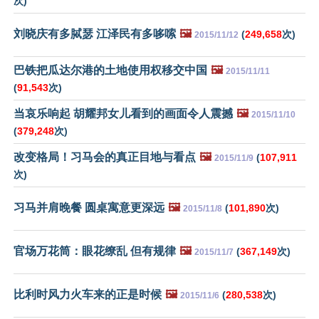
次)
刘晓庆有多脦瑟 江泽民有多哆嗦
🖼️
(
249,658
次)
2015/11/12
巴铁把瓜达尔港的土地使用权移交中国
🖼️
2015/11/11
(
91,543
次)
当哀乐响起 胡耀邦女儿看到的画面令人震撼
🖼️
2015/11/10
(
379,248
次)
改变格局！习马会的真正目地与看点
🖼️
(
107,911
2015/11/9
次)
习马并肩晚餐 圆桌寓意更深远
🖼️
(
101,890
次)
2015/11/8
官场万花筒：眼花缭乱 但有规律
🖼️
(
367,149
次)
2015/11/7
比利时风力火车来的正是时候
🖼️
(
280,538
次)
2015/11/6