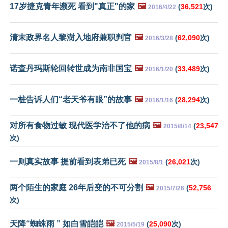
17岁捷克青年濒死 看到"真正"的家
🖼️
(
36,521
次)
2016/4/22
清末政界名人黎澍入地府兼职判官
🖼️
(
62,090
次)
2016/3/28
诺查丹玛斯轮回转世成为南非国宝
🖼️
(
33,489
次)
2016/1/20
一桩告诉人们“老天爷有眼”的故事
🖼️
(
28,294
次)
2016/1/16
对所有食物过敏 现代医学治不了他的病
🖼️
(
23,547
2015/8/14
次)
一则真实故事 提前看到表弟已死
🖼️
(
26,021
次)
2015/8/1
两个陌生的家庭 26年后变的不可分割
🖼️
(
52,756
2015/7/26
次)
天降“蜘蛛雨 ” 如白雪皑皑
🖼️
(
25,090
次)
2015/5/19