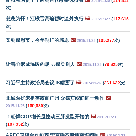
咋得功名贵子！两则古代故事你得看
🖼️
(
114,813
2015/11/28
次)
慈悲为怀！江喉舌高瑜暂时监外执行
🖼️
(
117,615
2015/11/27
次)
又到感恩节，今年别样的感恩
🖼️
(
105,277
次)
2015/11/26
让善心形成温暖的场 去感染别人
🖼️
(
79,625
次)
2015/11/26
习近平主持政治局会议 IS瞎掰了
🖼️
(
261,632
次)
2015/11/26
非诚勿扰宋祖英露面广州 众嘉宾瞬间同一动作
🖼️
(
160,630
次)
2015/11/25
！朝鲜GDP增长是拉动三胖发型开始的
🖼️
2015/11/23
(
107,952
次)
APEC习谈合作包容 李克强不避讳南海问题
🖼️
2015/11/22