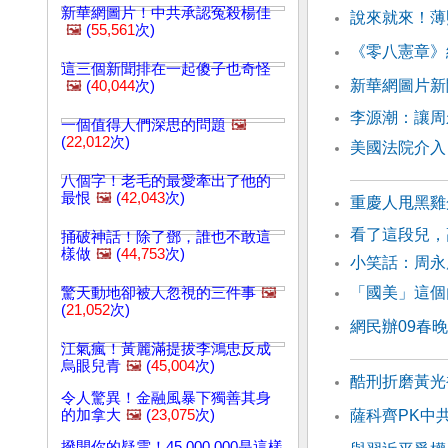
新華網圖片！中共承認冤殺楊佳
說來就來！薄
🖼️
(
55,561
次)
《零八憲章》
這三個新聞排在一起傻子也奇怪
新華網圖片新
🖼️
(
40,044
次)
李源潮：讓周
一個值得人們深思的問題
🖼️
(
22,012
次)
美國法院介入
八個字！老毛的最愛牽出了他的
最恨
🖼️
(
42,043
次)
重慶人甩黑雞
看了這段兒，
捅破神話！除了鄧，誰也不敢這
樣做
🖼️
(
44,753
次)
小笑話：周永
「國美」這個
驚天動地卻被人忽視的三件事
🖼️
(
21,052
次)
網民辦09春
江氣瘋！黃麗滿提拔李鴻忠反成
烏眼兒青
🖼️
(
45,004
次)
酷刑折磨黃光
令人驚異！金融風暴下獨善其身
的加拿大
🖼️
(
23,075
次)
薩科齊PK中
撥開你的疑雲！45,000,000是這樣