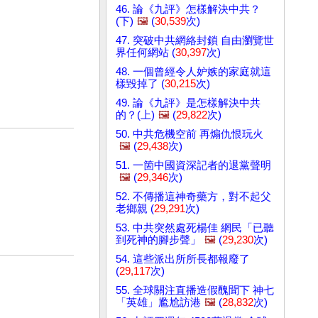
46. 論《九評》怎樣解決中共？
(下)
🖼️
(
30,539
次)
47. 突破中共網絡封鎖 自由瀏覽世
界任何網站 (
30,397
次)
48. 一個曾經令人妒嫉的家庭就這
樣毀掉了 (
30,215
次)
49. 論《九評》是怎樣解決中共
的？(上)
🖼️
(
29,822
次)
50. 中共危機空前 再煽仇恨玩火
🖼️
(
29,438
次)
51. 一箇中國資深記者的退黨聲明
🖼️
(
29,346
次)
52. 不傳播這神奇藥方，對不起父
老鄉親 (
29,291
次)
53. 中共突然處死楊佳 網民「已聽
到死神的腳步聲」
🖼️
(
29,230
次)
54. 這些派出所所長都報廢了
(
29,117
次)
55. 全球關注直播造假醜聞下 神七
「英雄」尷尬訪港
🖼️
(
28,832
次)