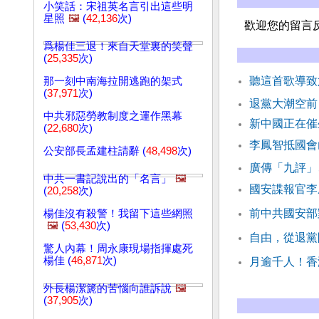
小笑話：宋祖英名言引出這些明
星照
🖼️
(
42,136
次)
歡迎您的留言
爲楊佳三退！來自天堂裏的笑聲
(
25,335
次)
聽這首歌導致
那一刻中南海拉開逃跑的架式
(
37,971
次)
退黨大潮空前
中共邪惡勞教制度之運作黑幕
新中國正在
(
22,680
次)
李鳳智抵國會
公安部長孟建柱請辭 (
48,498
次)
廣傳「九評」
中共一書記說出的「名言」
🖼️
國安諜報官李
(
20,258
次)
前中共國安部
楊佳沒有殺警！我留下這些網照
🖼️
(
53,430
次)
自由，從退黨
驚人內幕！周永康現場指揮處死
楊佳 (
46,871
次)
月逾千人！香
外長楊潔篪的苦惱向誰訴說
🖼️
(
37,905
次)