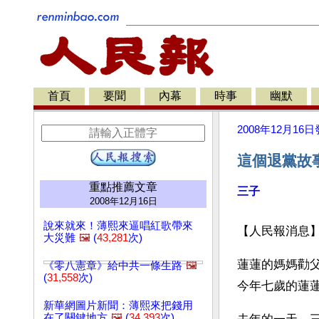
首頁
要聞
內幕
時事
幽默
2008年12月16日
這個退黨故
重點推薦文章
三子
2008年12月16日
說來就來！薄熙來逼唱紅歌帶來
【人民報消息
大災難
🖼️
(
43,281
次)
蓮蓮的媽媽勸
《零八憲章》給中共一條生路
🖼️
(
31,558
次)
今年七歲的蓮
新華網圖片新聞：薄熙來把錢用
在了關鍵地方
🖼️
(
34,393
次)