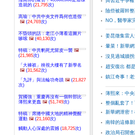
與習近平爭權
造就的 (
21,795
次)
險些被羅幹整
高瑜：中共中央文件爲何也造假
NO，醫學家
🖼️
(
24,769
次)
不昏頭的話：老江小薄看這圖片
姜昆徵集雷人
哆嗦
🖼️
(
40,130
次)
暈菜！新華網
特稿：中共豹死尤留皮一襲
🖼️
(
21,985
次)
沒見過城牆拐
「大褲衩」殃視大樓有了新學名
趙安復出 都
🖼️
(
31,562
次)
鎮江奇事！老
「九評」與法輪功奇蹟
🖼️
(
21,827
次)
薄熙來：中央
賀國強：重慶再沒有一個幹部比
薄熙來更蠢
🖼️
(
51,749
次)
整個亂套了！
新華網泄密！
特稿：席捲中國大地的精神覺醒
運動
🖼️
(
21,160
次)
南韓的這條新
觸動人心深處的震撼 (
18,725
次)
政治局召開會