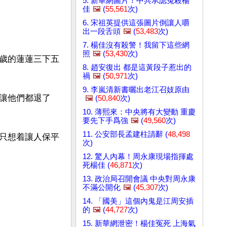
5. 新華網圖片！中共承認冤殺楊
佳
🖼️
(
55,561
次)
6. 宋祖英提供這張圖片倒讓人嚼
出一段舌頭
🖼️
(
53,483
次)
7. 楊佳沒有殺警！我留下這些網
照
🖼️
(
53,430
次)
歲的蓮蓮三下五
8. 趙安復出 都是這黃段子惹出的
禍
🖼️
(
50,971
次)
9. 李嵐清新書曬出老江召妓原由
讓他們都退了
🖼️
(
50,840
次)
10. 薄熙來：中央將有大變動 重慶
要先下手爲強
🖼️
(
49,560
次)
11. 公安部長孟建柱請辭 (
48,498
只想着讓人保平
次)
12. 驚人內幕！周永康現場指揮處
死楊佳 (
46,871
次)
13. 政治局召開會議 中央對周永康
不滿公開化
🖼️
(
45,307
次)
14. 「國美」這個內鬼是江周安插
的
🖼️
(
44,727
次)
15. 新華網泄密！楊佳冤死 上海氣