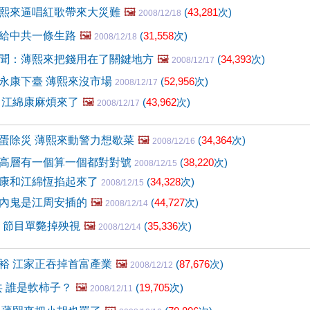
熙來逼唱紅歌帶來大災難
🖼️
(
43,281
次)
2008/12/18
給中共一條生路
🖼️
(
31,558
次)
2008/12/18
聞：薄熙來把錢用在了關鍵地方
🖼️
(
34,393
次)
2008/12/17
永康下臺 薄熙來沒市場
(
52,956
次)
2008/12/17
 江綿康麻煩來了
🖼️
(
43,962
次)
2008/12/17
蛋除災 薄熙來動警力想歇菜
🖼️
(
34,364
次)
2008/12/16
高層有一個算一個都對對號
(
38,220
次)
2008/12/15
康和江綿恆掐起來了
(
34,328
次)
2008/12/15
內鬼是江周安插的
🖼️
(
44,727
次)
2008/12/14
晚 節目單斃掉殃視
🖼️
(
35,336
次)
2008/12/14
裕 江家正吞掉首富產業
🖼️
(
87,676
次)
2008/12/12
共 誰是軟柿子？
🖼️
(
19,705
次)
2008/12/11