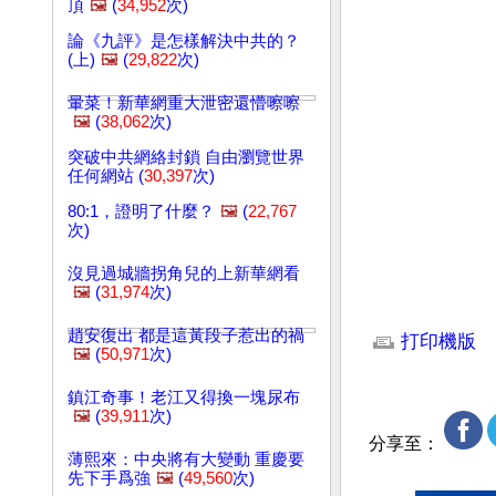
頂
🖼️
(
34,952
次)
論《九評》是怎樣解決中共的？
(上)
🖼️
(
29,822
次)
暈菜！新華網重大泄密還懵嚓嚓
🖼️
(
38,062
次)
突破中共網絡封鎖 自由瀏覽世界
任何網站 (
30,397
次)
80:1，證明了什麼？
🖼️
(
22,767
次)
沒見過城牆拐角兒的上新華網看
🖼️
(
31,974
次)
文章網址: http://w
趙安復出 都是這黃段子惹出的禍
打印機版
🖼️
(
50,971
次)
鎮江奇事！老江又得換一塊尿布
🖼️
(
39,911
次)
分享至：
薄熙來：中央將有大變動 重慶要
先下手爲強
🖼️
(
49,560
次)