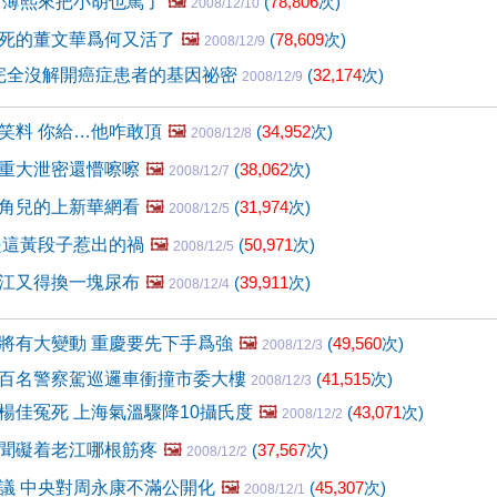
 薄熙來把小胡也罵了
🖼️
(
78,806
次)
2008/12/10
死的董文華爲何又活了
🖼️
(
78,609
次)
2008/12/9
完全沒解開癌症患者的基因祕密
(
32,174
次)
2008/12/9
笑料 你給…他咋敢頂
🖼️
(
34,952
次)
2008/12/8
重大泄密還懵嚓嚓
🖼️
(
38,062
次)
2008/12/7
角兒的上新華網看
🖼️
(
31,974
次)
2008/12/5
是這黃段子惹出的禍
🖼️
(
50,971
次)
2008/12/5
江又得換一塊尿布
🖼️
(
39,911
次)
2008/12/4
將有大變動 重慶要先下手爲強
🖼️
(
49,560
次)
2008/12/3
百名警察駕巡邏車衝撞市委大樓
(
41,515
次)
2008/12/3
楊佳冤死 上海氣溫驟降10攝氏度
🖼️
(
43,071
次)
2008/12/2
聞礙着老江哪根筋疼
🖼️
(
37,567
次)
2008/12/2
議 中央對周永康不滿公開化
🖼️
(
45,307
次)
2008/12/1