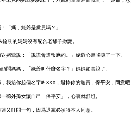
三年未見的姥爺姥姥來了，六歲的蓮蓮迎面就問：「姥爺，您
媽：「媽，姥爺是黨員嗎？」
煉法輪功的媽媽沒有配合老爺子撒謊。
的對姥爺說：「說謊會遭報應的。」姥爺心裏哆嗦了一下。
過頭問媽媽，「姥爺叫什麼名字？」媽媽如實說了。
爺，我給你起個名字叫XXX，退掉你的黨員，保平安，同意吧
爺一聽外孫女讓自己「保平安」，心裏就舒坦。
蓮蓮又叮問一句，因爲退黨必須得本人同意。