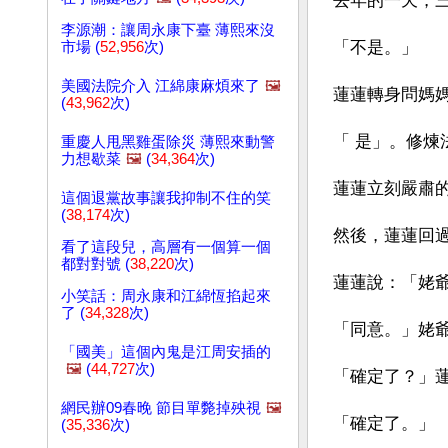
去年的一天，
李源潮：讓周永康下臺 薄熙來沒
「不是。」
市場 (
52,956
次)
美國法院介入 江綿康麻煩來了
🖼️
蓮蓮轉身問媽
(
43,962
次)
「 是」。修
重慶人甩黑雞蛋除災 薄熙來動警
力想歇菜
🖼️
(
34,364
次)
蓮蓮立刻嚴肅
這個退黨故事讓我抑制不住的笑
(
38,174
次)
然後，蓮蓮回
看了這段兒，高層有一個算一個
都對對號 (
38,220
次)
蓮蓮說：「姥
小笑話：周永康和江綿恆掐起來
了 (
34,328
次)
「同意。」姥
「國美」這個內鬼是江周安插的
🖼️
(
44,727
次)
「確定了？」
網民辦09春晚 節目單斃掉殃視
🖼️
「確定了。」
(
35,336
次)