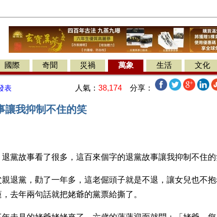
國際
奇聞
災禍
萬象
生活
文化
人氣：
38,174
分享：
發表
事讓我抑制不住的笑
】退黨故事看了很多，這百來個字的退黨故事讓我抑制不住的
父親退黨，勸了一年多，這老倔頭子就是不退，讓女兒也不抱
蓮，去年兩句話就把姥爺的黨票給撕了。