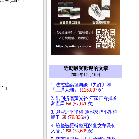
是黨員嗎？」
近期最受歡迎的文章
2008年12月16日
1. 法拉盛論壇再談《九評》和
？」
「三退大潮」 (
116,837
次)
2. 酷刑折磨黃光裕 江家正吞掉首
富產業
🖼️
(
87,676
次)
3. 與習近平爭權 薄熙來把小胡也
罵了
🖼️
(
78,806
次)
4. 險些被羅幹整死的董文華爲何
又活了
🖼️
(
78,609
次)