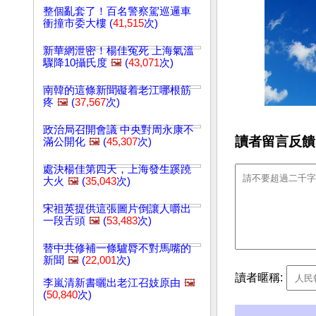
整個亂套了！百名警察駕巡邏車
衝撞市委大樓 (
41,515
次)
新華網泄密！楊佳冤死 上海氣溫
驟降10攝氏度
🖼️
(
43,071
次)
南韓的這條新聞礙着老江哪根筋
疼
🖼️
(
37,567
次)
政治局召開會議 中央對周永康不
讀者留言反饋
滿公開化
🖼️
(
45,307
次)
處決楊佳第四天，上海發生蹊蹺
大火
🖼️
(
35,043
次)
宋祖英提供這張圖片倒讓人嚼出
一段舌頭
🖼️
(
53,483
次)
替中共修補一條驢脣不對馬嘴的
新聞
🖼️
(
22,001
次)
讀者暱稱:
李嵐清新書曬出老江召妓原由
🖼️
(
50,840
次)