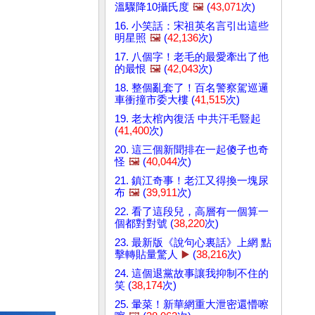
溫驟降10攝氏度
🖼️
(
43,071
次)
16. 小笑話：宋祖英名言引出這些
明星照
🖼️
(
42,136
次)
17. 八個字！老毛的最愛牽出了他
的最恨
🖼️
(
42,043
次)
18. 整個亂套了！百名警察駕巡邏
車衝撞市委大樓 (
41,515
次)
19. 老太棺內復活 中共汗毛豎起
(
41,400
次)
20. 這三個新聞排在一起傻子也奇
怪
🖼️
(
40,044
次)
21. 鎮江奇事！老江又得換一塊尿
布
🖼️
(
39,911
次)
22. 看了這段兒，高層有一個算一
個都對對號 (
38,220
次)
23. 最新版《說句心裏話》上網 點
擊轉貼量驚人
▶️
(
38,216
次)
24. 這個退黨故事讓我抑制不住的
笑 (
38,174
次)
25. 暈菜！新華網重大泄密還懵嚓