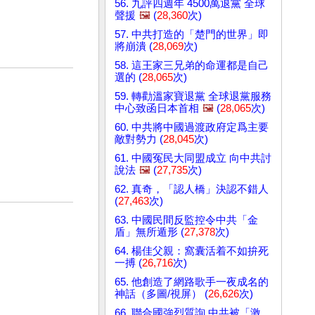
56. 九評四週年 4500萬退黨 全球
聲援
🖼️
(
28,360
次)
57. 中共打造的「楚門的世界」即
將崩潰 (
28,069
次)
58. 這王家三兄弟的命運都是自己
選的 (
28,065
次)
59. 轉勸溫家寶退黨 全球退黨服務
中心致函日本首相
🖼️
(
28,065
次)
60. 中共將中國過渡政府定爲主要
敵對勢力 (
28,045
次)
61. 中國冤民大同盟成立 向中共討
說法
🖼️
(
27,735
次)
62. 真奇，「認人橋」決認不錯人
(
27,463
次)
63. 中國民間反監控令中共「金
盾」無所遁形 (
27,378
次)
64. 楊佳父親：窩囊活着不如拚死
一搏 (
26,716
次)
65. 他創造了網路歌手一夜成名的
神話（多圖/視屏） (
26,626
次)
66. 聯合國強烈質詢 中共被「激