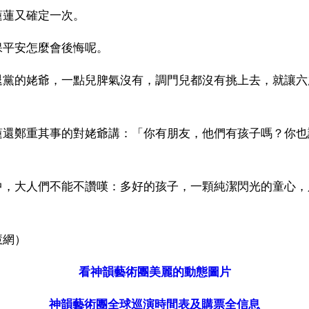
蓮蓮又確定一次。
保平安怎麼會後悔呢。
退黨的姥爺，一點兒脾氣沒有，調門兒都沒有挑上去，就讓六
蓮還鄭重其事的對姥爺講：「你有朋友，他們有孩子嗎？你也
」
中，大人們不能不讚嘆：多好的孩子，一顆純潔閃光的童心，
慧網）
看神韻藝術團美麗的動態圖片
神韻藝術團全球巡演時間表及購票全信息