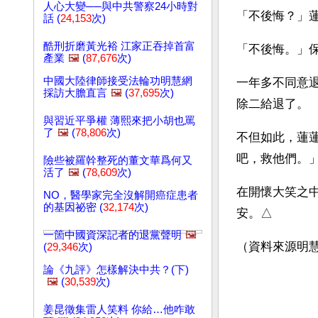
人心大變──與中共警察24小時對
「不後悔？」
話 (
24,153
次)
酷刑折磨黃光裕 江家正吞掉首富
「不後悔。」
產業
🖼️
(
87,676
次)
中國大陸律師接受法輪功明慧網
一年多不同意
採訪大膽直言
🖼️
(
37,695
次)
除二給退了。
與習近平爭權 薄熙來把小胡也罵
了
🖼️
(
78,806
次)
不但如此，蓮
吧，救他們。
險些被羅幹整死的董文華爲何又
活了
🖼️
(
78,609
次)
在開懷大笑之
NO，醫學家完全沒解開癌症患者
的基因祕密 (
32,174
次)
安。△
一箇中國資深記者的退黨聲明
🖼️
（資料來源明
(
29,346
次)
論《九評》怎樣解決中共？(下)
🖼️
(
30,539
次)
姜昆徵集雷人笑料 你給…他咋敢