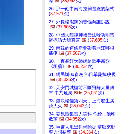
嚓
🖼️
(
38,062
次)
26. 那一刻中南海拉開逃跑的架式
(
37,971
次)
27. 外長楊潔篪的苦惱向誰訴說
🖼️
(
37,905
次)
28. 中國大陸律師接受法輪功明慧
網採訪大膽直言
🖼️
(
37,695
次)
29. 南韓的這條新聞礙着老江哪根
筋疼
🖼️
(
37,567
次)
30. 一夜暴紅大陸網絡歌手新歌
《坦蕩》
▶️
(
36,224
次)
31. 網民辦09春晚 節目單斃掉殃視
🖼️
(
35,336
次)
32. 天安門城樓前不斷飛舞大量傳
單 中共危矣
🖼️▶️
(
35,061
次)
33. 處決楊佳第四天，上海發生蹊
蹺大火
🖼️
(
35,043
次)
34. 姜昆徵集雷人笑料 你給…他咋
敢頂
🖼️
(
34,952
次)
35. 重慶人甩黑雞蛋除災 薄熙來動
警力想歇菜
🖼️
(
34,364
次)