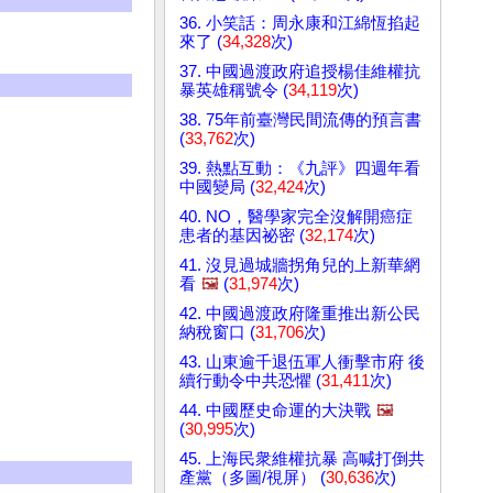
36. 小笑話：周永康和江綿恆掐起
來了 (
34,328
次)
37. 中國過渡政府追授楊佳維權抗
暴英雄稱號令 (
34,119
次)
38. 75年前臺灣民間流傳的預言書
(
33,762
次)
39. 熱點互動：《九評》四週年看
中國變局 (
32,424
次)
40. NO，醫學家完全沒解開癌症
患者的基因祕密 (
32,174
次)
41. 沒見過城牆拐角兒的上新華網
看
🖼️
(
31,974
次)
42. 中國過渡政府隆重推出新公民
納稅窗口 (
31,706
次)
43. 山東逾千退伍軍人衝擊市府 後
續行動令中共恐懼 (
31,411
次)
44. 中國歷史命運的大決戰
🖼️
(
30,995
次)
45. 上海民衆維權抗暴 高喊打倒共
產黨（多圖/視屏） (
30,636
次)