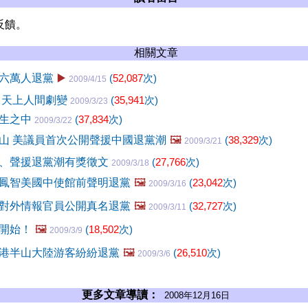
反饋。
相關文章
六萬人退黨
▶️
(
52,087
次)
2009/4/15
 天上人間劇變
(
35,941
次)
2009/3/23
催生之中
(
37,834
次)
2009/3/22
山 美議員首次公開聲援中國退黨潮
🖼️
(
38,329
次)
2009/3/21
、聲援退黨潮有獎徵文
(
27,766
次)
2009/3/18
鳳智美國中使館前聲明退黨
🖼️
(
23,042
次)
2009/3/16
對外情報官員公開真名退黨
🖼️
(
32,727
次)
2009/3/11
開始！
🖼️
(
18,502
次)
2009/3/9
港半山大陸游客紛紛退黨
🖼️
(
26,510
次)
2009/3/6
更多文章導讀：
2008年12月16日