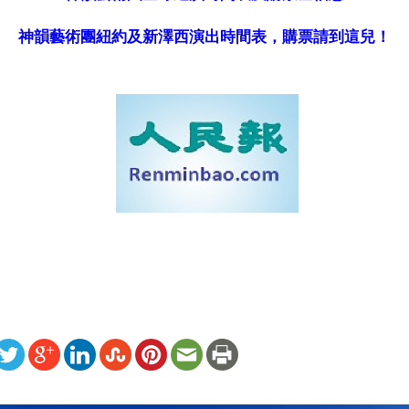
神韻藝術團紐約及新澤西演出時間表，購票請到這兒！
ww.renminbao.com/rmb/articles/2008/12/16/49346b.html