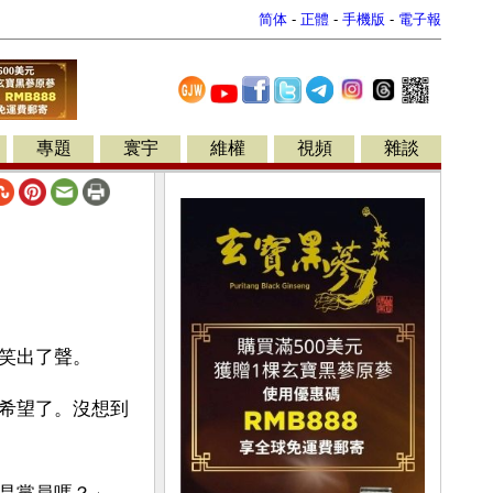
简体
-
正體
-
手機版
-
電子報
專題
寰宇
維權
視頻
雜談
笑出了聲。
希望了。沒想到