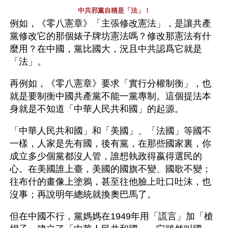
中共邪黨自稱是「法」！
例如，《零八憲章》「主張修改憲法」，是讓共產
黨修改它的那個婊子牌坊憲法嗎？修改那憲法有什
麼用？在中國，黨比國大，況且中共認爲它就是
「法」。
再例如，《零八憲章》要求「實行分權制衡」，也
就是要制衡中國共產黨不能一黨專制。這個提法本
身就是不知道「中華人民共和國」的起源。
「中華人民共和國」和「美國」、「法國」等國不
一樣，人家是先有國，後有黨，在那些國家裏，你
成立多少個黨都沒人管，誰想執政得嬴得選民的
心。在美國誰上臺，美國的國旗不變、國歌不變；
往布什的畫像上塗鴉，甚至往他臉上吐口吐沫，也
沒事；再說明年總統就換奧巴馬了。
但在中國不行，黨媽媽在1949年用「謊言」加「槍