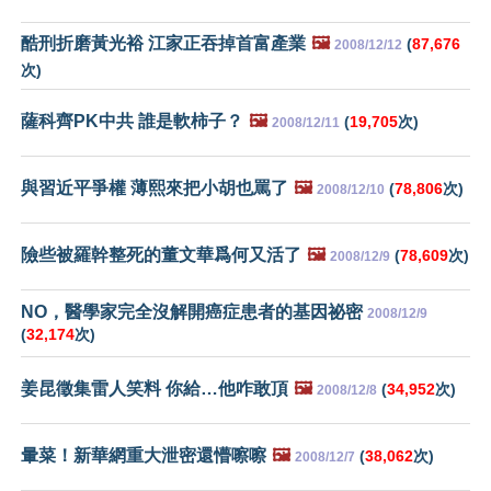
酷刑折磨黃光裕 江家正吞掉首富產業
🖼️
(
87,676
2008/12/12
次)
薩科齊PK中共 誰是軟柿子？
🖼️
(
19,705
次)
2008/12/11
與習近平爭權 薄熙來把小胡也罵了
🖼️
(
78,806
次)
2008/12/10
險些被羅幹整死的董文華爲何又活了
🖼️
(
78,609
次)
2008/12/9
NO，醫學家完全沒解開癌症患者的基因祕密
2008/12/9
(
32,174
次)
姜昆徵集雷人笑料 你給…他咋敢頂
🖼️
(
34,952
次)
2008/12/8
暈菜！新華網重大泄密還懵嚓嚓
🖼️
(
38,062
次)
2008/12/7