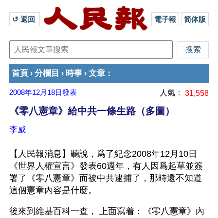
↺ 返回 
電子報
简体版
首頁
分欄目
時事
文章
›
›
›
：
2008年12月18日
發表
人氣：
31,558
《零八憲章》給中共一條生路（多圖）
李威
【人民報消息】聽說，爲了紀念2008年12月10日
《世界人權宣言》發表60週年，有人因爲起草並簽
署了《零八憲章》而被中共逮捕了，那時還不知道
這個憲章內容是什麼。
後來到維基百科一查， 上面寫着：《零八憲章》內