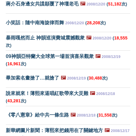
蔣介石身邊女共諜顛覆了神壇老毛
🖼️
(
51,182
次)
2008/12/20
小笑話：隨中南海旋律而舞
(
28,208
次)
2008/12/20
暴雨嘎然而止 神韻巡演費城震撼觀衆
🖼️
(
18,555
2008/12/20
次)
09神韻亞特蘭大全球第一場首演喜呆觀衆
🖼️
2008/12/19
(
16,961
次)
畢加索名畫搶了…就搶了
🖼️
(
30,488
次)
2008/12/19
說來就來！薄熙來逼唱紅歌帶來大災難
🖼️
2008/12/18
(
43,281
次)
《零八憲章》給中共一條生路
🖼️
(
31,558
次)
2008/12/18
新華網圖片新聞：薄熙來把錢用在了關鍵地方
🖼️
2008/12/17