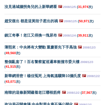
沒見過城牆拐角兒的上新華網看
🖼️
(
31,974
次)
2008/12/5
趙安復出 都是這黃段子惹出的禍
🖼️
(
50,971
次)
2008/12/5
鎮江奇事！老江又得換一塊尿布
🖼️
(
39,911
次)
2008/12/4
薄熙來：中央將有大變動 重慶要先下手爲強
🖼️
2008/12/3
(
49,560
次)
整個亂套了！百名警察駕巡邏車衝撞市委大樓
2008/12/3
(
41,515
次)
新華網泄密！楊佳冤死 上海氣溫驟降10攝氏度
🖼️
2008/12/2
(
43,071
次)
南韓的這條新聞礙着老江哪根筋疼
🖼️
(
37,567
次)
2008/12/2
政治局召開會議 中央對周永康不滿公開化
🖼️
2008/12/1