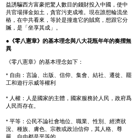
益誘騙西方富豪把驚人數目的錢財投入中國，使中
共官場揮金如土，貪官污吏成堆。現在誰想輪流坐
樁，在中共看來，等於是撞進它的賊窩，想跟它分
贓，是「坐享其成」。 
●
《零八憲章》的基本理念與八大花瓶年年的奏摺無
異
《零八憲章》的基本理念如下：
* 自由：言論、出版、信仰、集會、結社、遷徙、罷
工和遊行示威等權利
* 人權：人是國家的主體，國家服務於人民，政府爲
人民而存在。
* 平等：公民不論社會地位、職業、性別、經濟狀
況、種族、膚色、宗教或政治信仰，其人格、尊
嚴、自由都是平等的。