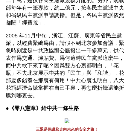
二千萬，是按各民主黨派規模分配的。另外，統戰
部每年有一筆專款，約二億元，按各民主黨派中央
和省級民主黨派申請調撥。但是，各民主黨派依然
都鬧「經費荒」。
2005 年11月中旬，浙江、江蘇、廣東等省民主黨
派，以經費緊絀爲由，請假不到北京參加會議，緊
急時刻還是中共政協辦公廳撥出一千多萬元，供代
表作爲交通、津貼費。爲何這時民主黨派這麼牛，
而中共軟下來了呢？因爲雙方心裏都明白，「花
瓶」不去北京展示中共的「民主」與「和諧」，花
那麼多錢養在那裏有何用！中共心裏也明白，八大
花瓶經濟命脈掌握在自己手裏，再怎麼折騰還能折
騰到哪裏去。
●
《零八憲章》給中共一條生路
三退是保證您走向未來的安全之路！