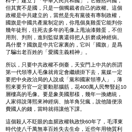
桿子」建立了「中華人民共和國」，它雖然叫國，
但其實不是國，只是一個獨裁者自己的政權。這個
政權是中共建立的，當然是先有黨後有專制政權，
國旗是中國共產黨制定的，你甩個臭雞蛋它能判你
幾年徒刑，往死去多年的毛像上甩油漆雞蛋，不但
用刑、判刑，進到監獄裏還得把人折磨成神經病。
爲什麼？國旗是中共它家裏的，它叫「國旗」是爲
了騙出老百姓的「愛國主義精神」。
所以，只要中共政權不倒臺，天安門上中共的所謂
第一代領導人毛像就肯定會繼續掛下去，黨媒一定
要把中央政治局的人說成「黨和國家領導人」，薄
熙來要升官一定要動那腦筋，花400萬人民幣豎起10
層樓高的毛像。要是象美國那樣，幾年一換總統，
人家得說薄熙來神經病、抽羊角兒瘋，說他隨便浪
費國人的錢，當時就得讓他下課。
這個殺人不眨眼的血腥政權執政快60年了，毛澤東
時代使八千萬無辜百姓失去生命，近些年用物質利