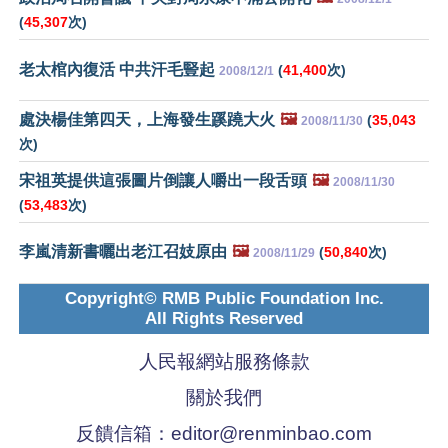
(
45,307
次)
老太棺內復活 中共汗毛豎起
(
41,400
次)
2008/12/1
處決楊佳第四天，上海發生蹊蹺大火
🖼️
(
35,043
2008/11/30
次)
宋祖英提供這張圖片倒讓人嚼出一段舌頭
🖼️
2008/11/30
(
53,483
次)
李嵐清新書曬出老江召妓原由
🖼️
(
50,840
次)
2008/11/29
Copyright© RMB Public Foundation Inc.
All Rights Reserved
人民報網站服務條款
關於我們
反饋信箱：
editor@renminbao.com