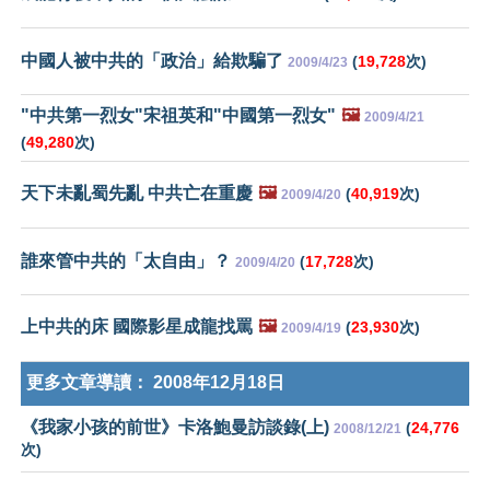
中國人被中共的「政治」給欺騙了
(
19,728
次)
2009/4/23
"中共第一烈女"宋祖英和"中國第一烈女"
🖼️
2009/4/21
(
49,280
次)
天下未亂蜀先亂 中共亡在重慶
🖼️
(
40,919
次)
2009/4/20
誰來管中共的「太自由」？
(
17,728
次)
2009/4/20
上中共的床 國際影星成龍找罵
🖼️
(
23,930
次)
2009/4/19
更多文章導讀：
2008年12月18日
《我家小孩的前世》卡洛鮑曼訪談錄(上)
(
24,776
2008/12/21
次)