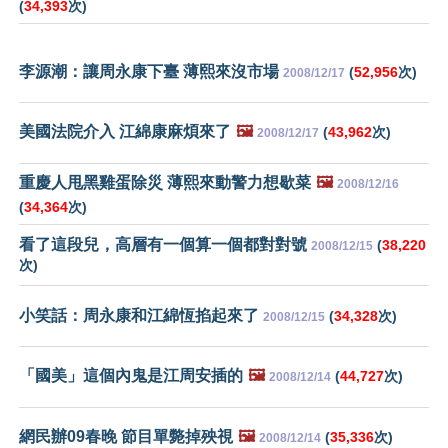
(
34,393
次)
李源潮：讓周永康下臺 薄熙來沒市場
(
52,956
次)
2008/12/17
美國法院介入 江綿康麻煩來了
🖼️
(
43,962
次)
2008/12/17
重慶人甩黑雞蛋除災 薄熙來動警力想歇菜
🖼️
2008/12/16
(
34,364
次)
看了這段兒，高層有一個算一個都對對號
(
38,220
2008/12/15
次)
小笑話：周永康和江綿恆掐起來了
(
34,328
次)
2008/12/15
「國美」這個內鬼是江周安插的
🖼️
(
44,727
次)
2008/12/14
網民辦09春晚 節目單斃掉殃視
🖼️
(
35,336
次)
2008/12/14