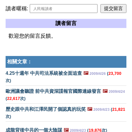
讀者暱稱:
讀者留言
歡迎您的留言反饋。
相關文章：
4.25十週年 中共司法系統被全面追查
🖼️
(
23,700
2009/4/26
次)
歐洲議會聽證 前中共資深諜報官國際連線發言
🖼️
2009/4/24
(
22,617
次)
歷史跟中共和江澤民開了個認真的玩笑
🖼️
(
21,821
2009/4/23
次)
成龍背後中共的一個大陰謀
🖼️
(
19,876
次)
2009/4/23