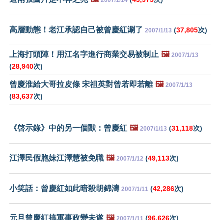
高層動態！老江承認自己被曾慶紅涮了
(
37,805
次)
2007/1/13
上海打頭陣！用江名字進行商業交易被制止
🖼️
2007/1/13
(
28,940
次)
曾慶淮給大哥拉皮條 宋祖英對曾若即若離
🖼️
2007/1/13
(
83,637
次)
《啓示錄》中的另一個獸：曾慶紅
🖼️
(
31,118
次)
2007/1/13
江澤民假胞妹江澤慧被免職
🖼️
(
49,113
次)
2007/1/12
小笑話：曾慶紅如此暗殺胡錦濤
(
42,286
次)
2007/1/11
元旦曾慶紅搞軍事政變未遂
🖼️
(
96,626
次)
2007/1/11