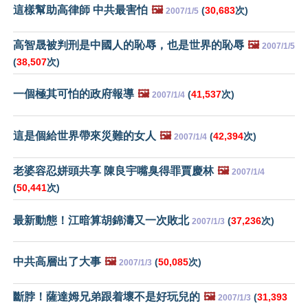
這樣幫助高律師 中共最害怕
🖼️
(
30,683
次)
2007/1/5
高智晟被判刑是中國人的恥辱，也是世界的恥辱
🖼️
2007/1/5
(
38,507
次)
一個極其可怕的政府報導
🖼️
(
41,537
次)
2007/1/4
這是個給世界帶來災難的女人
🖼️
(
42,394
次)
2007/1/4
老婆容忍姘頭共享 陳良宇嘴臭得罪賈慶林
🖼️
2007/1/4
(
50,441
次)
最新動態！江暗算胡錦濤又一次敗北
(
37,236
次)
2007/1/3
中共高層出了大事
🖼️
(
50,085
次)
2007/1/3
斷脖！薩達姆兄弟跟着壞不是好玩兒的
🖼️
(
31,393
2007/1/3