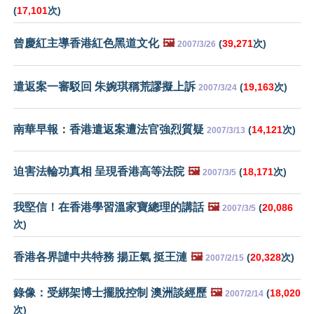
(
17,101
次)
曾慶紅主導香港紅色黑道文化
🖼️
(
39,271
次)
2007/3/26
遣返案一審駁回 朱婉琪稱荒謬擬上訴
(
19,163
次)
2007/3/24
南華早報：香港遣返案遭法官強烈質疑
(
14,121
次)
2007/3/13
迫害法輪功真相 呈現香港高等法院
🖼️
(
18,171
次)
2007/3/5
我堅信！在香港學習溫家寶總理的講話
🖼️
(
20,086
2007/3/5
次)
香港各界譴中共特務 揚正氣 挺王漣
🖼️
(
20,328
次)
2007/2/15
錄像：受綁架博士擺脫控制 澳洲談經歷
🖼️
(
18,020
2007/2/14
次)