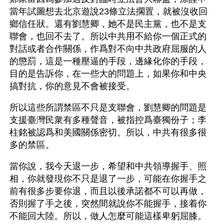
當年試圖想去北京遊說23條立法擱置，就被沒收回
鄉信任狀。還有劉慧卿，她不是民主黨，也不是支
聯會，也回不去了。所以中共用不給你一個正式的
對話或者合作關係，作爲對不向中共政府屈服的人
的懲罰，這是一種壓逼的手段，邊緣化你的手段，
目的是告訴你，在一些大的問題上，如果你和中央
搞對抗，你的意見不會被接受。
所以這些所謂禁區不只是支聯會，劉慧卿的問題是
支援臺灣民衆有多種聲音，被指控爲臺獨份子；李
柱銘被認爲和美國關係密切。所以，中共有很多很
多的禁區。
當你說，我今天退一步，希望和中共領導握手、照
相，你就發現你不只是退了一步，可能在你握手之
前有很多步要你退，而且以後承諾都不可以再做，
否則握了手之後，突然間就說你不能握手，接着你
不能回大陸。所以，做人怎麼可能這樣卑躬屈膝。