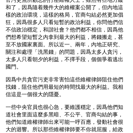
官污吏無所顧忌的打壓維權人士，雖然有些地方緩
和了，因爲隨着幾件大的維權案公開了，但內地這
樣的政治環境，這樣的格局，官商勾結必然更加倡
狂，因爲很多人只看短暫的政治利益，你問他們信
不信政治穩定，和諧社會？他們都不相信，因爲他
們想希望短暫之內拿到最大的利益，將錢搬走，甚
至不放國家裏面。所以近一、兩年，內地正研究、
關注和處理「洗黑錢」的問題，因爲太多人貪污，
太多人只看朝夕的利益，不擇手段，個個爭着逃出
國門。
因爲中共貪官污吏非常害怕這些維權律師阻住他們
找錢，阻住他們用最短的時間找最大的利益。我相
信這是一個很大的隱憂。
一些中央官員也很心急，要維護穩定，因爲他們知
道社會里面這麼多黑暗、不公平、官商勾結的事，
他們知道維權律師出來可能一呼百應，發動社會很
大的迴響。所以那些維權律師要不你就屈服，給政