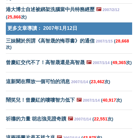
港大博士自述被綁架洗腦當中共特務經歷
🖼️
2007/2/12
(
25,866
次)
更多文章導讀：
2007年1月12日
三妹關於所謂《高智晟的悔罪書》的通信
(
28,668
2007/1/15
次)
曾慶紅交代不了！高智晟還是高智晟
🖼️
(
49,365
次)
2007/1/14
這新聞在釋放一個可怕的消息
(
23,462
次)
2007/1/14
鬧笑兒！曾慶紅的嘍嘍智力低下
🖼️
(
40,917
次)
2007/1/14
祈禱的力量 胡志強見證奇蹟
🖼️
(
22,551
次)
2007/1/14
這兩張圖片是不祥之兆
🖼️
(
43,975
次)
2007/1/14