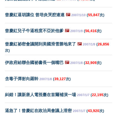
曾慶紅逼胡讓位 曾培炎哭腔連連
🖼️
(
55,847
次)
2007/1/10
曾慶紅兒子牛逼程度不亞於他爹
🖼️
(
56,416
次)
2007/1/9
曾慶紅祕密會議開到美國滑雪勝地來了
🖼️
(
26,856
2007/1/9
次)
伊政府給聯合國祕書長一個嘴巴
🖼️
(
32,909
次)
2007/1/8
含毒子彈射向羅幹
(
39,127
次)
2007/1/8
糾錯！讓新唐人電視臺在首爾補演一場
(
22,195
次)
2007/1/7
逼急了！曾慶紅在政治局會議上泄密
(
43,920
次)
2007/1/7