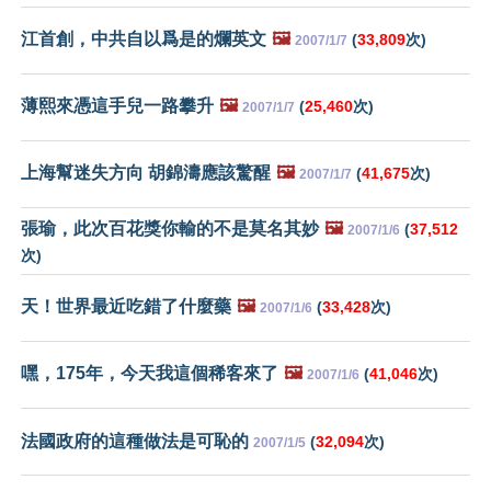
江首創，中共自以爲是的爛英文
🖼️
(
33,809
次)
2007/1/7
薄熙來憑這手兒一路攀升
🖼️
(
25,460
次)
2007/1/7
上海幫迷失方向 胡錦濤應該驚醒
🖼️
(
41,675
次)
2007/1/7
張瑜，此次百花獎你輸的不是莫名其妙
🖼️
(
37,512
2007/1/6
次)
天！世界最近吃錯了什麼藥
🖼️
(
33,428
次)
2007/1/6
嘿，175年，今天我這個稀客來了
🖼️
(
41,046
次)
2007/1/6
法國政府的這種做法是可恥的
(
32,094
次)
2007/1/5