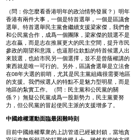
（問：你怎麼看香港明年的政治情勢發展？）明年
香港有兩件大事，一個是特首選舉，一個是區議會
選舉。特首選舉民主黨會繼續支援梁家傑，我們會
和公民黨合作，成爲一個團隊，梁家傑的競選不是
志在贏，而是志在推展更大的民主空間，提升市民
參政的期望和意識，也逼那位欽點的特首候選人出
來競選，也給市民另一個選擇，並不是曾蔭權講的
東西就是唯一可行的。另外，區議會選舉是立法會
在08年大選的前哨，尤其是民主黨組織很需要地區
的支援。我們候選人的特點不是魅力型明星，而是
地區的紮實工作。（問：民主黨和公民黨的關
係？）無疑公民黨成爲一股新勢力，民主黨要努
力，但公民黨的冒起使民主派的支援增多了。
中國維權運動面臨最困難時刻
目前中國維權羣衆的上訪管道已經被封鎖，當地貪