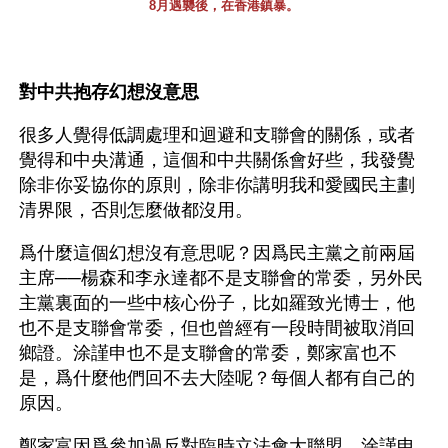
8月遇襲後，在香港鎮暴。
對中共抱存幻想沒意思
很多人覺得低調處理和迴避和支聯會的關係，或者
覺得和中央溝通，這個和中共關係會好些，我發覺
除非你妥協你的原則，除非你講明我和愛國民主劃
清界限，否則怎麼做都沒用。
爲什麼這個幻想沒有意思呢？因爲民主黨之前兩屆
主席──楊森和李永達都不是支聯會的常委，另外民
主黨裏面的一些中核心份子，比如羅致光博士，他
也不是支聯會常委，但也曾經有一段時間被取消回
鄉證。涂謹申也不是支聯會的常委，鄭家富也不
是，爲什麼他們回不去大陸呢？每個人都有自己的
原因。
鄭家富因爲參加過反對臨時立法會大聯盟，涂謹申