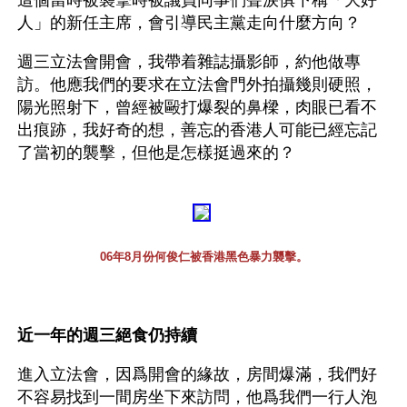
這個當時被襲擊時被議員同事們聲淚俱下稱「大好
人」的新任主席，會引導民主黨走向什麼方向？
週三立法會開會，我帶着雜誌攝影師，約他做專
訪。他應我們的要求在立法會門外拍攝幾則硬照，
陽光照射下，曾經被毆打爆裂的鼻樑，肉眼已看不
出痕跡，我好奇的想，善忘的香港人可能已經忘記
了當初的襲擊，但他是怎樣挺過來的？
06年8月份何俊仁被香港黑色暴力襲擊。
近一年的週三絕食仍持續
進入立法會，因爲開會的緣故，房間爆滿，我們好
不容易找到一間房坐下來訪問，他爲我們一行人泡