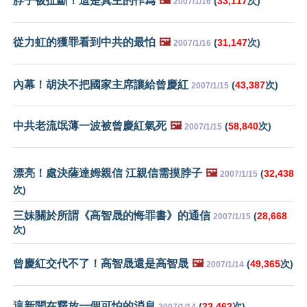
脖子被扯斷！這是真主的作爲
🖼️
(
33,117
次)
2007/1/16
從力虹的獲罪看到中共的最怕
🖼️
(
31,147
次)
2007/1/16
內幕！胡決不把國家主席讓給曾慶紅
(
43,387
次)
2007/1/15
中共老流氓薄一波被曾慶紅氣死
🖼️
(
58,840
次)
2007/1/15
漂亮！處決薩達姆親信 江親信需摸脖子
🖼️
(
32,438
2007/1/15
次)
三妹關於所謂《高智晟的悔罪書》的通信
(
28,668
2007/1/15
次)
曾慶紅交代不了！高智晟還是高智晟
🖼️
(
49,365
次)
2007/1/14
這新聞在釋放一個可怕的消息
(
23,462
次)
2007/1/14