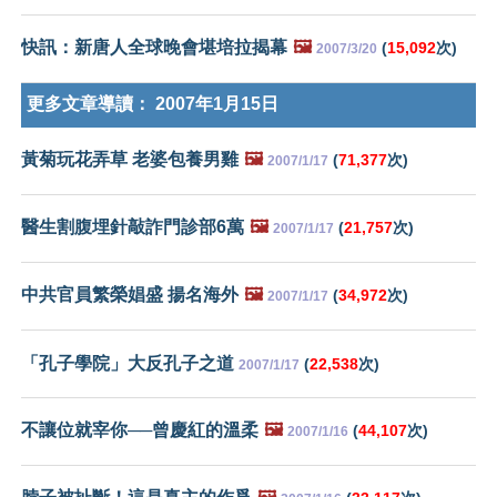
快訊：新唐人全球晚會堪培拉揭幕
🖼️
(
15,092
次)
2007/3/20
更多文章導讀：
2007年1月15日
黃菊玩花弄草 老婆包養男雞
🖼️
(
71,377
次)
2007/1/17
醫生割腹埋針敲詐門診部6萬
🖼️
(
21,757
次)
2007/1/17
中共官員繁榮娼盛 揚名海外
🖼️
(
34,972
次)
2007/1/17
「孔子學院」大反孔子之道
(
22,538
次)
2007/1/17
不讓位就宰你──曾慶紅的溫柔
🖼️
(
44,107
次)
2007/1/16