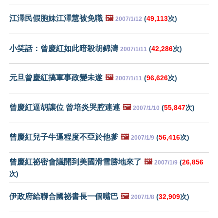
江澤民假胞妹江澤慧被免職
🖼️
(
49,113
次)
2007/1/12
小笑話：曾慶紅如此暗殺胡錦濤
(
42,286
次)
2007/1/11
元旦曾慶紅搞軍事政變未遂
🖼️
(
96,626
次)
2007/1/11
曾慶紅逼胡讓位 曾培炎哭腔連連
🖼️
(
55,847
次)
2007/1/10
曾慶紅兒子牛逼程度不亞於他爹
🖼️
(
56,416
次)
2007/1/9
曾慶紅祕密會議開到美國滑雪勝地來了
🖼️
(
26,856
2007/1/9
次)
伊政府給聯合國祕書長一個嘴巴
🖼️
(
32,909
次)
2007/1/8