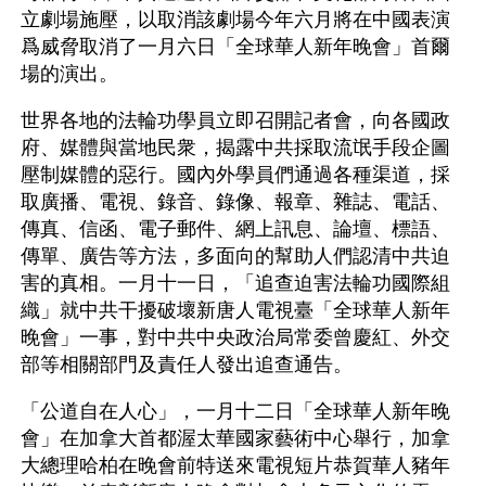
立劇場施壓，以取消該劇場今年六月將在中國表演
爲威脅取消了一月六日「全球華人新年晚會」首爾
場的演出。
世界各地的法輪功學員立即召開記者會，向各國政
府、媒體與當地民衆，揭露中共採取流氓手段企圖
壓制媒體的惡行。國內外學員們通過各種渠道，採
取廣播、電視、錄音、錄像、報章、雜誌、電話、
傳真、信函、電子郵件、網上訊息、論壇、標語、
傳單、廣告等方法，多面向的幫助人們認清中共迫
害的真相。一月十一日，「追查迫害法輪功國際組
織」就中共干擾破壞新唐人電視臺「全球華人新年
晚會」一事，對中共中央政治局常委曾慶紅、外交
部等相關部門及責任人發出追查通告。
「公道自在人心」，一月十二日「全球華人新年晚
會」在加拿大首都渥太華國家藝術中心舉行，加拿
大總理哈柏在晚會前特送來電視短片恭賀華人豬年