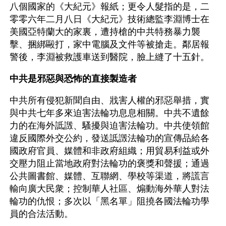
八個國家的《大紀元》報紙；更令人髮指的是，二
零零六年二月八日《大紀元》技術總監李淵博士在
美國亞特蘭大的家裏，遭持槍的中共特務暴力襲
擊、捆綁毆打，家中電腦及文件等被搶走。鄰居報
警後，李淵被救護車送到醫院，臉上縫了十五針。
中共是邪惡與恐怖的直接製造者
中共所有侵犯新聞自由、戕害人權的邪惡舉措，實
與中共七年多來迫害法輪功息息相關。中共不遺餘
力的在海外詆譭、騷擾與迫害法輪功。中共使領館
違反國際外交公約，發送詆譭法輪功的宣傳品給各
國政府官員、媒體和非政府組織；用貿易利益或外
交壓力阻止當地政府對法輪功的褒獎和聲援；通過
公共圖書館、媒體、互聯網、學校等渠道，將謊言
輸向廣大民衆；控制華人社區、煽動海外華人對法
輪功的仇恨；多次以「黑名單」阻撓各國法輪功學
員的合法活動。