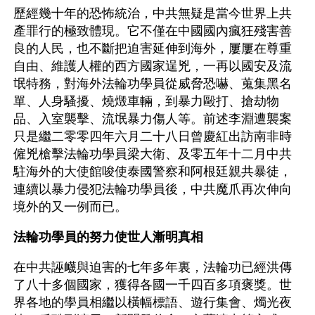
歷經幾十年的恐怖統治，中共無疑是當今世界上共
產罪行的極致體現。它不僅在中國國內瘋狂殘害善
良的人民，也不斷把迫害延伸到海外，屢屢在尊重
自由、維護人權的西方國家逞兇，一再以國安及流
氓特務，對海外法輪功學員從威脅恐嚇、蒐集黑名
單、人身騷擾、燒燬車輛，到暴力毆打、搶劫物
品、入室襲擊、流氓暴力傷人等。前述李淵遭襲案
只是繼二零零四年六月二十八日曾慶紅出訪南非時
僱兇槍擊法輪功學員梁大衛、及零五年十二月中共
駐海外的大使館唆使泰國警察和阿根廷親共暴徒，
連續以暴力侵犯法輪功學員後，中共魔爪再次伸向
境外的又一例而已。
法輪功學員的努力使世人漸明真相
在中共誣衊與迫害的七年多年裏，法輪功已經洪傳
了八十多個國家，獲得各國一千四百多項褒獎。世
界各地的學員相繼以橫幅標語、遊行集會、燭光夜