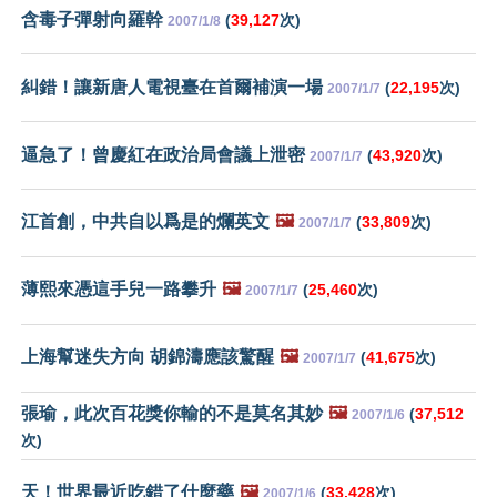
含毒子彈射向羅幹
(
39,127
次)
2007/1/8
糾錯！讓新唐人電視臺在首爾補演一場
(
22,195
次)
2007/1/7
逼急了！曾慶紅在政治局會議上泄密
(
43,920
次)
2007/1/7
江首創，中共自以爲是的爛英文
🖼️
(
33,809
次)
2007/1/7
薄熙來憑這手兒一路攀升
🖼️
(
25,460
次)
2007/1/7
上海幫迷失方向 胡錦濤應該驚醒
🖼️
(
41,675
次)
2007/1/7
張瑜，此次百花獎你輸的不是莫名其妙
🖼️
(
37,512
2007/1/6
次)
天！世界最近吃錯了什麼藥
🖼️
(
33,428
次)
2007/1/6