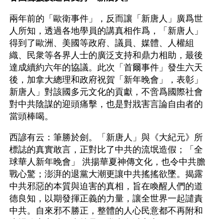
兩年前的「歐衛事件」，反而讓「新唐人」廣爲世
人所知，透過各地學員的講真相作爲，「新唐人」
得到了歐洲、美國等政府、議員、媒體、人權組
織、民衆等各界人士的廣泛支持和鼎力相助，最後
達成續約六年的協議。此次「首爾事件」發生六天
後，加拿大總理和政府祝賀「新年晚會」，表彰」
新唐人」對該國多元文化的貢獻，不啻爲國際社會
對中共陰謀的迎頭痛擊，也是對戕害言論自由者的
當頭棒喝。
西諺有云：筆勝於劍。「新唐人」與《大紀元》所
標誌的真實敢言，正對比了中共的流氓造假；「全
球華人新年晚會」 洪揚華夏神傳文化，也令中共膽
戰心驚；澎湃的退黨大潮更讓中共搖搖欲墜。揭露
中共邪惡的本質與迫害的真相，旨在喚醒人們的道
德良知，以期發揮正義的力量，讓全世界一起譴責
中共。自來邪不勝正，整體的人心民意都不再附和