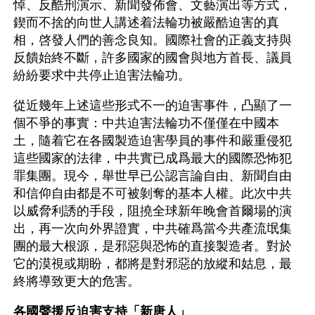
悼、反酷刑演示、新聞發佈會、文藝演出等方式，
鍥而不捨的向世人講述着法輪功被嚴酷迫害的真
相，啓發人們的善念良知。國際社會的正義支持與
反饋始終不斷，許多國家的國會與地方首長、議員
紛紛要求中共停止迫害法輪功。
從近幾年上述這些形式不一的迫害事件，凸顯了一
個不爭的事實：中共迫害法輪功不僅僅在中國本
土，隨着它在各國製造迫害學員的事件和嚴重侵犯
這些國家的法律，中共實已成爲最大的國際恐怖犯
罪集團。現今，舉世早已公認言論自由、新聞自由
和信仰自由都是不可被剝奪的基本人權。此次中共
以威脅利誘的手段，阻撓全球新年晚會首爾場的演
出，再一次向外界證實，中共確爲當今共產流氓集
團的最大根源，是邪惡與恐怖的直接製造者。對於
它的漠視或期盼，都將是對邪惡的放縱和姑息，最
終將導致更大的危害。
各國聲援反迫害支持「新唐人」