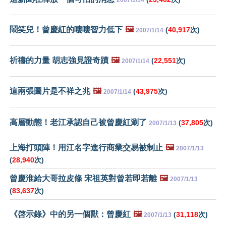
鬧笑兒！曾慶紅的嘍嘍智力低下
🖼️
(
40,917
次)
2007/1/14
祈禱的力量 胡志強見證奇蹟
🖼️
(
22,551
次)
2007/1/14
這兩張圖片是不祥之兆
🖼️
(
43,975
次)
2007/1/14
高層動態！老江承認自己被曾慶紅涮了
(
37,805
次)
2007/1/13
上海打頭陣！用江名字進行商業交易被制止
🖼️
2007/1/13
(
28,940
次)
曾慶淮給大哥拉皮條 宋祖英對曾若即若離
🖼️
2007/1/13
(
83,637
次)
《啓示錄》中的另一個獸：曾慶紅
🖼️
(
31,118
次)
2007/1/13