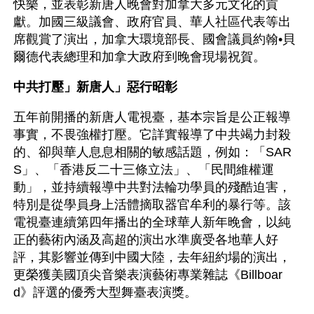
快樂，並表彰新唐人晚會對加拿大多元文化的貢
獻。加國三級議會、政府官員、華人社區代表等出
席觀賞了演出，加拿大環境部長、國會議員約翰•貝
爾德代表總理和加拿大政府到晚會現場祝賀。
中共打壓」新唐人」惡行昭彰
五年前開播的新唐人電視臺，基本宗旨是公正報導
事實，不畏強權打壓。它詳實報導了中共竭力封殺
的、卻與華人息息相關的敏感話題，例如：「SAR
S」、「香港反二十三條立法」、「民間維權運
動」，並持續報導中共對法輪功學員的殘酷迫害，
特別是從學員身上活體摘取器官牟利的暴行等。該
電視臺連續第四年播出的全球華人新年晚會，以純
正的藝術內涵及高超的演出水準廣受各地華人好
評，其影響並傳到中國大陸，去年紐約場的演出，
更榮獲美國頂尖音樂表演藝術專業雜誌《Billboar
d》評選的優秀大型舞臺表演獎。