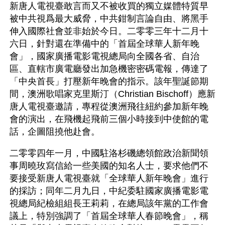
新唐人電視臺敢言而又不被收買的獨立媒體特質早
被中共視爲最大威脅，中共鉗制言論自由、將黑手
伸入國際社會並非始於今日。二零零三年十二月十
六日，針對還在準備中的「首屆全球華人新年晚
會」，國家廣播電影電視總局向全國各省、自治
區、直轄市廣電廳發出加急機密密碼電報，傳達了
「中央首長」打壓新年晚會的指示。該年聖誕節期
間，澳洲歌唱家克里斯汀（Christian Bischoff）應新
唐人電視臺邀請，專程從澳洲飛往紐約參加新年晚
會的演出，在飛機起飛前三個小時接到中使館的電
話，企圖阻撓他赴會。
二零零四年一月，中國駐洛杉磯總領館政治新聞領
事周曉玫寫信給一些美國的知名人士，要求他們不
要接受新唐人電視臺就「全球華人新年晚會」進行
的採訪；同年二月九日，中紀委駐國家廣播電影電
視總局紀檢組組長王莉莉，在總局該年黨的工作會
議上，特別強調了「首屆全球華人春節晚會」，稱