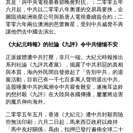
其是「與中央電視臺春節晚會對抗」；二零零五年
六月起，中共以二零零八年奧運的交易爲要挾，企
圖阻撓歐洲衛星公司與新唐人電視臺續簽合約；二
零零六年兩位澳洲的芭蕾舞星，受到中共威脅不再
讓他們去中國去演出。
《大紀元時報》的社論《九評》令中共惴惴不安
正派媒體遭中共打壓，非只一端。大紀元時報推出
系列社論《九評共產黨》，揭露了中共邪惡的真相
與本質，海內外民間自發掀起了「告別中共」的退
黨活動，目前已有一千七百多萬人聲明退出中共。
這股唾棄中共的風潮令中共寢食難安，遂掩耳盜鈴
的想封殺《九評》在大陸與各國傳播，屢屢將迫害
的魔爪伸向海外。
二零零五年五月，香港《大紀元》遭中共封殺而險
些無法印刷；六月二日起，馬來西亞政府以維持
「馬中友好關係」爲由，扣押已發行遍佈全球二十