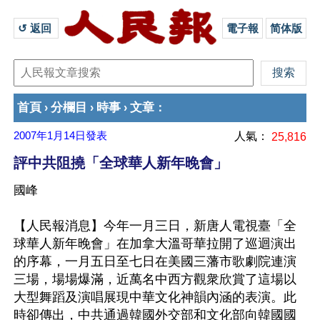
↺ 返回 
電子報
简体版
首頁
分欄目
時事
文章
›
›
›
：
2007年1月14日
發表
人氣：
25,816
評中共阻撓「全球華人新年晚會」
國峰
【人民報消息】今年一月三日，新唐人電視臺「全
球華人新年晚會」在加拿大溫哥華拉開了巡迴演出
的序幕，一月五日至七日在美國三藩市歌劇院連演
三場，場場爆滿，近萬名中西方觀衆欣賞了這場以
大型舞蹈及演唱展現中華文化神韻內涵的表演。此
時卻傳出，中共通過韓國外交部和文化部向韓國國