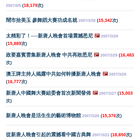
(
18,179
次)
2007/4/5
鬧市拾美玉 參舞蹈大賽功成名就
(
15,342
次)
2007/3/30
太精彩了！──新唐人晚會首場震撼悉尼
🖼️
2007/3/29
(
15,889
次)
政要嘉賓雲集新唐人晚會 中共再敗悉尼
🖼️
(
16,483
2007/3/29
次)
澳王牌主持人揭露中共如何幹擾新唐人晚會
🖼️
2007/3/29
(
16,777
次)
新唐人中國舞大賽組委會首次新聞發佈
🖼️
(
15,003
2007/3/27
次)
新唐人晚會是活生生的藝術博物館
(
15,376
次)
2007/3/26
從新唐人晚會引起的震撼看中國古典舞
(
18,850
次)
2007/3/22