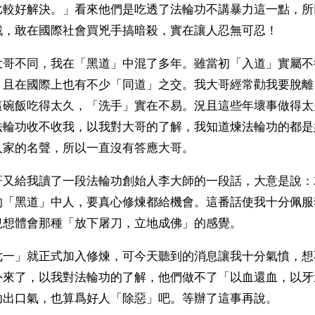
比較好解決。」看來他們是吃透了法輪功不講暴力這一點，所
戲，敢在國際社會買兇手搞暗殺，實在讓人忍無可忍！
大哥不同，我在「黑道」中混了多年。雖當初「入道」實屬不
，且在國際上也有不少「同道」之交。我大哥經常勸我要脫離
這碗飯吃得太久，「洗手」實在不易。況且這些年壞事做得太
法輪功收不收我，以我對大哥的了解，我知道煉法輪功的都是
人家的名聲，所以一直沒有答應大哥。
哥又給我讀了一段法輪功創始人李大師的一段話，大意是說：
的「黑道」中人，要真心修煉都給機會。這番話使我十分佩服
兒想體會那種「放下屠刀，立地成佛」的感覺。
七一」就正式加入修煉，可今天聽到的消息讓我十分氣憤，想
外來了，以我對法輪功的了解，他們做不了「以血還血，以牙
功出口氣，也算爲好人「除惡」吧。等辦了這事再說。