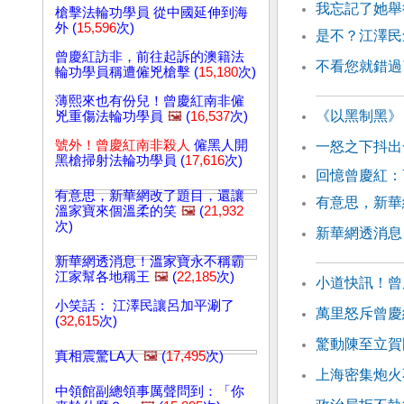
我忘記了她舉
槍擊法輪功學員 從中國延伸到海
外 (
15,596
次)
是不？江澤民
曾慶紅訪非，前往起訴的澳籍法
不看您就錯過
輪功學員稱遭僱兇槍擊 (
15,180
次)
薄熙來也有份兒！曾慶紅南非僱
《以黑制黑》
兇重傷法輪功學員
🖼️
(
16,537
次)
號外！曾慶紅南非殺人
僱黑人開
一怒之下抖出
黑槍掃射法輪功學員 (
17,616
次)
回憶曾慶紅：
有意思，新華網改了題目，還讓
有意思，新華
溫家寶來個溫柔的笑
🖼️
(
21,932
次)
新華網透消息
新華網透消息！溫家寶永不稱霸
江家幫各地稱王
🖼️
(
22,185
次)
小道快訊！曾
小笑話： 江澤民讓呂加平涮了
萬里怒斥曾慶
(
32,615
次)
驚動陳至立賀
真相震驚LA人
🖼️
(
17,495
次)
上海密集炮火
中領館副總領事厲聲問到：「你