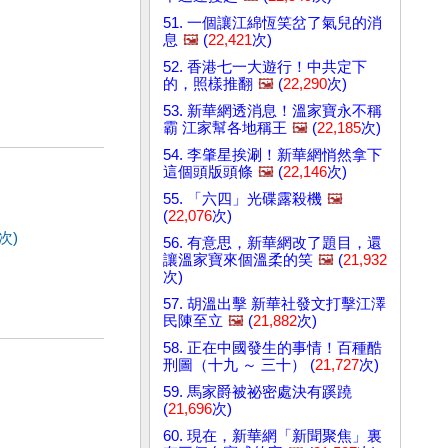
51. 一個讓江綿恆笑岔了氣兒的消
息
🖼️
(
22,421
次)
52. 香港七一大遊行！中共定下
的，照樣推翻
🖼️
(
22,290
次)
53. 新華網透消息！溫家寶永不稱
霸 江家幫各地稱王
🖼️
(
22,185
次)
54. 李肇星挨涮！新華網悄然拿下
這個頭版頭條
🖼️
(
22,146
次)
55. 「六四」光碟露殺機
🖼️
(
22,076
次)
次)
56. 有意思，新華網改了題目，還
讓溫家寶來個溫柔的笑
🖼️
(
21,932
次)
57. 胡溫出擊 新華社發文打擊江澤
民陳至立
🖼️
(
21,882
次)
58. 正在中國發生的事情！百種酷
刑圖（十九 ～ 三十） (
21,727
次)
59. 馬家爵被祕密處決有蹊蹺
(
21,696
次)
60. 現在，新華網「新聞聚焦」裏