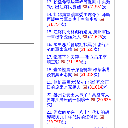
13. 殺雞儆猴喻華峰等嚴判 中央激
戰引出江澤民賣國
🖼️
(
31,951
次)
14. 胡錦濤宣讀軍委主席令 江澤民
再爆中共軍事史上空前幽默
🖼️
(
31,794
次)
15. 江澤民比林彪有遠見 廣州軍區
一軍機墜毀砸死人
🖼️
(
31,625
次)
16. 萬里怒斥曾慶紅找罵 江密謀不
流血軍事奪權
🖼️
(
31,539
次)
17. 鐵幕下的天津──張立昌宋平
順王朝
🖼️
(
31,159
次)
18. 臺警證實子彈會轉彎 槍擊案背
後的真正老闆
🖼️
(
31,018
次)
19. 朝鮮高層大清洗！想炸死金正
日的原來是家裏人
🖼️
(
31,014
次)
20. 鄭州公安出大事了！高層有人
要卸江澤民的一個膀子
🖼️
(
30,929
次)
21. 監獄的祕密！八十年代初的胡
耀邦與九十年代後的江澤民
🖼️
(
29,797
次)