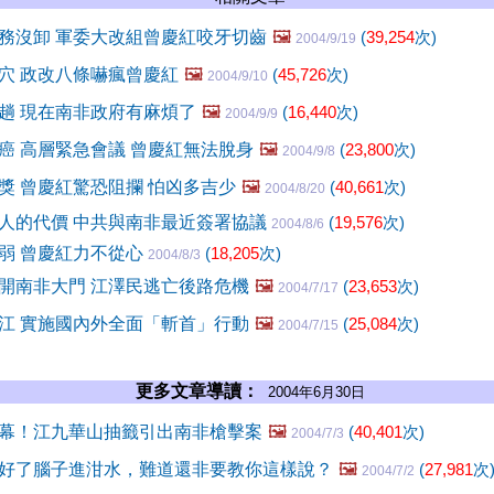
務沒卸 軍委大改組曾慶紅咬牙切齒
🖼️
(
39,254
次)
2004/9/19
穴 政改八條嚇瘋曾慶紅
🖼️
(
45,726
次)
2004/9/10
趟 現在南非政府有麻煩了
🖼️
(
16,440
次)
2004/9/9
癌 高層緊急會議 曾慶紅無法脫身
🖼️
(
23,800
次)
2004/9/8
獎 曾慶紅驚恐阻攔 怕凶多吉少
🖼️
(
40,661
次)
2004/8/20
人的代價 中共與南非最近簽署協議
(
19,576
次)
2004/8/6
弱 曾慶紅力不從心
(
18,205
次)
2004/8/3
開南非大門 江澤民逃亡後路危機
🖼️
(
23,653
次)
2004/7/17
江 實施國內外全面「斬首」行動
🖼️
(
25,084
次)
2004/7/15
更多文章導讀：
2004年6月30日
幕！江九華山抽籤引出南非槍擊案
🖼️
(
40,401
次)
2004/7/3
好了腦子進泔水，難道還非要教你這樣說？
🖼️
(
27,981
次
2004/7/2