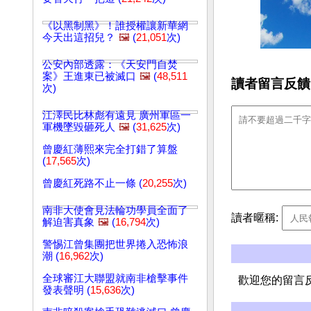
《以黑制黑》！誰授權讓新華網
今天出這招兒？
🖼️
(
21,051
次)
公安內部透露：《天安門自焚
案》王進東已被滅口
🖼️
(
48,511
讀者留言反饋
次)
江澤民比林彪有遠見 廣州軍區一
軍機墜毀砸死人
🖼️
(
31,625
次)
曾慶紅薄熙來完全打錯了算盤
(
17,565
次)
曾慶紅死路不止一條 (
20,255
次)
南非大使會見法輪功學員全面了
讀者暱稱:
解迫害真象
🖼️
(
16,794
次)
警惕江曾集團把世界捲入恐怖浪
潮 (
16,962
次)
全球審江大聯盟就南非槍擊事件
歡迎您的留言
發表聲明 (
15,636
次)