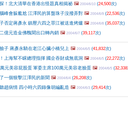
探！北大清華在香港出怪題真相揭祕
🖼️
(
24,500
次)
2004/6/10
腦峰會躲尷尬 江澤民的算盤珠子沒撥弄對
🖼️
(
22,536
次)
2004/6/9
子否定蔣彥永 鎮壓六四之罪江被送進烤爐
🖼️
(
35,037
次)
2004/6/8
二億元造金佛醜聞出口轉內銷
🖼️
(
39,117
次)
2004/6/7
臉子 蔣彥永騎在老江心臟小橋兒上
🖼️
(
41,832
次)
2004/6/5
！上海幫不睬總理指揮 國企吞財成無底洞
🖼️
(
22,272
次)
2004/6/5
0萬元美容屁股蛋 軍委主席100萬元美容老臉蛋
🖼️
(
32,338
2004/6/5
了一個狠擊江澤民的新聞
🖼️
(
26,208
次)
2004/6/4
聽趙病情 四小時六四錄像胡編亂造
🖼️
(
29,414
次)
2004/6/3