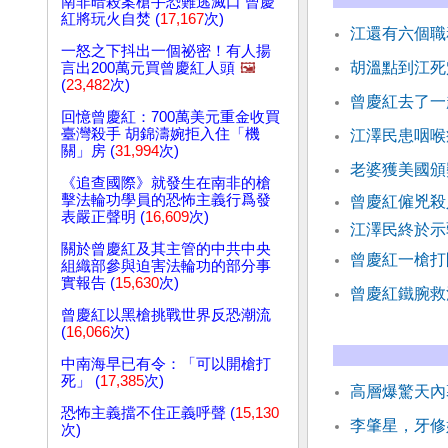
南非暗殺案槍手恐難逃滅口 曾慶
紅將玩火自焚 (
17,167
次)
江還有六個職
一怒之下抖出一個祕密！有人揚
胡溫點到江死
言出200萬元買曾慶紅人頭
🖼️
(
23,482
次)
曾慶紅去了一
回憶曾慶紅：700萬美元重金收買
臺灣殺手 胡錦濤婉拒入住「機
江澤民患咽喉
關」房 (
31,994
次)
老婆獲美國頒
《追查國際》就發生在南非的槍
擊法輪功學員的恐怖主義行爲發
曾慶紅僱兇殺
表嚴正聲明 (
16,609
次)
江澤民終於示
關於曾慶紅及其主管的中共中央
曾慶紅一槍打
組織部參與迫害法輪功的部分事
實報告 (
15,630
次)
曾慶紅鐵腕救
曾慶紅以黑槍挑戰世界反恐潮流
(
16,066
次)
中南海早已有令：「可以開槍打
死」 (
17,385
次)
高層爆驚天內
恐怖主義擋不住正義呼聲 (
15,130
李肇星，牙修
次)