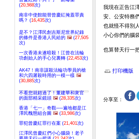
(
20,988
次)
我現在正告江
南非中使館能替曾慶紅掩蓋罪責
安、公安特務
嗎？ (
16,435
次)
也就怪不得別
是不？江澤民創吉斯尼世界紀錄
小心你們的腦
的條件是香港人民給的
🖼️
(
27,505
次)
也算替天行一把
一次香港未遂暗殺！江曾在法輪
功創始人的手心兒裏轉 (
22,453
次)
文章網址: http://w
AK47！南非謀殺法輪功學員的槍
打印機版
和六四屠殺時用的一模一樣
🖼️
(
30,885
次)
不看您就錯過了！董建華和衆官
的面部精采鏡頭
🖼️
(
28,335
次)
分享至：
香港「七一」奇觀──遍地都是江
澤民醜態組合圖
🖼️
(
33,986
次)
罪犯曾慶紅罪行在案 (
21,401
次)
江澤民曾慶紅們小心腦袋！老子
要替天行一把道 (
21,242
次)