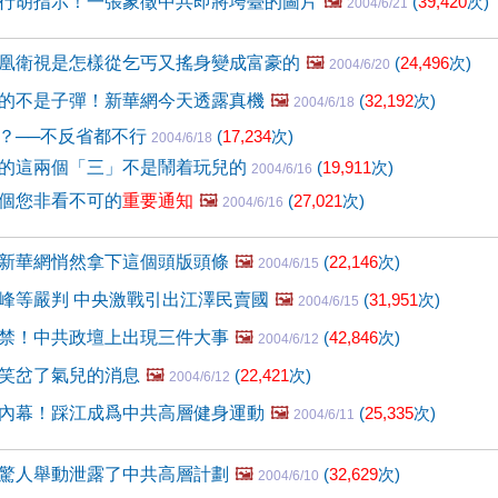
行胡指示！一張象徵中共即將垮臺的圖片
🖼️
(
39,420
次)
2004/6/21
凰衛視是怎樣從乞丐又搖身變成富豪的
🖼️
(
24,496
次)
2004/6/20
的不是子彈！新華網今天透露真機
🖼️
(
32,192
次)
2004/6/18
？──不反省都不行
(
17,234
次)
2004/6/18
的這兩個「三」不是鬧着玩兒的
(
19,911
次)
2004/6/16
個您非看不可的
重要通知
🖼️
(
27,021
次)
2004/6/16
新華網悄然拿下這個頭版頭條
🖼️
(
22,146
次)
2004/6/15
峰等嚴判 中央激戰引出江澤民賣國
🖼️
(
31,951
次)
2004/6/15
禁！中共政壇上出現三件大事
🖼️
(
42,846
次)
2004/6/12
笑岔了氣兒的消息
🖼️
(
22,421
次)
2004/6/12
內幕！踩江成爲中共高層健身運動
🖼️
(
25,335
次)
2004/6/11
驚人舉動泄露了中共高層計劃
🖼️
(
32,629
次)
2004/6/10