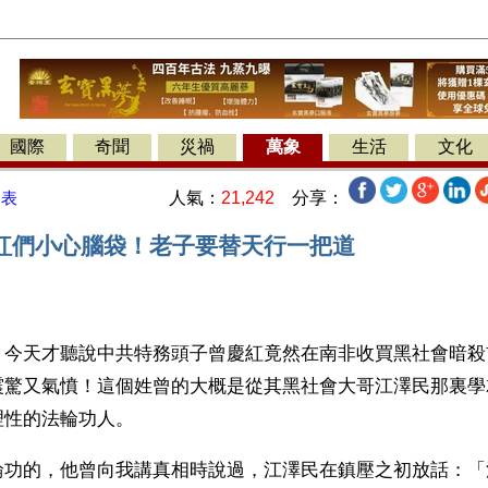
國際
奇聞
災禍
萬象
生活
文化
人氣：
21,242
分享：
發表
紅們小心腦袋！老子要替天行一把道
】今天才聽說中共特務頭子曾慶紅竟然在南非收買黑社會暗殺
震驚又氣憤！這個姓曾的大概是從其黑社會大哥江澤民那裏學
理性的法輪功人。
輪功的，他曾向我講真相時說過，江澤民在鎮壓之初放話：「