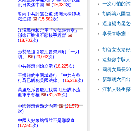
一次可怕的試
刑日聚焦中國
🖼️
(
19,384
次)
胡錦濤八國首
誓向中共討還公道 澳洲大律師挑
戰江羅
🖼️
(
15,582
次)
逼迫楊尚昆之
江澤民拍板定用「安德魯方案」
李長春嚇癱！
孫家正劉淇不願接手經營
🖼️
(
18,703
次)
胡啓立沒給好
形勢急迫引發江曾齊刷刷「一刀
切」
🖼️
(
23,042
次)
這些數字駭人
中共經濟開始崩潰 (
18,225
次)
國稅女局長5
干擾紐約中國城遊行 「中共有些
新華網六四出
行爲已觸犯美國法律」 (
15,218
次)
江私人醫生探
萬里怒斥曾慶紅找罵 江密謀不流
血軍事奪權
🖼️
(
31,539
次)
中國經濟過熱之內幕
🖼️
(
21,578
次)
中國人好象站得並不是那麼直
(
17,931
次)