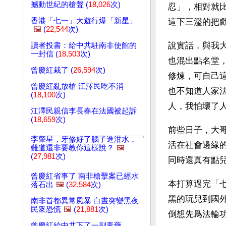
撼動世紀的槍聲 (
18,026
次)
忍」，相對就
香港「七一」大遊行爆「新星」
這下三濫的把
🖼️
(
22,544
次)
說實話，與我
讀者投書：給中共駐南非使館的
一封信 (
18,503
次)
也混出點名堂
曾慶紅栽了 (
26,594
次)
修煉，可自己
曾慶紅亂放槍 江澤民吃不消
也不知道人家
(
18,100
次)
人，我怕壞了
江澤民親信李長春在法國被起訴
(
18,659
次)
前些日子，大
李肇星，牙修好了腦子進泔水，
活在社會邊緣
難道還非要教你這樣說？
🖼️
(
27,981
次)
同時還真有點
曾慶紅省事了 南非槍擊案已經水
本打算過完「
落石出
🖼️
(
32,584
次)
黑的玩兒到國
南非首都異常風暴 白晝突變黑夜
民衆恐慌
🖼️
(
21,881
次)
倒想先爲法輪
曾慶紅給中共下了一副毒藥