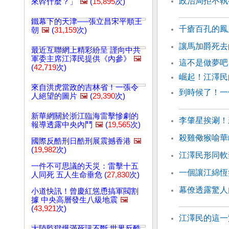
政治局拒不執
來幹什麼？」
🖼️
(
15,895
次)
鐵幕下的天津──張立昌宋平順王
千瘡百孔的鳳
朝
🖼️
(
31,159
次)
讓馬加爵死去
最近互聯網上精彩紛呈 謹向中共
軍委主席江澤民提供《內參》
🖼️
這不是做夢吧
(
42,719
次)
崛起！江澤民
來自洪虎當政的吉林省！一張令
到時候了！一
人絕望的圖片
🖼️
(
29,390
次)
新華網關於浙江臨海雷擊慘劇的
李肇星挨涮！
報導透露中央內鬥
🖼️
(
19,565
次)
殺雞儆猴喻華
國際反酷刑日酷刑展震撼香港
🖼️
(
19,982
次)
江澤民形同軟
一件不可思議的天災：雷擊十五
一個讓江綿恆
人同死 五人生命垂危 (
27,830
次)
幕僚透露驚人
小道快訊！曾慶紅慫恿搞軍閥割
據 中央高層發生八級地震
🖼️
(
43,921
次)
江澤民的這一
大陸監獄爆滿死訊不斷 世界反酷