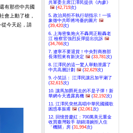
共軍委主席江澤民提供《內參》
還有那些中共國
🖼️
(
42,719
次)
5. 政治局拒不執行胡指示！一張
社會上動了槍，
象徵中共即將垮臺的圖片
🖼️
─從今天起，請
(
39,420
次)
6. 上海密集炮火不轟周正毅轟老
江 檢察官強烈反彈提出抗訴
🖼️
(
34,766
次)
7. 遼寧不要退貨！中央對商務部
長薄熙來有新決定
🖼️
(
33,781
次)
8. 江澤民的這一驚人舉動泄露了
中共高層計劃
🖼️
(
32,629
次)
9. 小笑話： 江澤民讓呂加平涮了
(
32,615
次)
10. 讓馬加爵死去的不是子彈！新
華網今天透露真機
🖼️
(
32,192
次)
11. 江澤民突然高唱中華民國國歌
困惑辜振甫
🖼️
(
32,061
次)
12. 回憶曾慶紅：700萬美元重金
收買臺灣殺手 胡錦濤婉拒入住
「機關」房 (
31,994
次)