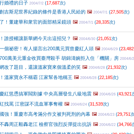
行婚禮的日子
(
17,687
次)
2004/7/2
創吉斯尼世界紀錄的條件是香港人民給的
🖼️
(
27,505
次)
2004/7/1
了！董建華和衆官的面部精采鏡頭
🖼️
(
28,335
次)
2004/7/1
！誰授權讓新華網今天出這招兒？
🖼️
(
21,051
次)
2004/6/30
一個祕密！有人揚言出200萬元買曾慶紅人頭
🖼️
(
23,482
2004/6/29
700萬美元重金收買臺灣殺手 胡錦濤婉拒入住「機關」房
2004/6/
網改了題目，還讓溫家寶來個溫柔的笑
🖼️
(
21,932
次)
2004/6/28
！溫家寶永不稱霸 江家幫各地稱王
🖼️
(
22,185
次)
2004/6/28
慶紅慫恿搞軍閥割據 中央高層發生八級地震
🖼️
(
43,921
2004/6/26
紅找罵 江密謀不流血軍事奪權
🖼️
(
31,539
次)
2004/6/24
國強！重慶市高考滿分作文被判死刑的內幕
🖼️
(
29,751
次
2004/6/23
不轟周正毅轟老江 檢察官強烈反彈提出抗訴
🖼️
(
34,766
2004/6/22