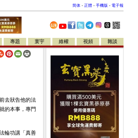
简体
-
正體
-
手機版
-
電子報
專題
寰宇
維權
視頻
雜談
前去狀告他的法
就的本事，專門
法輪功講「真善