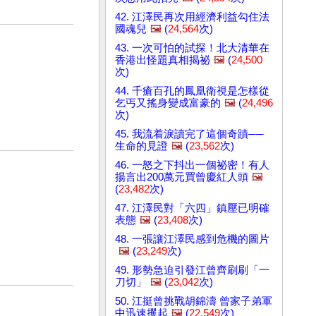
42. 江澤民再次用經濟利益勾住法
國魂兒
🖼️
(
24,564
次)
43. 一次可怕的試探！北大清華在
香港出怪題真相揭祕
🖼️
(
24,500
次)
44. 千瘡百孔的鳳凰衛視是怎樣從
乞丐又搖身變成富豪的
🖼️
(
24,496
次)
45. 我流着淚讀完了這個奇蹟──
生命的見證
🖼️
(
23,562
次)
46. 一怒之下抖出一個祕密！有人
揚言出200萬元買曾慶紅人頭
🖼️
(
23,482
次)
47. 江澤民對「六四」鎮壓已明確
表態
🖼️
(
23,408
次)
48. 一張讓江澤民感到危機的圖片
🖼️
(
23,249
次)
49. 形勢急迫引發江曾齊刷刷「一
刀切」
🖼️
(
23,042
次)
50. 江挺曾挑戰胡錦濤 曾家子弟軍
中迅速攫起
🖼️
(
22,549
次)