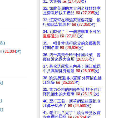
31. 大震撼
🖼️
(
27,498
次)
32. 如此美麗的意大利名牌娃娃竟
是勞教所奴工產品
🖼️
(
27,235
次)
33. 江家幫在和溫家寶耍花活 銀
行如此宏觀調控
🖼️
(
27,050
次)
34. 到時候了！一個您非看不可的
重要通知
🖼️
(
27,021
次)
次)
35. 一幅非常值得欣賞的文藝復興
時期名畫
🖼️
(
26,936
次)
(
31,994
次)
29
36. 四千萬美金匯到外國賬號 曾
慶紅近來遇大麻煩 (
26,556
次)
37. 幕僚透露驚人內幕！踩江成爲
中共高層健身運動
🖼️
(
25,335
次)
38. 劉淇奧運捅小窟窿 外商輸血補
江窟窿
🖼️
(
25,239
次)
次)
39. 電力公司的四條對策 堵不住江
澤民捅出的大窟窿
🖼️
(
25,151
次)
)
40. 歪打正着！新華網這組圖把老
江鼻子氣歪了
🖼️
(
24,599
次)
次)
41. 老江毛爪兒了！燒香未見效首
次急用此招兒
🖼️
(
24,594
次)