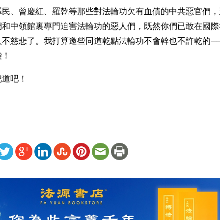
澤民、曾慶紅、羅乾等那些對法輪功欠有血債的中共惡官們，
們和中領館裏專門迫害法輪功的惡人們，既然你們已敢在國際
人不慈悲了。我打算邀些同道乾點法輪功不會幹也不許乾的─
袋！
道吧！  
ww.renminbao.com/rmb/articles/2004/6/30/31677b.html