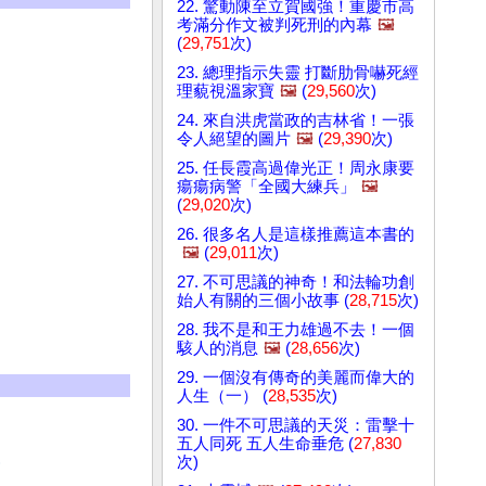
22. 驚動陳至立賀國強！重慶市高
考滿分作文被判死刑的內幕
🖼️
(
29,751
次)
23. 總理指示失靈 打斷肋骨嚇死經
理藐視溫家寶
🖼️
(
29,560
次)
24. 來自洪虎當政的吉林省！一張
令人絕望的圖片
🖼️
(
29,390
次)
25. 任長霞高過偉光正！周永康要
瘍瘍病警「全國大練兵」
🖼️
(
29,020
次)
26. 很多名人是這樣推薦這本書的
🖼️
(
29,011
次)
27. 不可思議的神奇！和法輪功創
始人有關的三個小故事 (
28,715
次)
28. 我不是和王力雄過不去！一個
駭人的消息
🖼️
(
28,656
次)
29. 一個沒有傳奇的美麗而偉大的
人生（一） (
28,535
次)
30. 一件不可思議的天災：雷擊十
五人同死 五人生命垂危 (
27,830
)
次)