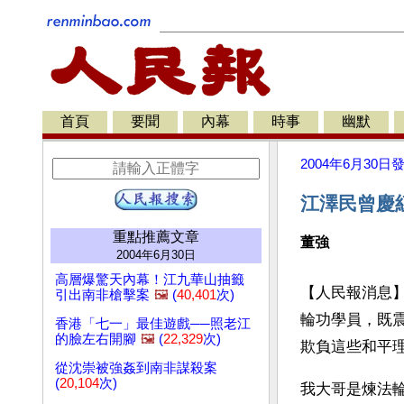
首頁
要聞
內幕
時事
幽默
2004年6月30日
江澤民曾慶
重點推薦文章
董強
2004年6月30日
高層爆驚天內幕！江九華山抽籤
【人民報消息
引出南非槍擊案
🖼️
(
40,401
次)
輪功學員，既
香港「七一」最佳遊戲──照老江
的臉左右開腳
🖼️
(
22,329
次)
欺負這些和平
從沈崇被強姦到南非謀殺案
(
20,104
次)
我大哥是煉法