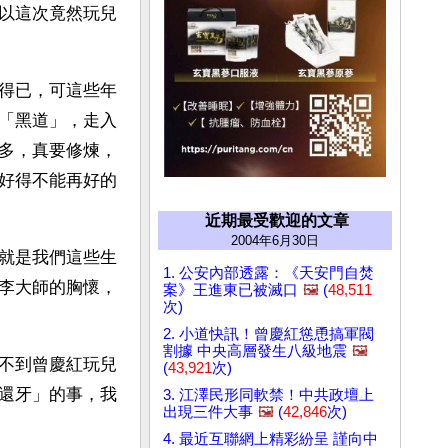
以這次竟然玩兒
得已，可這些年
「黑道」，走入
多，真要修煉，
好得不能再好的
近期最受歡迎的文章
2004年6月30日
就是我們這些生
1. 公安內部透露：《天安門自焚
李大師的胸懷，
案》王進東已被滅口
🖼️
(
48,511
次)
2. 小道快訊！曾慶紅慫恿搞軍閥
割據 中央高層發生八級地震
🖼️
不到曾慶紅玩兒
(
43,921
次)
還牙」的事，我
3. 江澤民形同軟禁！中共政壇上
出現三件大事
🖼️
(
42,846
次)
4. 最近互聯網上精彩紛呈 謹向中