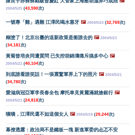
陳良宇赤裸裸戳破曾慶紅 大管家上海壓胡溫弄巧成拙
🖼️
(
43,590
次)
2004/5/25
一號專「雞」遇難 江澤民喝水塞牙
🖼️
(
32,769
次)
2004/5/24
糊塗了！北京出臺的這新政策是衝誰去的
🖼️
2004/5/23
(
34,181
次)
黃菊曾培炎同遭質問 已失控胡錦濤痛斥搞多中心
🖼️
(
40,104
次)
2004/5/22
到底誰看誰笑話！一張震驚軍界上下的照片
🖼️
2004/5/21
(
34,780
次)
愛滋病冠亞軍李長春全包 摩托車見黃麗滿就搶銀行
🖼️
(
24,818
次)
2004/5/21
嘖嘖，江澤民還不如這個女人
🖼️
(
29,244
次)
2004/5/19
幕僚透露：政治局不是鐵板一塊 新進軍委的忐忑不安