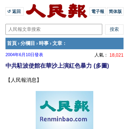
↺ 返回 
電子報
简体版
首頁
分欄目
時事
文章
›
›
›
：
2004年6月10日
發表
人氣：
18,021
中共駐波使館在華沙上演紅色暴力 (多圖)
【人民報消息】