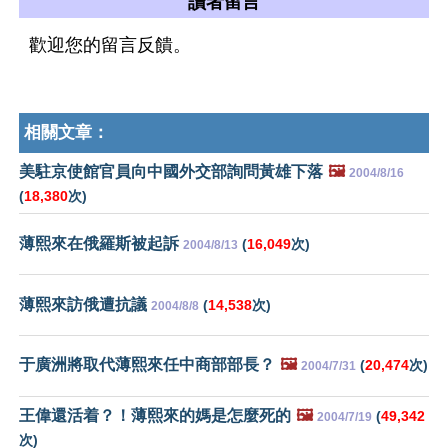
讀者留言
歡迎您的留言反饋。
相關文章：
美駐京使館官員向中國外交部詢問黃雄下落
🖼️
2004/8/16
(
18,380
次)
薄熙來在俄羅斯被起訴
(
16,049
次)
2004/8/13
薄熙來訪俄遭抗議
(
14,538
次)
2004/8/8
于廣洲將取代薄熙來任中商部部長？
🖼️
(
20,474
次)
2004/7/31
王偉還活着？！薄熙來的媽是怎麼死的
🖼️
(
49,342
2004/7/19
次)