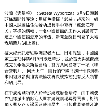
波蘭《選舉報》（Gazeta Wyborcza）6月9日頭版
頭條新聞報導說：用紅色橫幅「武裝」起來的一組
中國人試圖擋住法輪功成員手中寫有「嚴懲江澤
民」字樣的橫幅，一名中國使館的工作人員證實了
這是中國使館派來的隊伍。新聞並醒目刊登了大幅
現場照片(如上圖)。 
據大紀元記者駐歐洲記者周仁、田雨報道，中國國
家主席胡錦濤6月8日抵達華沙，並於當天與波蘭總
統克瓦希涅夫斯基會晤，雙方共同簽署了一項《聯
合聲明》。 同天上午，隨行的中國商務部部長薄熙
來因組織參與迫害法輪功再次被指控犯有反人類罪
和酷刑罪。
在中波兩國領導人於華沙總統府會晤時，由中國使
館組織派出的歡迎人羣在總統廣場尋釁鬧事，對請
願人羣及路人謾罵及使用暴力，引起世界媒體及波