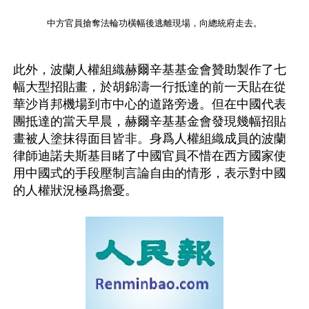
中方官員搶奪法輪功橫幅後逃離現場，向總統府走去。
此外，波蘭人權組織赫爾辛基基金會贊助製作了七
幅大型招貼畫，於胡錦濤一行抵達的前一天貼在從
華沙肖邦機場到市中心的道路旁邊。但在中國代表
團抵達的當天早晨，赫爾辛基基金會發現幾幅招貼
畫被人塗抹得面目皆非。身爲人權組織成員的波蘭
律師迪諾夫斯基目睹了中國官員不惜在西方國家使
用中國式的手段壓制言論自由的情形，表示對中國
的人權狀況極爲擔憂。