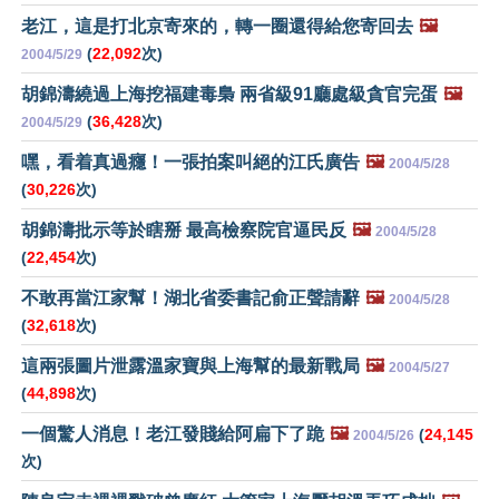
老江，這是打北京寄來的，轉一圈還得給您寄回去
🖼️
(
22,092
次)
2004/5/29
胡錦濤繞過上海挖福建毒梟 兩省級91廳處級貪官完蛋
🖼️
(
36,428
次)
2004/5/29
嘿，看着真過癮！一張拍案叫絕的江氏廣告
🖼️
2004/5/28
(
30,226
次)
胡錦濤批示等於瞎掰 最高檢察院官逼民反
🖼️
2004/5/28
(
22,454
次)
不敢再當江家幫！湖北省委書記俞正聲請辭
🖼️
2004/5/28
(
32,618
次)
這兩張圖片泄露溫家寶與上海幫的最新戰局
🖼️
2004/5/27
(
44,898
次)
一個驚人消息！老江發賤給阿扁下了跪
🖼️
(
24,145
2004/5/26
次)