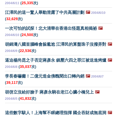
(
25,335
次)
2004/6/11
江澤民的這一驚人舉動泄露了中共高層計劃
🖼️
2004/6/10
(
32,629
次)
一次可怕的試探！北大清華在香港出怪題真相揭祕
🖼️
(
24,500
次)
2004/6/10
胡錦濤八國首腦峰會躲尷尬 江澤民的算盤珠子沒撥弄對
🖼️
(
22,536
次)
2004/6/9
逼迫楊尚昆之子否定蔣彥永 鎮壓六四之罪江被送進烤爐
🖼️
(
35,037
次)
2004/6/8
李長春嚇癱！二億元造金佛醜聞出口轉內銷
🖼️
2004/6/7
(
39,117
次)
胡啓立沒給好臉子 蔣彥永騎在老江心臟小橋兒上
🖼️
(
41,832
次)
2004/6/5
這些數字駭人！上海幫不睬總理指揮 國企吞財成無底洞
🖼️