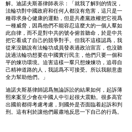
解。迪諾夫斯基律師表示：「就我了解到的情況，
法輪功對中國政府和任何人都沒有危害，這只是一
種尋求身心健康的運動，但是共產黨政權把它視爲
一種威脅，因爲他們不能容忍這麼大的一個人羣如
此自律，而不是對中共的號令俯首聽命，於是中共
把它看成了自己的競爭對手。但我不這樣認爲，我
從來沒聽說有法輪功成員發表過政治宣言，也沒聽
說過法輪功想要在中國實行民主，他們只要一個和
平的煉功環境。迫害這樣一羣只想煉煉功，追尋自
己精神道路的人，我認爲不可接受。所以我願意盡
全力幫助他們。」
迪諾夫斯基律師認爲無論訴訟的結果如何，起訴薄
熙來案至少會在中國人中引起很大震動。很多高官
出國前都得考慮考慮，到國外是否面臨着起訴和判