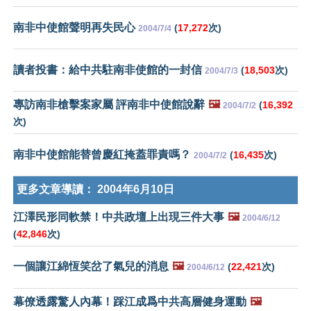
南非中使館聲明再失民心
(
17,272
次)
2004/7/4
讀者投書：給中共駐南非使館的一封信
(
18,503
次)
2004/7/3
專訪南非槍擊案家屬 評南非中使館說辭
🖼️
(
16,392
2004/7/2
次)
南非中使館能替曾慶紅掩蓋罪責嗎？
(
16,435
次)
2004/7/2
更多文章導讀：
2004年6月10日
江澤民形同軟禁！中共政壇上出現三件大事
🖼️
2004/6/12
(
42,846
次)
一個讓江綿恆笑岔了氣兒的消息
🖼️
(
22,421
次)
2004/6/12
幕僚透露驚人內幕！踩江成爲中共高層健身運動
🖼️