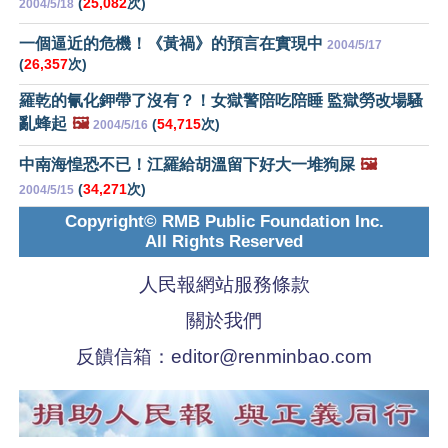
(
25,082
次)
2004/5/18
一個逼近的危機！《黃禍》的預言在實現中
2004/5/17
(
26,357
次)
羅乾的氰化鉀帶了沒有？！女獄警陪吃陪睡 監獄勞改場騷
亂蜂起
🖼️
(
54,715
次)
2004/5/16
中南海惶恐不已！江羅給胡溫留下好大一堆狗屎
🖼️
(
34,271
次)
2004/5/15
Copyright© RMB Public Foundation Inc.
All Rights Reserved
人民報網站服務條款
關於我們
反饋信箱：
editor@renminbao.com