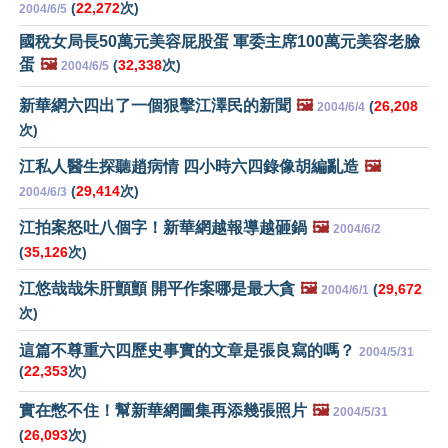
(
22,272
次)
2004/6/5
國稅女局長50萬元美容屁股蛋 軍委主席100萬元美容老臉
蛋
🖼️
(
32,338
次)
2004/6/5
新華網六四出了一個狠擊江澤民的新聞
🖼️
(
26,208
2004/6/4
次)
江私人醫生探聽趙病情 四小時六四錄像胡編亂造
🖼️
(
29,414
次)
2004/6/3
江拍案怒吐八個字！新華網越報導越砸鍋
🖼️
2004/6/2
(
35,126
次)
江悠哉哉朱肝顫顫 開平作案哪是最大貪
🖼️
(
29,672
2004/6/1
次)
這篇不尊重六四歷史事實的文章是張良寫的嗎？
2004/5/31
(
22,353
次)
實在憋不住！幫新華網圖集再添幾張照片
🖼️
2004/5/31
(
26,093
次)