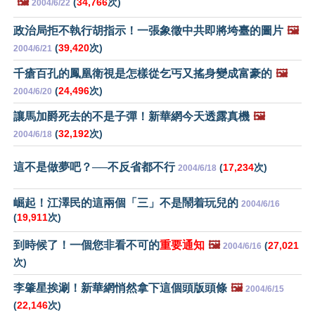
🖼️
(
34,766
次)
2004/6/22
政治局拒不執行胡指示！一張象徵中共即將垮臺的圖片
🖼️
(
39,420
次)
2004/6/21
千瘡百孔的鳳凰衛視是怎樣從乞丐又搖身變成富豪的
🖼️
(
24,496
次)
2004/6/20
讓馬加爵死去的不是子彈！新華網今天透露真機
🖼️
(
32,192
次)
2004/6/18
這不是做夢吧？──不反省都不行
(
17,234
次)
2004/6/18
崛起！江澤民的這兩個「三」不是鬧着玩兒的
2004/6/16
(
19,911
次)
到時候了！一個您非看不可的
重要通知
🖼️
(
27,021
2004/6/16
次)
李肇星挨涮！新華網悄然拿下這個頭版頭條
🖼️
2004/6/15
(
22,146
次)