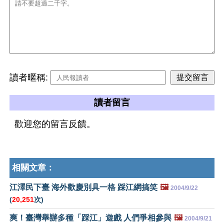
讀者暱稱:
讀者留言
歡迎您的留言反饋。
相關文章：
江澤民下臺 海外歡慶別具一格 踩江網搞笑
🖼️
2004/9/22
(
20,251
次)
爽！臺灣舉辦多種「踩江」遊戲 人們爭相參與
🖼️
2004/9/21