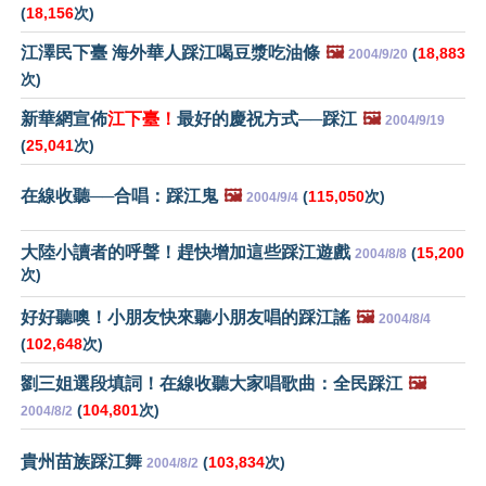
(
18,156
次)
江澤民下臺 海外華人踩江喝豆漿吃油條
🖼️
(
18,883
2004/9/20
次)
新華網宣佈
江下臺！
最好的慶祝方式──踩江
🖼️
2004/9/19
(
25,041
次)
在線收聽──合唱：踩江鬼
🖼️
(
115,050
次)
2004/9/4
大陸小讀者的呼聲！趕快增加這些踩江遊戲
(
15,200
2004/8/8
次)
好好聽噢！小朋友快來聽小朋友唱的踩江謠
🖼️
2004/8/4
(
102,648
次)
劉三姐選段填詞！在線收聽大家唱歌曲：全民踩江
🖼️
(
104,801
次)
2004/8/2
貴州苗族踩江舞
(
103,834
次)
2004/8/2