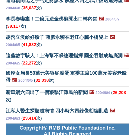
逼迫楊尚昆之子否定蔣彥永 鎮壓六四之罪江被送進烤爐
🖼️
(
35,037
次)
2004/6/8
李長春嚇癱！二億元造金佛醜聞出口轉內銷
🖼️
2004/6/7
(
39,117
次)
胡啓立沒給好臉子 蔣彥永騎在老江心臟小橋兒上
🖼️
(
41,832
次)
2004/6/5
這些數字駭人！上海幫不睬總理指揮 國企吞財成無底洞
🖼️
(
22,272
次)
2004/6/5
國稅女局長50萬元美容屁股蛋 軍委主席100萬元美容老臉
蛋
🖼️
(
32,338
次)
2004/6/5
新華網六四出了一個狠擊江澤民的新聞
🖼️
(
26,208
2004/6/4
次)
江私人醫生探聽趙病情 四小時六四錄像胡編亂造
🖼️
(
29,414
次)
2004/6/3
Copyright© RMB Public Foundation Inc.
All Rights Reserved