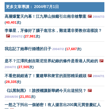
更多文章導讀：
2004年7月1日
高層爆驚天內幕！江九華山抽籤引出南非槍擊案
🖼️
2004/7/3
(
40,401
次)
李肇星，牙修好了腦子進泔水，難道還非要教你這樣說？
🖼️
(
27,981
次)
2004/7/2
我忘記了她舉行婚禮的日子
(
17,687
次)
2004/7/2
是不？江澤民創吉斯尼世界紀錄的條件是香港人民給的
🖼️
(
27,505
次)
2004/7/1
不看您就錯過了！董建華和衆官的面部精采鏡頭
🖼️
2004/7/1
(
28,335
次)
《以黑制黑》！誰授權讓新華網今天出這招兒？
🖼️
(
21,051
次)
2004/6/30
一怒之下抖出一個祕密！有人揚言出200萬元買曾慶紅人