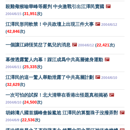
殺雞儆猴喻華峰等嚴判 中央激戰引出江澤民賣國
🖼️
(
31,951
次)
2004/6/15
江澤民形同軟禁！中共政壇上出現三件大事
🖼️
2004/6/12
(
42,846
次)
一個讓江綿恆笑岔了氣兒的消息
🖼️
(
22,421
次)
2004/6/12
幕僚透露驚人內幕！踩江成爲中共高層健身運動
🖼️
(
25,335
次)
2004/6/11
江澤民的這一驚人舉動泄露了中共高層計劃
🖼️
2004/6/10
(
32,629
次)
一次可怕的試探！北大清華在香港出怪題真相揭祕
🖼️
(
24,500
次)
2004/6/10
胡錦濤八國首腦峰會躲尷尬 江澤民的算盤珠子沒撥弄對
🖼️
(
22,536
次)
2004/6/9