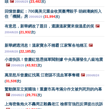
頭
🖼️
(
23,482
次)
2004/6/29
回憶曾慶紅：700萬美元重金收買臺灣殺手 胡錦濤婉拒入
住「機關」房
(
31,994
次)
2004/6/29
有意思，新華網改了題目，還讓溫家寶來個溫柔的笑
🖼️
(
21,932
次)
2004/6/28
新華網透消息！溫家寶永不稱霸 江家幫各地稱王
🖼️
(
22,185
次)
2004/6/28
小道快訊！曾慶紅慫恿搞軍閥割據 中央高層發生八級地震
🖼️
(
43,921
次)
2004/6/26
萬里怒斥曾慶紅找罵 江密謀不流血軍事奪權
🖼️
2004/6/24
(
31,539
次)
驚動陳至立賀國強！重慶市高考滿分作文被判死刑的內幕
🖼️
(
29,751
次)
2004/6/23
上海密集炮火不轟周正毅轟老江 檢察官強烈反彈提出抗訴