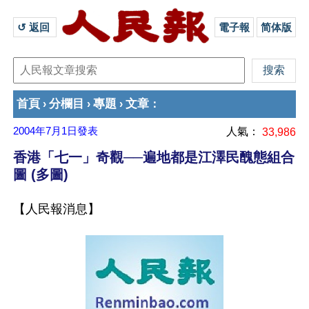
↺ 返回 
電子報
简体版
首頁
分欄目
專題
文章
›
›
›
：
2004年7月1日
發表
人氣：
33,986
香港「七一」奇觀──遍地都是江澤民醜態組合
圖 (多圖)
【人民報消息】