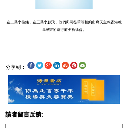
左二爲李柱銘，左三爲李鵬飛，他們與司徒華等相約出席天主教香港教
區舉辦的遊行前夕祈禱會。
分享到：
讀者留言反饋: