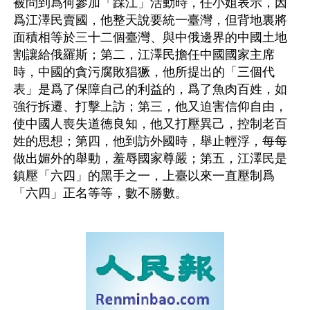
被問到爲何參加「踩江」活動時，任小姐表示，因
爲江澤民賣國，他整天說要統一臺灣，但背地裏將
面積相等於三十二個臺灣、與中俄邊界的中國土地
割讓給俄羅斯；第二，江澤民擔任中國國家主席
時，中國的貪污腐敗猖獗，他所提出的「三個代
表」是爲了保障自己的利益的，爲了魚肉百姓，如
強行拆遷、打擊上訪；第三，他又迫害信仰自由，
使中國人喪失道德良知，他又打壓異己，控制老百
姓的思想；第四，他到訪外國時，舉止輕浮，每每
做出媚外的舉動，羞辱國家尊嚴；第五，江澤民是
鎮壓「六四」的黑手之一，上臺以來一直壓制爲
「六四」正名等等，數不勝數。 