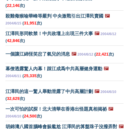
(
22,146
次)
殺雞儆猴喻華峰等嚴判 中央激戰引出江澤民賣國
🖼️
(
31,951
次)
2004/6/15
江澤民形同軟禁！中共政壇上出現三件大事
🖼️
2004/6/12
(
42,846
次)
一個讓江綿恆笑岔了氣兒的消息
🖼️
(
22,421
次)
2004/6/12
幕僚透露驚人內幕！踩江成爲中共高層健身運動
🖼️
(
25,335
次)
2004/6/11
江澤民的這一驚人舉動泄露了中共高層計劃
🖼️
2004/6/10
(
32,629
次)
一次可怕的試探！北大清華在香港出怪題真相揭祕
🖼️
(
24,500
次)
2004/6/10
胡錦濤八國首腦峰會躲尷尬 江澤民的算盤珠子沒撥弄對
🖼️