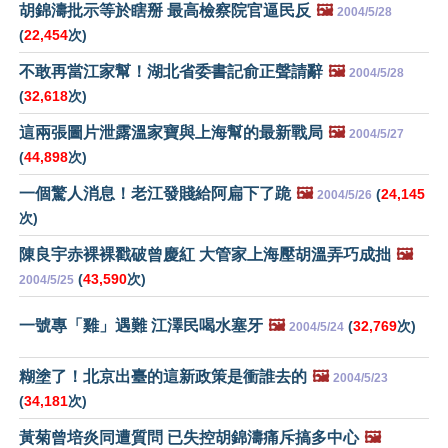
胡錦濤批示等於瞎掰 最高檢察院官逼民反
🖼️
2004/5/28
(
22,454
次)
不敢再當江家幫！湖北省委書記俞正聲請辭
🖼️
2004/5/28
(
32,618
次)
這兩張圖片泄露溫家寶與上海幫的最新戰局
🖼️
2004/5/27
(
44,898
次)
一個驚人消息！老江發賤給阿扁下了跪
🖼️
(
24,145
2004/5/26
次)
陳良宇赤裸裸戳破曾慶紅 大管家上海壓胡溫弄巧成拙
🖼️
(
43,590
次)
2004/5/25
一號專「雞」遇難 江澤民喝水塞牙
🖼️
(
32,769
次)
2004/5/24
糊塗了！北京出臺的這新政策是衝誰去的
🖼️
2004/5/23
(
34,181
次)
黃菊曾培炎同遭質問 已失控胡錦濤痛斥搞多中心
🖼️