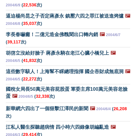
(
22,536
次)
2004/6/9
逼迫楊尚昆之子否定蔣彥永 鎮壓六四之罪江被送進烤爐
🖼️
(
35,037
次)
2004/6/8
李長春嚇癱！二億元造金佛醜聞出口轉內銷
🖼️
2004/6/7
(
39,117
次)
胡啓立沒給好臉子 蔣彥永騎在老江心臟小橋兒上
🖼️
(
41,832
次)
2004/6/5
這些數字駭人！上海幫不睬總理指揮 國企吞財成無底洞
🖼️
(
22,272
次)
2004/6/5
國稅女局長50萬元美容屁股蛋 軍委主席100萬元美容老臉
蛋
🖼️
(
32,338
次)
2004/6/5
新華網六四出了一個狠擊江澤民的新聞
🖼️
(
26,208
2004/6/4
次)
江私人醫生探聽趙病情 四小時六四錄像胡編亂造
🖼️
(
29,414
次)
2004/6/3