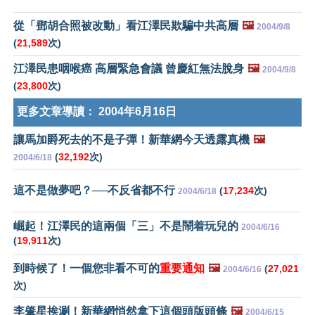
從「鄧胡合照被改動」看江澤民欺騙中共高層
🖼️
2004/9/8
(
21,589
次)
江澤民患咽喉癌 高層緊急會議 曾慶紅無法脫身
🖼️
2004/9/8
(
23,800
次)
更多文章導讀：
2004年6月16日
讓馬加爵死去的不是子彈！新華網今天透露真機
🖼️
(
32,192
次)
2004/6/18
這不是做夢吧？──不反省都不行
(
17,234
次)
2004/6/18
崛起！江澤民的這兩個「三」不是鬧着玩兒的
2004/6/16
(
19,911
次)
到時候了！一個您非看不可的
重要通知
🖼️
(
27,021
2004/6/16
次)
李肇星挨涮！新華網悄然拿下這個頭版頭條
🖼️
2004/6/15