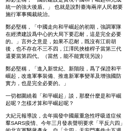
統一的強大後盾。」 也就是說對臺海兩岸人民都要
施行軍事獨裁統治。
鄭必堅稱，「中國走向和平崛起的初期，強調軍隊
在經濟建設爲中心的大局下要忍耐，這是完全必要
的。」言外之意是，如果不忍耐，既沒有江前胡
後，也不存在不三不四，江澤民挾槍桿子當第三代
還要當第四代。（當然，能不能實現另說）
鄭必堅稱，「進入新世紀、新階段，爲了保證和平
崛起，改進軍事裝備、推進新軍事變革及增強國防
實力，也是完全必要的。」
一切都圍繞着「和平崛起」談，那麼什麼是和平崛
起呢？怎樣才算和平崛起呢？
大紀元報導說，去年揭發中國嚴重急性呼吸道症候
羣SARS疫情、今年三月發表聲明要求「平反六四」
的北京軍醫蔣彥永，自「六四」天安門事件十五週