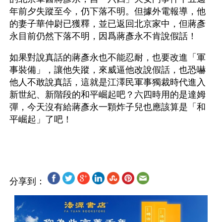
年前夕失蹤至今，仍下落不明。但據外電報導，他
的妻子華仲尉已獲釋，並已返回北京家中，但蔣彥
永目前仍然下落不明，因爲蔣彥永不肯說假話！
如果對說真話的蔣彥永也不能忍耐，也要改進「軍
事裝備」，讓他失蹤，來威逼他改說假話，也恐嚇
他人不敢說真話，這就是江澤民軍事獨裁時代進入
新世紀、新階段的和平崛起吧？六四時用的是達姆
彈，今天沒有給蔣彥永一顆炸子兒也應該算是「和
平崛起」了吧！
分享到：