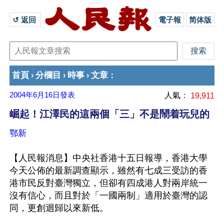
↺ 返回 
電子報
简体版
首頁
分欄目
時事
文章
›
›
›
：
2004年6月16日
發表
人氣：
19,911
崛起！江澤民的這兩個「三」不是鬧着玩兒的
鄂新
【人民報消息】中央社香港十五日報導，香港大學
今天公佈的最新調查顯示，雖然有七成三受訪的香
港市民反對臺灣獨立，但卻有四成港人對兩岸統一
沒有信心，而且對於「一國兩制」適用於臺灣的認
同，更創迴歸以來新低。