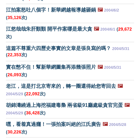
江拍案怒吐八個字！新華網越報導越砸鍋
🖼️
2004/6/2
(
35,126
次)
江悠哉哉朱肝顫顫 開平作案哪是最大貪
🖼️
(
29,672
2004/6/1
次)
這篇不尊重六四歷史事實的文章是張良寫的嗎？
2004/5/31
(
22,353
次)
實在憋不住！幫新華網圖集再添幾張照片
🖼️
2004/5/31
(
26,093
次)
老江，這是打北京寄來的，轉一圈還得給您寄回去
🖼️
(
22,092
次)
2004/5/29
胡錦濤繞過上海挖福建毒梟 兩省級91廳處級貪官完蛋
🖼️
(
36,428
次)
2004/5/29
嘿，看着真過癮！一張拍案叫絕的江氏廣告
🖼️
2004/5/28
(
30,226
次)