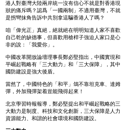
港人對臺灣大陸兩岸統一沒有信心不就是對香港現
狀的痛斥嗎？認爲「一國兩制」不適用臺灣，不就
是拐彎抹角告訴中共別拿這騙香港人了嗎？
咱「偉光正」真絕，絕就絕在明明知道人家不喜歡
自己乾的缺德事，但喜歡用槍桿子強迫人家口是心
非的說：「我愛你」。
中國改革開放論壇理事長鄭必堅指出，中國實現和
平崛起戰略有「三大動力」和「三大保障」，其中
國防建設是強大後盾。
當然了，中國特色的「和平」鴿不靠坦克車、達姆
彈，外加飛彈架着豈能飛得起來！
北京學習時報報導，鄭必堅提出和平崛起戰略的三
大動力是制度、科技和文化創新，三大保障是人力
資源能力、和諧的社會環境和國防建設。