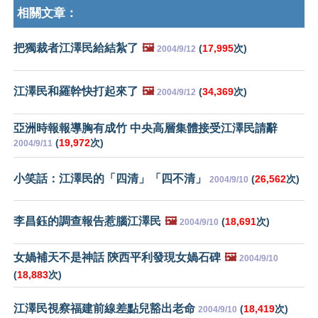
相關文章：
把獨裁者江澤民給結紮了
🖼️
(
17,995
次)
2004/9/12
江澤民和羅幹快打起來了
🖼️
(
34,369
次)
2004/9/12
亞洲時報報導胸有成竹 中央高層集體接受江澤民請辭
(
19,972
次)
2004/9/11
小笑話：江澤民的「四清」「四不清」
(
26,562
次)
2004/9/10
李昌鈺的調查報告惹腦江澤民
🖼️
(
18,691
次)
2004/9/10
女媧補天不是神話 陝西平利發現女媧石碑
🖼️
2004/9/10
(
18,883
次)
江澤民視察福建前線差點兒豁出老命
(
18,419
次)
2004/9/10