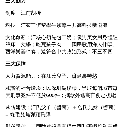
三大動力
制度：江前胡後
科技：江家三流留學生領導中共高科技新潮流
文化創新：江核心領先包二奶；俊男美女用身體註
釋床上文學；吃死孩子肉；中國民歌用洋人伴唱、
西洋樂器伴奏，這符合中共政治形式：不三不四。
三大保障
人力資源能力：在江氏兒子、姘頭裏轉悠
和諧的社會環境：以深圳爲榜樣，爭取每個城市每
天刑事案件不低於600件；攜款外逃高官前赴後繼
國防建設：江氏父子（醬菌） + 曾氏兄妹（醬菌） 
= 綠毛兒無彈頭飛彈
鄭必堅稱，「國防建設是實現中國和平崛起和完成