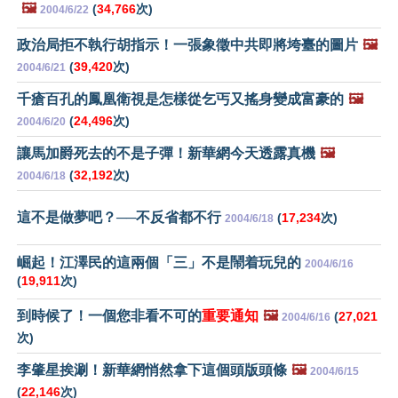
🖼️
(
34,766
次)
2004/6/22
政治局拒不執行胡指示！一張象徵中共即將垮臺的圖片
🖼️
(
39,420
次)
2004/6/21
千瘡百孔的鳳凰衛視是怎樣從乞丐又搖身變成富豪的
🖼️
(
24,496
次)
2004/6/20
讓馬加爵死去的不是子彈！新華網今天透露真機
🖼️
(
32,192
次)
2004/6/18
這不是做夢吧？──不反省都不行
(
17,234
次)
2004/6/18
崛起！江澤民的這兩個「三」不是鬧着玩兒的
2004/6/16
(
19,911
次)
到時候了！一個您非看不可的
重要通知
🖼️
(
27,021
2004/6/16
次)
李肇星挨涮！新華網悄然拿下這個頭版頭條
🖼️
2004/6/15
(
22,146
次)