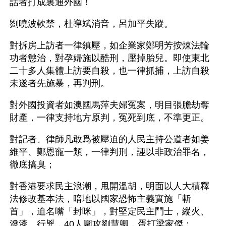
話者打成裏通外國！ 
劉曉波軟禁，杜導斌消音，呂加平失蹤。 
對拆房上訪者一律鎮壓，如企業家鄭明芳按煉法輪
功者懲治，對孕婦施以酷刑，壓掉胎兒。即使東北
二十多人集體上訪要自殺，也一律抓捕，上訪自殺
未遂者先施暴，再判刑。 
對外國投資者如澳國馬萍夫婦冤案，明目張膽劫奪
財產，一律支持地方原判，冤死到底，不準更正。 
對記者、律師凡敢爲被壓迫的人民主持公道者如姜
維平、鄭恩寵一類，一律判刑，誣以非政治罪名，
徹底搞臭； 
對香港要求民主浪潮，甩開溫胡，明面以人大積釋
法修改基本法，暗地以國家恐怖主義實施「斬
首」，迫名嘴「封咪」，對堅定民主鬥士，縱火、
潑漆、行兇，40人圍攻劉慧卿，蛋打梁家傑； 