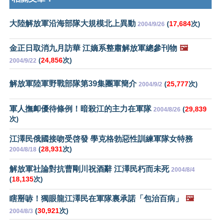
大陸解放軍沿海部隊大規模北上異動
(
17,684
次)
2004/9/26
金正日取消九月訪華 江嫡系整肅解放軍總參刊物
🖼️
(
24,856
次)
2004/9/22
解放軍陸軍野戰部隊第39集團軍簡介
(
25,777
次)
2004/9/2
軍人撫卹優待條例！暗殺江的主力在軍隊
(
29,839
2004/8/26
次)
江澤民俄國接吻受啓發 學克格勃惡性訓練軍隊女特務
(
28,931
次)
2004/8/18
解放軍社論對抗曹剛川祝酒辭 江澤民朽而未死
2004/8/4
(
18,135
次)
瞎掰哧！獨眼龍江澤民在軍隊裏承諾「包治百病」
🖼️
(
30,921
次)
2004/8/3