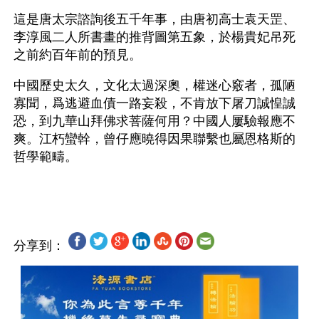
這是唐太宗諮詢後五千年事，由唐初高士袁天罡、
李淳風二人所書畫的推背圖第五象，於楊貴妃吊死
之前約百年前的預見。 
中國歷史太久，文化太過深奧，權迷心竅者，孤陋
寡聞，爲逃避血債一路妄殺，不肯放下屠刀誠惶誠
恐，到九華山拜佛求菩薩何用？中國人屢驗報應不
爽。江朽蠻幹，曾仔應曉得因果聯繫也屬恩格斯的
哲學範疇。
分享到：