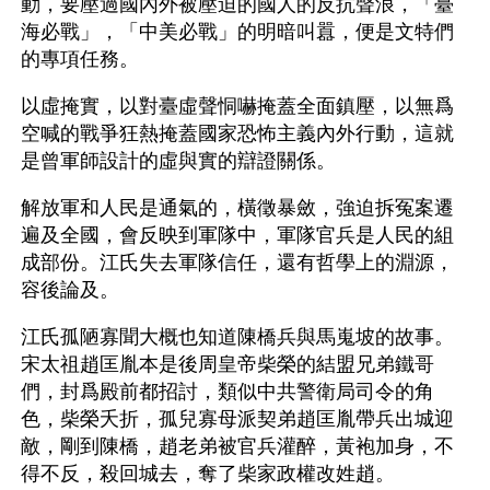
動，要壓過國內外被壓迫的國人的反抗聲浪，「臺
海必戰」，「中美必戰」的明暗叫囂，便是文特們
的專項任務。 
以虛掩實，以對臺虛聲恫嚇掩蓋全面鎮壓，以無爲
空喊的戰爭狂熱掩蓋國家恐怖主義內外行動，這就
是曾軍師設計的虛與實的辯證關係。 
解放軍和人民是通氣的，橫徵暴斂，強迫拆冤案遷
遍及全國，會反映到軍隊中，軍隊官兵是人民的組
成部份。江氏失去軍隊信任，還有哲學上的淵源，
容後論及。 
江氏孤陋寡聞大概也知道陳橋兵與馬嵬坡的故事。
宋太祖趙匡胤本是後周皇帝柴榮的結盟兄弟鐵哥
們，封爲殿前都招討，類似中共警衛局司令的角
色，柴榮夭折，孤兒寡母派契弟趙匡胤帶兵出城迎
敵，剛到陳橋，趙老弟被官兵灌醉，黃袍加身，不
得不反，殺回城去，奪了柴家政權改姓趙。 