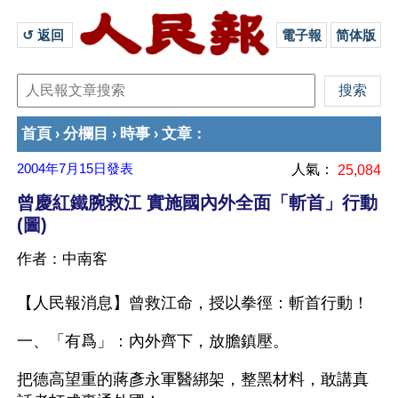
↺ 返回 
電子報
简体版
首頁
分欄目
時事
文章
›
›
›
：
2004年7月15日
發表
人氣：
25,084
曾慶紅鐵腕救江 實施國內外全面「斬首」行動
(圖)
作者：中南客
【人民報消息】曾救江命，授以拳徑：斬首行動！ 
一、「有爲」：內外齊下，放膽鎮壓。 
把德高望重的蔣彥永軍醫綁架，整黑材料，敢講真