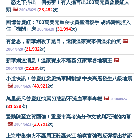
一怒之下抖出一個祕密！有人揚言出200萬元買曾慶紅人
頭
🖼️
(
23,482
次)
2004/6/29
回憶曾慶紅：700萬美元重金收買臺灣殺手 胡錦濤婉拒入
住「機關」房
(
31,994
次)
2004/6/29
有意思，新華網改了題目，還讓溫家寶來個溫柔的笑
🖼️
(
21,932
次)
2004/6/28
新華網透消息！溫家寶永不稱霸 江家幫各地稱王
🖼️
(
22,185
次)
2004/6/28
小道快訊！曾慶紅慫恿搞軍閥割據 中央高層發生八級地震
🖼️
(
43,921
次)
2004/6/26
萬里怒斥曾慶紅找罵 江密謀不流血軍事奪權
🖼️
2004/6/24
(
31,539
次)
驚動陳至立賀國強！重慶市高考滿分作文被判死刑的內幕
🖼️
(
29,751
次)
2004/6/23
上海密集炮火不轟周正毅轟老江 檢察官強烈反彈提出抗訴