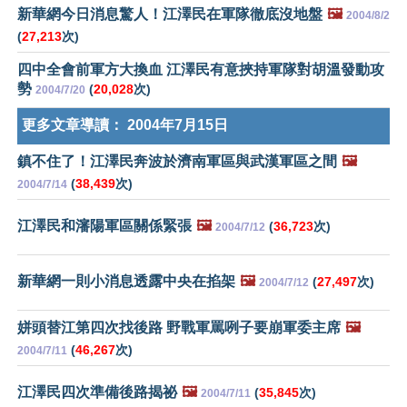
新華網今日消息驚人！江澤民在軍隊徹底沒地盤
🖼️
2004/8/2
(
27,213
次)
四中全會前軍方大換血 江澤民有意挾持軍隊對胡溫發動攻
勢
(
20,028
次)
2004/7/20
更多文章導讀：
2004年7月15日
鎮不住了！江澤民奔波於濟南軍區與武漢軍區之間
🖼️
(
38,439
次)
2004/7/14
江澤民和瀋陽軍區關係緊張
🖼️
(
36,723
次)
2004/7/12
新華網一則小消息透露中央在掐架
🖼️
(
27,497
次)
2004/7/12
姘頭替江第四次找後路 野戰軍罵咧子要崩軍委主席
🖼️
(
46,267
次)
2004/7/11
江澤民四次準備後路揭祕
🖼️
(
35,845
次)
2004/7/11