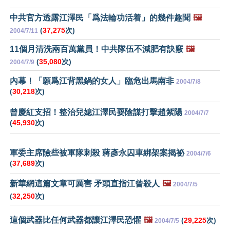
中共官方透露江澤民「爲法輪功活着」的幾件趣聞
🖼️
(
37,275
次)
2004/7/11
11個月清洗兩百萬黨員！中共隊伍不減肥有訣竅
🖼️
(
35,080
次)
2004/7/9
內幕！「願爲江背黑鍋的女人」臨危出馬南非
2004/7/8
(
30,218
次)
曾慶紅支招！整治兒媳江澤民耍陰謀打擊趙紫陽
2004/7/7
(
45,930
次)
軍委主席險些被軍隊刺殺 蔣彥永囚車綁架案揭祕
2004/7/6
(
37,689
次)
新華網這篇文章可厲害 矛頭直指江曾殺人
🖼️
2004/7/5
(
32,250
次)
這個武器比任何武器都讓江澤民恐懼
🖼️
(
29,225
次)
2004/7/5