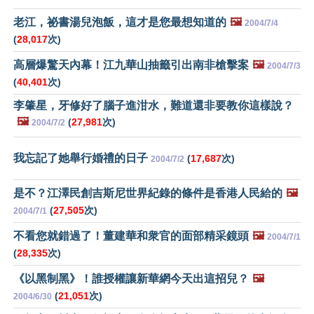
老江，祕書湯兒泡飯，這才是您最想知道的
🖼️
2004/7/4
(
28,017
次)
高層爆驚天內幕！江九華山抽籤引出南非槍擊案
🖼️
2004/7/3
(
40,401
次)
李肇星，牙修好了腦子進泔水，難道還非要教你這樣說？
🖼️
(
27,981
次)
2004/7/2
我忘記了她舉行婚禮的日子
(
17,687
次)
2004/7/2
是不？江澤民創吉斯尼世界紀錄的條件是香港人民給的
🖼️
(
27,505
次)
2004/7/1
不看您就錯過了！董建華和衆官的面部精采鏡頭
🖼️
2004/7/1
(
28,335
次)
《以黑制黑》！誰授權讓新華網今天出這招兒？
🖼️
(
21,051
次)
2004/6/30