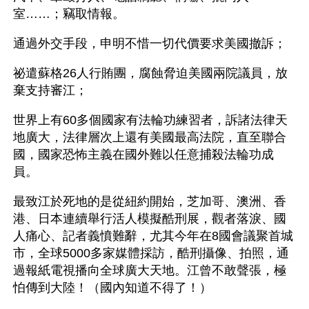
室……；竊取情報。 
通過外交手段，申明不惜一切代價要求美國撤訴； 
祕遣蘇格26人行賄團，腐蝕脅迫美國兩院議員，放
棄支持審江； 
世界上有60多個國家有法輪功練習者，訴諸法律天
地廣大，法律層次上還有美國最高法院，直至聯合
國，國家恐怖主義在國外難以任意捕殺法輪功成
員。 
最致江於死地的是從紐約開始，芝加哥、澳洲、香
港、日本連續舉行活人模擬酷刑展，觀者落淚、國
人痛心、記者義憤難辭，尤其今年在8國會議聚首城
市，全球5000多家媒體採訪，酷刑攝像、拍照，通
過報紙電視播向全球廣大天地。江曾不敢聲張，極
怕傳到大陸！（國內知道不得了！） 