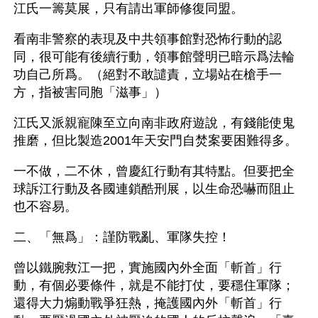
江氏一籌莫展，只有請出軍師修復同盟。 
看南非警察的表現及中共領事館對恐怖行動的認
同，很可能有後續行動，領事館聲明已暗示爲法輪
功自己所爲。（絕對不敢譴責，立場站在槍手一
方，指被害同胞「滋事」） 
江氏又派親寵陳至立向南非政府遊說，有錢能使鬼
推磨，但比製造2001年天安門自焚案要困難得多。 
一不做，二不休，曾慶紅行動有其特點。但要把全
球訴江行動及各國連鎖酷刑展，以生命恐嚇而阻止
也不容易。 
二、「無爲」：謹防戰亂、軍隊失控！ 
曾以鐵腕救江一把，實施國內外全面「斬首」行
動，有個必要條件，就是不能打仗，要穩住軍隊；
還得大力煽動戰爭狂熱，掩護國內外「斬首」行