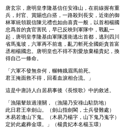
唐玄宗，唐明皇李隆基信任安祿山，在前線握有重
兵，封官、賞賜也白搭，一路殺到長安，近衛的御
林軍統領親信陳元禮也如由喜貴一般，以首相楊國
忠爲首的貪官害民，早已反映到軍隊中，戰亂一
起，唐明皇李隆基由軍隊護衛逃出首都，逃到四川
省馬嵬坡，六軍再不前進，亂刀斬死全國鉅貪首富
丞相楊國忠。唐明皇也不得不割愛放棄楊貴妃，換
得自己一條命。 
「六軍不發無奈何，輾轉娥眉馬前死。 
君王掩面救不得，回看血淚相合流。」 
這是中唐詩人白居易事後《長恨歌》中的敘述。 
「漁陽鼙鼓過潼關，（漁陽乃安祿山駐防地） 
此日君王幸劍山。（劍山指劍閣，士兵發難處） 
木易若逢山下鬼。（木易乃楊字，山下鬼乃嵬字） 
定於此處葬金環。」（楊貴妃本名楊玉環） 