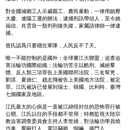
對全國城鄉工人示威罷工、農民暴動，一律用鎮壓
大慶、遼陽工運的辦法，逮捕刑訊帶頭人，至今姚
福信、肖雲良一類判刑後失蹤，家屬請律師一律逮
捕。 
曾氏認爲只要穩住軍隊，人民反不了天。 
唯一不能控制的是國外：全球審江大聯盟；追查迫
害法輪功國際組織；法輪功苦主以酷刑、滅絕羣
體、反人類三項罪告上美國聯邦法院，三名幫兇，
劉淇、夏德仁、趙志飛被告上美國地方法院，被定
罪。江氏被訴已發展到瑞士、韓國、比利時、臺灣
七個國家及地區。 
江氏最大的心病是一直被江綿恆封住的恐怖罪行被
公開。江氏以往的手段都不管用：特務監視大陸宗
教迫害調查委員會主持人李世雄，對法輪功學員燒
汽車、羣毆打人、電話竊聽、恫嚇、撬門入