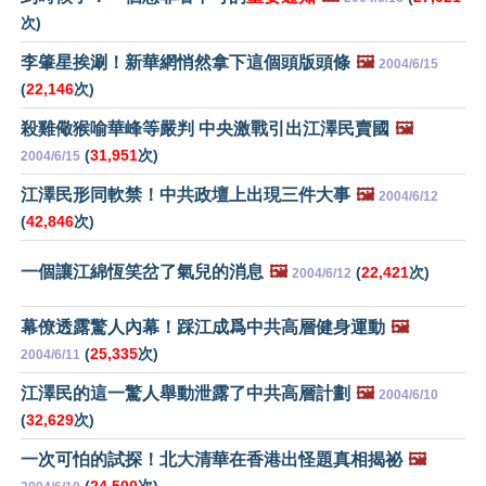
次)
李肇星挨涮！新華網悄然拿下這個頭版頭條
🖼️
2004/6/15
(
22,146
次)
殺雞儆猴喻華峰等嚴判 中央激戰引出江澤民賣國
🖼️
(
31,951
次)
2004/6/15
江澤民形同軟禁！中共政壇上出現三件大事
🖼️
2004/6/12
(
42,846
次)
一個讓江綿恆笑岔了氣兒的消息
🖼️
(
22,421
次)
2004/6/12
幕僚透露驚人內幕！踩江成爲中共高層健身運動
🖼️
(
25,335
次)
2004/6/11
江澤民的這一驚人舉動泄露了中共高層計劃
🖼️
2004/6/10
(
32,629
次)
一次可怕的試探！北大清華在香港出怪題真相揭祕
🖼️