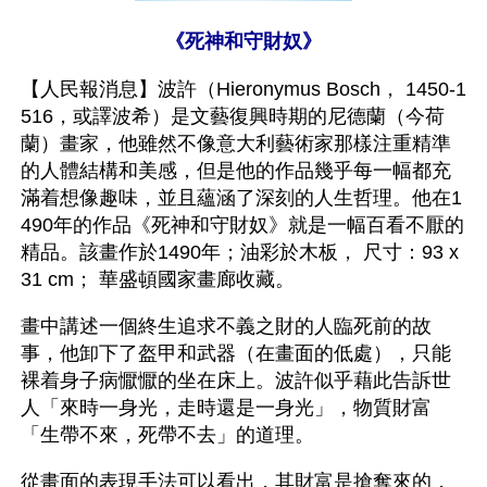
《死神和守財奴》
【人民報消息】波許（Hieronymus Bosch， 1450-1
516，或譯波希）是文藝復興時期的尼德蘭（今荷
蘭）畫家，他雖然不像意大利藝術家那樣注重精準
的人體結構和美感，但是他的作品幾乎每一幅都充
滿着想像趣味，並且蘊涵了深刻的人生哲理。他在1
490年的作品《死神和守財奴》就是一幅百看不厭的
精品。該畫作於1490年；油彩於木板， 尺寸：93 x 
31 cm； 華盛頓國家畫廊收藏。
畫中講述一個終生追求不義之財的人臨死前的故
事，他卸下了盔甲和武器（在畫面的低處），只能
裸着身子病懨懨的坐在床上。波許似乎藉此告訴世
人「來時一身光，走時還是一身光」，物質財富
「生帶不來，死帶不去」的道理。
從畫面的表現手法可以看出，其財富是搶奪來的，