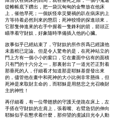
障潛伏在病床的四周，就在垂死之際，一個小鬼還
從帷帳底下鑽出，把一袋沉甸甸的金幣放在他床
上，催他早死；一個妖怪幸災樂禍的趴在病床的上
方等待着必然到來的懲罰；死神狡猾的探進頭來，
它那隻伸進來的右手中握着一隻鋒利的箭，箭頭正
瞄準着守財奴，好象隨時準備插入他的心臟。
故事似乎已經結束了，守財奴的所作所爲已經讓他
未蓋棺已定論。但是令人驚奇的是，在死神站立的
門上方有一個小小的窗口，它在畫面中佔有的面積
只有門的十六分之一，那裏射出了一道光芒正對着
那垂死的人，仔細看才知道那是耶穌基督發出來
的，儘管他在畫中和死神的大小比例非常懸殊，但
死神是來取財主命的，而耶穌是用慈悲之光召喚財
主的神性！
再仔細看，有一位帶翅膀的守護天使跪在床上，左
手搭在守財奴的左肩上，張着嘴、右臂急切的伸向
耶穌似乎在懇求着什麼，那仰望的虔誠目光令人動