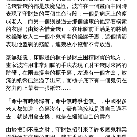
送錢管錢的都是妖魔鬼怪。波許在一個畫面中同時
表現了守財奴的兩個生命時段：一個是病床上的瘦
弱老人，而另一個則是過去那個健康的他穿着樸素
的衣服（由於吝惜金錢），在床腳前正滿足的將幾
枚錢幣放入由一個小鬼捧着的錢罐子裏，這個情節
表現他盤剝的殘酷，連幾枚小錢都不肯放過。 
毫無疑義，床腳邊的櫃子是財主囤積財寶的地方，
畫家波許用非常細膩的手法表現了財主錢財來路的
骯髒，在雨傘撐着的櫃子裏，左邊有一個方盒，放
滿的紙幣已經溢了出來，而櫃子底下有一個鬼仍在
努力向上舉着一張紙幣…… 
「命中有時終歸有，命中無時爭也無」，中國很多
老人都知道：命裏沒有，豪奪強掠就是跟自己過不
去，就是用命去換，就是在縮短自己的壽命。
由於搜刮不義之財，守財奴招引來了許多魔鬼和業