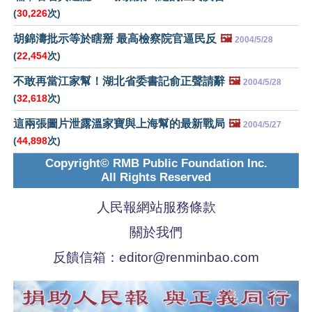
(
30,226
次)
胡錦濤批示等於瞎掰 最高檢察院官逼民反
🖼️
2004/5/28
(
22,454
次)
不敢再當江家幫！湖北省委書記俞正聲請辭
🖼️
2004/5/28
(
32,618
次)
這兩張圖片泄露溫家寶與上海幫的最新戰局
🖼️
2004/5/27
(
44,898
次)
Copyright© RMB Public Foundation Inc.
All Rights Reserved
人民報網站服務條款
關於我們
反饋信箱：
editor@renminbao.com