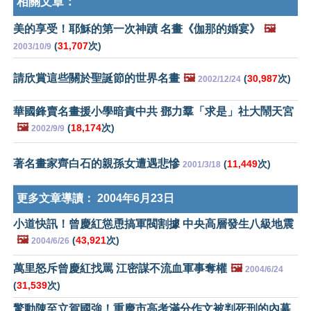
相關文章：
美的享受！耶穌的第一次神蹟 名畫《伽那的婚宴》
🖼️
(
31,707
次)
2003/10/9
請欣賞這些關於聖誕節的世界名畫
🖼️
(
30,987
次)
2002/12/24
華國鋒賣名畫援小學暗責中共 鄧力羣「求是」社大鬧天宮
🖼️
(
18,174
次)
2002/9/9
著名畫家齊白石的親孫女遭遇悲慘
(
11,449
次)
2001/3/18
更多文章導讀：
2004年6月23日
小道快訊！曾慶紅慫恿搞軍閥割據 中央高層發生八級地震
🖼️
(
43,921
次)
2004/6/26
萬里怒斥曾慶紅找罵 江密謀不流血軍事奪權
🖼️
2004/6/24
(
31,539
次)
驚動陳至立賀國強！重慶市高考滿分作文被判死刑的內幕