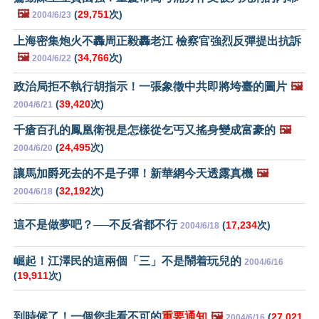
🖼️
(
29,751
次)
2004/6/23
上海密集炮火不轟周正毅轟老江 檢察官強烈反彈提出抗訴
🖼️
(
34,766
次)
2004/6/22
政治局拒不執行胡指示！一張象徵中共即將垮臺的圖片
🖼️
(
39,420
次)
2004/6/21
千瘡百孔的鳳凰衛視是怎樣從乞丐又搖身變成富豪的
🖼️
(
24,495
次)
2004/6/20
讓馬加爵死去的不是子彈！新華網今天透露真機
🖼️
(
32,192
次)
2004/6/18
這不是做夢吧？──不反省都不行
(
17,234
次)
2004/6/18
崛起！江澤民的這兩個「三」不是鬧着玩兒的
2004/6/16
(
19,911
次)
到時候了！一個您非看不可的
重要通知
🖼️
(
27,021
2004/6/16