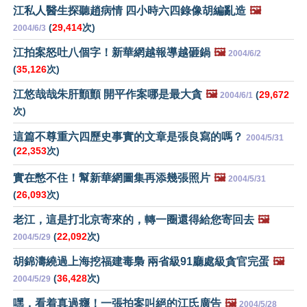
江私人醫生探聽趙病情 四小時六四錄像胡編亂造
🖼️
(
29,414
次)
2004/6/3
江拍案怒吐八個字！新華網越報導越砸鍋
🖼️
2004/6/2
(
35,126
次)
江悠哉哉朱肝顫顫 開平作案哪是最大貪
🖼️
(
29,672
2004/6/1
次)
這篇不尊重六四歷史事實的文章是張良寫的嗎？
2004/5/31
(
22,353
次)
實在憋不住！幫新華網圖集再添幾張照片
🖼️
2004/5/31
(
26,093
次)
老江，這是打北京寄來的，轉一圈還得給您寄回去
🖼️
(
22,092
次)
2004/5/29
胡錦濤繞過上海挖福建毒梟 兩省級91廳處級貪官完蛋
🖼️
(
36,428
次)
2004/5/29
嘿，看着真過癮！一張拍案叫絕的江氏廣告
🖼️
2004/5/28