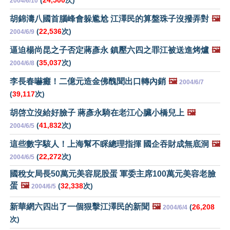
(
24,500
次)
2004/6/10
胡錦濤八國首腦峰會躲尷尬 江澤民的算盤珠子沒撥弄對
🖼️
(
22,536
次)
2004/6/9
逼迫楊尚昆之子否定蔣彥永 鎮壓六四之罪江被送進烤爐
🖼️
(
35,037
次)
2004/6/8
李長春嚇癱！二億元造金佛醜聞出口轉內銷
🖼️
2004/6/7
(
39,117
次)
胡啓立沒給好臉子 蔣彥永騎在老江心臟小橋兒上
🖼️
(
41,832
次)
2004/6/5
這些數字駭人！上海幫不睬總理指揮 國企吞財成無底洞
🖼️
(
22,272
次)
2004/6/5
國稅女局長50萬元美容屁股蛋 軍委主席100萬元美容老臉
蛋
🖼️
(
32,338
次)
2004/6/5
新華網六四出了一個狠擊江澤民的新聞
🖼️
(
26,208
2004/6/4
次)